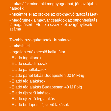
- Lakásáfa: mindenki megnyugodhat, jön az újabb
haladék
- Miként felel az örökös az örökhagyó tartozásáért?
- Megőrülnek a magyar családok az otthonfelújítási
támogatásért - Elérte a százezret az igénylések
száma
További szolgáltatások, kínálatok
- Lakáshitel
- Ingatlan értékbecslő kalkulátor
- Eladó ingatlanok
- Eladó családi házak
- Eladó panellakások
- Eladó panel lakás Budapesten 30 M Ft-ig
- Eladó téglalakások
- Eladó téglalakás Budapesten 40 M Ft-ig
- Eladó újszerű lakások
- Eladó újszerű téglalakás
- Eladó budapesti újszerű lakások