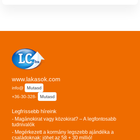
www.lakasok.com
info@
Mutasd
+36-30-328-
Mutasd
Legfrissebb híreink
- Magánokirat vagy közokirat? – A legfontosabb
tudnivalók
- Megérkezett a kormány legszebb ajándéka a
családoknak: jöhet az 58 + 30 millió!