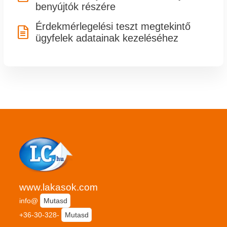
benyújtók részére
Érdekmérlegelési teszt megtekintő

ügyfelek adatainak kezeléséhez
www.lakasok.com
info@
Mutasd
+36-30-328-
Mutasd