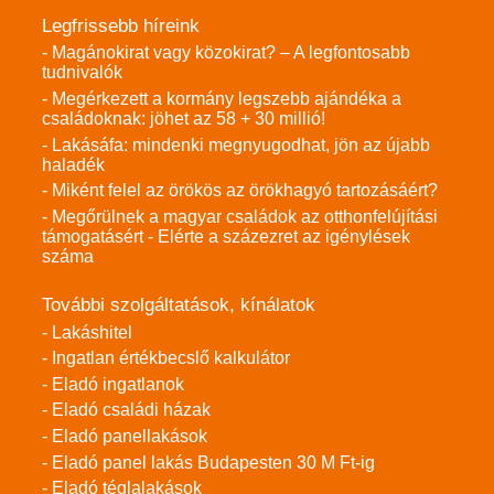
Legfrissebb híreink
- Magánokirat vagy közokirat? – A legfontosabb
tudnivalók
- Megérkezett a kormány legszebb ajándéka a
családoknak: jöhet az 58 + 30 millió!
- Lakásáfa: mindenki megnyugodhat, jön az újabb
haladék
- Miként felel az örökös az örökhagyó tartozásáért?
- Megőrülnek a magyar családok az otthonfelújítási
támogatásért - Elérte a százezret az igénylések
száma
További szolgáltatások, kínálatok
- Lakáshitel
- Ingatlan értékbecslő kalkulátor
- Eladó ingatlanok
- Eladó családi házak
- Eladó panellakások
- Eladó panel lakás Budapesten 30 M Ft-ig
- Eladó téglalakások