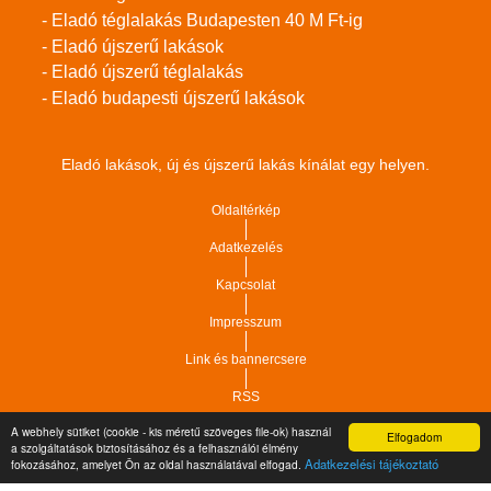
- Eladó téglalakás Budapesten 40 M Ft-ig
- Eladó újszerű lakások
- Eladó újszerű téglalakás
- Eladó budapesti újszerű lakások
Eladó lakások, új és újszerű lakás kínálat egy helyen.
Oldaltérkép
Adatkezelés
Kapcsolat
Impresszum
Link és bannercsere
RSS
A webhely sütiket (cookie - kis méretű szöveges file-ok) használ
Elfogadom
a szolgáltatások biztosításához és a felhasználói élmény
Vár-Köz Kft. - Ingatlan nyilvántartó, ügyviteli és
Copyright © 2021.
Adatkezelési tájékoztató
fokozásához, amelyet Ön az oldal használatával elfogad.
adminisztrációs szoftver