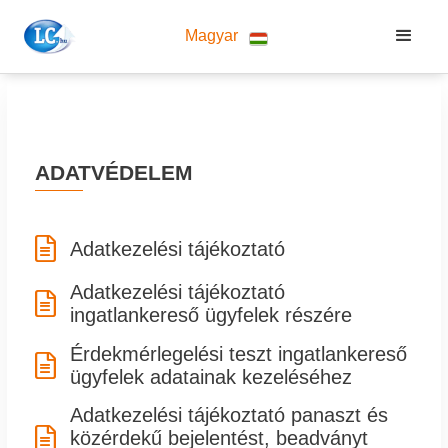
Magyar
ADATVÉDELEM

Adatkezelési tájékoztató
Adatkezelési tájékoztató

ingatlankereső ügyfelek részére
Érdekmérlegelési teszt ingatlankereső

ügyfelek adatainak kezeléséhez
Adatkezelési tájékoztató panaszt és

közérdekű bejelentést, beadványt