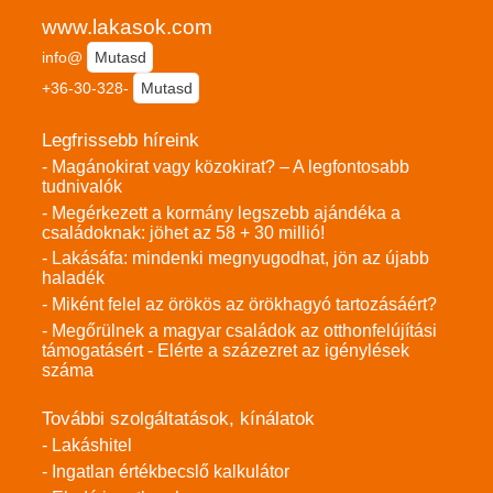
www.lakasok.com
info@
Mutasd
+36-30-328-
Mutasd
Legfrissebb híreink
- Magánokirat vagy közokirat? – A legfontosabb
tudnivalók
- Megérkezett a kormány legszebb ajándéka a
családoknak: jöhet az 58 + 30 millió!
- Lakásáfa: mindenki megnyugodhat, jön az újabb
haladék
- Miként felel az örökös az örökhagyó tartozásáért?
- Megőrülnek a magyar családok az otthonfelújítási
támogatásért - Elérte a százezret az igénylések
száma
További szolgáltatások, kínálatok
- Lakáshitel
- Ingatlan értékbecslő kalkulátor