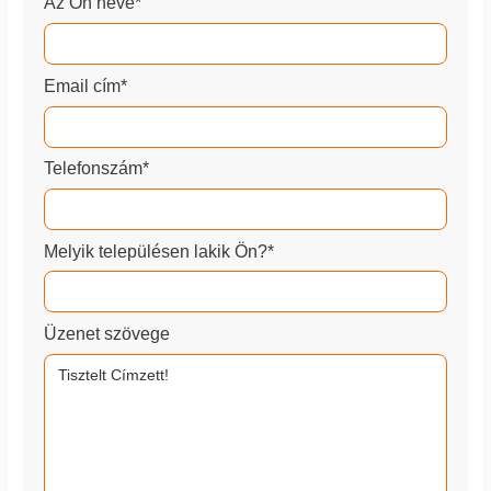
Az Ön neve*
Email cím*
Telefonszám*
Melyik településen lakik Ön?*
Üzenet szövege