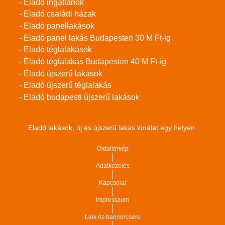
- Eladó ingatlanok
- Eladó családi házak
- Eladó panellakások
- Eladó panel lakás Budapesten 30 M Ft-ig
- Eladó téglalakások
- Eladó téglalakás Budapesten 40 M Ft-ig
- Eladó újszerű lakások
- Eladó újszerű téglalakás
- Eladó budapesti újszerű lakások
Eladó lakások, új és újszerű lakás kínálat egy helyen.
Oldaltérkép
Adatkezelés
Kapcsolat
Impresszum
Link és bannercsere