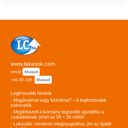
www.lakasok.com
info@
Mutasd
+36-30-328-
Mutasd
Legfrissebb híreink
- Magánokirat vagy közokirat? – A legfontosabb
tudnivalók
- Megérkezett a kormány legszebb ajándéka a
családoknak: jöhet az 58 + 30 millió!
- Lakásáfa: mindenki megnyugodhat, jön az újabb