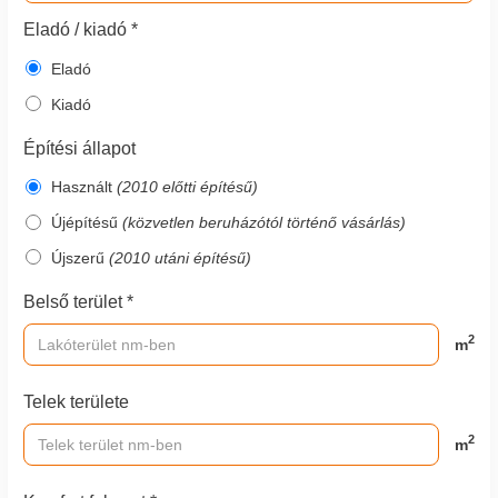
Eladó / kiadó *
Eladó
Kiadó
Építési állapot
Használt
(2010 előtti építésű)
Újépítésű
(közvetlen beruházótól történő vásárlás)
Újszerű
(2010 utáni építésű)
Belső terület *
2
m
Telek területe
2
m