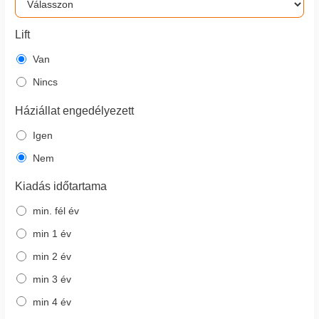
Lift
Van
Nincs
Háziállat engedélyezett
Igen
Nem
Kiadás időtartama
min. fél év
min 1 év
min 2 év
min 3 év
min 4 év