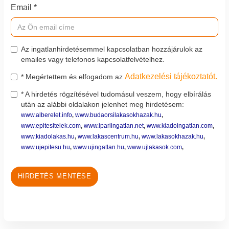
Email *
Az ingatlanhirdetésemmel kapcsolatban hozzájárulok az
emailes vagy telefonos kapcsolatfelvételhez.
Adatkezelési tájékoztatót.
* Megértettem és elfogadom az
* A hirdetés rögzítésével tudomásul veszem, hogy elbírálás
után az alábbi oldalakon jelenhet meg hirdetésem:
www.alberelet.info
www.budaorsilakasokhazak.hu
,
,
www.epitesitelek.com
www.ipariingatlan.net
www.kiadoingatlan.com
,
,
,
www.kiadolakas.hu
www.lakascentrum.hu
www.lakasokhazak.hu
,
,
,
www.ujepitesu.hu
www.ujingatlan.hu
www.ujlakasok.com
,
,
,
HIRDETÉS MENTÉSE