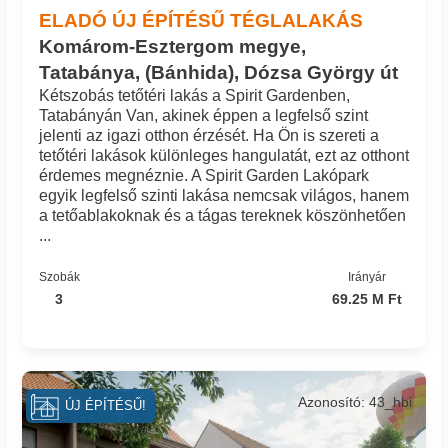
ELADÓ ÚJ ÉPÍTÉSŰ TÉGLALAKÁS
Komárom-Esztergom megye,
Tatabánya, (Bánhida), Dózsa György út
Kétszobás tetőtéri lakás a Spirit Gardenben,
Tatabányán Van, akinek éppen a legfelső szint
jelenti az igazi otthon érzését. Ha Ön is szereti a
tetőtéri lakások különleges hangulatát, ezt az otthont
érdemes megnéznie. A Spirit Garden Lakópark
egyik legfelső szinti lakása nemcsak világos, hanem
a tetőablakoknak és a tágas tereknek köszönhetően
...
Szobák
Irányár
3
69.25 M Ft
Azonosító: 43_hbi
ÚJ ÉPÍTÉSŰ!