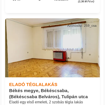
(1.36 M Ft/㎡)
Azonosító: 259_csa
ELADÓ TÉGLALAKÁS
Békés megye, Békéscsaba,
(Békéscsaba Belváros), Tulipán utca
Eladó egy első emeleti, 2 szobás tégla lakás