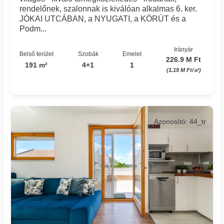
rendelőnek, szalonnak is kiválóan alkalmas 6. ker.
JÓKAI UTCÁBAN, a NYUGATI, a KÖRÚT és a
Podm...
Irányár
Belső terület
Szobák
Emelet
226.9 M Ft
191 m²
4+1
1
(1.19 M Ft/㎡)
Azonosító: 44_tr