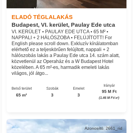
ELADÓ TÉGLALAKÁS
Budapest, VI. kerület, Paulay Ede utca
VI. KERÜLET • PAULAY EDE UTCA • 65 M² •
NAPPALI + 2 HÁLÓSZOBA • FELÚJÍTOTT! For
English please scroll down. Exkluzív kínálatomban
elérhető ez a teljeskörűen felújított, nappali + 2
hálószobás lakás a Paulay Ede utca 14. szám alatt,
közvetlenül az Operaház és a W Budapest Hotel
közelében. A 65 m²-es, harmadik emeleti lakás
világos, jól átgo...
Irányár
Belső terület
Szobák
Emelet
95 M Ft
65 m²
3
3
(1.46 M Ft/㎡)
Azonosító: 2661_rid