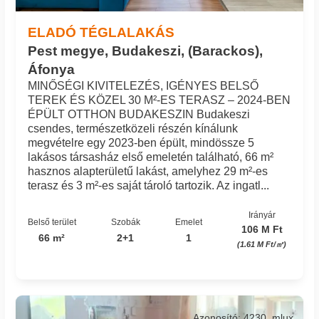
ELADÓ TÉGLALAKÁS
Pest megye, Budakeszi, (Barackos),
Áfonya
MINŐSÉGI KIVITELEZÉS, IGÉNYES BELSŐ
TEREK ÉS KÖZEL 30 M²-ES TERASZ – 2024-BEN
ÉPÜLT OTTHON BUDAKESZIN Budakeszi
csendes, természetközeli részén kínálunk
megvételre egy 2023-ben épült, mindössze 5
lakásos társasház első emeletén található, 66 m²
hasznos alapterületű lakást, amelyhez 29 m²-es
terasz és 3 m²-es saját tároló tartozik. Az ingatl...
Irányár
Belső terület
Szobák
Emelet
106 M Ft
66 m²
2+1
1
(1.61 M Ft/㎡)
Azonosító: 4230_mlux