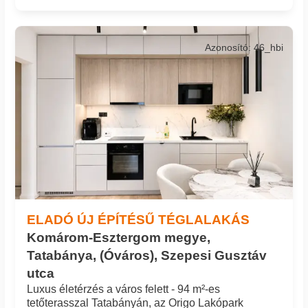
Azonosító: 46_hbi
ELADÓ ÚJ ÉPÍTÉSŰ TÉGLALAKÁS
Komárom-Esztergom megye,
Tatabánya, (Óváros), Szepesi Gusztáv
utca
Luxus életérzés a város felett - 94 m²-es
tetőterasszal Tatabányán, az Origo Lakópark