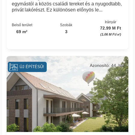
egymástól a közös családi tereket és a nyugodtabb,
privát lakórészt. Ez különösen előnyös le...
Irányár
Belső terület
Szobák
72.99 M Ft
69 m²
3
(1.06 M Ft/㎡)
Azonosító: 44_hbi
ÚJ ÉPÍTÉSŰ!