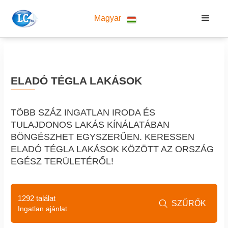
Magyar
ELADÓ TÉGLA LAKÁSOK
TÖBB SZÁZ INGATLAN IRODA ÉS
TULAJDONOS LAKÁS KÍNÁLATÁBAN
BÖNGÉSZHET EGYSZERŰEN. KERESSEN
ELADÓ TÉGLA LAKÁSOK KÖZÖTT AZ ORSZÁG
EGÉSZ TERÜLETÉRŐL!
1292 találat
SZŰRŐK

Ingatlan ajánlat