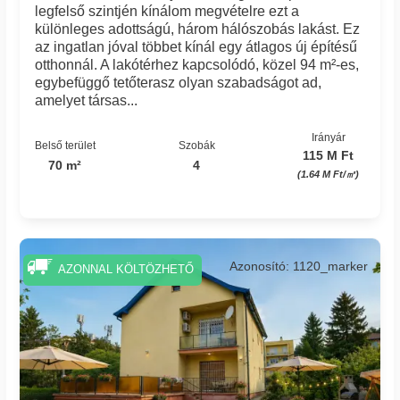
legfelső szintjén kínálom megvételre ezt a
különleges adottságú, három hálószobás lakást. Ez
az ingatlan jóval többet kínál egy átlagos új építésű
otthonnál. A lakótérhez kapcsolódó, közel 94 m²-es,
egybefüggő tetőterasz olyan szabadságot ad,
amelyet társas...
Irányár
Belső terület
Szobák
115 M Ft
70 m²
4
(1.64 M Ft/㎡)
Azonosító: 1120_marker
AZONNAL KÖLTÖZHETŐ