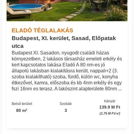
ELADÓ TÉGLALAKÁS
Budapest, XI. kerület, Sasad, Előpatak
utca
Budapest XI. Sasadon, nyugodt családi házas
környezetben, 2 lakásos társasház emeleti erkély és
kert kapcsolatos lakása Eladó A 80 nm-es jó
állapotú lakásban kialakításra került, nappali+2 (3.
szoba kialakítható) szoba, fürdő, külön wc, konyha
étkezővel, kamra, előszoba és kb 4nm erkély és egy
fszi 16nm es terasz. A lakószint alapterülete 80nm ...
Irányár
Belső terület
Szobák
139.9 M Ft
80 m²
3
(1.75 M Ft/㎡)