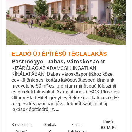
ELADÓ ÚJ ÉPÍTÉSŰ TÉGLALAKÁS
Pest megye, Dabas, Városközpont
KIZÁRÓLAG AZ ADAMCSIK INGATLAN
KÍNÁLATÁBAN! Dabas városközpontjához közel
egy különleges, kortárs lakóegyüttesben kínálunk
megvételre 50 m²-es, prémium minőségű földszinti
és emeleti lakásokat. Az ingatlanok CSOK Plusz és
Otthon Start Hitel igénybevételére is alkalmasak. Ez
a fejlesztés azonban jóval többről szól, mint új
lakások építéséről. A ...
Irányár
Belső terület
Szobák
Emelet
68 M Ft
50 m²
2
földszint