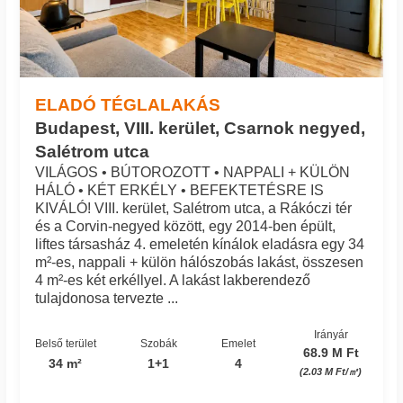
ELADÓ TÉGLALAKÁS
Budapest, VIII. kerület, Csarnok negyed,
Salétrom utca
VILÁGOS • BÚTOROZOTT • NAPPALI + KÜLÖN
HÁLÓ • KÉT ERKÉLY • BEFEKTETÉSRE IS
KIVÁLÓ! VIII. kerület, Salétrom utca, a Rákóczi tér
és a Corvin-negyed között, egy 2014-ben épült,
liftes társasház 4. emeletén kínálok eladásra egy 34
m²-es, nappali + külön hálószobás lakást, összesen
4 m²-es két erkéllyel. A lakást lakberendező
tulajdonosa tervezte ...
Irányár
Belső terület
Szobák
Emelet
68.9 M Ft
34 m²
1+1
4
(2.03 M Ft/㎡)