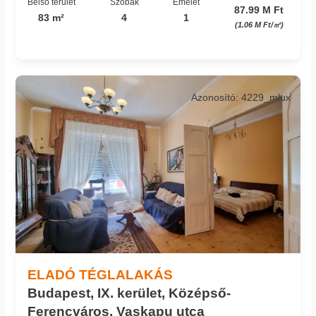
Belső terület
Szobák
Emelet
87.99 M Ft
83 m²
4
1
(1.06 M Ft/㎡)
Azonosító: 4229_mlux
ELADÓ TÉGLALAKÁS
Budapest, IX. kerület, Középső-
Ferencváros, Vaskapu utca