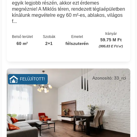
egyik legjobb részén, akkor ezt érdemes
megnéznie! A Miklós téren, rendezett téglaépületben
kínálunk megvételre egy 60 m²-es, ablakos, világos
f...
Irányár
Belső terület
Szobák
Emelet
59.75 M Ft
60 m²
2+1
félszuterén
(995.83 E Ft/㎡)
Azonosító: 33_rci
FELÚJÍTOTT!