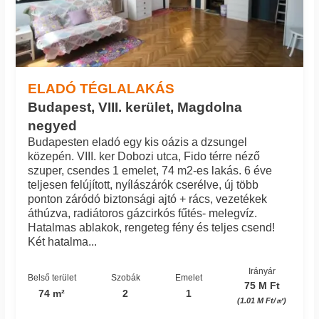
ELADÓ TÉGLALAKÁS
Budapest, VIII. kerület, Magdolna
negyed
Budapesten eladó egy kis oázis a dzsungel
közepén. VIII. ker Dobozi utca, Fido térre néző
szuper, csendes 1 emelet, 74 m2-es lakás. 6 éve
teljesen felújított, nyílászárók cserélve, új több
ponton záródó biztonsági ajtó + rács, vezetékek
áthúzva, radiátoros gázcirkós fűtés- melegvíz.
Hatalmas ablakok, rengeteg fény és teljes csend!
Két hatalma...
Irányár
Belső terület
Szobák
Emelet
75 M Ft
74 m²
2
1
(1.01 M Ft/㎡)