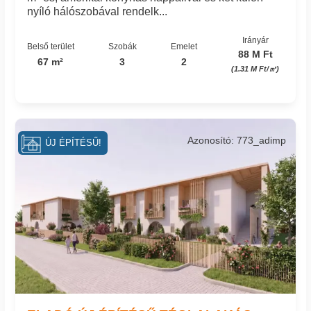
nyíló hálószobával rendelk...
Irányár
Belső terület
Szobák
Emelet
88 M Ft
67 m²
3
2
(1.31 M Ft/㎡)
Azonosító: 773_adimp
ÚJ ÉPÍTÉSŰ!