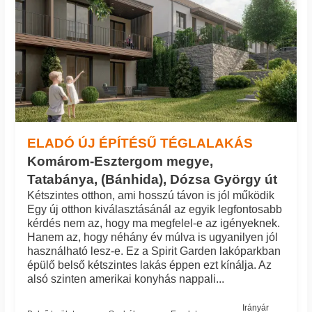
ELADÓ ÚJ ÉPÍTÉSŰ TÉGLALAKÁS
Komárom-Esztergom megye,
Tatabánya, (Bánhida), Dózsa György út
Kétszintes otthon, ami hosszú távon is jól működik
Egy új otthon kiválasztásánál az egyik legfontosabb
kérdés nem az, hogy ma megfelel-e az igényeknek.
Hanem az, hogy néhány év múlva is ugyanilyen jól
használható lesz-e. Ez a Spirit Garden lakóparkban
épülő belső kétszintes lakás éppen ezt kínálja. Az
alsó szinten amerikai konyhás nappali...
Irányár