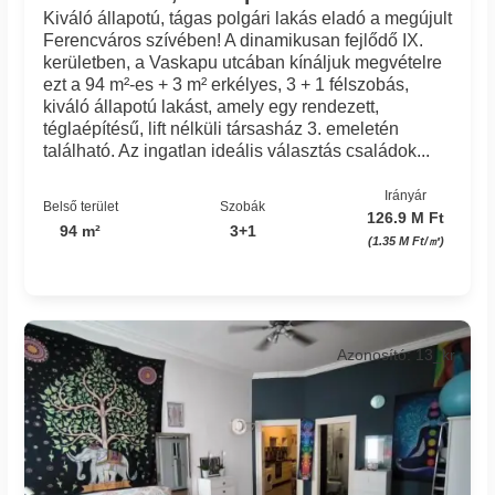
Kiváló állapotú, tágas polgári lakás eladó a megújult
Ferencváros szívében! A dinamikusan fejlődő IX.
kerületben, a Vaskapu utcában kínáljuk megvételre
ezt a 94 m²-es + 3 m² erkélyes, 3 + 1 félszobás,
kiváló állapotú lakást, amely egy rendezett,
téglaépítésű, lift nélküli társasház 3. emeletén
található. Az ingatlan ideális választás családok...
Irányár
Belső terület
Szobák
126.9 M Ft
94 m²
3+1
(1.35 M Ft/㎡)
Azonosító: 13_kr