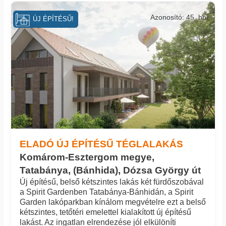
Azonosító: 45_hbi
ÚJ ÉPÍTÉSŰ!
ELADÓ ÚJ ÉPÍTÉSŰ TÉGLALAKÁS
Komárom-Esztergom megye,
Tatabánya, (Bánhida), Dózsa György út
Új építésű, belső kétszintes lakás két fürdőszobával
a Spirit Gardenben Tatabánya-Bánhidán, a Spirit
Garden lakóparkban kínálom megvételre ezt a belső
kétszintes, tetőtéri emelettel kialakított új építésű
lakást. Az ingatlan elrendezése jól elkülöníti