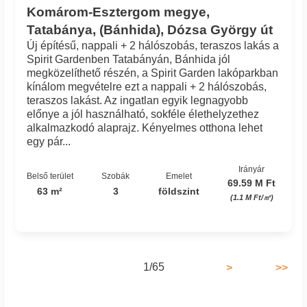
Komárom-Esztergom megye,
Tatabánya, (Bánhida), Dózsa György út
Új építésű, nappali + 2 hálószobás, teraszos lakás a
Spirit Gardenben Tatabányán, Bánhida jól
megközelíthető részén, a Spirit Garden lakóparkban
kínálom megvételre ezt a nappali + 2 hálószobás,
teraszos lakást. Az ingatlan egyik legnagyobb
előnye a jól használható, sokféle élethelyzethez
alkalmazkodó alaprajz. Kényelmes otthona lehet
egy pár...
Irányár
Belső terület
Szobák
Emelet
69.59 M Ft
63 m²
3
földszint
(1.1 M Ft/㎡)
1/65
>
>>