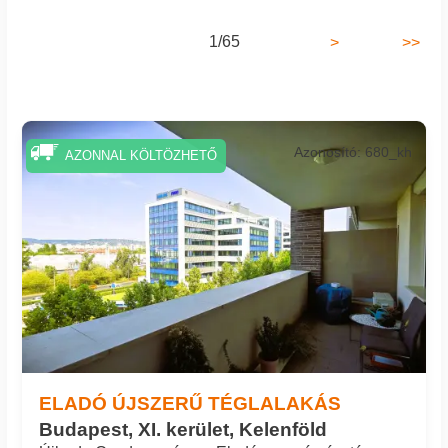
1/65
>
>>
Azonosító: 680_kh
AZONNAL KÖLTÖZHETŐ
ELADÓ ÚJSZERŰ TÉGLALAKÁS
Budapest, XI. kerület, Kelenföld