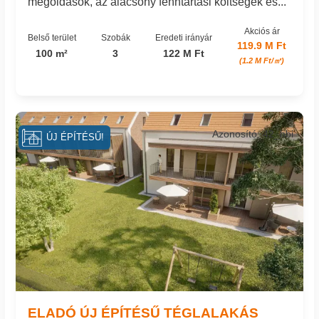
megoldások, az alacsony fenntartási költségek és...
Akciós ár
Belső terület
Szobák
Eredeti irányár
119.9 M Ft
100 m²
3
122 M Ft
(1.2 M Ft/㎡)
Azonosító: 42_hbi
ÚJ ÉPÍTÉSŰ!
ELADÓ ÚJ ÉPÍTÉSŰ TÉGLALAKÁS