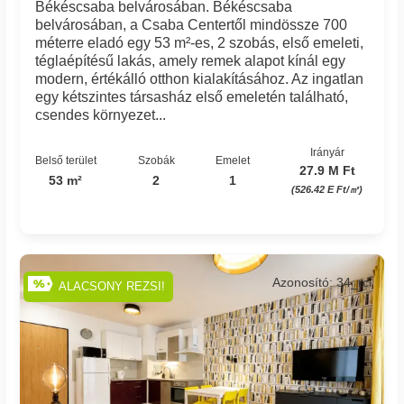
Békéscsaba belvárosában. Békéscsaba
belvárosában, a Csaba Centertől mindössze 700
méterre eladó egy 53 m²-es, 2 szobás, első emeleti,
téglaépítésű lakás, amely remek alapot kínál egy
modern, értékálló otthon kialakításához. Az ingatlan
egy kétszintes társasház első emeletén található,
csendes környezet...
Irányár
Belső terület
Szobák
Emelet
27.9 M Ft
53 m²
2
1
(526.42 E Ft/㎡)
Azonosító: 34_rci
ALACSONY REZSI!