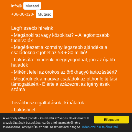
info@
Mutasd
+36-30-328-
Mutasd
Legfrissebb híreink
- Magánokirat vagy közokirat? – A legfontosabb
tudnivalók
- Megérkezett a kormány legszebb ajándéka a
családoknak: jöhet az 58 + 30 millió!
- Lakásáfa: mindenki megnyugodhat, jön az újabb
haladék
- Miként felel az örökös az örökhagyó tartozásáért?
- Megőrülnek a magyar családok az otthonfelújítási
támogatásért - Elérte a százezret az igénylések
száma
További szolgáltatások, kínálatok
- Lakáshitel
- Ingatlan értékbecslő kalkulátor
A webhely sütiket (cookie - kis méretű szöveges file-ok) használ
Elfogadom
a szolgáltatások biztosításához és a felhasználói élmény
- Eladó ingatlanok
Adatkezelési tájékoztató
fokozásához, amelyet Ön az oldal használatával elfogad.
- Eladó családi házak