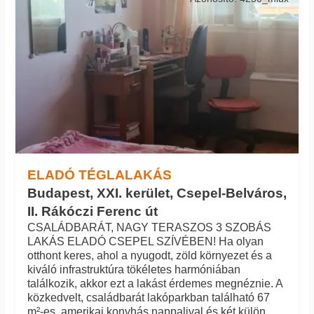
ELADÓ TÉGLALAKÁS
Budapest, XXI. kerület, Csepel-Belváros,
II. Rákóczi Ferenc út
CSALÁDBARÁT, NAGY TERASZOS 3 SZOBÁS
LAKÁS ELADÓ CSEPEL SZÍVÉBEN! Ha olyan
otthont keres, ahol a nyugodt, zöld környezet és a
kiváló infrastruktúra tökéletes harmóniában
találkozik, akkor ezt a lakást érdemes megnéznie. A
közkedvelt, családbarát lakóparkban található 67
m²-es, amerikai konyhás nappalival és két külön