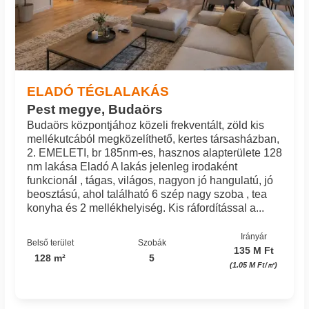
ELADÓ TÉGLALAKÁS
Pest megye, Budaörs
Budaörs központjához közeli frekventált, zöld kis
mellékutcából megközelíthető, kertes társasházban,
2. EMELETI, br 185nm-es, hasznos alapterülete 128
nm lakása Eladó A lakás jelenleg irodaként
funkcionál , tágas, világos, nagyon jó hangulatú, jó
beosztású, ahol található 6 szép nagy szoba , tea
konyha és 2 mellékhelyiség. Kis ráfordítással a...
Irányár
Belső terület
Szobák
135 M Ft
128 m²
5
(1.05 M Ft/㎡)