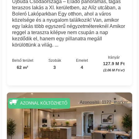
Újbuda Csodaországa – Eladó panorámás, tágas
teraszos lakás a XI. kerületben, az Alíz utcában, a
Boleró Lakóparkban Egy otthon, ahol a város
közelsége és a nyugalom találkozik! Van, amikor
egy lakás több egyszerű négyzetmétereknél Amikor
reggel a teraszra kilépve nem csupán a nap
kezdődik el, hanem egy pillanatra megáll
körülöttünk a világ. ...
Irányár
Belső terület
Szobák
Emelet
127.9 M Ft
62 m²
3
4
(2.06 M Ft/㎡)
Azonosító: 1122_marker
AZONNAL KÖLTÖZHETŐ