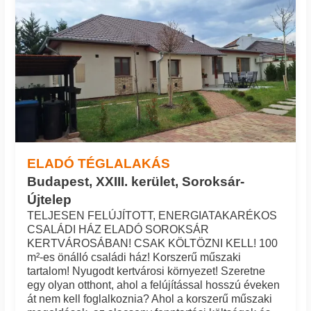
ELADÓ TÉGLALAKÁS
Budapest, XXIII. kerület, Soroksár-
Újtelep
TELJESEN FELÚJÍTOTT, ENERGIATAKARÉKOS
CSALÁDI HÁZ ELADÓ SOROKSÁR
KERTVÁROSÁBAN! CSAK KÖLTÖZNI KELL! 100
m²-es önálló családi ház! Korszerű műszaki
tartalom! Nyugodt kertvárosi környezet! Szeretne
egy olyan otthont, ahol a felújítással hosszú éveken
át nem kell foglalkoznia? Ahol a korszerű műszaki