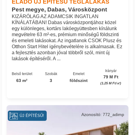
ELADÓ ÚJ ÉPÍTÉSŰ TÉGLALAKÁS
Pest megye, Dabas, Városközpont
KIZÁRÓLAG AZ ADAMCSIK INGATLAN
KÍNÁLATÁBAN! Dabas városközpontjához közel
egy különleges, kortárs lakóegyüttesben kínálunk
megvételre 63 m²-es, prémium minőségű földszinti
és emeleti lakásokat. Az ingatlanok CSOK Plusz és
Otthon Start Hitel igénybevételére is alkalmasak. Ez
a fejlesztés azonban jóval többről szól, mint új
lakások építéséről. A ...
Irányár
Belső terület
Szobák
Emelet
79 M Ft
63 m²
3
földszint
(1.25 M Ft/㎡)
Azonosító: 772_adimp
ÚJ ÉPÍTÉSŰ!