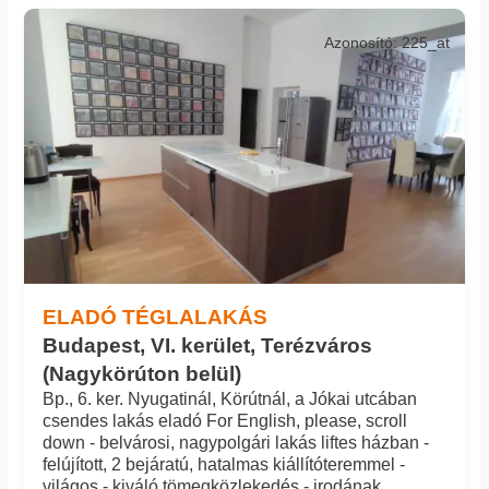
Azonosító: 225_at
ELADÓ TÉGLALAKÁS
Budapest, VI. kerület, Terézváros
(Nagykörúton belül)
Bp., 6. ker. Nyugatinál, Körútnál, a Jókai utcában
csendes lakás eladó For English, please, scroll
down - belvárosi, nagypolgári lakás liftes házban -
felújított, 2 bejáratú, hatalmas kiállítóteremmel -
világos - kiváló tömegközlekedés - irodának,