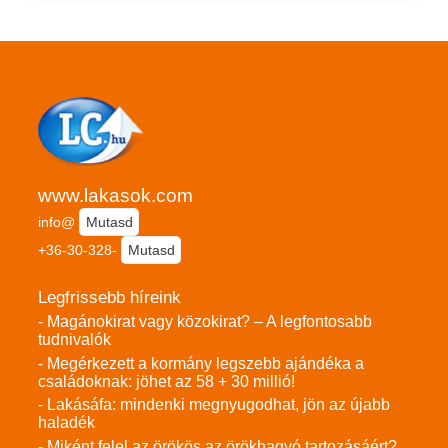
www.lakasok.com
info@
Mutasd
+36-30-328-
Mutasd
Legfrissebb híreink
- Magánokirat vagy közokirat? – A legfontosabb
tudnivalók
- Megérkezett a kormány legszebb ajándéka a
családoknak: jöhet az 58 + 30 millió!
- Lakásáfa: mindenki megnyugodhat, jön az újabb
haladék
- Miként felel az örökös az örökhagyó tartozásáért?