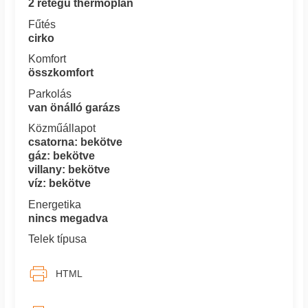
2 rétegű thermoplan
Fűtés
cirko
Komfort
összkomfort
Parkolás
van önálló garázs
Közműállapot
csatorna: bekötve
gáz: bekötve
villany: bekötve
víz: bekötve
Energetika
nincs megadva
Telek típusa
HTML