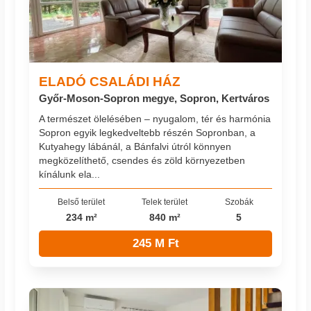
ELADÓ CSALÁDI HÁZ
Győr-Moson-Sopron megye, Sopron, Kertváros
A természet ölelésében – nyugalom, tér és harmónia
Sopron egyik legkedveltebb részén Sopronban, a
Kutyahegy lábánál, a Bánfalvi útról könnyen
megközelíthető, csendes és zöld környezetben
kínálunk ela...
Belső terület
Telek terület
Szobák
234 m²
840 m²
5
245 M Ft