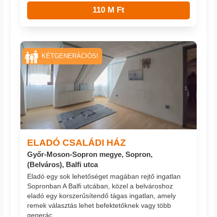
110 M Ft
KÉTGENERÁCIÓS!
ELADÓ CSALÁDI HÁZ
Győr-Moson-Sopron megye, Sopron,
(Belváros), Balfi utca
Eladó egy sok lehetőséget magában rejtő ingatlan
Sopronban A Balfi utcában, közel a belvároshoz
eladó egy korszerűsítendő tágas ingatlan, amely
remek választás lehet befektetőknek vagy több
generác...