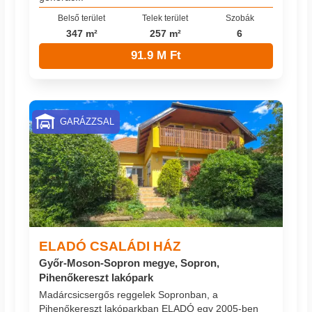
Belső terület
Telek terület
Szobák
347 m²
257 m²
6
91.9 M Ft
GARÁZZSAL
ELADÓ CSALÁDI HÁZ
Győr-Moson-Sopron megye, Sopron,
Pihenőkereszt lakópark
Madárcsicsergős reggelek Sopronban, a
Pihenőkereszt lakóparkban ELADÓ egy 2005-ben