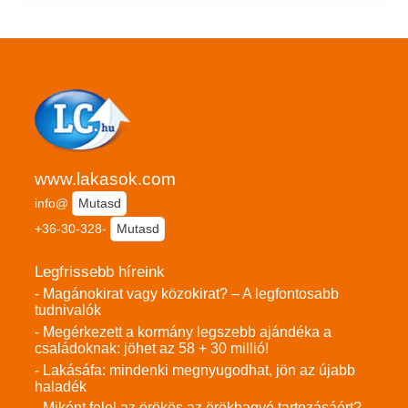
www.lakasok.com
info@
Mutasd
+36-30-328-
Mutasd
Legfrissebb híreink
- Magánokirat vagy közokirat? – A legfontosabb
tudnivalók
- Megérkezett a kormány legszebb ajándéka a
családoknak: jöhet az 58 + 30 millió!
- Lakásáfa: mindenki megnyugodhat, jön az újabb
haladék
- Miként felel az örökös az örökhagyó tartozásáért?