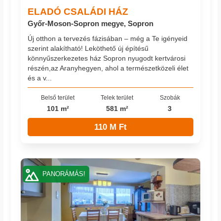
ELADÓ CSALÁDI HÁZ
Győr-Moson-Sopron megye, Sopron
Új otthon a tervezés fázisában – még a Te igényeid
szerint alakítható! Leköthető új építésű
könnyűszerkezetes ház Sopron nyugodt kertvárosi
részén,az Aranyhegyen, ahol a természetközeli élet
és a v...
Belső terület
Telek terület
Szobák
101 m²
581 m²
3
110 M Ft
PANORÁMÁS!