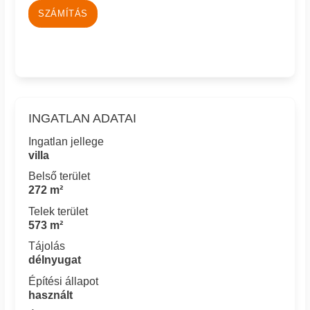
SZÁMÍTÁS
INGATLAN ADATAI
Ingatlan jellege
villa
Belső terület
272 m²
Telek terület
573 m²
Tájolás
délnyugat
Építési állapot
használt