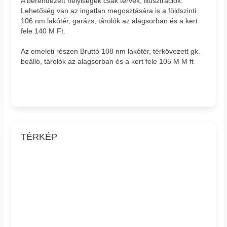
A berendezett helyiségek csak tervek, illusztrációk.
Lehetőség van az ingatlan megosztására is a földszinti
106 nm lakótér, garázs, tárolók az alagsorban és a kert
fele 140 M Ft.
Az emeleti részen Bruttó 108 nm lakótér, térkövezett gk.
beálló, tárolók az alagsorban és a kert fele 105 M M ft
TÉRKÉP