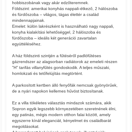
hobbiszobának vagy akár edzőteremnek.
Földszint: amerikai konyhás nappali-étkező, 2 hálószoba
és fürdőszoba – világos, tágas élettér a család
mindennapjainak.
Emelet: külön lakrészként is használható nagy nappali,
konyha kialakítási lehetőséggel, 2 hálószoba és
fürdőszoba – ideális két generáció zavartalan
együttéléséhez.
A ház földszinti szintjén a fűtéséről padlófűtéses
gázrendszer az alagsorban radiátorok az emeleti részen
"H" tarifás villanyfűtés gondoskodik. A teljes műszaki,
homlokzati és tetőfelújítás megtörtént.
A parkosított kertben álló fenyőfák nemcsak gyönyörűek,
de a nyári napokon kellemes hűvöst biztosítanak.
Ez a villa tökéletes választás mindazok számára, akik
Sopron egyik legszebb környezetében szeretnének élni,
egy patinás, mégis modern otthon falai között, amely
egyszerre kínál eleganciát, kényelmet és családbarát
megoldásokat.