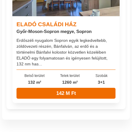
ELADÓ CSALÁDI HÁZ
Győr-Moson-Sopron megye, Sopron
Erdőszéli nyugalom Sopron egyik legkedveltebb,
zöldövezeti részén, Bánfalván, az erdő és a
történelmi Bánfalvi kolostor közvetlen közelében
ELADÓ egy folyamatosan és igényesen felújított,
132 nm has...
Belső terület
Telek terület
Szobák
132 m²
1260 m²
3+1
142 M Ft