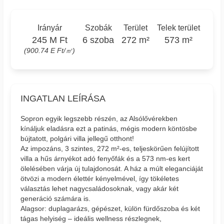
Irányár
Szobák
Terület
Telek terület
245 M Ft
6 szoba
272 m²
573 m²
(900.74 E Ft/㎡)
INGATLAN LEÍRÁSA
Sopron egyik legszebb részén, az Alsólővérekben
kínáljuk eladásra ezt a patinás, mégis modern köntösbe
bújtatott, polgári villa jellegű otthont!
Az impozáns, 3 szintes, 272 m²-es, teljeskörűen felújított
villa a hűs árnyékot adó fenyőfák és a 573 nm-es kert
ölelésében várja új tulajdonosát. A ház a múlt eleganciáját
ötvözi a modern élettér kényelmével, így tökéletes
választás lehet nagycsaládosoknak, vagy akár két
generáció számára is.
Alagsor: duplagarázs, gépészet, külön fürdőszoba és két
tágas helyiség – ideális wellness részlegnek,