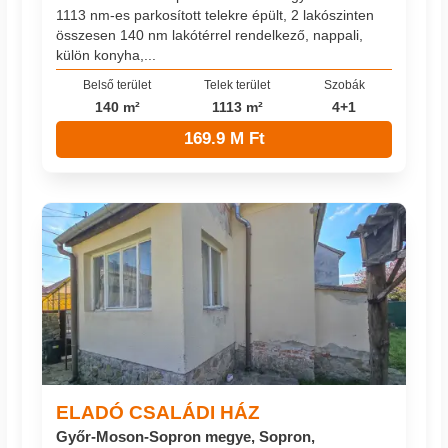
1113 nm-es parkosított telekre épült, 2 lakószinten
összesen 140 nm lakótérrel rendelkező, nappali,
külön konyha,...
Belső terület
Telek terület
Szobák
140 m²
1113 m²
4+1
169.9 M Ft
ELADÓ CSALÁDI HÁZ
Győr-Moson-Sopron megye, Sopron,