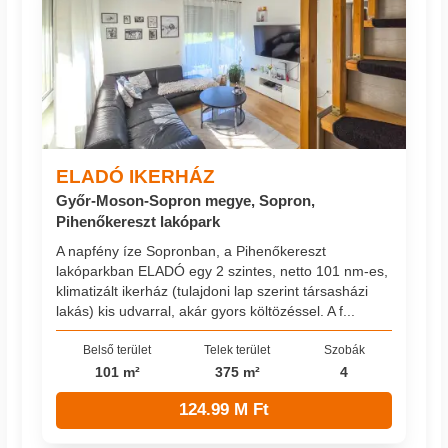
ELADÓ IKERHÁZ
Győr-Moson-Sopron megye, Sopron,
Pihenőkereszt lakópark
A napfény íze Sopronban, a Pihenőkereszt
lakóparkban ELADÓ egy 2 szintes, netto 101 nm-es,
klimatizált ikerház (tulajdoni lap szerint társasházi
lakás) kis udvarral, akár gyors költözéssel. A f...
Belső terület
Telek terület
Szobák
101 m²
375 m²
4
124.99 M Ft