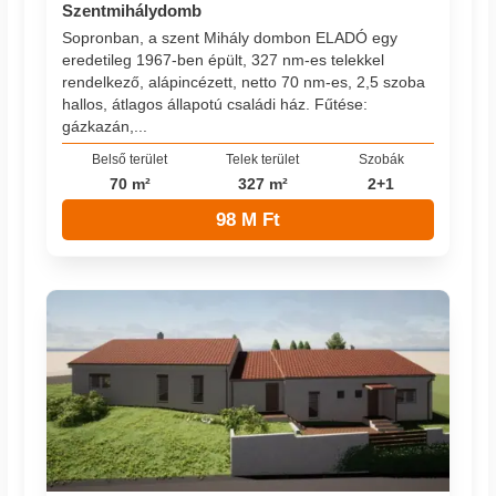
Szentmihálydomb
Sopronban, a szent Mihály dombon ELADÓ egy
eredetileg 1967-ben épült, 327 nm-es telekkel
rendelkező, alápincézett, netto 70 nm-es, 2,5 szoba
hallos, átlagos állapotú családi ház. Fűtése:
gázkazán,...
Belső terület
Telek terület
Szobák
70 m²
327 m²
2+1
98 M Ft