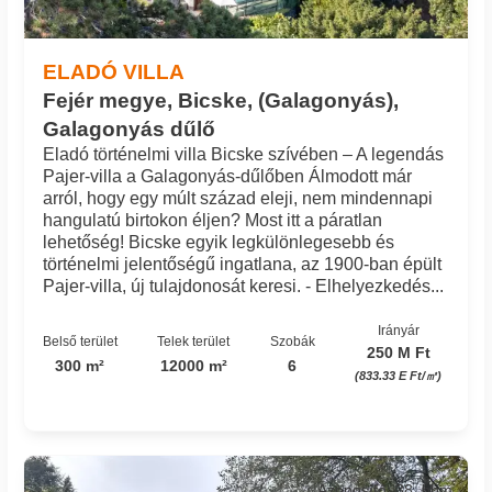
ELADÓ VILLA
Fejér megye, Bicske, (Galagonyás),
Galagonyás dűlő
Eladó történelmi villa Bicske szívében – A legendás
Pajer-villa a Galagonyás-dűlőben Álmodott már
arról, hogy egy múlt század eleji, nem mindennapi
hangulatú birtokon éljen? Most itt a páratlan
lehetőség! Bicske egyik legkülönlegesebb és
történelmi jelentőségű ingatlana, az 1900-ban épült
Pajer-villa, új tulajdonosát keresi. - Elhelyezkedés...
Irányár
Belső terület
Telek terület
Szobák
250 M Ft
300 m²
12000 m²
6
(833.33 E Ft/㎡)
Azonosító: 38_bbm