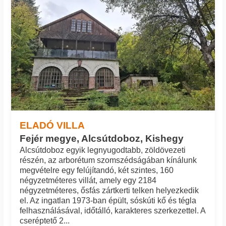
ELADÓ VILLA
Fejér megye, Alcsútdoboz, Kishegy
Alcsútdoboz egyik legnyugodtabb, zöldövezeti
részén, az arborétum szomszédságában kínálunk
megvételre egy felújítandó, két szintes, 160
négyzetméteres villát, amely egy 2184
négyzetméteres, ősfás zártkerti telken helyezkedik
el. Az ingatlan 1973-ban épült, sóskúti kő és tégla
felhasználásával, időtálló, karakteres szerkezettel. A
cseréptető 2...