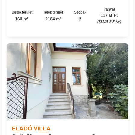
Irányár
Belső terület
Telek terület
Szobák
117 M Ft
160 m²
2184 m²
2
(731.25 E Ft/㎡)
Azonosító: 12_rim
ELADÓ VILLA