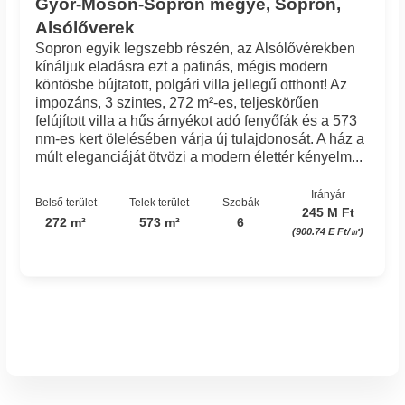
Győr-Moson-Sopron megye, Sopron,
Alsólőverek
Sopron egyik legszebb részén, az Alsólővérekben
kínáljuk eladásra ezt a patinás, mégis modern
köntösbe bújtatott, polgári villa jellegű otthont! Az
impozáns, 3 szintes, 272 m²-es, teljeskörűen
felújított villa a hűs árnyékot adó fenyőfák és a 573
nm-es kert ölelésében várja új tulajdonosát. A ház a
múlt eleganciáját ötvözi a modern élettér kényelm...
Irányár
Belső terület
Telek terület
Szobák
245 M Ft
272 m²
573 m²
6
(900.74 E Ft/㎡)