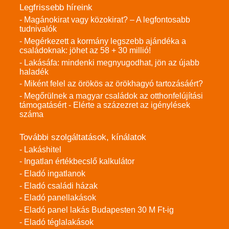
Legfrissebb híreink
- Magánokirat vagy közokirat? – A legfontosabb
tudnivalók
- Megérkezett a kormány legszebb ajándéka a
családoknak: jöhet az 58 + 30 millió!
- Lakásáfa: mindenki megnyugodhat, jön az újabb
haladék
- Miként felel az örökös az örökhagyó tartozásáért?
- Megőrülnek a magyar családok az otthonfelújítási
támogatásért - Elérte a százezret az igénylések
száma
További szolgáltatások, kínálatok
- Lakáshitel
- Ingatlan értékbecslő kalkulátor
- Eladó ingatlanok
- Eladó családi házak
- Eladó panellakások
- Eladó panel lakás Budapesten 30 M Ft-ig
- Eladó téglalakások