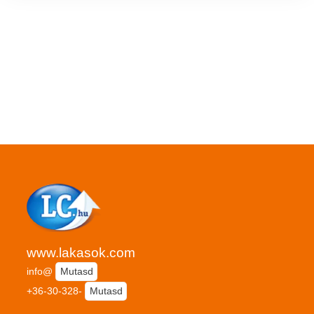
www.lakasok.com
info@
Mutasd
+36-30-328-
Mutasd