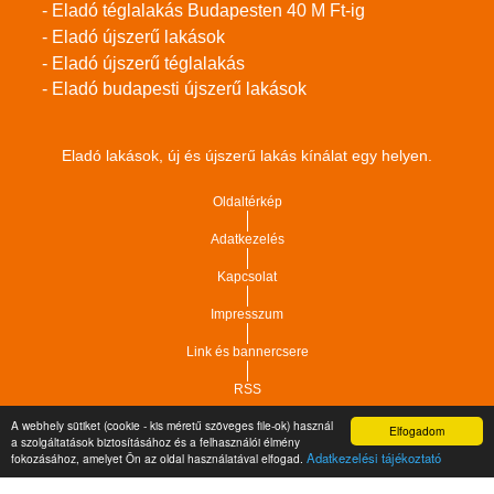
- Eladó téglalakás Budapesten 40 M Ft-ig
- Eladó újszerű lakások
- Eladó újszerű téglalakás
- Eladó budapesti újszerű lakások
Eladó lakások, új és újszerű lakás kínálat egy helyen.
Oldaltérkép
Adatkezelés
Kapcsolat
Impresszum
Link és bannercsere
RSS
A webhely sütiket (cookie - kis méretű szöveges file-ok) használ
Elfogadom
Vár-Köz Kft. - Ingatlan nyilvántartó, ügyviteli és
a szolgáltatások biztosításához és a felhasználói élmény
Copyright © 2021.
Adatkezelési tájékoztató
fokozásához, amelyet Ön az oldal használatával elfogad.
adminisztrációs szoftver