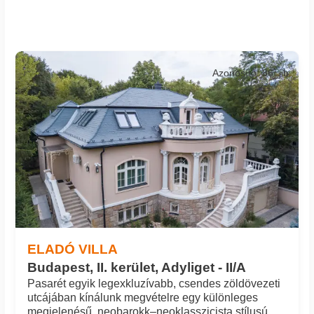
Azonosító: 86_jib
ELADÓ VILLA
Budapest, II. kerület, Adyliget - II/A
Pasarét egyik legexkluzívabb, csendes zöldövezeti
utcájában kínálunk megvételre egy különleges
megjelenésű, neobarokk–neoklasszicista stílusú