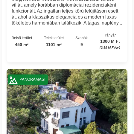
villát, amely korábban diplomáciai rezidenciaként
funkcionált. Az ingatlan teljes körű felújításon esett
át, ahol a klasszikus elegancia és a modern luxus
tökéletes harmóniában találkozik. A tágas, napfény...
Irányár
Belső terület
Telek terület
Szobák
1300 M Ft
450 m²
1101 m²
9
(2.89 M Ft/㎡)
Azonosító: 44_bbm
PANORÁMÁS!