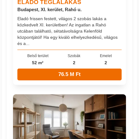
ELADÓ TÉGLALAKÁS
Budapest, XI. kerület, Rahó u.
Eladó frissen festett, világos 2 szobás lakás a
közkedvelt XI. kerületben! Az ingatlan a Rahó
utcában található, sétatávolságra Kelenföld
központjától! Ha egy kiváló elhelyezkedésű, világos
és a...
Belső terület
Szobák
Emelet
52 m²
2
2
76.5 M Ft