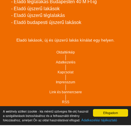
- Eladó téglalakás Budapesten 40 M Ft-ig
- Eladó újszerű lakások
- Eladó újszerű téglalakás
- Eladó budapesti újszerű lakások
Eladó lakások, új és újszerű lakás kínálat egy helyen.
Oldaltérkép
Adatkezelés
Kapcsolat
Impresszum
Link és bannercsere
RSS
A webhely sütiket (cookie - kis méretű szöveges file-ok) használ
Elfogadom
a szolgáltatások biztosításához és a felhasználói élmény
Vár-Köz Kft. - Ingatlan nyilvántartó, ügyviteli és
Copyright © 2021.
Adatkezelési tájékoztató
fokozásához, amelyet Ön az oldal használatával elfogad.
adminisztrációs szoftver