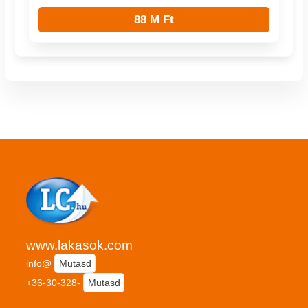
88 M Ft
www.lakasok.com
info@
Mutasd
+36-30-328-
Mutasd