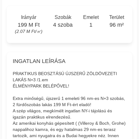
Irányár
Szobák
Emelet
Terület
199 M Ft
4 szoba
1
96 m²
(2.07 M Ft/㎡)
INGATLAN LEÍRÁSA
PRAKTIKUS BEOSZTÁSÚ ÚJSZERŰ ZÖLDÖVEZETI
LAKÁS N+3 /1.em
ÉLMÉNYPARK BELÉPŐVEL!
Extra minőségű, újszerű 1 emeleti 96 nm-es N+3 szobás,
2 fürdőszobás lakás 199 M Ft-ért eladó!
A szép világos, megkímélt ingatlan NY-i tájolású és
igazán praktikus elrendezésű.
Az amerikai konyhás gépesített ( (Villeroy & Boch, Grohe)
nappalihoz kamra, és egy hatalmas 29 nm-es terasz
tartozik, ami nyugatra és a Budai hegyekre néz. Innen