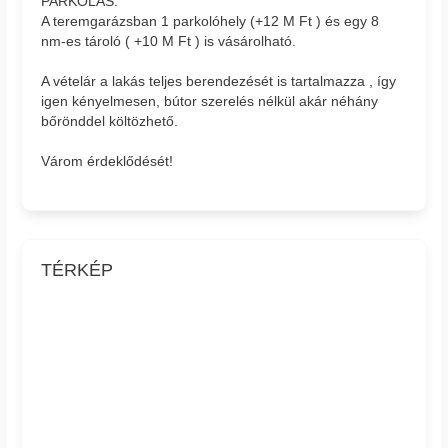
PARKOLÁS:
A teremgarázsban 1 parkolóhely (+12 M Ft ) és egy 8
nm-es tároló ( +10 M Ft ) is vásárolható.
A vételár a lakás teljes berendezését is tartalmazza , így
igen kényelmesen, bútor szerelés nélkül akár néhány
bőrönddel költözhető.
Várom érdeklődését!
TÉRKÉP