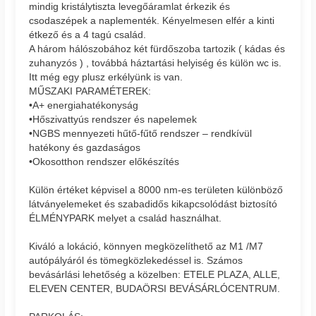
mindig kristálytiszta levegőáramlat érkezik és
csodaszépek a naplementék. Kényelmesen elfér a kinti
étkező és a 4 tagú család.
A három hálószobához két fürdőszoba tartozik ( kádas és
zuhanyzós ) , továbbá háztartási helyiség és külön wc is.
Itt még egy plusz erkélyünk is van.
MŰSZAKI PARAMÉTEREK:
•A+ energiahatékonyság
•Hőszivattyús rendszer és napelemek
•NGBS mennyezeti hűtő-fűtő rendszer – rendkívül
hatékony és gazdaságos
•Okosotthon rendszer előkészítés
Külön értéket képvisel a 8000 nm-es területen különböző
látványelemeket és szabadidős kikapcsolódást biztosító
ÉLMÉNYPARK melyet a család használhat.
Kiváló a lokáció, könnyen megközelíthető az M1 /M7
autópályáról és tömegközlekedéssel is. Számos
bevásárlási lehetőség a közelben: ETELE PLAZA, ALLE,
ELEVEN CENTER, BUDAÖRSI BEVÁSÁRLÓCENTRUM.