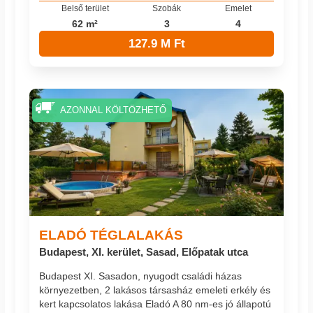
Belső terület
Szobák
Emelet
62 m²
3
4
127.9 M Ft
AZONNAL KÖLTÖZHETŐ
ELADÓ TÉGLALAKÁS
Budapest, XI. kerület, Sasad, Előpatak utca
Budapest XI. Sasadon, nyugodt családi házas
környezetben, 2 lakásos társasház emeleti erkély és
kert kapcsolatos lakása Eladó A 80 nm-es jó állapotú