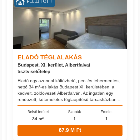
FELÚJÍTOTT!
ELADÓ TÉGLALAKÁS
Budapest, XI. kerület, Albertfalvai
tisztviselőtelep
Eladó egy azonnal költözhető, per- és tehermentes,
nettó 34 m²-es lakás Budapest XI. kerületében, a
kedvelt, zöldövezeti Albertfalván. Az ingatlan egy
rendezett, kétemeletes téglaépítésű társasházban ...
Belső terület
Szobák
Emelet
34 m²
1
1
67.9 M Ft