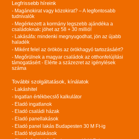
Legfrissebb híreink
- Magánokirat vagy közokirat? – A legfontosabb
tudnivalók
- Megérkezett a kormány legszebb ajándéka a
családoknak: jöhet az 58 + 30 millió!
- Lakásáfa: mindenki megnyugodhat, jön az újabb
haladék
- Miként felel az örökös az örökhagyó tartozásáért?
- Megőrülnek a magyar családok az otthonfelújítási
támogatásért - Elérte a százezret az igénylések
száma
További szolgáltatások, kínálatok
- Lakáshitel
- Ingatlan értékbecslő kalkulátor
- Eladó ingatlanok
- Eladó családi házak
- Eladó panellakások
- Eladó panel lakás Budapesten 30 M Ft-ig
- Eladó téglalakások