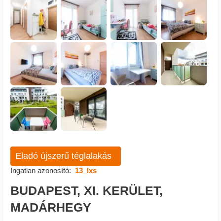
Eladó újszerű téglalakás
Ingatlan azonosító:
13_lxs
BUDAPEST, XI. KERÜLET,
MADÁRHEGY