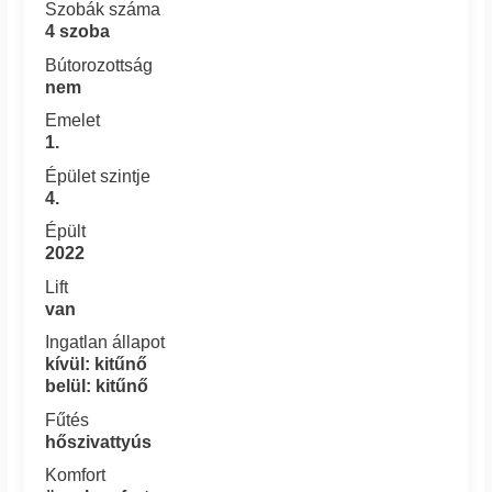
Szobák száma
4 szoba
Bútorozottság
nem
Emelet
1.
Épület szintje
4.
Épült
2022
Lift
van
Ingatlan állapot
kívül: kitűnő
belül: kitűnő
Fűtés
hőszivattyús
Komfort