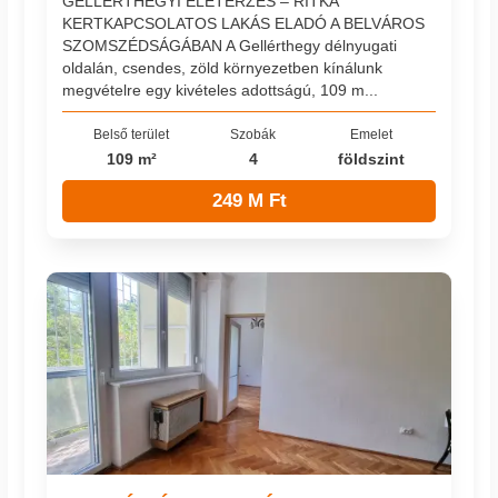
GELLÉRTHEGYI ÉLETÉRZÉS – RITKA
KERTKAPCSOLATOS LAKÁS ELADÓ A BELVÁROS
SZOMSZÉDSÁGÁBAN A Gellérthegy délnyugati
oldalán, csendes, zöld környezetben kínálunk
megvételre egy kivételes adottságú, 109 m...
Belső terület
Szobák
Emelet
109 m²
4
földszint
249 M Ft