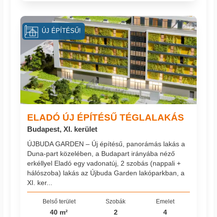
ÚJ ÉPÍTÉSŰ!
ELADÓ ÚJ ÉPÍTÉSŰ TÉGLALAKÁS
Budapest, XI. kerület
ÚJBUDA GARDEN – Új építésű, panorámás lakás a
Duna-part közelében, a Budapart irányába néző
erkéllyel Eladó egy vadonatúj, 2 szobás (nappali +
hálószoba) lakás az Újbuda Garden lakóparkban, a
XI. ker...
Belső terület
Szobák
Emelet
40 m²
2
4