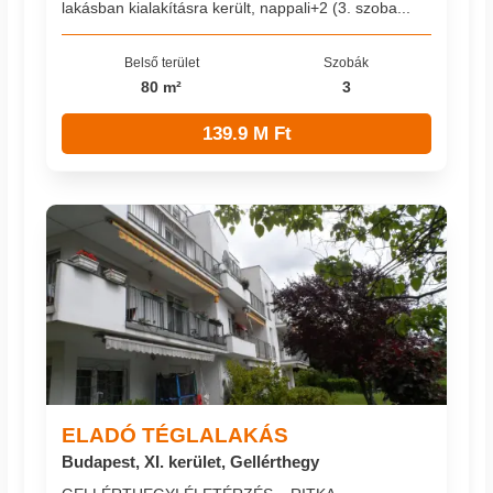
lakásban kialakításra került, nappali+2 (3. szoba...
Belső terület
Szobák
80 m²
3
139.9 M Ft
ELADÓ TÉGLALAKÁS
Budapest, XI. kerület, Gellérthegy