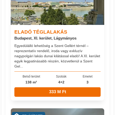
ELADÓ TÉGLALAKÁS
Budapest, XI. kerület, Lágymányos
Egyedülálló lehetőség a Szent Gellért térnél –
reprezentatív rendelő, iroda vagy exkluzív
nagypolgári lakás dunai kilátással eladó! A XI. kerület
egyik legpatinásabb részén, közvetlenül a Szent
Gel...
Belső terület
Szobák
Emelet
138 m²
4+2
3
333 M Ft