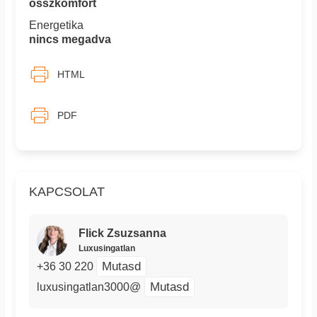
összkomfort
Energetika
nincs megadva
HTML
PDF
KAPCSOLAT
Flick Zsuzsanna
Luxusingatlan
Mutasd
+36 30 220
Mutasd
luxusingatlan3000@