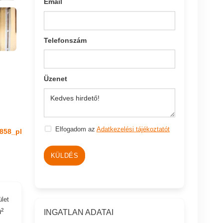
Email
Telefonszám
Üzenet
Elfogadom az
Adatkezelési tájékoztatót
858_pl
KÜLDÉS
ület
²
INGATLAN ADATAI