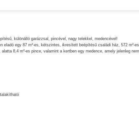
pítésű, különálló garázzsal, pincével, nagy telekkel, medencével!
eladó egy 87 m²-es, kétszintes, ikresített beépítésű családi ház, 572 m²-es
s, alatta 8,4 m²-es pince, valamint a kertben egy medence, amely jelenleg ne
talakítható