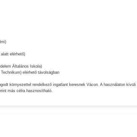
lmi)
latt elérhető)
edelem Általános Iskola)
Technikum) elérhető távolságban
godt környezettel rendelkező ingatlant keresnek Vácon. A használaton kívüli
erint más célra hasznosítható.