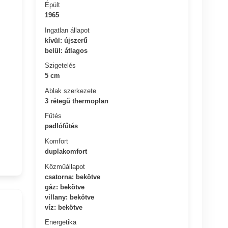
Épült
1965
Ingatlan állapot
kívül: újszerű
belül: átlagos
Szigetelés
5 cm
Ablak szerkezete
3 rétegű thermoplan
Fűtés
padlófűtés
Komfort
duplakomfort
Közműállapot
csatorna: bekötve
gáz: bekötve
villany: bekötve
víz: bekötve
Energetika