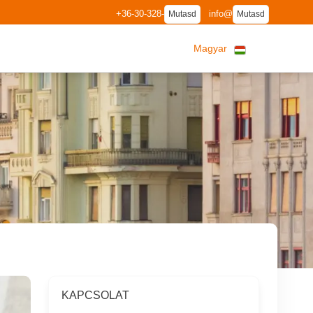
+36-30-328-
info@
Mutasd
Mutasd
Magyar
KAPCSOLAT