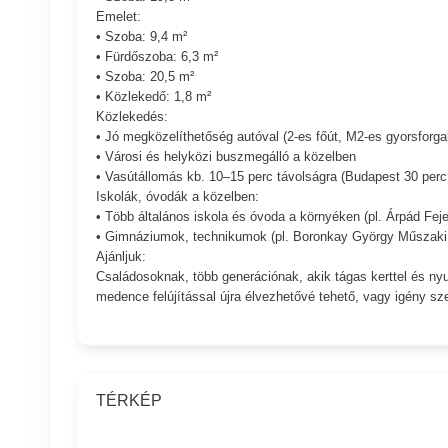
Emelet:
• Szoba: 9,4 m²
• Fürdőszoba: 6,3 m²
• Szoba: 20,5 m²
• Közlekedő: 1,8 m²
Közlekedés:
• Jó megközelíthetőség autóval (2-es főút, M2-es gyorsforga
• Városi és helyközi buszmegálló a közelben
• Vasútállomás kb. 10–15 perc távolságra (Budapest 30 perc a
Iskolák, óvodák a közelben:
• Több általános iskola és óvoda a környéken (pl. Árpád Fej
• Gimnáziumok, technikumok (pl. Boronkay György Műszaki 
Ajánljuk:
Családosoknak, több generációnak, akik tágas kerttel és nyu
medence felújítással újra élvezhetővé tehető, vagy igény sz
TÉRKÉP