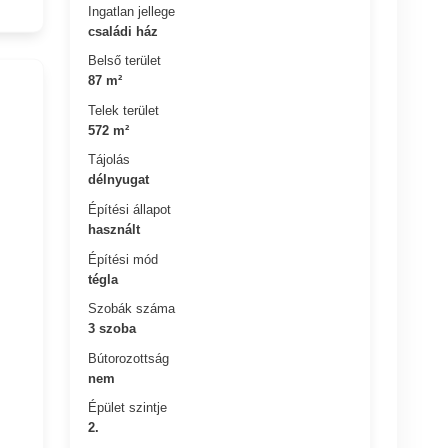
Ingatlan jellege
családi ház
Belső terület
87 m²
Telek terület
572 m²
Tájolás
m
délnyugat
Építési állapot
használt
Építési mód
tégla
Szobák száma
3 szoba
Bútorozottság
nem
Épület szintje
2.