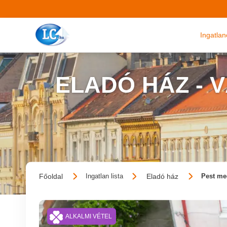
Ingatla
ELADÓ HÁZ - 
Főoldal
Eladó ház
Ingatlan lista
Pest me
ALKALMI VÉTEL