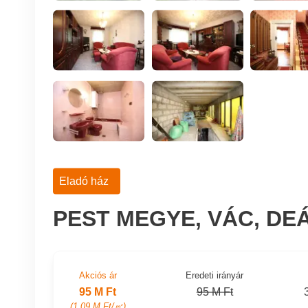
Eladó ház
PEST MEGYE, VÁC, DE
Akciós ár
Eredeti irányár
95 M Ft
95 M Ft
(1.09 M Ft/㎡)