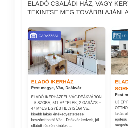
ELADÓ CSALÁDI HÁZ, VAGY KE
TEKINTSE MEG TOVÁBBI AJÁNLA
GARÁZZSAL
ÚJ 
ELADÓ IKERHÁZ
ELAD
Pest megye, Vác, Deákvár
SOR
Pest m
ELADÓ IKERHÁZFÉL VÁC-DEÁKVÁRON
ÚJ ÉP
– 5 SZOBA, 511 M² TELEK, 2 GARÁZS +
OTTHON
47 M²-ES EGYÉB HELYISÉG! Váci
lakás e
kisebb lakás értékegyeztetéssel
építésű
beszámítható! Vác - Deákvár kedvelt, jól
megvéte
ellátott részén kínálok ...