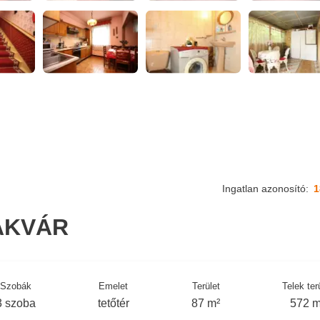
Ingatlan azonosító:
1
ÁKVÁR
Szobák
Emelet
Terület
Telek ter
3 szoba
tetőtér
87 m²
572 m