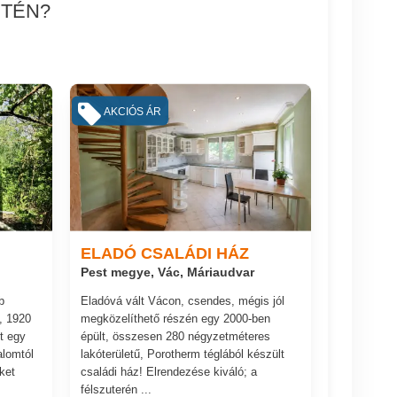
ETÉN?
AKCIÓS ÁR
ELADÓ CSALÁDI HÁZ
Pest megye, Vác, Máriaudvar
b
Eladóvá vált Vácon, csendes, mégis jól
, 1920
megközelíthető részén egy 2000-ben
t egy
épült, összesen 280 négyzetméteres
alomtól
lakóterületű, Porotherm téglából készült
ket
családi ház! Elrendezése kiváló; a
félszuterén ...