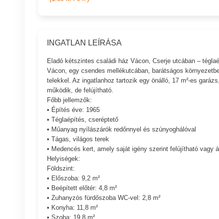
INGATLAN LEÍRÁSA
Eladó kétszintes családi ház Vácon, Cserje utcában – téglaé
Vácon, egy csendes mellékutcában, barátságos környezetben 
telekkel. Az ingatlanhoz tartozik egy önálló, 17 m²-es garáz
működik, de felújítható.
Főbb jellemzők:
• Építés éve: 1965
• Téglaépítés, cseréptető
• Műanyag nyílászárók redőnnyel és szúnyoghálóval
• Tágas, világos terek
• Medencés kert, amely saját igény szerint felújítható vagy á
Helyiségek:
Földszint:
• Előszoba: 9,2 m²
• Beépített előtér: 4,8 m²
• Zuhanyzós fürdőszoba WC-vel: 2,8 m²
• Konyha: 11,8 m²
• Szoba: 19,8 m²