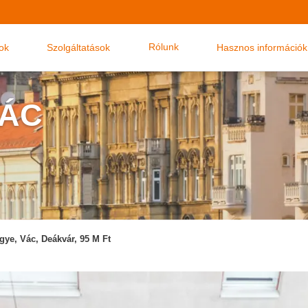
Rólunk
nok
Szolgáltatások
Hasznos információk
VÁC
gye, Vác, Deákvár, 95 M Ft