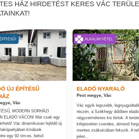
RTES HÁZ HIRDETÉST KERES VÁC TERÜL
TAINKAT!
ÉPÍTÉSŰ!
ALKALMI VÉTEL
Ó ÚJ ÉPÍTÉSŰ
ELADÓ NYARALÓ
HÁZ
Pest megye, Vác
egye, Vác
Vác egyik legszebb, legnyugodtab
ÍTÉSŰ, MODERN SORHÁZI
részén, a Székhegy dűlőben eladó
 ELADÓ VÁCON! Már csak egy
négyzetméteres kis birtok. A terüle
lérhető! Vác dinamikusan fejlődő új
kifejezetten csendes, átmenő forg
 lakóparkjában kínálunk
mentes zsákutcában fekszik. A tel
lre egy 92 nm-es, belső
jelen...