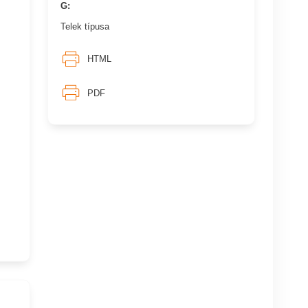
G:
Telek típusa
HTML
PDF