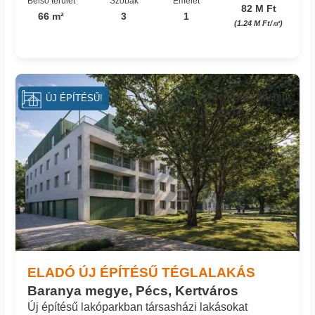
Belső terület
Szobák
Emelet
82 M Ft
66 m²
3
1
(1.24 M Ft/㎡)
Azonosító: 86_mpi
ÚJ ÉPÍTÉSŰ!
ELADÓ ÚJ ÉPÍTÉSŰ TÉGLALAKÁS
Baranya megye, Pécs, Kertváros
Új építésű lakóparkban társasházi lakásokat