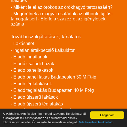
haladék
- Miként felel az örökös az örökhagyó tartozásáért?
- Megőrülnek a magyar családok az otthonfelújítási
támogatásért - Elérte a százezret az igénylések
száma
További szolgáltatások, kínálatok
- Lakáshitel
- Ingatlan értékbecslő kalkulátor
- Eladó ingatlanok
- Eladó családi házak
- Eladó panellakások
- Eladó panel lakás Budapesten 30 M Ft-ig
- Eladó téglalakások
- Eladó téglalakás Budapesten 40 M Ft-ig
- Eladó újszerű lakások
- Eladó újszerű téglalakás
- Eladó budapesti újszerű lakások
A webhely sütiket (cookie - kis méretű szöveges file-ok) használ
Elfogadom
a szolgáltatások biztosításához és a felhasználói élmény
Adatkezelési tájékoztató
fokozásához, amelyet Ön az oldal használatával elfogad.