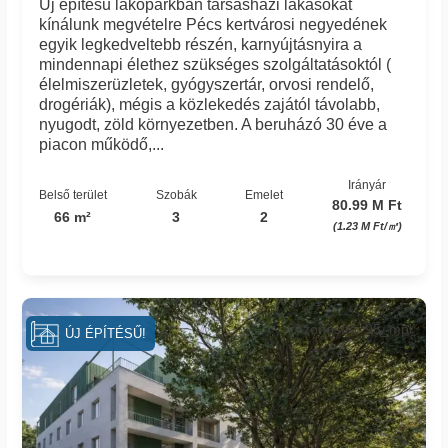
Új építésű lakóparkban társasházi lakásokat
kínálunk megvételre Pécs kertvárosi negyedének
egyik legkedveltebb részén, karnyújtásnyira a
mindennapi élethez szükséges szolgáltatásoktól (
élelmiszerüzletek, gyógyszertár, orvosi rendelő,
drogériák), mégis a közlekedés zajától távolabb,
nyugodt, zöld környezetben. A beruházó 30 éve a
piacon működő,...
Irányár
Belső terület
Szobák
Emelet
80.99 M Ft
66 m²
3
2
(1.23 M Ft/㎡)
Azonosító: 95_mpi
ÚJ ÉPÍTÉSŰ!