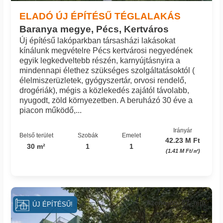
ELADÓ ÚJ ÉPÍTÉSŰ TÉGLALAKÁS
Baranya megye, Pécs, Kertváros
Új építésű lakóparkban társasházi lakásokat
kínálunk megvételre Pécs kertvárosi negyedének
egyik legkedveltebb részén, karnyújtásnyira a
mindennapi élethez szükséges szolgáltatásoktól (
élelmiszerüzletek, gyógyszertár, orvosi rendelő,
drogériák), mégis a közlekedés zajától távolabb,
nyugodt, zöld környezetben. A beruházó 30 éve a
piacon működő,...
Irányár
Belső terület
Szobák
Emelet
42.23 M Ft
30 m²
1
1
(1.41 M Ft/㎡)
Azonosító: 87_mpi
ÚJ ÉPÍTÉSŰ!