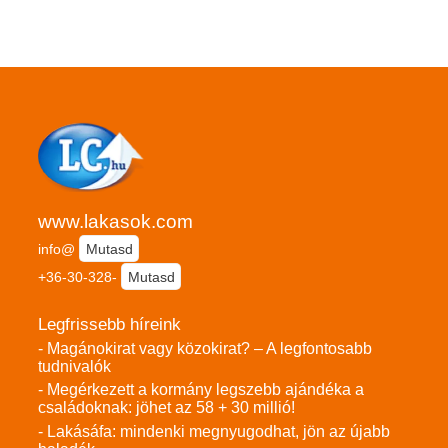
www.lakasok.com
info@
Mutasd
+36-30-328-
Mutasd
Legfrissebb híreink
- Magánokirat vagy közokirat? – A legfontosabb
tudnivalók
- Megérkezett a kormány legszebb ajándéka a
családoknak: jöhet az 58 + 30 millió!
- Lakásáfa: mindenki megnyugodhat, jön az újabb