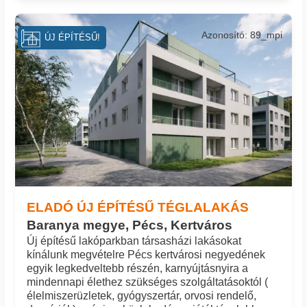
Azonosító: 89_mpi
ÚJ ÉPÍTÉSŰ!
ELADÓ ÚJ ÉPÍTÉSŰ TÉGLALAKÁS
Baranya megye, Pécs, Kertváros
Új építésű lakóparkban társasházi lakásokat
kínálunk megvételre Pécs kertvárosi negyedének
egyik legkedveltebb részén, karnyújtásnyira a
mindennapi élethez szükséges szolgáltatásoktól (
élelmiszerüzletek, gyógyszertár, orvosi rendelő,