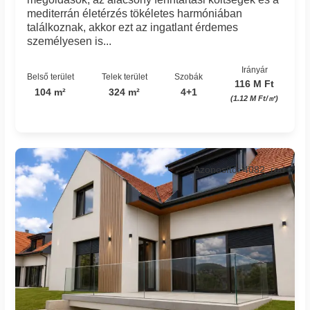
mediterrán életérzés tökéletes harmóniában
találkoznak, akkor ezt az ingatlant érdemes
személyesen is...
Irányár
Belső terület
Telek terület
Szobák
116 M Ft
104 m²
324 m²
4+1
(1.12 M Ft/㎡)
Azonosító: 4082_red