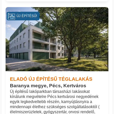
Azonosító: 94_mpi
ÚJ ÉPÍTÉSŰ!
ELADÓ ÚJ ÉPÍTÉSŰ TÉGLALAKÁS
Baranya megye, Pécs, Kertváros
Új építésű lakóparkban társasházi lakásokat
kínálunk megvételre Pécs kertvárosi negyedének
egyik legkedveltebb részén, karnyújtásnyira a
mindennapi élethez szükséges szolgáltatásoktól (
élelmiszerüzletek, gyógyszertár, orvosi rendelő,