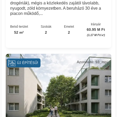
drogériák), mégis a közlekedés zajától távolabb,
nyugodt, zöld környezetben. A beruházó 30 éve a
piacon működő,...
Irányár
Belső terület
Szobák
Emelet
60.95 M Ft
52 m²
2
2
(1.17 M Ft/㎡)
Azonosító: 93_mpi
ÚJ ÉPÍTÉSŰ!