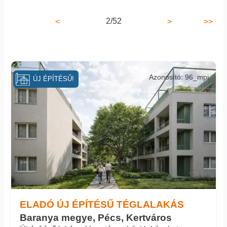
2/52
<
>
>>
Azonosító: 96_mpi
ÚJ ÉPÍTÉSŰ!
ELADÓ ÚJ ÉPÍTÉSŰ TÉGLALAKÁS
Baranya megye, Pécs, Kertváros