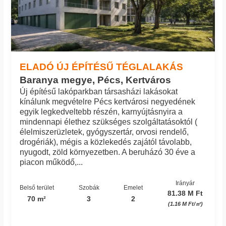
ELADÓ ÚJ ÉPÍTÉSŰ TÉGLALAKÁS
Baranya megye, Pécs, Kertváros
Új építésű lakóparkban társasházi lakásokat
kínálunk megvételre Pécs kertvárosi negyedének
egyik legkedveltebb részén, karnyújtásnyira a
mindennapi élethez szükséges szolgáltatásoktól (
élelmiszerüzletek, gyógyszertár, orvosi rendelő,
drogériák), mégis a közlekedés zajától távolabb,
nyugodt, zöld környezetben. A beruházó 30 éve a
piacon működő,...
Irányár
Belső terület
Szobák
Emelet
81.38 M Ft
70 m²
3
2
(1.16 M Ft/㎡)