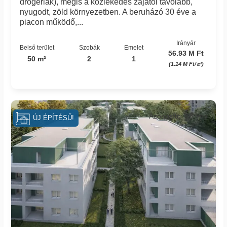
drogériák), mégis a közlekedés zajától távolabb,
nyugodt, zöld környezetben. A beruházó 30 éve a
piacon működő,...
Irányár
Belső terület
Szobák
Emelet
56.93 M Ft
50 m²
2
1
(1.14 M Ft/㎡)
Azonosító: 88_mpi
ÚJ ÉPÍTÉSŰ!