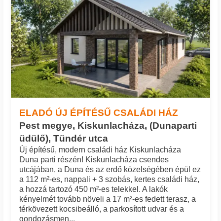
ELADÓ ÚJ ÉPÍTÉSŰ CSALÁDI HÁZ
Pest megye, Kiskunlacháza, (Dunaparti
üdülő), Tündér utca
Új építésű, modern családi ház Kiskunlacháza
Duna parti részén! Kiskunlacháza csendes
utcájában, a Duna és az erdő közelségében épül ez
a 112 m²-es, nappali + 3 szobás, kertes családi ház,
a hozzá tartozó 450 m²-es telekkel. A lakók
kényelmét tovább növeli a 17 m²-es fedett terasz, a
térkövezett kocsibeálló, a parkosított udvar és a
gondozásmen...