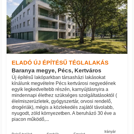
ELADÓ ÚJ ÉPÍTÉSŰ TÉGLALAKÁS
Baranya megye, Pécs, Kertváros
Új építésű lakóparkban társasházi lakásokat
kínálunk megvételre Pécs kertvárosi negyedének
egyik legkedveltebb részén, karnyújtásnyira a
mindennapi élethez szükséges szolgáltatásoktól (
élelmiszerüzletek, gyógyszertár, orvosi rendelő,
drogériák), mégis a közlekedés zajától távolabb,
nyugodt, zöld környezetben. A beruházó 30 éve a
piacon működő,...
Irányár