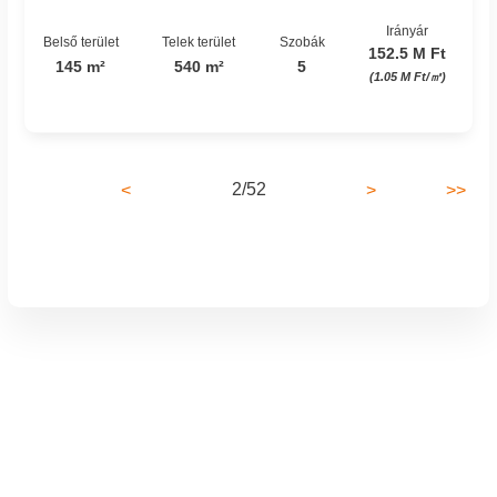
Irányár
Belső terület
Telek terület
Szobák
152.5 M Ft
145 m²
540 m²
5
(1.05 M Ft/㎡)
2/52
<
>
>>