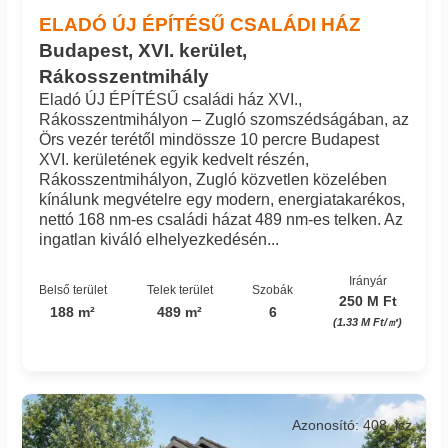
ELADÓ ÚJ ÉPÍTÉSŰ CSALÁDI HÁZ
Budapest, XVI. kerület,
Rákosszentmihály
Eladó ÚJ ÉPÍTÉSŰ családi ház XVI.,
Rákosszentmihályon – Zugló szomszédságában, az
Örs vezér terétől mindössze 10 percre Budapest
XVI. kerületének egyik kedvelt részén,
Rákosszentmihályon, Zugló közvetlen közelében
kínálunk megvételre egy modern, energiatakarékos,
nettó 168 nm-es családi házat 489 nm-es telken. Az
ingatlan kiváló elhelyezkedésén...
Irányár
Belső terület
Telek terület
Szobák
250 M Ft
188 m²
489 m²
6
(1.33 M Ft/㎡)
Azonosító: 408_isz