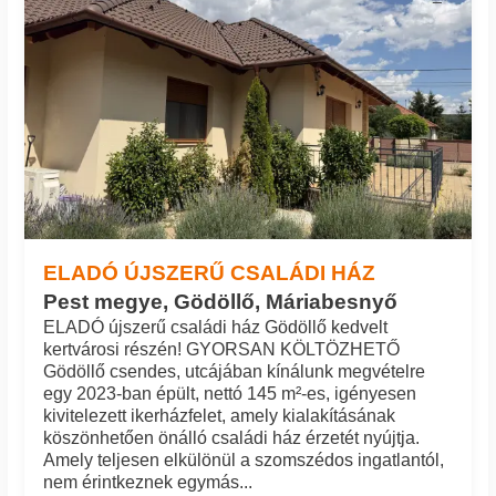
ELADÓ ÚJSZERŰ CSALÁDI HÁZ
Pest megye, Gödöllő, Máriabesnyő
ELADÓ újszerű családi ház Gödöllő kedvelt
kertvárosi részén! GYORSAN KÖLTÖZHETŐ
Gödöllő csendes, utcájában kínálunk megvételre
egy 2023-ban épült, nettó 145 m²-es, igényesen
kivitelezett ikerházfelet, amely kialakításának
köszönhetően önálló családi ház érzetét nyújtja.
Amely teljesen elkülönül a szomszédos ingatlantól,
nem érintkeznek egymás...