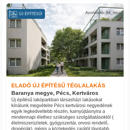
Azonosító: 84_mpi
ÚJ ÉPÍTÉSŰ!
ELADÓ ÚJ ÉPÍTÉSŰ TÉGLALAKÁS
Baranya megye, Pécs, Kertváros
Új építésű lakóparkban társasházi lakásokat
kínálunk megvételre Pécs kertvárosi negyedének
egyik legkedveltebb részén, karnyújtásnyira a
mindennapi élethez szükséges szolgáltatásoktól (
élelmiszerüzletek, gyógyszertár, orvosi rendelő,
drogériák), mégis a közlekedés zajától távolabb,