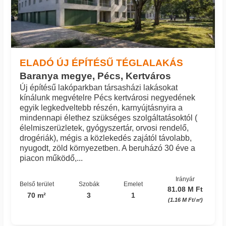
ELADÓ ÚJ ÉPÍTÉSŰ TÉGLALAKÁS
Baranya megye, Pécs, Kertváros
Új építésű lakóparkban társasházi lakásokat
kínálunk megvételre Pécs kertvárosi negyedének
egyik legkedveltebb részén, karnyújtásnyira a
mindennapi élethez szükséges szolgáltatásoktól (
élelmiszerüzletek, gyógyszertár, orvosi rendelő,
drogériák), mégis a közlekedés zajától távolabb,
nyugodt, zöld környezetben. A beruházó 30 éve a
piacon működő,...
Irányár
Belső terület
Szobák
Emelet
81.08 M Ft
70 m²
3
1
(1.16 M Ft/㎡)