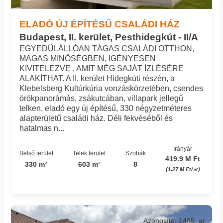
ELADÓ ÚJ ÉPÍTÉSŰ CSALÁDI HÁZ
Budapest, II. kerület, Pesthidegkút - II/A
EGYEDÜLÁLLÓAN TÁGAS CSALÁDI OTTHON,
MAGAS MINŐSÉGBEN, IGÉNYESEN
KIVITELEZVE , AMIT MÉG SAJÁT ÍZLÉSÉRE
ALAKÍTHAT. A II. kerület Hidegkúti részén, a
Klebelsberg Kultúrkúria vonzáskörzetében, csendes
örökpanorámás, zsákutcában, villapark jellegű
telken, eladó egy új építésű, 330 négyzetméteres
alapterületű családi ház. Déli fekvéséből és
hatalmas n...
Irányár
Belső terület
Telek terület
Szobák
419.9 M Ft
330 m²
603 m²
8
(1.27 M Ft/㎡)
Azonosító: 1405_ar