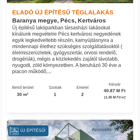
ELADÓ ÚJ ÉPÍTÉSŰ TÉGLALAKÁS
Baranya megye, Pécs, Kertváros
Új építésű lakóparkban társasházi lakásokat
kínálunk megvételre Pécs kertvárosi negyedének
egyik legkedveltebb részén, karnyújtásnyira a
mindennapi élethez szükséges szolgáltatásoktól (
élelmiszerüzletek, gyógyszertár, orvosi rendelő,
drogériák), mégis a közlekedés zajától távolabb,
nyugodt, zöld környezetben. A beruházó 30 éve a
piacon működő,...
Irányár
Belső terület
Szobák
Emelet
40.87 M Ft
30 m²
1
2
(1.36 M Ft/㎡)
Azonosító: 92_mpi
ÚJ ÉPÍTÉSŰ!