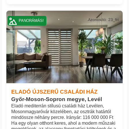
Azonosító: 23_fri
PANORÁMÁS!
ELADÓ ÚJSZERŰ CSALÁDI HÁZ
Győr-Moson-Sopron megye, Levél
Eladó mediterrán stílusú családi ház Levélen,
Mosonmagyaróvár közelében, az osztrák határtól
mindössze néhány percre. Irányár: 116 000 000 Ft
Ha egy olyan otthont keres, ahol a modern műszaki
megoldások, az alacsony fenntartási költségek és a