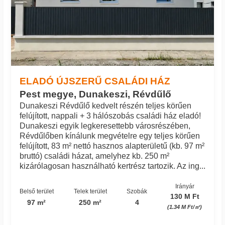
ELADÓ ÚJSZERŰ CSALÁDI HÁZ
Pest megye, Dunakeszi, Révdűlő
Dunakeszi Révdűlő kedvelt részén teljes körűen
felújított, nappali + 3 hálószobás családi ház eladó!
Dunakeszi egyik legkeresettebb városrészében,
Révdűlőben kínálunk megvételre egy teljes körűen
felújított, 83 m² nettó hasznos alapterületű (kb. 97 m²
bruttó) családi házat, amelyhez kb. 250 m²
kizárólagosan használható kertrész tartozik. Az ing...
Irányár
Belső terület
Telek terület
Szobák
130 M Ft
97 m²
250 m²
4
(1.34 M Ft/㎡)