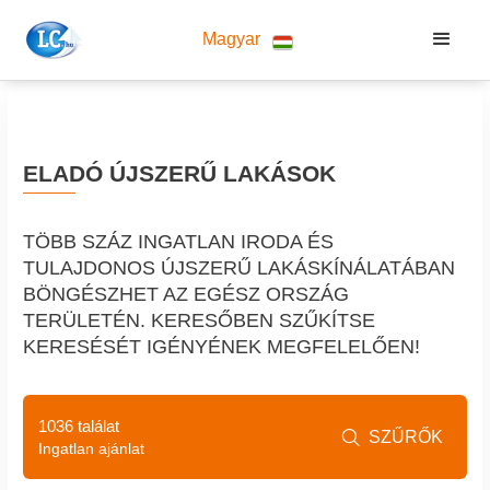
Magyar
ELADÓ ÚJSZERŰ LAKÁSOK
TÖBB SZÁZ INGATLAN IRODA ÉS
TULAJDONOS ÚJSZERŰ LAKÁSKÍNÁLATÁBAN
BÖNGÉSZHET AZ EGÉSZ ORSZÁG
TERÜLETÉN. KERESŐBEN SZŰKÍTSE
KERESÉSÉT IGÉNYÉNEK MEGFELELŐEN!
1036 találat
SZŰRŐK

Ingatlan ajánlat