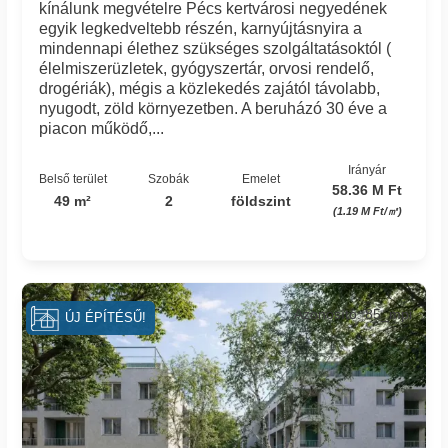
kínálunk megvételre Pécs kertvárosi negyedének
egyik legkedveltebb részén, karnyújtásnyira a
mindennapi élethez szükséges szolgáltatásoktól (
élelmiszerüzletek, gyógyszertár, orvosi rendelő,
drogériák), mégis a közlekedés zajától távolabb,
nyugodt, zöld környezetben. A beruházó 30 éve a
piacon működő,...
Irányár
Belső terület
Szobák
Emelet
58.36 M Ft
49 m²
2
földszint
(1.19 M Ft/㎡)
Azonosító: 85_mpi
ÚJ ÉPÍTÉSŰ!