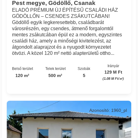
Pest megye, Gödöllő, Csanak
ELADÓ PRÉMIUM ÚJ ÉPÍTÉSŰ CSALÁDI HÁZ
GÖDÖLLŐN – CSENDES ZSÁKUTCÁBAN!
Gödöllő egyik legkeresettebb, családbarát
városrészén, egy csendes, átmenő forgalomtól
mentes zsákutcában épül ez a modern, egyszintes
családi ház, amely a minőségi kivitelezést, az
átgondolt alaprajzot és a nyugodt környezetet
ötvözi. A közel 120 m² nettó alapterületű ottho...
Irányár
Belső terület
Telek terület
Szobák
129 M Ft
120 m²
500 m²
5
(1.08 M Ft/㎡)
Azonosító: 1960_pl