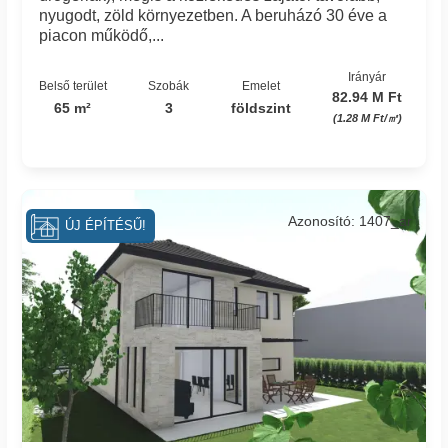
nyugodt, zöld környezetben. A beruházó 30 éve a
piacon működő,...
Irányár
Belső terület
Szobák
Emelet
82.94 M Ft
65 m²
3
földszint
(1.28 M Ft/㎡)
Azonosító: 1407_ar
ÚJ ÉPÍTÉSŰ!