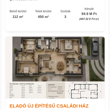
Irányár
Belső terület
Telek terület
Szobák
94.9 M Ft
112 m²
450 m²
3
(847.32 E Ft/㎡)
Azonosító: 102_aes
ELADÓ ÚJ ÉPÍTÉSŰ CSALÁDI HÁZ