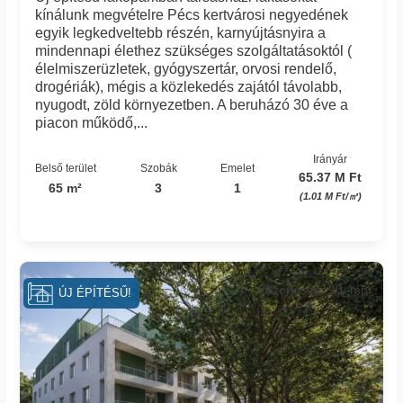
kínálunk megvételre Pécs kertvárosi negyedének
egyik legkedveltebb részén, karnyújtásnyira a
mindennapi élethez szükséges szolgáltatásoktól (
élelmiszerüzletek, gyógyszertár, orvosi rendelő,
drogériák), mégis a közlekedés zajától távolabb,
nyugodt, zöld környezetben. A beruházó 30 éve a
piacon működő,...
Irányár
Belső terület
Szobák
Emelet
65.37 M Ft
65 m²
3
1
(1.01 M Ft/㎡)
Azonosító: 90_mpi
ÚJ ÉPÍTÉSŰ!