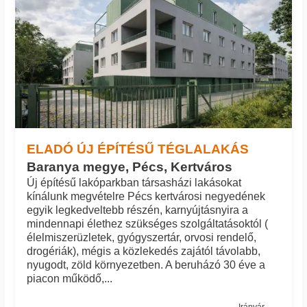
ELADÓ ÚJ ÉPÍTÉSŰ TÉGLALAKÁS
Baranya megye, Pécs, Kertváros
Új építésű lakóparkban társasházi lakásokat
kínálunk megvételre Pécs kertvárosi negyedének
egyik legkedveltebb részén, karnyújtásnyira a
mindennapi élethez szükséges szolgáltatásoktól (
élelmiszerüzletek, gyógyszertár, orvosi rendelő,
drogériák), mégis a közlekedés zajától távolabb,
nyugodt, zöld környezetben. A beruházó 30 éve a
piacon működő,...
Irányár