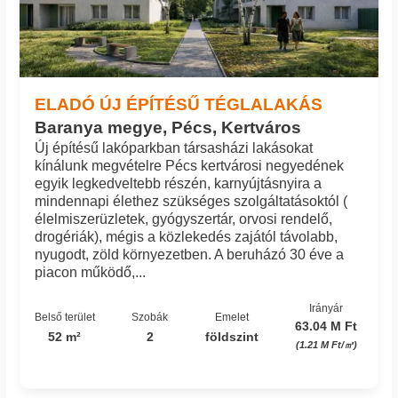
ELADÓ ÚJ ÉPÍTÉSŰ TÉGLALAKÁS
Baranya megye, Pécs, Kertváros
Új építésű lakóparkban társasházi lakásokat
kínálunk megvételre Pécs kertvárosi negyedének
egyik legkedveltebb részén, karnyújtásnyira a
mindennapi élethez szükséges szolgáltatásoktól (
élelmiszerüzletek, gyógyszertár, orvosi rendelő,
drogériák), mégis a közlekedés zajától távolabb,
nyugodt, zöld környezetben. A beruházó 30 éve a
piacon működő,...
Irányár
Belső terület
Szobák
Emelet
63.04 M Ft
52 m²
2
földszint
(1.21 M Ft/㎡)