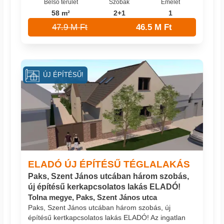
Belső terület
Szobák
Emelet
58 m²
2+1
1
47.9 M Ft
46.5 M Ft
ÚJ ÉPÍTÉSŰ!
ELADÓ ÚJ ÉPÍTÉSŰ TÉGLALAKÁS
Paks, Szent János utcában három szobás,
új építésű kerkapcsolatos lakás ELADÓ!
Tolna megye, Paks, Szent János utca
Paks, Szent János utcában három szobás, új
építésű kertkapcsolatos lakás ELADÓ! Az ingatlan