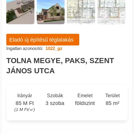
Eladó új építésű téglalakás
Ingatlan azonosító:
1022_gz
TOLNA MEGYE, PAKS, SZENT
JÁNOS UTCA
Irányár
Szobák
Emelet
Terület
85 M Ft
3 szoba
földszint
85 m²
(1 M Ft/㎡)