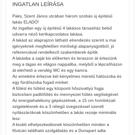
INGATLAN LEÍRÁSA
Paks, Szent János utcában három szobás új építésű
lakás ELADÓ!
Az ingatlan egy új építésű 4 lakásos társasház belső
udvarra néző kertkapcsolatos lakása.
A lakást az alaprajzon látható elrendezés szerint a mai
igényeknek megfelelően minőségi alapanyagokból, jó
referenciával rendelkező szakemberek építik.
A lakásba a saját kis előkerten és teraszon át érkezünk
meg a tágas és világos nappaliba, melyből a lépcsőházon
át elérhető a vendég WC és egy kamra.
Az emeletre érkezve két kényelmes méretű hálószoba és
egy fürdőszoba fogad minket.
A fűtést és hűtést egy központi hőszivattyú fogja
biztosítani padlófűtés és mennyezet hűtés segítségével.
Az energiahatékony gépészetnek, a 15 cm homlokzati
szigetelésnek és a 3 rétegű üvegezéssel szerelt
nyílászáróknak köszönhetően a lakás rezsije minimális
lesz.
A kiváló elhelyezkedésnek köszönhetően minden a
főutcán található szolgáltatás és a Dunapart adta