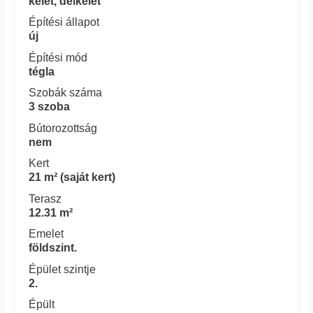
kelet, délkelet
Építési állapot
új
Építési mód
tégla
Szobák száma
3 szoba
Bútorozottság
nem
Kert
21 m² (saját kert)
Terasz
12.31 m²
Emelet
földszint.
Épület szintje
2.
Épült