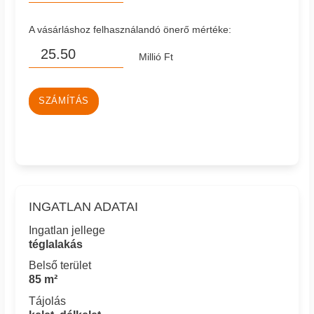
A vásárláshoz felhasználandó önerő mértéke:
Millió Ft
SZÁMÍTÁS
INGATLAN ADATAI
Ingatlan jellege
téglalakás
Belső terület
85 m²
Tájolás