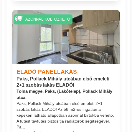
AZONNAL KÖLTÖZHETŐ
ELADÓ PANELLAKÁS
Paks, Pollack Mihály utcában első emeleti
2+1 szobás lakás ELADÓ!
Tolna megye, Paks, (Lakótelep), Pollack Mihály
utca
Paks, Pollack Mihály utcában első emeleti 2+1
szobás lakás ELADÓ! Az 58 m2-es ingatlan a
képeken látható állapotban azonnal birtokba vehető.
A fűtést távfűtés biztosítja radiátorok segítségével.
Pa...