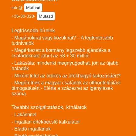
info@
Mutasd
+36-30-328-
Mutasd
Legfrissebb híreink
- Magánokirat vagy közokirat? – A legfontosabb
tudnivalók
- Megérkezett a kormány legszebb ajándéka a
családoknak: jöhet az 58 + 30 millió!
- Lakásáfa: mindenki megnyugodhat, jön az újabb
haladék
- Miként felel az örökös az örökhagyó tartozásáért?
- Megőrülnek a magyar családok az otthonfelújítási
támogatásért - Elérte a százezret az igénylések
száma
További szolgáltatások, kínálatok
- Lakáshitel
- Ingatlan értékbecslő kalkulátor
- Eladó ingatlanok