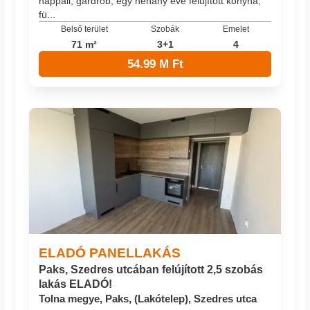
nappali, gardrób, egy néhány éve felújított konyha,
fü...
Belső terület
Szobák
Emelet
71 m²
3+1
4
54.99 M Ft
ELADÓ PANELLAKÁS
Paks, Szedres utcában felújított 2,5 szobás
lakás ELADÓ!
Tolna megye, Paks, (Lakótelep), Szedres utca