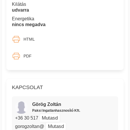
Kilátás
udvarra
Energetika
nincs megadva
HTML
PDF
KAPCSOLAT
Görög Zoltán
Paksi Ingatlanhasznosító Kft.
Mutasd
+36 30 517
Mutasd
gorogzoltan@