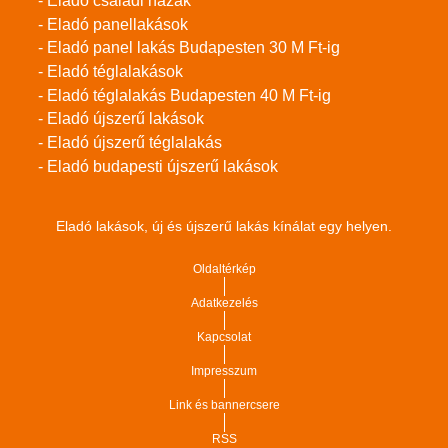
- Eladó családi házak
- Eladó panellakások
- Eladó panel lakás Budapesten 30 M Ft-ig
- Eladó téglalakások
- Eladó téglalakás Budapesten 40 M Ft-ig
- Eladó újszerű lakások
- Eladó újszerű téglalakás
- Eladó budapesti újszerű lakások
Eladó lakások, új és újszerű lakás kínálat egy helyen.
Oldaltérkép
Adatkezelés
Kapcsolat
Impresszum
Link és bannercsere
RSS