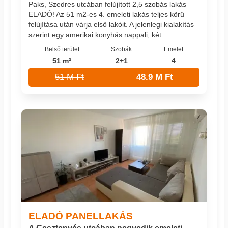
Paks, Szedres utcában felújított 2,5 szobás lakás
ELADÓ! Az 51 m2-es 4. emeleti lakás teljes körű
felújítása után várja első lakóit. A jelenlegi kialakítás
szerint egy amerikai konyhás nappali, két ...
Belső terület
Szobák
Emelet
51 m²
2+1
4
51 M Ft
48.9 M Ft
ELADÓ PANELLAKÁS