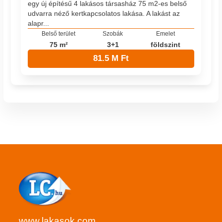
egy új építésű 4 lakásos társasház 75 m2-es belső
udvarra néző kertkapcsolatos lakása. A lakást az
alapr...
Belső terület
Szobák
Emelet
75 m²
3+1
földszint
81.5 M Ft
www.lakasok.com