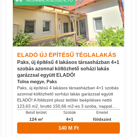
AZONNAL KÖLTÖZHETŐ
ELADÓ ÚJ ÉPÍTÉSŰ TÉGLALAKÁS
Paks, új építésű 4 lakásos társasházban 4+1
szobás azonnal költözhető soházi lakás
garázzsal együtt ELADÓ!
Tolna megye, Paks
Paks, új építésű 4 lakásos társasházban 4+1 szobás
azonnal költözhető sorházi lakás garázzsal együtt
ELADÓ! A földszint plusz tetőtér beépítéses nettó
123,63 m2, bruttó 150,66 m2-es 3 szoba, nappal...
Belső terület
Szobák
Emelet
124 m²
4+1
földszint
140 M Ft