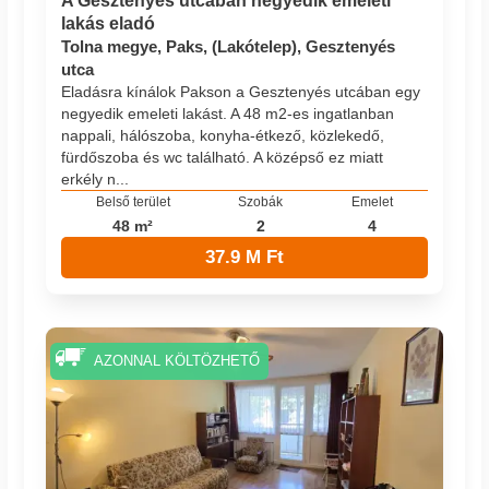
A Gesztenyés utcában negyedik emeleti
lakás eladó
Tolna megye, Paks, (Lakótelep), Gesztenyés
utca
Eladásra kínálok Pakson a Gesztenyés utcában egy
negyedik emeleti lakást. A 48 m2-es ingatlanban
nappali, hálószoba, konyha-étkező, közlekedő,
fürdőszoba és wc található. A középső ez miatt
erkély n...
Belső terület
Szobák
Emelet
48 m²
2
4
37.9 M Ft
AZONNAL KÖLTÖZHETŐ