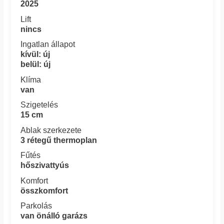
2025
Lift
nincs
Ingatlan állapot
kívül: új
belül: új
Klíma
van
Szigetelés
15 cm
Ablak szerkezete
3 rétegű thermoplan
Fűtés
hőszivattyús
Komfort
összkomfort
Parkolás
van önálló garázs