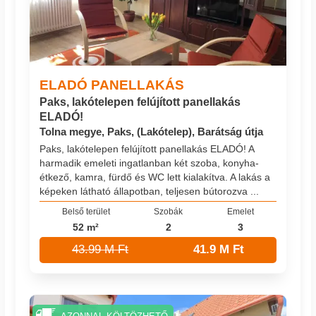
ELADÓ PANELLAKÁS
Paks, lakótelepen felújított panellakás
ELADÓ!
Tolna megye, Paks, (Lakótelep), Barátság útja
Paks, lakótelepen felújított panellakás ELADÓ! A
harmadik emeleti ingatlanban két szoba, konyha-
étkező, kamra, fürdő és WC lett kialakítva. A lakás a
képeken látható állapotban, teljesen bútorozva ...
Belső terület
Szobák
Emelet
52 m²
2
3
43.99 M Ft
41.9 M Ft