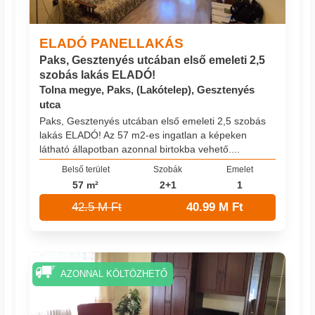
ELADÓ PANELLAKÁS
Paks, Gesztenyés utcában első emeleti 2,5
szobás lakás ELADÓ!
Tolna megye, Paks, (Lakótelep), Gesztenyés
utca
Paks, Gesztenyés utcában első emeleti 2,5 szobás
lakás ELADÓ! Az 57 m2-es ingatlan a képeken
látható állapotban azonnal birtokba vehető....
Belső terület
Szobák
Emelet
57 m²
2+1
1
42.5 M Ft
40.99 M Ft
AZONNAL KÖLTÖZHETŐ