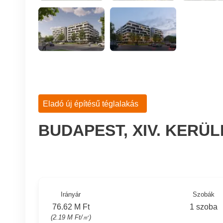
Eladó új építésű téglalakás
BUDAPEST, XIV. KERÜ
Irányár
Szobák
76.62 M Ft
1 szoba
(2.19 M Ft/㎡)