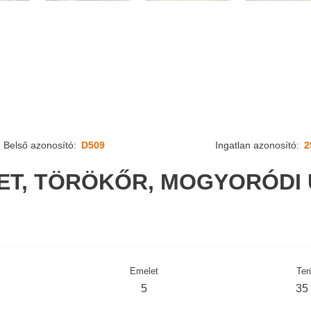
Belső azonosító:
D509
Ingatlan azonosító:
2
LET, TÖRÖKŐR, MOGYORÓDI 
Emelet
Ter
5
35