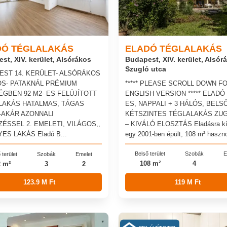
DÓ TÉGLALAKÁS
ELADÓ TÉGLALAKÁS
st, XIV. kerület, Alsórákos
Budapest, XIV. kerület, Alsór
Szugló utca
EST 14. KERÜLET- ALSÓRÁKOS
***** PLEASE SCROLL DOWN F
OS- PATAKNÁL PRÉMIUM
ENGLISH VERSION ***** ELADÓ 
GBEN 92 M2- ES FELÚJÍTOTT
ES, NAPPALI + 3 HÁLÓS, BELS
LAKÁS HATALMAS, TÁGAS
KÉTSZINTES TÉGLALAKÁS ZU
-AKÁR AZONNALI
– KIVÁLÓ ELOSZTÁS Eladásra kí
ÉSSEL 2. EMELETI, VILÁGOS,,
egy 2001-ben épült, 108 m² haszno
ES LAKÁS Eladó B...
Belső terület
Szobák
E
 terület
Szobák
Emelet
108 m²
4
2 m²
3
2
123.9 M Ft
119 M Ft