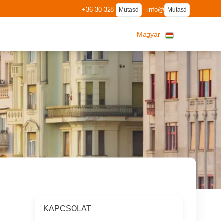
+36-30-328-
info@
Mutasd
Mutasd
Magyar
KAPCSOLAT