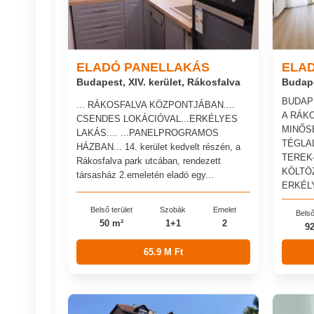
ELADÓ PANELLAKÁS
ELA
Budapest, XIV. kerület, Rákosfalva
Budape
BUDAP
... RÁKOSFALVA KÖZPONTJÁBAN....
A RÁK
CSENDES LOKÁCIÓVAL...ERKÉLYES
MINŐSÉ
LAKÁS.... ...PANELPROGRAMOS
TÉGLA
HÁZBAN... 14. kerület kedvelt részén, a
TEREK
Rákosfalva park utcában, rendezett
KÖLTÖZ
társasház 2.emeletén eladó egy...
ERKÉLY
Belső terület
Szobák
Emelet
Belső
50 m²
1+1
2
9
65.9 M Ft