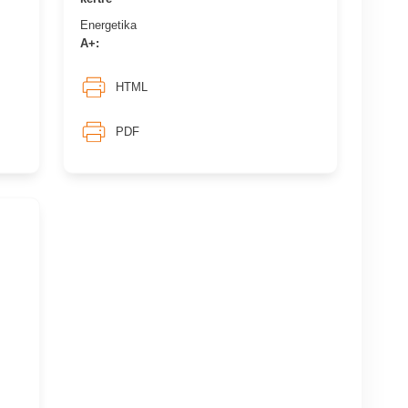
Energetika
A+:
HTML
PDF