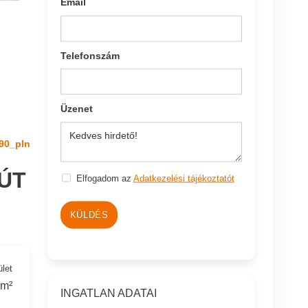
Email
Telefonszám
Üzenet
90_pln
ÚT
Elfogadom az
Adatkezelési tájékoztatót
KÜLDÉS
ület
 m²
INGATLAN ADATAI