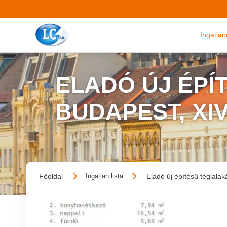
Ingatla
ELADÓ ÚJ ÉPÍ
BUDAPEST, XI
Főoldal
Eladó új építésű téglalak
Ingatlan lista