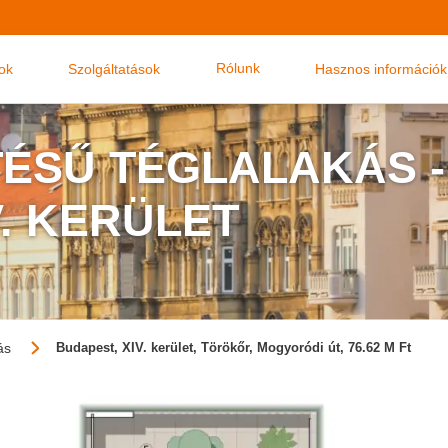
Rólunk
nok
Szolgáltatások
Hasznos információk
TÉSŰ TÉGLALAKÁS -
V. KERÜLET
ás
Budapest, XIV. kerület, Törökőr, Mogyoródi út, 76.62 M Ft