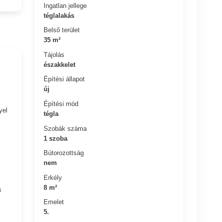
Ingatlan jellege
téglalakás
Belső terület
35 m²
Tájolás
északkelet
Építési állapot
új
Építési mód
yel
tégla
Szobák száma
1 szoba
Bútorozottság
nem
Erkély
8 m²
s
Emelet
5.