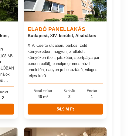
ELADÓ PANELLAKÁS
ákos,
Budapest, XIV. kerület, Alsórákos
XIV. Csertő utcában, parkos, zöld
OR
környezetben, nagyon jól ellátott
108 M²-
környéken (bolt, játszótér, sportpálya pár
Ő
percen belül), panelprogramos ház I.
GLÓBAN
emeletén, nagyon jó besoztású, világos,
nálok
teljes körű ...
s ...
Belső terület
Szobák
Emelet
melet
46 m²
2
1
2
54.9 M Ft