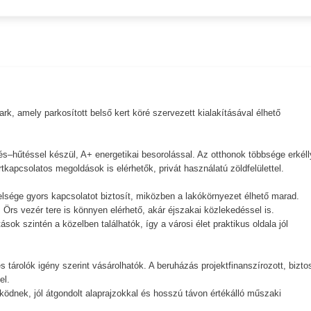
k, amely parkosított belső kert köré szervezett kialakításával élhető
.
és–hűtéssel készül, A+ energetikai besorolással. Az otthonok többsége erkéll
tkapcsolatos megoldások is elérhetők, privát használatú zöldfelülettel.
elsége gyors kapcsolatot biztosít, miközben a lakókörnyezet élhető marad.
 Örs vezér tere is könnyen elérhető, akár éjszakai közlekedéssel is.
ok szintén a közelben találhatók, így a városi élet praktikus oldala jól
 tárolók igény szerint vásárolhatók. A beruházás projektfinanszírozott, bizto
el.
ködnek, jól átgondolt alaprajzokkal és hosszú távon értékálló műszaki