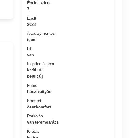
Épület szintje
7.
Épült
2028
Akadálymentes
igen
Lift
van
Ingatlan állapot
kívül: új
belül: új
Fűtés
hőszivattyús
Komfort
összkomfort
Parkolás
van teremgarázs
Kilátás
kertre