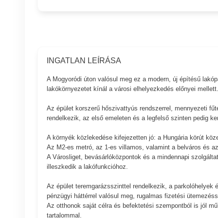
INGATLAN LEÍRÁSA
A Mogyoródi úton valósul meg ez a modern, új építésű lakópar
lakókörnyezetet kínál a városi elhelyezkedés előnyei mellett
Az épület korszerű hőszivattyús rendszerrel, mennyezeti fűt
rendelkezik, az első emeleten és a legfelső szinten pedig ker
A környék közlekedése kifejezetten jó: a Hungária körút köz
Az M2-es metró, az 1-es villamos, valamint a belváros és az
A Városliget, bevásárlóközpontok és a mindennapi szolgáltatás
illeszkedik a lakófunkcióhoz.
Az épület teremgarázsszinttel rendelkezik, a parkolóhelyek és
pénzügyi háttérrel valósul meg, rugalmas fizetési ütemezéss
Az otthonok saját célra és befektetési szempontból is jól mű
tartalommal.