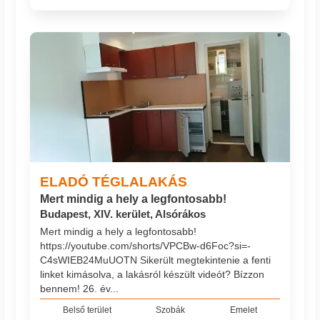
ELADÓ TÉGLALAKÁS
Mert mindig a hely a legfontosabb!
Budapest, XIV. kerület, Alsórákos
Mert mindig a hely a legfontosabb!
https://youtube.com/shorts/VPCBw-d6Foc?si=-
C4sWIEB24MuUOTN Sikerült megtekintenie a fenti
linket kimásolva, a lakásról készült videót? Bízzon
bennem! 26. év...
Belső terület
Szobák
Emelet