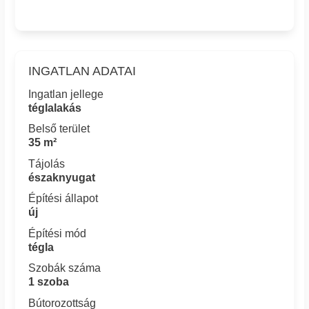
INGATLAN ADATAI
Ingatlan jellege
téglalakás
Belső terület
35 m²
Tájolás
északnyugat
Építési állapot
új
Építési mód
tégla
Szobák száma
1 szoba
Bútorozottság