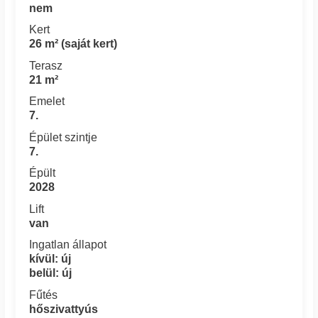
nem
Kert
26 m² (saját kert)
Terasz
21 m²
Emelet
7.
Épület szintje
7.
Épült
2028
Lift
van
Ingatlan állapot
kívül: új
belül: új
Fűtés
hőszivattyús