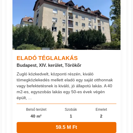
ELADÓ TÉGLALAKÁS
Budapest, XIV. kerület, Törökőr
Zugló közkedvelt, központi részén, kiváló
tömegközlekedés mellett eladó egy saját otthonnak
vagy befektetésnek is kiváló, jó állapotú lakás. A 40
m2-es, egyszobás lakás egy 50-es évek végén
épült, ...
Belső terület
Szobák
Emelet
40 m²
1
2
59.5 M Ft