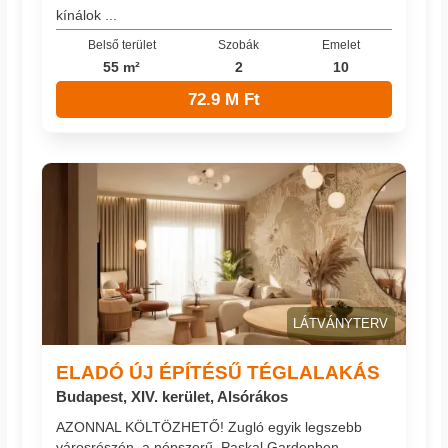
kínálok ...
Belső terület
Szobák
Emelet
55 m²
2
10
72.9 M Ft
LÁTVÁNYTERV
ELADÓ ÚJ ÉPÍTÉSŰ TÉGLALAKÁS
Budapest, XIV. kerület, Alsórákos
AZONNAL KÖLTÖZHETŐ! Zugló egyik legszebb
városrészén, a népszerű, Paskal Gardenben