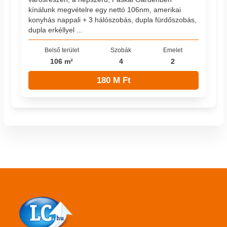
kínálunk megvételre egy nettó 106nm, amerikai
konyhás nappali + 3 hálószobás, dupla fürdőszobás,
dupla erkéllyel ...
Belső terület
Szobák
Emelet
106 m²
4
2
180 M Ft