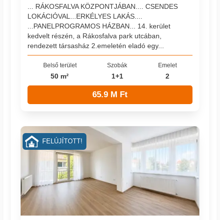
... RÁKOSFALVA KÖZPONTJÁBAN.... CSENDES
LOKÁCIÓVAL...ERKÉLYES LAKÁS....
...PANELPROGRAMOS HÁZBAN... 14. kerület
kedvelt részén, a Rákosfalva park utcában,
rendezett társasház 2.emeletén eladó egy...
Belső terület
Szobák
Emelet
50 m²
1+1
2
65.9 M Ft
FELÚJÍTOTT!