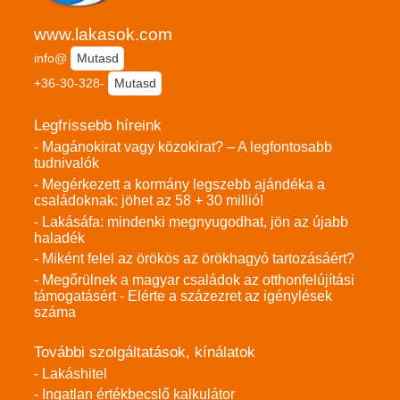
www.lakasok.com
info@
Mutasd
+36-30-328-
Mutasd
Legfrissebb híreink
- Magánokirat vagy közokirat? – A legfontosabb
tudnivalók
- Megérkezett a kormány legszebb ajándéka a
családoknak: jöhet az 58 + 30 millió!
- Lakásáfa: mindenki megnyugodhat, jön az újabb
haladék
- Miként felel az örökös az örökhagyó tartozásáért?
- Megőrülnek a magyar családok az otthonfelújítási
támogatásért - Elérte a százezret az igénylések
száma
További szolgáltatások, kínálatok
- Lakáshitel
- Ingatlan értékbecslő kalkulátor