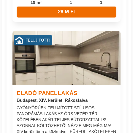
19 m²
1
1
26 M Ft
FELÚJÍTOTT!
ELADÓ PANELLAKÁS
Budapest, XIV. kerület, Rákosfalva
GYÖNYÖRŰEN FELÚJÍTOTT STÍLUSOS,
PANORÁMÁS LAKÁS AZ ÖRS VEZÉR TÉR
KÖZELÉBEN AKÁR TELJES BÚTORZATTAL IS!
AZONNAL KÖLTÖZHETŐ! NÉZZE MEG MÉG MA!
XIV.kerületben a közkedvelt FÜREDI LAKÓTELEPEN