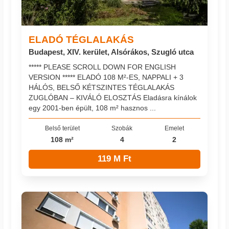
ELADÓ TÉGLALAKÁS
Budapest, XIV. kerület, Alsórákos, Szugló utca
***** PLEASE SCROLL DOWN FOR ENGLISH
VERSION ***** ELADÓ 108 M²-ES, NAPPALI + 3
HÁLÓS, BELSŐ KÉTSZINTES TÉGLALAKÁS
ZUGLÓBAN – KIVÁLÓ ELOSZTÁS Eladásra kínálok
egy 2001-ben épült, 108 m² hasznos ...
Belső terület
Szobák
Emelet
108 m²
4
2
119 M Ft