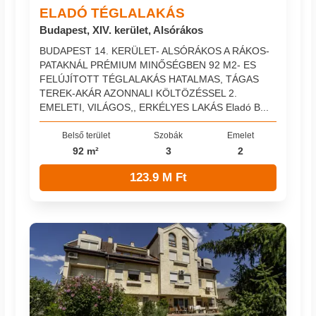
ELADÓ TÉGLALAKÁS
Budapest, XIV. kerület, Alsórákos
BUDAPEST 14. KERÜLET- ALSÓRÁKOS A RÁKOS-
PATAKNÁL PRÉMIUM MINŐSÉGBEN 92 M2- ES
FELÚJÍTOTT TÉGLALAKÁS HATALMAS, TÁGAS
TEREK-AKÁR AZONNALI KÖLTÖZÉSSEL 2.
EMELETI, VILÁGOS,, ERKÉLYES LAKÁS Eladó B...
Belső terület
Szobák
Emelet
92 m²
3
2
123.9 M Ft