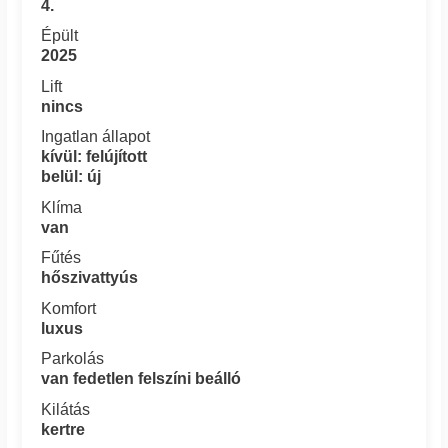
4.
Épült
2025
Lift
nincs
Ingatlan állapot
kívül: felújított
belül: új
Klíma
van
Fűtés
hőszivattyús
Komfort
luxus
Parkolás
van fedetlen felszíni beálló
Kilátás
kertre