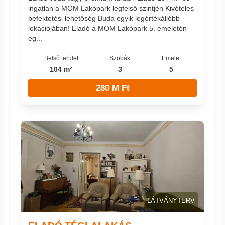
ingatlan a MOM Lakópark legfelső szintjén Kivételes
befektetési lehetőség Buda egyik legértékállóbb
lokációjában! Eladó a MOM Lakópark 5. emeletén
eg...
Belső terület
Szobák
Emelet
104 m²
3
5
280 M Ft
LÁTVÁNYTERV