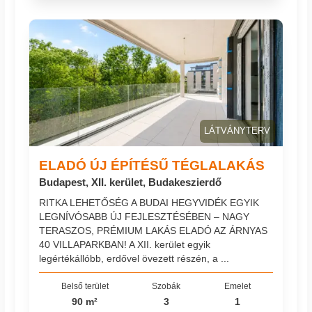
LÁTVÁNYTERV
ELADÓ ÚJ ÉPÍTÉSŰ TÉGLALAKÁS
Budapest, XII. kerület, Budakeszierdő
RITKA LEHETŐSÉG A BUDAI HEGYVIDÉK EGYIK
LEGNÍVÓSABB ÚJ FEJLESZTÉSÉBEN – NAGY
TERASZOS, PRÉMIUM LAKÁS ELADÓ AZ ÁRNYAS
40 VILLAPARKBAN! A XII. kerület egyik
legértékállóbb, erdővel övezett részén, a ...
Belső terület
Szobák
Emelet
90 m²
3
1