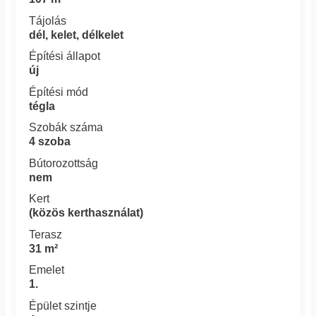
Tájolás
dél, kelet, délkelet
Építési állapot
új
Építési mód
tégla
Szobák száma
4 szoba
Bútorozottság
nem
Kert
(közös kerthasználat)
Terasz
31 m²
Emelet
1.
Épület szintje