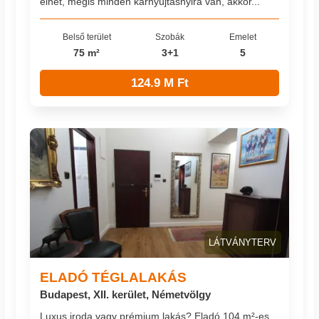
élhet, mégis minden karnyújtásnyira van, akkor...
Belső terület
Szobák
Emelet
75 m²
3+1
5
124.9 M Ft
LÁTVÁNYTERV
ELADÓ TÉGLALAKÁS
Budapest, XII. kerület, Németvölgy
Luxus iroda vagy prémium lakás? Eladó 104 m²-es