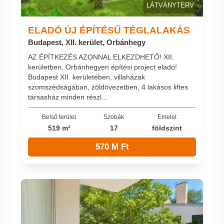
LÁTVÁNYTERV
ELADÓ ÚJ ÉPÍTÉSŰ TÉGLALAKÁS
Budapest, XII. kerület, Orbánhegy
AZ ÉPÍTKEZÉS AZONNAL ELKEZDHETŐ! XII.
kerületben, Orbánhegyen építési project eladó!
Budapest XII. kerületében, villaházak
szomszédságában, zöldövezetben, 4 lakásos liftes
társasház minden részl...
Belső terület
Szobák
Emelet
519 m²
17
földszint
570 M Ft