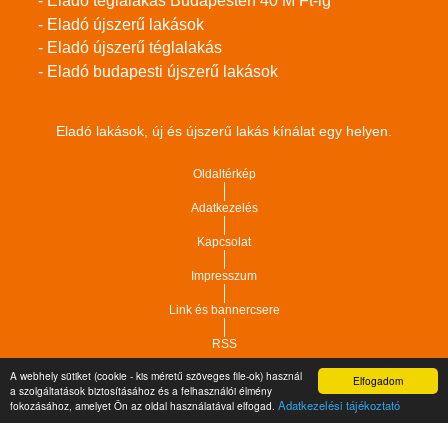
- Eladó téglalakás Budapesten 40 M Ft-ig
- Eladó újszerű lakások
- Eladó újszerű téglalakás
- Eladó budapesti újszerű lakások
Eladó lakások, új és újszerű lakás kínálat egy helyen.
Oldaltérkép
Adatkezelés
Kapcsolat
Impresszum
Link és bannercsere
RSS
A webhely sütiket (cookie - kis méretű szöveges file-ok) használ
Elfogadom
Vár-Köz Kft. - Ingatlan nyilvántartó, ügyviteli és
a szolgáltatások biztosításához és a felhasználói élmény
Copyright © 2021.
Adatkezelési tájékoztató
fokozásához, amelyet Ön az oldal használatával elfogad.
adminisztrációs szoftver