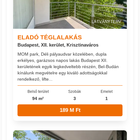
LÁTVÁNYTERV
ELADÓ TÉGLALAKÁS
Budapest, XII. kerület, Krisztinaváros
MOM park, Déli pályaudvar közelében, dupla
erkélyes, garázsos napos lakás Budapest XII.
kerületének egyik legkedveltebb részén, Bel-Budán
kínálunk megvételre egy kiváló adottságokkal
rendelkező, lifte...
Belső terület
Szobák
Emelet
94 m²
3
1
189 M Ft