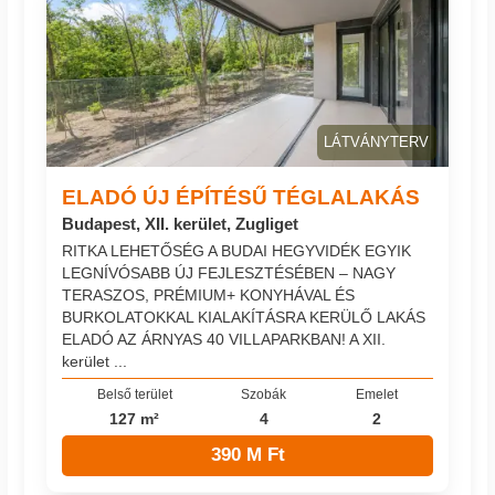
LÁTVÁNYTERV
ELADÓ ÚJ ÉPÍTÉSŰ TÉGLALAKÁS
Budapest, XII. kerület, Zugliget
RITKA LEHETŐSÉG A BUDAI HEGYVIDÉK EGYIK
LEGNÍVÓSABB ÚJ FEJLESZTÉSÉBEN – NAGY
TERASZOS, PRÉMIUM+ KONYHÁVAL ÉS
BURKOLATOKKAL KIALAKÍTÁSRA KERÜLŐ LAKÁS
ELADÓ AZ ÁRNYAS 40 VILLAPARKBAN! A XII.
kerület ...
Belső terület
Szobák
Emelet
127 m²
4
2
390 M Ft