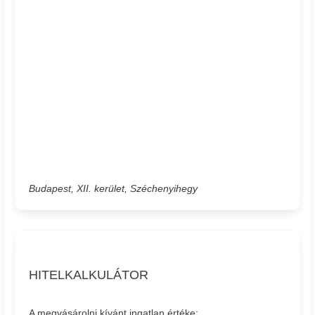
Budapest, XII. kerület, Széchenyihegy
HITELKALKULÁTOR
A megvásárolni kívánt ingatlan értéke: