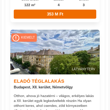
122 m²
4
3
353 M Ft
KIEMELT
LÁTVÁNYTERV
ELADÓ TÉGLALAKÁS
Budapest, XII. kerület, Németvölgy
Otthon, ahova jó hazatérni – világos, erkélyes lakás
a XII. kerület egyik legkedveltebb részén Ha olyan
otthont keres, ahol csendes, zöld környezetben