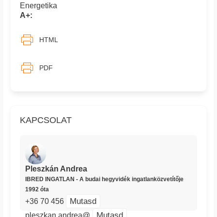
Energetika
A+:
HTML
PDF
KAPCSOLAT
Pleszkán Andrea
IBRED INGATLAN - A budai hegyvidék ingatlanközvetítője
1992 óta
Mutasd
+36 70 456
Mutasd
pleszkan.andrea@