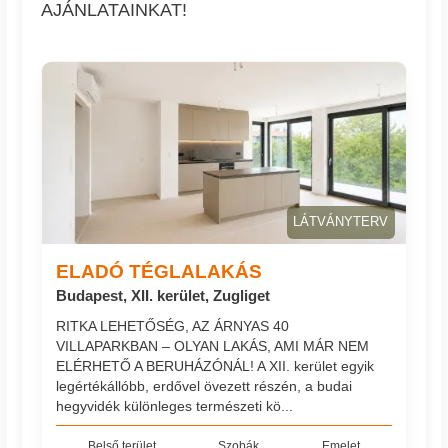
AJÁNLATAINKAT!
LÁTVÁNYTERV
ELADÓ TÉGLALAKÁS
Budapest, XII. kerület, Zugliget
RITKA LEHETŐSÉG, AZ ÁRNYAS 40
VILLAPARKBAN – OLYAN LAKÁS, AMI MÁR NEM
ELÉRHETŐ A BERUHÁZÓNÁL! A XII. kerület egyik
legértékállóbb, erdővel övezett részén, a budai
hegyvidék különleges természeti kö...
Belső terület
Szobák
Emelet