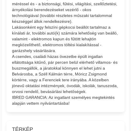
méréssel és - a biztonsági, fűtési, világítási, szellőztetési,
árnyékolási berendezéseket vezérlő - okos
technológiával (további részletes műszaki tartalommal
készséggel állok rendelkezésre).
Lakásonként egy felszíni gépkocsi beállót tartalmaz a
kínálati ár, további autó(k) számára lehetőség van beálló,
valamint - elektromos kapun és fűtött lehajtón
megközelíthető, elektromos töltési kialakítással -
garázshely vásárlására.
A csendes, családi házas övezetbe épült ingatlan
ellátottsága kitűnő, pár percen belül elérhető villamos- és
buszmegállók, a járatokkal könnyen el lehet jutni a
Belvárosba, a Széll Kálmán térre, Móricz Zsigmond
körtérre, vagy a Ferenciek tere irányába. A közelben
jónevű oktatási intézmények, óvodák, iskolák, tanuszoda,
orvosi rendelő, bevásárlási lehetőségek.
IBRED GARANCIA: Az ingatlant személyes megtekintés
alapján vettem nyilvántartásba!
TÉRKÉP