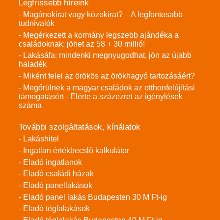
Legfrissebb híreink
- Magánokirat vagy közokirat? – A legfontosabb
tudnivalók
- Megérkezett a kormány legszebb ajándéka a
családoknak: jöhet az 58 + 30 millió!
- Lakásáfa: mindenki megnyugodhat, jön az újabb
haladék
- Miként felel az örökös az örökhagyó tartozásáért?
- Megőrülnek a magyar családok az otthonfelújítási
támogatásért - Elérte a százezret az igénylések
száma
További szolgáltatások, kínálatok
- Lakáshitel
- Ingatlan értékbecslő kalkulátor
- Eladó ingatlanok
- Eladó családi házak
- Eladó panellakások
- Eladó panel lakás Budapesten 30 M Ft-ig
- Eladó téglalakások