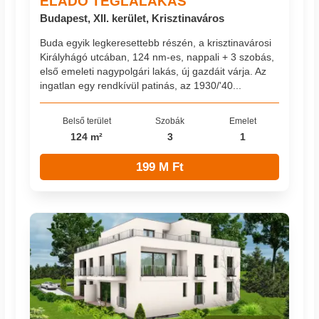
ELADÓ TÉGLALAKÁS
Budapest, XII. kerület, Krisztinaváros
Buda egyik legkeresettebb részén, a krisztinavárosi
Királyhágó utcában, 124 nm-es, nappali + 3 szobás,
első emeleti nagypolgári lakás, új gazdáit várja. Az
ingatlan egy rendkívül patinás, az 1930/'40...
Belső terület
Szobák
Emelet
124 m²
3
1
199 M Ft