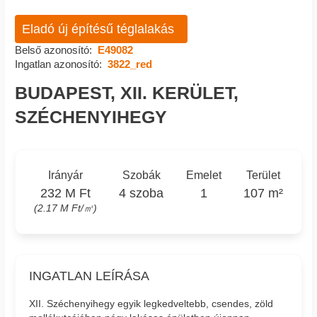
Eladó új építésű téglalakás
Belső azonosító:
E49082
Ingatlan azonosító:
3822_red
BUDAPEST, XII. KERÜLET,
SZÉCHENYIHEGY
Irányár
Szobák
Emelet
Terület
232 M Ft
4 szoba
1
107 m²
(2.17 M Ft/㎡)
INGATLAN LEÍRÁSA
XII. Széchenyihegy egyik legkedveltebb, csendes, zöld