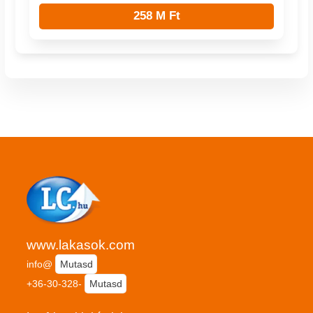
258 M Ft
www.lakasok.com
info@
Mutasd
+36-30-328-
Mutasd