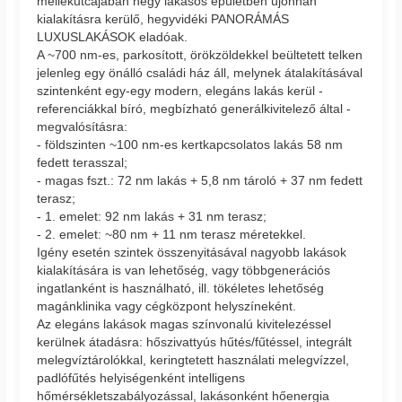
mellékutcájában négy lakásos épületben újonnan
kialakításra kerülő, hegyvidéki PANORÁMÁS
LUXUSLAKÁSOK eladóak.
A ~700 nm-es, parkosított, örökzöldekkel beültetett telken
jelenleg egy önálló családi ház áll, melynek átalakításával
szintenként egy-egy modern, elegáns lakás kerül -
referenciákkal bíró, megbízható generálkivitelező által -
megvalósításra:
- földszinten ~100 nm-es kertkapcsolatos lakás 58 nm
fedett terasszal;
- magas fszt.: 72 nm lakás + 5,8 nm tároló + 37 nm fedett
terasz;
- 1. emelet: 92 nm lakás + 31 nm terasz;
- 2. emelet: ~80 nm + 11 nm terasz méretekkel.
Igény esetén szintek összenyitásával nagyobb lakások
kialakítására is van lehetőség, vagy többgenerációs
ingatlanként is használható, ill. tökéletes lehetőség
magánklinika vagy cégközpont helyszíneként.
Az elegáns lakások magas színvonalú kivitelezéssel
kerülnek átadásra: hőszivattyús hűtés/fűtéssel, integrált
melegvíztárolókkal, keringtetett használati melegvízzel,
padlófűtés helyiségenként intelligens
hőmérsékletszabályozással, lakásonként hőenergia