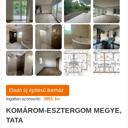
Eladó új építésű ikerház
Ingatlan azonosító:
3993_ko
KOMÁROM-ESZTERGOM MEGYE,
TATA