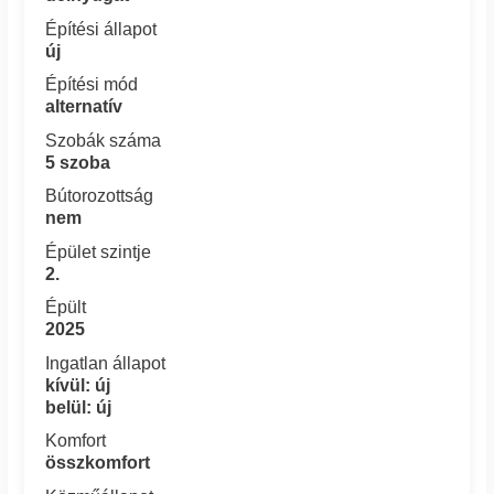
Építési állapot
új
Építési mód
alternatív
Szobák száma
5 szoba
Bútorozottság
nem
Épület szintje
2.
Épült
2025
Ingatlan állapot
kívül: új
belül: új
Komfort
összkomfort