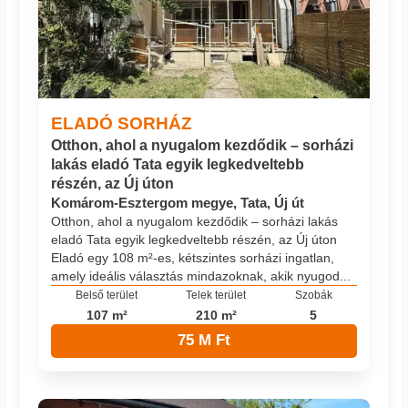
ELADÓ SORHÁZ
Otthon, ahol a nyugalom kezdődik – sorházi
lakás eladó Tata egyik legkedveltebb
részén, az Új úton
Komárom-Esztergom megye, Tata, Új út
Otthon, ahol a nyugalom kezdődik – sorházi lakás
eladó Tata egyik legkedveltebb részén, az Új úton
Eladó egy 108 m²-es, kétszintes sorházi ingatlan,
amely ideális választás mindazoknak, akik nyugod...
Belső terület
Telek terület
Szobák
107 m²
210 m²
5
75 M Ft