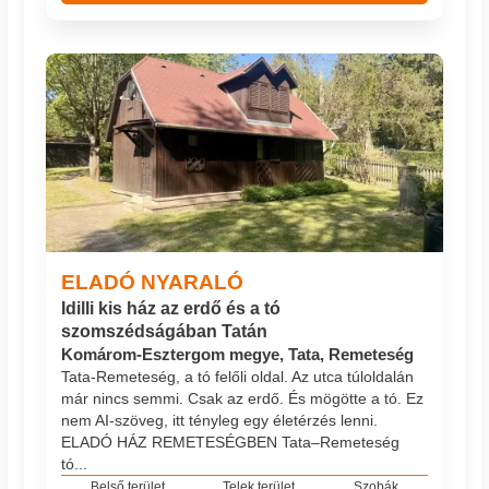
ELADÓ NYARALÓ
Idilli kis ház az erdő és a tó
szomszédságában Tatán
Komárom-Esztergom megye, Tata, Remeteség
Tata-Remeteség, a tó felőli oldal. Az utca túloldalán
már nincs semmi. Csak az erdő. És mögötte a tó. Ez
nem AI-szöveg, itt tényleg egy életérzés lenni.
ELADÓ HÁZ REMETESÉGBEN Tata–Remeteség
tó...
Belső terület
Telek terület
Szobák