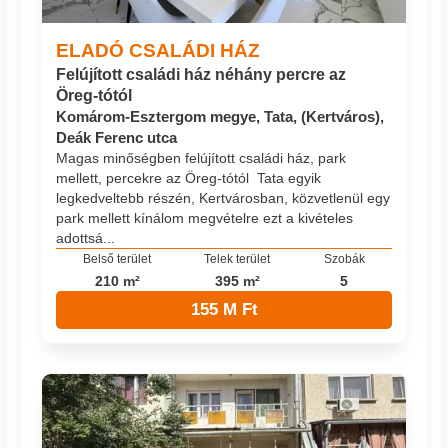
ELADÓ CSALÁDI HÁZ
Felújított családi ház néhány percre az
Öreg-tótól
Komárom-Esztergom megye, Tata, (Kertváros),
Deák Ferenc utca
Magas minőségben felújított családi ház, park
mellett, percekre az Öreg-tótól Tata egyik
legkedveltebb részén, Kertvárosban, közvetlenül egy
park mellett kínálom megvételre ezt a kivételes
adottsá...
Belső terület
Telek terület
Szobák
210 m²
395 m²
5
155 M Ft