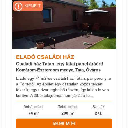
KIEMELT
ELADÓ CSALÁDI HÁZ
Családi ház Tatán, egy tatai panel áráért!
Komárom-Esztergom megye, Tata, Óváros
Eladó egy 74 m2-es családi ház Tatán, pár percnyire
a Fő tértől. Az épület egy osztatlan közös telken
fekszik, egy udvar legbelső részén, így külön le van
kerítve. A többi tulajdonos nem jár át a te...
Belső terület
Telek terület
Szobák
74 m²
200 m²
2+1
59.99 M Ft