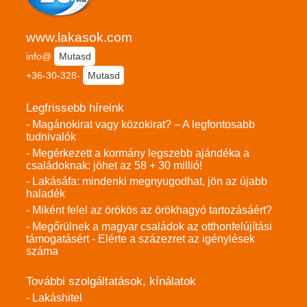
www.lakasok.com
info@
Mutasd
+36-30-328-
Mutasd
Legfrissebb híreink
- Magánokirat vagy közokirat? – A legfontosabb
tudnivalók
- Megérkezett a kormány legszebb ajándéka a
családoknak: jöhet az 58 + 30 millió!
- Lakásáfa: mindenki megnyugodhat, jön az újabb
haladék
- Miként felel az örökös az örökhagyó tartozásáért?
- Megőrülnek a magyar családok az otthonfelújítási
támogatásért - Elérte a százezret az igénylések
száma
További szolgáltatások, kínálatok
- Lakáshitel