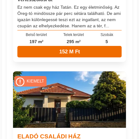
Ez nem csak egy ház Tatán. Ez egy életminőség. Az
Öreg-tó mindössze pár perc sétára található. De ami
igazán különlegessé teszi ezt az ingatlant, az nem
csupán az elhelyezkedése. Hanem az a tér, f...
Belső terület
Telek terület
Szobák
197 m²
295 m²
5
152 M Ft
KIEMELT
ELADÓ CSALÁDI HÁZ