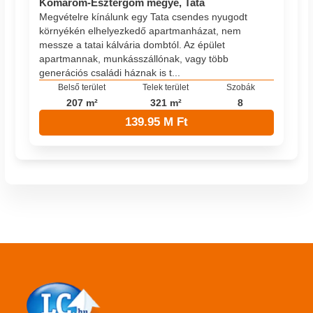
Komárom-Esztergom megye, Tata
Megvételre kínálunk egy Tata csendes nyugodt
környékén elhelyezkedő apartmanházat, nem
messze a tatai kálvária dombtól. Az épület
apartmannak, munkásszállónak, vagy több
generációs családi háznak is t...
Belső terület
Telek terület
Szobák
207 m²
321 m²
8
139.95 M Ft