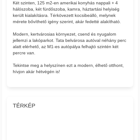
Két szinten, 125 m2-en amerikai konyhás nappali + 4
hálószoba, két fürdőszoba, kamra, háztartási helyiség
került kialakításra. Térkövezett kocsibeálló, melynek
mérete bővíthető igény szerint, akár fedetté alakítható.
Modern, kertvárosias környezet, csend és nyugalom
jellemzi a lakóparkot. Tata belvárosa autóval néhány perc
alatt elérhető, az M1-es autópálya felhajtó szintén két
percre van.
Tekintse meg a helyszínen ezt a modern, élhető otthont,
hívjon akár hétvégén is!
TÉRKÉP