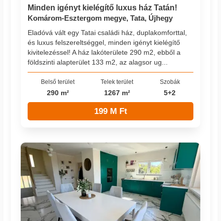
Minden igényt kielégítő luxus ház Tatán!
Komárom-Esztergom megye, Tata, Újhegy
Eladóvá vált egy Tatai családi ház, duplakomforttal,
és luxus felszereltséggel, minden igényt kielégítő
kivitelezéssel! A ház lakóterülete 290 m2, ebből a
földszinti alapterület 133 m2, az alagsor ug...
Belső terület
Telek terület
Szobák
290 m²
1267 m²
5+2
199 M Ft