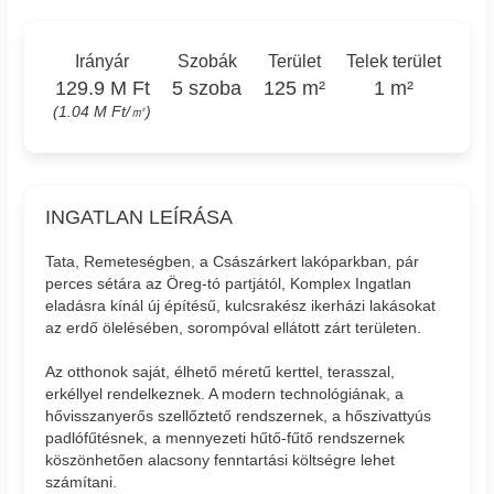
Irányár
Szobák
Terület
Telek terület
129.9 M Ft
5 szoba
125 m²
1 m²
(1.04 M Ft/㎡)
INGATLAN LEÍRÁSA
Tata, Remeteségben, a Császárkert lakóparkban, pár
perces sétára az Öreg-tó partjától, Komplex Ingatlan
eladásra kínál új építésű, kulcsrakész ikerházi lakásokat
az erdő ölelésében, sorompóval ellátott zárt területen.
Az otthonok saját, élhető méretű kerttel, terasszal,
erkéllyel rendelkeznek. A modern technológiának, a
hővisszanyerős szellőztető rendszernek, a hőszivattyús
padlófűtésnek, a mennyezeti hűtő-fűtő rendszernek
köszönhetően alacsony fenntartási költségre lehet
számítani.