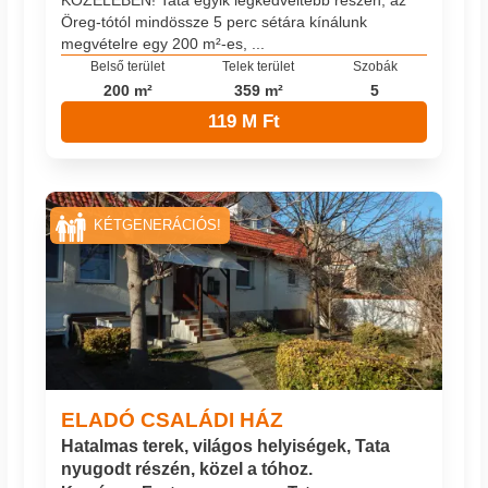
KÖZELÉBEN! Tata egyik legkedveltebb részén, az
Öreg-tótól mindössze 5 perc sétára kínálunk
megvételre egy 200 m²-es, ...
Belső terület
Telek terület
Szobák
200 m²
359 m²
5
119 M Ft
KÉTGENERÁCIÓS!
ELADÓ CSALÁDI HÁZ
Hatalmas terek, világos helyiségek, Tata
nyugodt részén, közel a tóhoz.