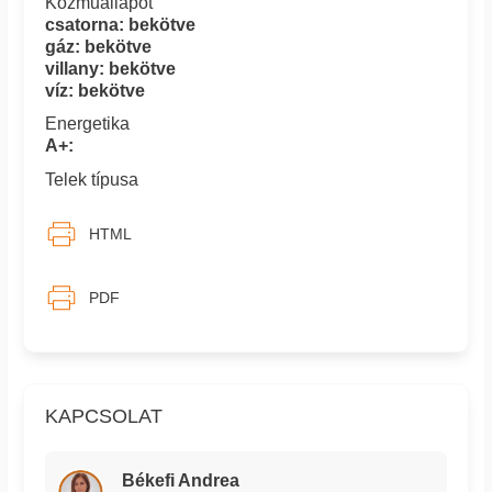
Közműállapot
csatorna: bekötve
gáz: bekötve
villany: bekötve
víz: bekötve
Energetika
A+:
Telek típusa
HTML
PDF
KAPCSOLAT
Békefi Andrea