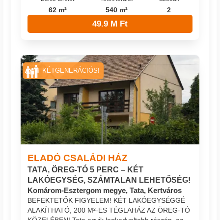
62 m²
540 m²
2
49.9 M Ft
KÉTGENERÁCIÓS!
ELADÓ CSALÁDI HÁZ
TATA, ÖREG-TÓ 5 PERC – KÉT
LAKÓEGYSÉG, SZÁMTALAN LEHETŐSÉG!
Komárom-Esztergom megye, Tata, Kertváros
BEFEKTETŐK FIGYELEM! KÉT LAKÓEGYSÉGGÉ
ALAKÍTHATÓ, 200 M²-ES TÉGLAHÁZ AZ ÖREG-TÓ