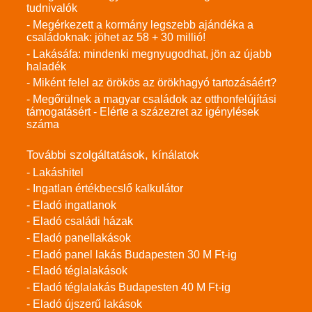
tudnivalók
- Megérkezett a kormány legszebb ajándéka a
családoknak: jöhet az 58 + 30 millió!
- Lakásáfa: mindenki megnyugodhat, jön az újabb
haladék
- Miként felel az örökös az örökhagyó tartozásáért?
- Megőrülnek a magyar családok az otthonfelújítási
támogatásért - Elérte a százezret az igénylések
száma
További szolgáltatások, kínálatok
- Lakáshitel
- Ingatlan értékbecslő kalkulátor
- Eladó ingatlanok
- Eladó családi házak
- Eladó panellakások
- Eladó panel lakás Budapesten 30 M Ft-ig
- Eladó téglalakások
- Eladó téglalakás Budapesten 40 M Ft-ig
- Eladó újszerű lakások