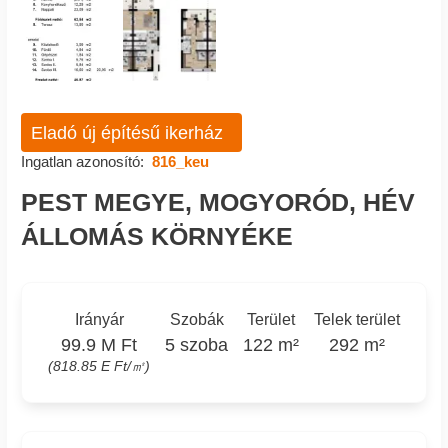
Eladó új építésű ikerház
Ingatlan azonosító:
816_keu
PEST MEGYE, MOGYORÓD, HÉV
ÁLLOMÁS KÖRNYÉKE
Irányár
Szobák
Terület
Telek terület
99.9 M Ft
5 szoba
122 m²
292 m²
(818.85 E Ft/㎡)