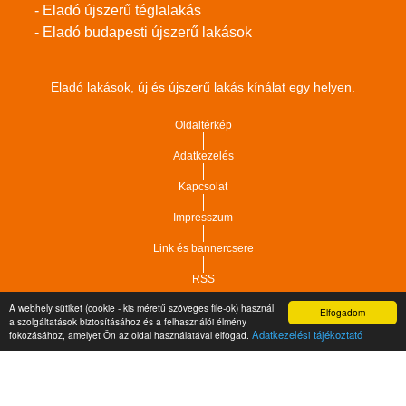
- Eladó újszerű téglalakás
- Eladó budapesti újszerű lakások
Eladó lakások, új és újszerű lakás kínálat egy helyen.
Oldaltérkép
Adatkezelés
Kapcsolat
Impresszum
Link és bannercsere
RSS
A webhely sütiket (cookie - kis méretű szöveges file-ok) használ
Elfogadom
a szolgáltatások biztosításához és a felhasználói élmény
Vár-Köz Kft. - Ingatlan nyilvántartó, ügyviteli és
Copyright © 2021.
Adatkezelési tájékoztató
fokozásához, amelyet Ön az oldal használatával elfogad.
adminisztrációs szoftver