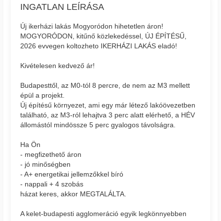
INGATLAN LEÍRÁSA
Új ikerházi lakás Mogyoródon hihetetlen áron!
MOGYORÓDON, kitűnő közlekedéssel, ÚJ ÉPÍTÉSŰ,
2026 evvegen koltozheto IKERHÁZI LAKÁS eladó!
Kivételesen kedvező ár!
Budapesttől, az M0-tól 8 percre, de nem az M3 mellett
épül a projekt.
Új építésű környezet, ami egy már létező lakóövezetben
található, az M3-ról lehajtva 3 perc alatt elérhető, a HÉV
állomástól mindössze 5 perc gyalogos távolságra.
Ha Ön
- megfizethető áron
- jó minőségben
- A+ energetikai jellemzőkkel bíró
- nappali + 4 szobás
házat keres, akkor MEGTALÁLTA.
A kelet-budapesti agglomeráció egyik legkönnyebben