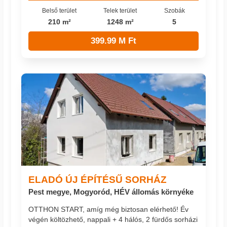
Belső terület
Telek terület
Szobák
210 m²
1248 m²
5
399.99 M Ft
ELADÓ ÚJ ÉPÍTÉSŰ SORHÁZ
Pest megye, Mogyoród, HÉV állomás környéke
OTTHON START, amíg még biztosan elérhető! Év
végén költözhető, nappali + 4 hálós, 2 fürdős sorházi