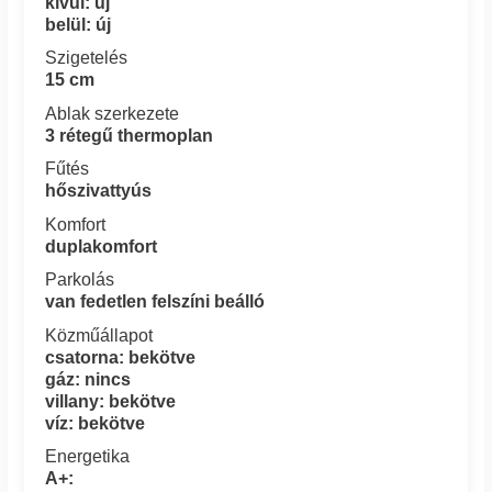
kívül: új
belül: új
Szigetelés
15 cm
Ablak szerkezete
3 rétegű thermoplan
Fűtés
hőszivattyús
Komfort
duplakomfort
Parkolás
van fedetlen felszíni beálló
Közműállapot
csatorna: bekötve
gáz: nincs
villany: bekötve
víz: bekötve
Energetika
A+: