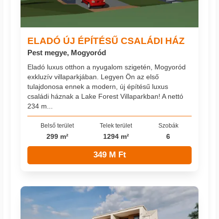
ELADÓ ÚJ ÉPÍTÉSŰ CSALÁDI HÁZ
Pest megye, Mogyoród
Eladó luxus otthon a nyugalom szigetén, Mogyoród
exkluzív villaparkjában. Legyen Ön az első
tulajdonosa ennek a modern, új építésű luxus
családi háznak a Lake Forest Villaparkban! A nettó
234 m...
Belső terület
Telek terület
Szobák
299 m²
1294 m²
6
349 M Ft