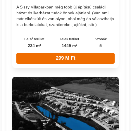
A Sissy Villaparkban még több új építésű családi
házat és ikerházat tudok önnek ajánlani. (Van ami
már elkészült és van olyan, ahol még ön választhatja
ki a burkolatokat, szanitereket, ajtókat, stb.)...
Belső terület
Telek terület
Szobák
234 m²
1449 m²
5
299 M Ft