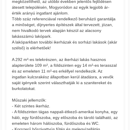
megközelíthető, az utóbbi években jelentős fejlődésen
átesett településén, Mogyoródon az egyik legjobb ár-
érték arányú ingatlant ajánlom.
Több száz referenciával rendelkező beruházó garantálja
a minőséget, díjnyertes építészek által tervezett, józan,
nem hivalkodó tervek alapján készül az alacsony
lakásszámú lakópark.
A lakóparkban további ikerházak és sorházi lakások (akár
szélső) is elérhetőek!
A 292 m²-es telekrészen, az ikerházi lakás hasznos
alapterülete 109 m², a földszinten egy 14 m²-es terasszal
és az emeleten 11 m²-es erkéllyel rendelkezik. Az
ingatlan kulcsrakész állapotban kerül átadásra, a vevők
saját igényeik szerint választhatják ki a szanitereket és
burkolatokat.
Műszaki jellemzők:
- Két szintes ikerház.
- A földszinten tágas nappali-étkező-amerikai konyha, egy
háló, egy fürdőszoba, egy előszoba és tároló található, az
emeleten három hálószoba, fürdőszoba és WC.
- Korszerű hőszivattyús fűtés és melegvízellátás