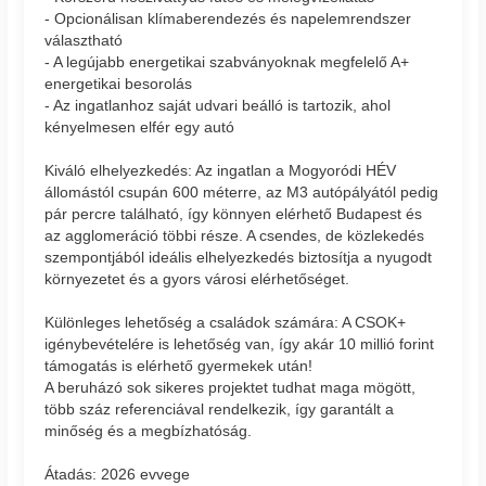
- Opcionálisan klímaberendezés és napelemrendszer
választható
- A legújabb energetikai szabványoknak megfelelő A+
energetikai besorolás
- Az ingatlanhoz saját udvari beálló is tartozik, ahol
kényelmesen elfér egy autó
Kiváló elhelyezkedés: Az ingatlan a Mogyoródi HÉV
állomástól csupán 600 méterre, az M3 autópályától pedig
pár percre található, így könnyen elérhető Budapest és
az agglomeráció többi része. A csendes, de közlekedés
szempontjából ideális elhelyezkedés biztosítja a nyugodt
környezetet és a gyors városi elérhetőséget.
Különleges lehetőség a családok számára: A CSOK+
igénybevételére is lehetőség van, így akár 10 millió forint
támogatás is elérhető gyermekek után!
A beruházó sok sikeres projektet tudhat maga mögött,
több száz referenciával rendelkezik, így garantált a
minőség és a megbízhatóság.
Átadás: 2026 evvege