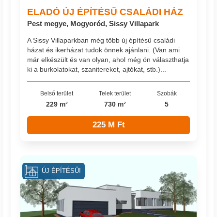
ELADÓ ÚJ ÉPÍTÉSŰ CSALÁDI HÁZ
Pest megye, Mogyoród, Sissy Villapark
A Sissy Villaparkban még több új építésű családi
házat és ikerházat tudok önnek ajánlani. (Van ami
már elkészült és van olyan, ahol még ön választhatja
ki a burkolatokat, szanitereket, ajtókat, stb.)...
Belső terület
Telek terület
Szobák
229 m²
730 m²
5
225 M Ft
ÚJ ÉPÍTÉSŰ!