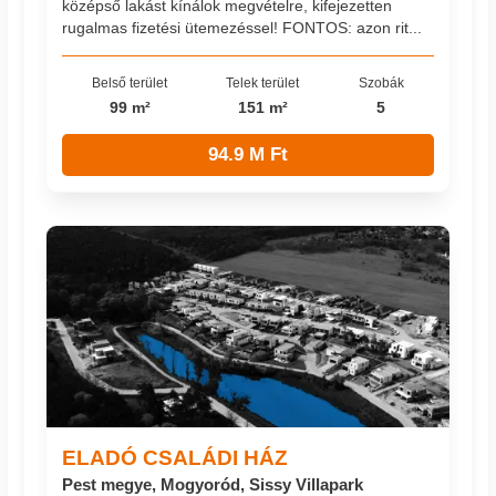
középső lakást kínálok megvételre, kifejezetten
rugalmas fizetési ütemezéssel! FONTOS: azon rit...
Belső terület
Telek terület
Szobák
99 m²
151 m²
5
94.9 M Ft
ELADÓ CSALÁDI HÁZ
Pest megye, Mogyoród, Sissy Villapark