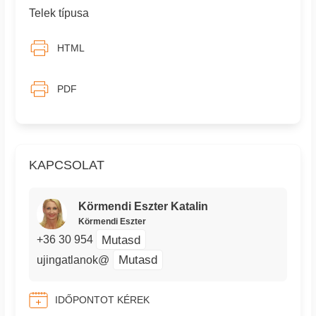
Telek típusa
HTML
PDF
KAPCSOLAT
Körmendi Eszter Katalin
Körmendi Eszter
Mutasd
+36 30 954
Mutasd
ujingatlanok@
IDŐPONTOT KÉREK