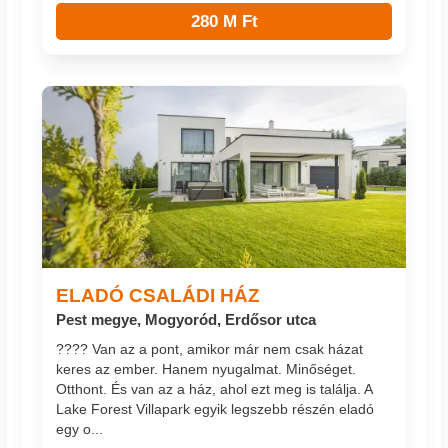
280 M Ft
ELADÓ CSALÁDI HÁZ
Pest megye, Mogyoród, Erdősor utca
???? Van az a pont, amikor már nem csak házat
keres az ember. Hanem nyugalmat. Minőséget.
Otthont. És van az a ház, ahol ezt meg is találja. A
Lake Forest Villapark egyik legszebb részén eladó
egy o...