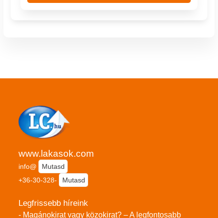
www.lakasok.com
info@
Mutasd
+36-30-328-
Mutasd
Legfrissebb híreink
- Magánokirat vagy közokirat? – A legfontosabb