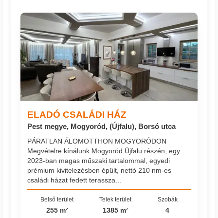
ELADÓ CSALÁDI HÁZ
Pest megye, Mogyoród, (Újfalu), Borsó utca
PÁRATLAN ÁLOMOTTHON MOGYORÓDON
Megvételre kínálunk Mogyoród Újfalu részén, egy
2023-ban magas műszaki tartalommal, egyedi
prémium kivitelezésben épült, nettó 210 nm-es
családi házat fedett terassza...
Belső terület
Telek terület
Szobák
255 m²
1385 m²
4