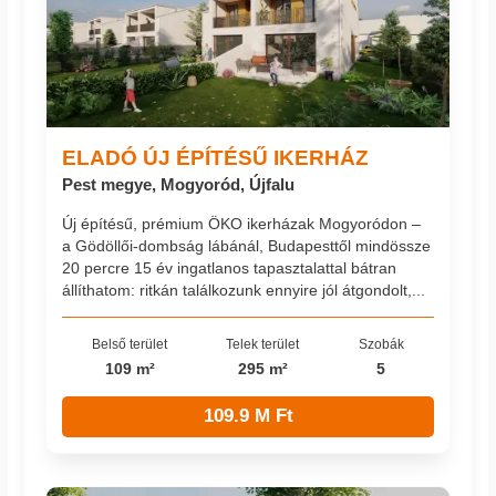
ELADÓ ÚJ ÉPÍTÉSŰ IKERHÁZ
Pest megye, Mogyoród, Újfalu
Új építésű, prémium ÖKO ikerházak Mogyoródon –
a Gödöllői-dombság lábánál, Budapesttől mindössze
20 percre 15 év ingatlanos tapasztalattal bátran
állíthatom: ritkán találkozunk ennyire jól átgondolt,...
Belső terület
Telek terület
Szobák
109 m²
295 m²
5
109.9 M Ft