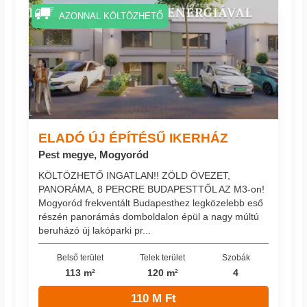
AZONNAL KÖLTÖZHETŐ
ELADÓ ÚJ ÉPÍTÉSŰ IKERHÁZ
Pest megye, Mogyoród
KÖLTÖZHETŐ INGATLAN!! ZÖLD ÖVEZET,
PANORÁMA, 8 PERCRE BUDAPESTTŐL AZ M3-on!
Mogyoród frekventált Budapesthez legközelebb eső
részén panorámás domboldalon épül a nagy múltú
beruházó új lakóparki pr...
Belső terület
Telek terület
Szobák
113 m²
120 m²
4
110 M Ft