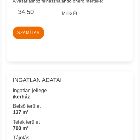
A vásárláshoz felhasználandó önerő mértéke:
Millió Ft
SZÁMÍTÁS
INGATLAN ADATAI
Ingatlan jellege
ikerház
Belső terület
137 m²
Telek terület
700 m²
Tájolás