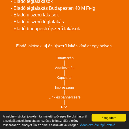
- Eladó téglalakások
- Eladó téglalakás Budapesten 40 M Ft-ig
- Eladó újszerű lakások
- Eladó újszerű téglalakás
- Eladó budapesti újszerű lakások
Eladó lakások, új és újszerű lakás kínálat egy helyen.
Oldaltérkép
Adatkezelés
Kapcsolat
Impresszum
Link és bannercsere
RSS
A webhely sütiket (cookie - kis méretű szöveges file-ok) használ
Elfogadom
Vár-Köz Kft. - Ingatlan nyilvántartó, ügyviteli és
a szolgáltatások biztosításához és a felhasználói élmény
Copyright © 2021.
Adatkezelési tájékoztató
fokozásához, amelyet Ön az oldal használatával elfogad.
adminisztrációs szoftver