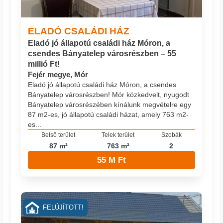
ELADÓ CSALÁDI HÁZ
Eladó jó állapotú családi ház Móron, a
csendes Bányatelep városrészben – 55
millió Ft!
Fejér megye, Mór
Eladó jó állapotú családi ház Móron, a csendes
Bányatelep városrészben! Mór közkedvelt, nyugodt
Bányatelep városrészében kínálunk megvételre egy
87 m2-es, jó állapotú családi házat, amely 763 m2-
es...
Belső terület
Telek terület
Szobák
87 m²
763 m²
2
55 M Ft
FELÚJÍTOTT!