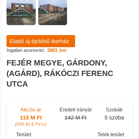
Eladó új építésű ikerház
Ingatlan azonosító:
2683_boi
FEJÉR MEGYE, GÁRDONY,
(AGÁRD), RÁKÓCZI FERENC
UTCA
Akciós ár
Eredeti irányár
Szobák
115 M Ft
142 M Ft
5 szoba
(839.42 E Ft/㎡)
Terület
Telek terület