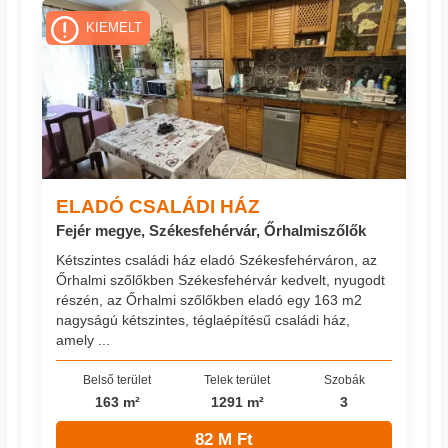
KIEMELT
ELADÓ CSALÁDI HÁZ
Fejér megye, Székesfehérvár, Őrhalmiszőlők
Kétszintes családi ház eladó Székesfehérváron, az
Őrhalmi szőlőkben Székesfehérvár kedvelt, nyugodt
részén, az Őrhalmi szőlőkben eladó egy 163 m2
nagyságú kétszintes, téglaépítésű családi ház,
amely ...
Belső terület
Telek terület
Szobák
163 m²
1291 m²
3
82 M Ft