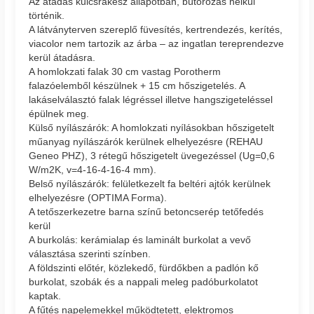
Az átadás kulcsrakész állapotban, bútorozás nélkül
történik.
A látványterven szereplő füvesítés, kertrendezés, kerítés,
viacolor nem tartozik az árba – az ingatlan tereprendezve
kerül átadásra.
A homlokzati falak 30 cm vastag Porotherm
falazóelemből készülnek + 15 cm hőszigetelés. A
lakáselválasztó falak légréssel illetve hangszigeteléssel
épülnek meg.
Külső nyílászárók: A homlokzati nyílásokban hőszigetelt
műanyag nyílászárók kerülnek elhelyezésre (REHAU
Geneo PHZ), 3 rétegű hőszigetelt üvegezéssel (Ug=0,6
W/m2K, v=4-16-4-16-4 mm).
Belső nyílászárók: felületkezelt fa beltéri ajtók kerülnek
elhelyezésre (OPTIMA Forma).
A tetőszerkezetre barna színű betoncserép tetőfedés
kerül
A burkolás: kerámialap és laminált burkolat a vevő
választása szerinti színben.
A földszinti előtér, közlekedő, fürdőkben a padlón kő
burkolat, szobák és a nappali meleg padóburkolatot
kaptak.
A fűtés napelemekkel működtetett, elektromos