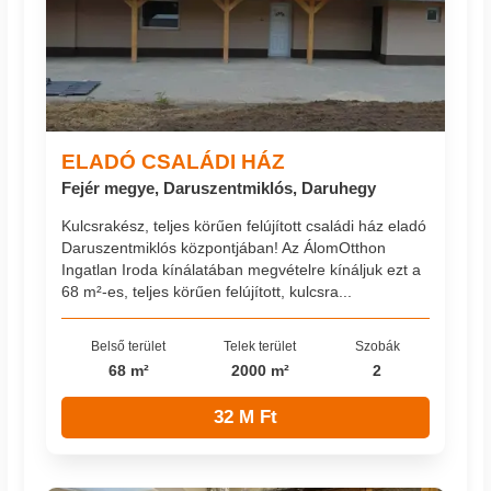
ELADÓ CSALÁDI HÁZ
Fejér megye, Daruszentmiklós, Daruhegy
Kulcsrakész, teljes körűen felújított családi ház eladó
Daruszentmiklós központjában! Az ÁlomOtthon
Ingatlan Iroda kínálatában megvételre kínáljuk ezt a
68 m²-es, teljes körűen felújított, kulcsra...
Belső terület
Telek terület
Szobák
68 m²
2000 m²
2
32 M Ft