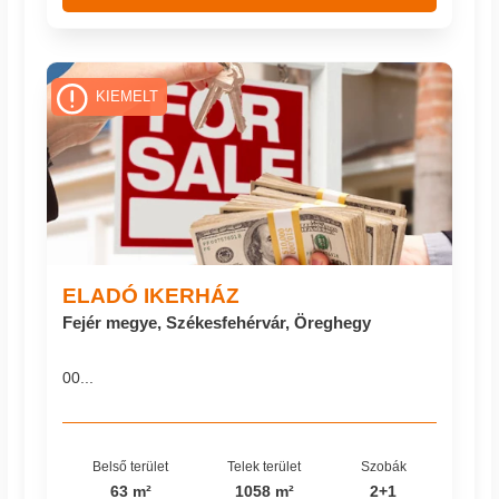
KIEMELT
ELADÓ IKERHÁZ
Fejér megye, Székesfehérvár, Öreghegy
00...
Belső terület
Telek terület
Szobák
63 m²
1058 m²
2+1