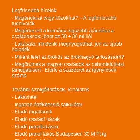
Legfrissebb híreink
- Magánokirat vagy közokirat? – A legfontosabb
tudnivalók
- Megérkezett a kormány legszebb ajándéka a
családoknak: jöhet az 58 + 30 millió!
- Lakásáfa: mindenki megnyugodhat, jön az újabb
haladék
- Miként felel az örökös az örökhagyó tartozásáért?
- Megőrülnek a magyar családok az otthonfelújítási
támogatásért - Elérte a százezret az igénylések
száma
További szolgáltatások, kínálatok
- Lakáshitel
- Ingatlan értékbecslő kalkulátor
- Eladó ingatlanok
- Eladó családi házak
- Eladó panellakások
- Eladó panel lakás Budapesten 30 M Ft-ig