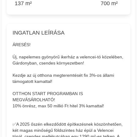
137 m²
700 m²
INGATLAN LEÍRÁSA
ÁRESÉS!
Új, napelemes gyönyörű ikerház a velencei-tó közelében,
Gárdonyban, csendes környezetben!
Kezdje az új otthona megteremtését fix 3%-os állami
támogatott kamattal!
OTTHON START PROGRAMBAN IS
MEGVÁSÁROLHATÓ!
10% önrész, max 50 millió Ft hitel 3% kamattal!
✅A 2025 őszén elkezdődött építkezésnek köszönhetően,
két magas minőségű földszintes ház épül a Velencei
tónál, csendes mellékutcában egy 1290 m²-es telken. A