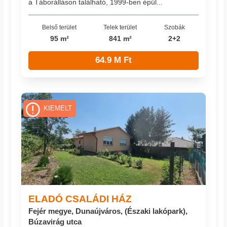
a Táborálláson található, 1999-ben épül...
Belső terület
Telek terület
Szobák
95 m²
841 m²
2+2
64.9 M Ft
KIEMELT
ELADÓ CSALÁDI HÁZ
Fejér megye, Dunaújváros, (Északi lakópark),
Búzavirág utca