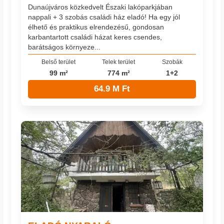
Dunaújváros közkedvelt Északi lakóparkjában
nappali + 3 szobás családi ház eladó! Ha egy jól
élhető és praktikus elrendezésű, gondosan
karbantartott családi házat keres csendes,
barátságos környeze...
Belső terület
Telek terület
Szobák
99 m²
774 m²
1+2
64.9 M Ft