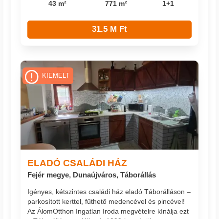
43 m²
771 m²
1+1
31.5 M Ft
KIEMELT
ELADÓ CSALÁDI HÁZ
Fejér megye, Dunaújváros, Táborállás
Igényes, kétszintes családi ház eladó Táborálláson –
parkosított kerttel, fűthető medencével és pincével!
Az ÁlomOtthon Ingatlan Iroda megvételre kínálja ezt