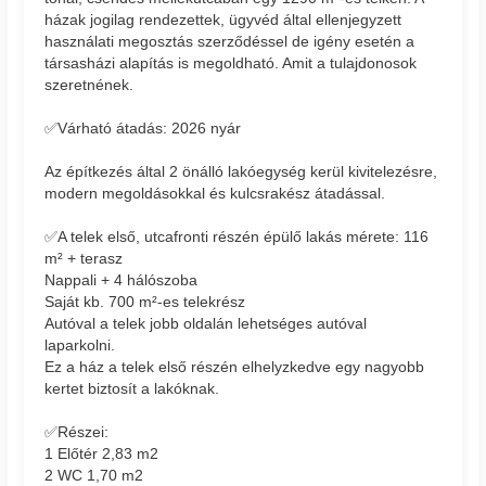
házak jogilag rendezettek, ügyvéd által ellenjegyzett
használati megosztás szerződéssel de igény esetén a
társasházi alapítás is megoldható. Amit a tulajdonosok
szeretnének.
✅Várható átadás: 2026 nyár
Az építkezés által 2 önálló lakóegység kerül kivitelezésre,
modern megoldásokkal és kulcsrakész átadással.
✅A telek első, utcafronti részén épülő lakás mérete: 116
m² + terasz
Nappali + 4 hálószoba
Saját kb. 700 m²-es telekrész
Autóval a telek jobb oldalán lehetséges autóval
laparkolni.
Ez a ház a telek első részén elhelyzkedve egy nagyobb
kertet biztosít a lakóknak.
✅Részei:
1 Előtér 2,83 m2
2 WC 1,70 m2