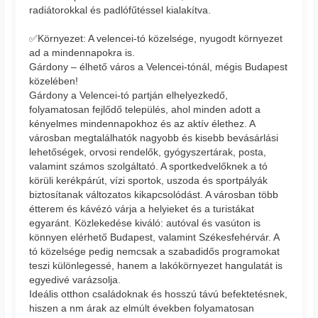
radiátorokkal és padlófűtéssel kialakítva.
✅Környezet: A velencei-tó közelsége, nyugodt környezet
ad a mindennapokra is.
Gárdony – élhető város a Velencei-tónál, mégis Budapest
közelében!
Gárdony a Velencei-tó partján elhelyezkedő,
folyamatosan fejlődő település, ahol minden adott a
kényelmes mindennapokhoz és az aktív élethez. A
városban megtalálhatók nagyobb és kisebb bevásárlási
lehetőségek, orvosi rendelők, gyógyszertárak, posta,
valamint számos szolgáltató. A sportkedvelőknek a tó
körüli kerékpárút, vízi sportok, uszoda és sportpályák
biztosítanak változatos kikapcsolódást. A városban több
étterem és kávézó várja a helyieket és a turistákat
egyaránt. Közlekedése kiváló: autóval és vasúton is
könnyen elérhető Budapest, valamint Székesfehérvár. A
tó közelsége pedig nemcsak a szabadidős programokat
teszi különlegessé, hanem a lakókörnyezet hangulatát is
egyedivé varázsolja.
Ideális otthon családoknak és hosszú távú befektetésnek,
hiszen a nm árak az elmúlt években folyamatosan