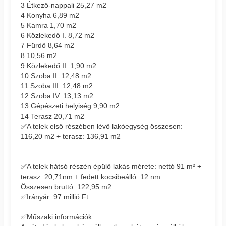
3 Étkező-nappali 25,27 m2
4 Konyha 6,89 m2
5 Kamra 1,70 m2
6 Közlekedő I. 8,72 m2
7 Fürdő 8,64 m2
8 10,56 m2
9 Közlekedő II. 1,90 m2
10 Szoba II. 12,48 m2
11 Szoba III. 12,48 m2
12 Szoba IV. 13,13 m2
13 Gépészeti helyiség 9,90 m2
14 Terasz 20,71 m2
✅A telek első részében lévő lakóegység összesen:
116,20 m2 + terasz: 136,91 m2
✅A telek hátsó részén épülő lakás mérete: nettó 91 m² +
terasz: 20,71nm + fedett kocsibeálló: 12 nm
Összesen bruttó: 122,95 m2
✅Irányár: 97 millió Ft
✅Műszaki információk: