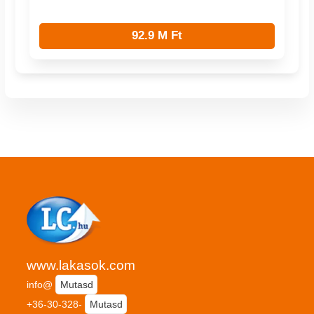
92.9 M Ft
www.lakasok.com
info@
Mutasd
+36-30-328-
Mutasd