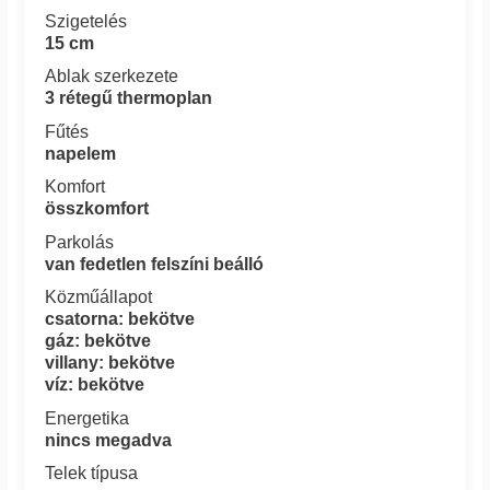
Szigetelés
15 cm
Ablak szerkezete
3 rétegű thermoplan
Fűtés
napelem
Komfort
összkomfort
Parkolás
van fedetlen felszíni beálló
Közműállapot
csatorna: bekötve
gáz: bekötve
villany: bekötve
víz: bekötve
Energetika
nincs megadva
Telek típusa