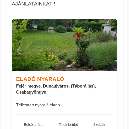
AJÁNLATAINKAT !
ELADÓ NYARALÓ
Fejér megye, Dunaújváros, (Táborállás),
Csabagyöngye
Téliesített nyaraló eladó...
Belső terület
Telek terület
Szobák