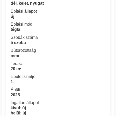
dél, kelet, nyugat
Építési állapot
új
Építési mód
tégla
Szobák száma
5 szoba
Bútorozottság
nem
Terasz
20 m²
Épület szintje
1.
Épült
2025
Ingatlan állapot
kívül: új
belül: új