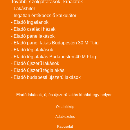
További szolgáltatások, kínálatok
- Lakáshitel
- Ingatlan értékbecslő kalkulátor
- Eladó ingatlanok
- Eladó családi házak
- Eladó panellakások
- Eladó panel lakás Budapesten 30 M Ft-ig
- Eladó téglalakások
- Eladó téglalakás Budapesten 40 M Ft-ig
- Eladó újszerű lakások
- Eladó újszerű téglalakás
- Eladó budapesti újszerű lakások
Eladó lakások, új és újszerű lakás kínálat egy helyen.
Oldaltérkép
Adatkezelés
Kapcsolat