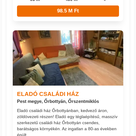
98.5 M Ft
ELADÓ CSALÁDI HÁZ
Pest megye, Őrbottyán, Őrszentmiklós
Eladó családi ház Őrbottyánban, kedvező áron,
zöldövezeti részen! Eladó egy téglaépítésű, masszív
szerkezetű családi ház Őrbottyán csendes,
barátságos környékén. Az ingatlan a 80-as években
épült, ...