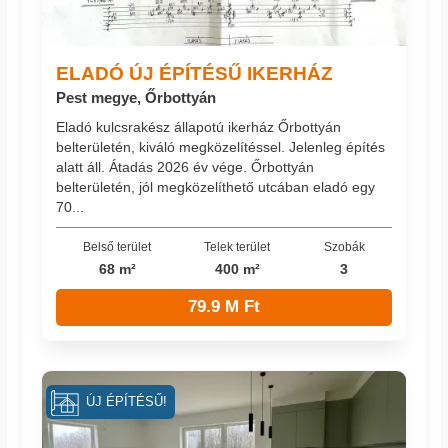
ELADÓ ÚJ ÉPÍTÉSŰ IKERHÁZ
Pest megye, Őrbottyán
Eladó kulcsrakész állapotú ikerház Őrbottyán
belterületén, kiváló megközelítéssel. Jelenleg építés
alatt áll. Átadás 2026 év vége. Őrbottyán
belterületén, jól megközelíthető utcában eladó egy
70...
Belső terület
Telek terület
Szobák
68 m²
400 m²
3
79.9 M Ft
ÚJ ÉPÍTÉSŰ!