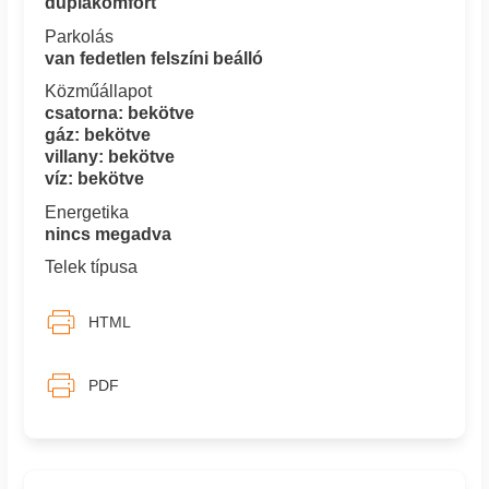
duplakomfort
Parkolás
van fedetlen felszíni beálló
Közműállapot
csatorna: bekötve
gáz: bekötve
villany: bekötve
víz: bekötve
Energetika
nincs megadva
Telek típusa
HTML
PDF