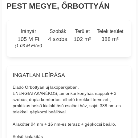
PEST MEGYE, ŐRBOTTYÁN
Irányár
Szobák
Terület
Telek terület
105 M Ft
4 szoba
102 m²
388 m²
(1.03 M Ft/㎡)
INGATLAN LEÍRÁSA
Eladó Őrbottyán új lakóparkjában,
ENERGIATAKARÉKOS, amerikai konyhás nappali + 3
szobás, dupla komfortos, élhető terekkel tervezett,
praktikus belső kialakítású családi ház, saját 388 nm-es
telekkel, gépkocsi beállóval.
A lakótér 94 nm + 16 nm-es terasz + gépkocsi beálló.
Belső kialakítás: