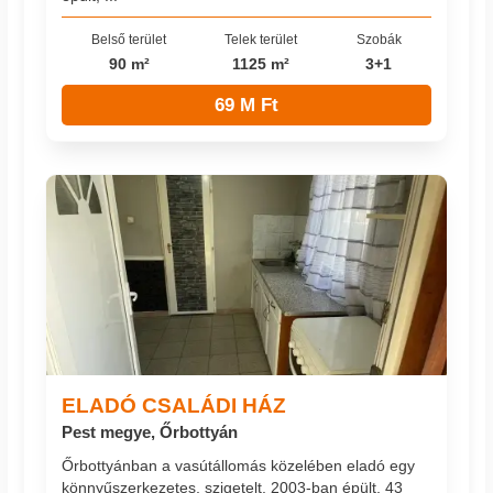
Belső terület
Telek terület
Szobák
90 m²
1125 m²
3+1
69 M Ft
ELADÓ CSALÁDI HÁZ
Pest megye, Őrbottyán
Őrbottyánban a vasútállomás közelében eladó egy
könnyűszerkezetes, szigetelt, 2003-ban épült, 43