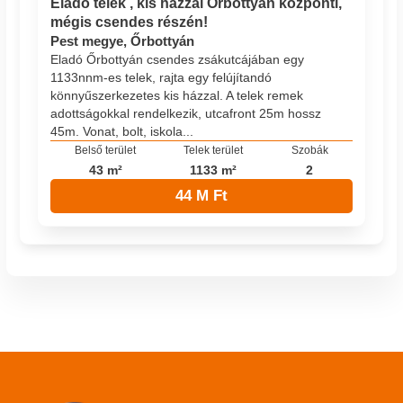
Eladó telek , kis házzal Őrbottyán központi,
mégis csendes részén!
Pest megye, Őrbottyán
Eladó Őrbottyán csendes zsákutcájában egy
1133nnm-es telek, rajta egy felújítandó
könnyűszerkezetes kis házzal. A telek remek
adottságokkal rendelkezik, utcafront 25m hossz
45m. Vonat, bolt, iskola...
Belső terület
Telek terület
Szobák
43 m²
1133 m²
2
44 M Ft