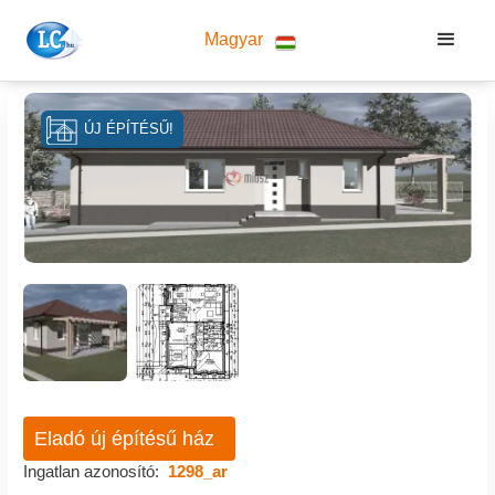
Magyar
ÚJ ÉPÍTÉSŰ!
Eladó új építésű ház
Ingatlan azonosító:
1298_ar