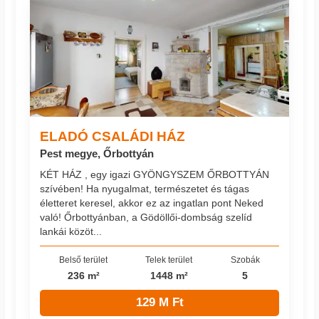
ELADÓ CSALÁDI HÁZ
Pest megye, Őrbottyán
KÉT HÁZ , egy igazi GYÖNGYSZEM ŐRBOTTYÁN
szívében! Ha nyugalmat, természetet és tágas
életteret keresel, akkor ez az ingatlan pont Neked
való! Őrbottyánban, a Gödöllői-dombság szelíd
lankái közöt...
Belső terület
Telek terület
Szobák
236 m²
1448 m²
5
129 M Ft