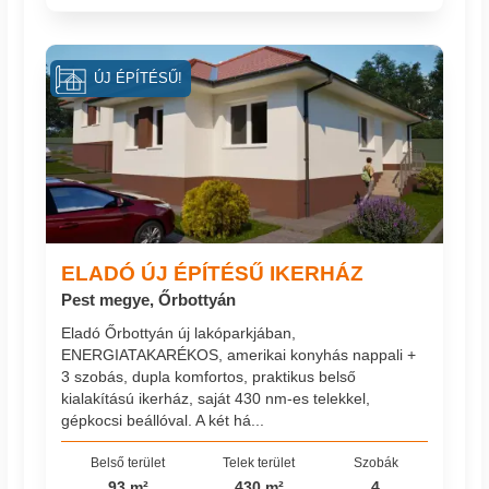
ÚJ ÉPÍTÉSŰ!
ELADÓ ÚJ ÉPÍTÉSŰ IKERHÁZ
Pest megye, Őrbottyán
Eladó Őrbottyán új lakóparkjában,
ENERGIATAKARÉKOS, amerikai konyhás nappali +
3 szobás, dupla komfortos, praktikus belső
kialakítású ikerház, saját 430 nm-es telekkel,
gépkocsi beállóval. A két há...
Belső terület
Telek terület
Szobák
93 m²
430 m²
4