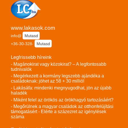
www.lakasok.com
info@
Mutasd
+36-30-328-
Mutasd
Legfrissebb híreink
- Magánokirat vagy közokirat? – A legfontosabb
tudnivalók
- Megérkezett a kormány legszebb ajándéka a
családoknak: jöhet az 58 + 30 millió!
- Lakásáfa: mindenki megnyugodhat, jön az újabb
haladék
- Miként felel az örökös az örökhagyó tartozásáért?
- Megőrülnek a magyar családok az otthonfelújítási
támogatásért - Elérte a százezret az igénylések
száma