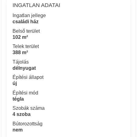
INGATLAN ADATAI
Ingatlan jellege
családi ház
Belső terület
102 m²
Telek terület
388 m²
Tájolás
délnyugat
Építési állapot
új
Építési mód
tégla
Szobák száma
4 szoba
Bútorozottság
nem