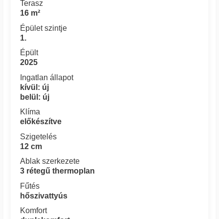
Terasz
16 m²
Épület szintje
1.
Épült
2025
Ingatlan állapot
kívül: új
belül: új
Klíma
előkészítve
Szigetelés
12 cm
Ablak szerkezete
3 rétegű thermoplan
Fűtés
hőszivattyús
Komfort