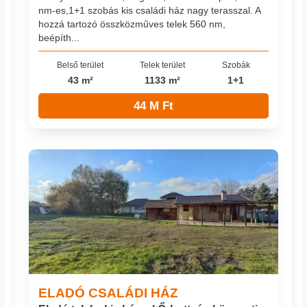
nm-es,1+1 szobás kis családi ház nagy terasszal. A
hozzá tartozó összközműves telek 560 nm,
beépíth...
Belső terület
Telek terület
Szobák
43 m²
1133 m²
1+1
44 M Ft
ELADÓ CSALÁDI HÁZ