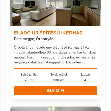
ELADÓ ÚJ ÉPÍTÉSŰ IKERHÁZ
Pest megye, Őrbottyán
Őrbottyánban eladó egy újépítésű ikerházfél! Az
ingatlan alapterülete 80 nm, tágas amerikai konyhás
nappali, három hálószoba, fürdőszoba, és háztartási
helyiség kialakítású. A nappaliból közvetlen ...
Belső terület
Telek terület
Szobák
70 m²
530 m²
4
84.9 M Ft