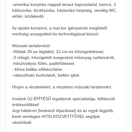
-amerikai konyhás nappali terasz kapcsolattal, kamra, 3
hálószoba, fürdőszoba, háztartási helyiség, vendég WC,
előtér, közlekedő.
Az épület korszerű, a mai kor igényeinek megfelelő
minőségi anyagokból és technológiával készül.
Műszaki tartalomból:
-főfalak 30-as téglából, 12 cm-es hőszigeteléssel,
-3 rétegű, hőszigetelt üvegezésű műanyag nyílászárók,
-hőszivattyús fűtés, padlófűtéssel,
- klíma kiállás előkészítése,
-választható burkolatok, beltéri ajtók.
Hívjon a részletekért, a részletes műszaki tartalomért.
Irodánk ÚJ ÉPÍTÉSŰ ingatlanok specialistája, felkészült
értékesítőkkel!
Jogi háttérrel (kedvező díjazással) és az egyik legjobb,
bank semleges HITELKÖZVETÍTŐVEL segítjük
vásárlását.