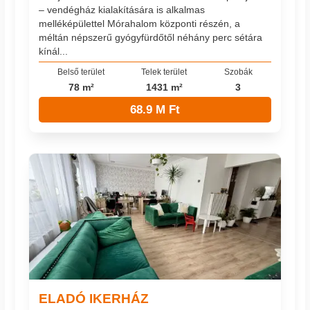
– vendégház kialakítására is alkalmas
melléképülettel Mórahalom központi részén, a
méltán népszerű gyógyfürdőtől néhány perc sétára
kínál...
Belső terület
Telek terület
Szobák
78 m²
1431 m²
3
68.9 M Ft
ELADÓ IKERHÁZ