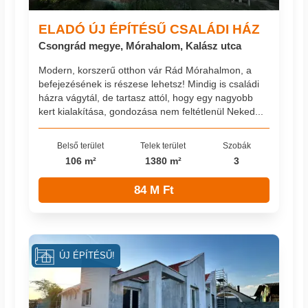
ELADÓ ÚJ ÉPÍTÉSŰ CSALÁDI HÁZ
Csongrád megye, Mórahalom, Kalász utca
Modern, korszerű otthon vár Rád Mórahalmon, a
befejezésének is részese lehetsz! Mindig is családi
házra vágytál, de tartasz attól, hogy egy nagyobb
kert kialakítása, gondozása nem feltétlenül Neked...
Belső terület
Telek terület
Szobák
106 m²
1380 m²
3
84 M Ft
ÚJ ÉPÍTÉSŰ!