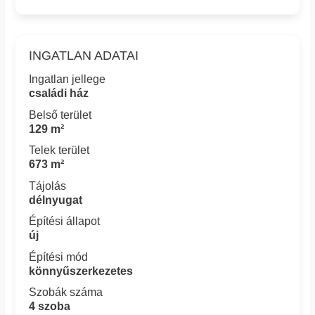
INGATLAN ADATAI
Ingatlan jellege
családi ház
Belső terület
129 m²
Telek terület
673 m²
Tájolás
délnyugat
Építési állapot
új
Építési mód
könnyűszerkezetes
Szobák száma
4 szoba