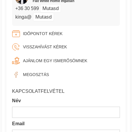
Flat White Home Ingatlan
Mutasd
+36 30 599
Mutasd
kinga@
IDŐPONTOT KÉREK
VISSZAHÍVÁST KÉREK
AJÁNLOM EGY ISMERŐSÖMNEK
MEGOSZTÁS
KAPCSOLATFELVÉTEL
Név
Email