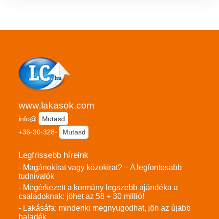
www.lakasok.com
info@
Mutasd
+36-30-328-
Mutasd
Legfrissebb híreink
- Magánokirat vagy közokirat? – A legfontosabb
tudnivalók
- Megérkezett a kormány legszebb ajándéka a
családoknak: jöhet az 58 + 30 millió!
- Lakásáfa: mindenki megnyugodhat, jön az újabb
haladék