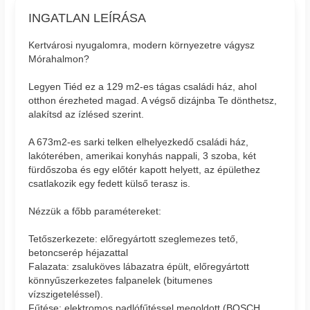
INGATLAN LEÍRÁSA
Kertvárosi nyugalomra, modern környezetre vágysz
Mórahalmon?
Legyen Tiéd ez a 129 m2-es tágas családi ház, ahol
otthon érezheted magad. A végső dizájnba Te dönthetsz,
alakítsd az ízlésed szerint.
A 673m2-es sarki telken elhelyezkedő családi ház,
lakóterében, amerikai konyhás nappali, 3 szoba, két
fürdőszoba és egy előtér kapott helyett, az épülethez
csatlakozik egy fedett külső terasz is.
Nézzük a főbb paramétereket:
Tetőszerkezete: előregyártott szeglemezes tető,
betoncserép héjazattal
Falazata: zsaluköves lábazatra épült, előregyártott
könnyűszerkezetes falpanelek (bitumenes
vízszigeteléssel).
Fűtése: elektromos padlófűtéssel megoldott (BOSCH