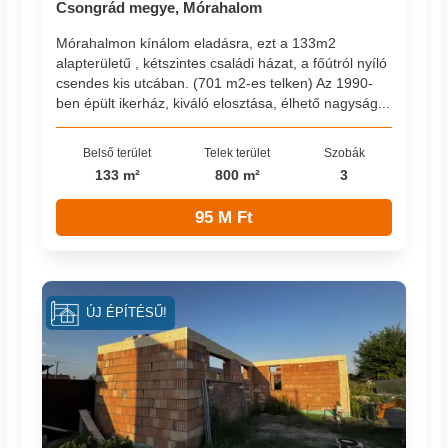
Csongrád megye, Mórahalom
Mórahalmon kínálom eladásra, ezt a 133m2
alapterületű , kétszintes családi házat, a főútról nyíló
csendes kis utcában. (701 m2-es telken) Az 1990-
ben épült ikerház, kiváló elosztása, élhető nagyság...
Belső terület
Telek terület
Szobák
133 m²
800 m²
3
95 M Ft
ÚJ ÉPÍTÉSŰ!