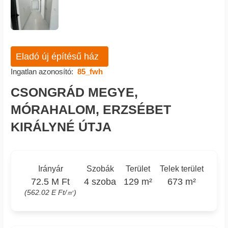
Eladó új építésű ház
Ingatlan azonosító:
85_fwh
CSONGRÁD MEGYE,
MÓRAHALOM, ERZSÉBET
KIRÁLYNÉ ÚTJA
Irányár
Szobák
Terület
Telek terület
72.5 M Ft
4 szoba
129 m²
673 m²
(562.02 E Ft/㎡)