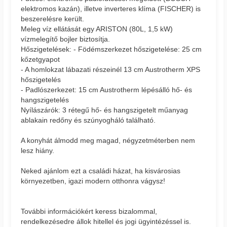
elektromos kazán), illetve inverteres klíma (FISCHER) is
beszerelésre került.
Meleg víz ellátását egy ARISTON (80L, 1,5 kW)
vízmelegítő bojler biztosítja.
Hőszigetelések: - Födémszerkezet hőszigetelése: 25 cm
kőzetgyapot
- A homlokzat lábazati részeinél 13 cm Austrotherm XPS
hőszigetelés
- Padlószerkezet: 15 cm Austrotherm lépésálló hő- és
hangszigetelés
Nyílászárók: 3 rétegű hő- és hangszigetelt műanyag
ablakain redőny és szúnyogháló található.
A konyhát álmodd meg magad, négyzetméterben nem
lesz hiány.
Neked ajánlom ezt a családi házat, ha kisvárosias
környezetben, igazi modern otthonra vágysz!
További információkért keress bizalommal,
rendelkezésedre állok hitellel és jogi ügyintézéssel is.