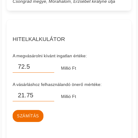
Csongrád megye, Mórahalom, Erzsébet királyné útja
HITELKALKULÁTOR
A megvásárolni kívánt ingatlan értéke:
Millió Ft
A vásárláshoz felhasználandó önerő mértéke:
Millió Ft
SZÁMÍTÁS