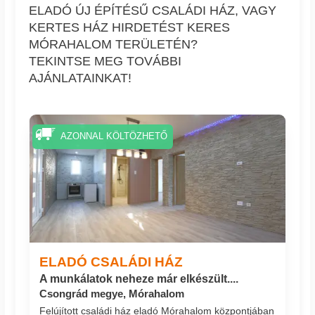
ELADÓ ÚJ ÉPÍTÉSŰ CSALÁDI HÁZ, VAGY
KERTES HÁZ HIRDETÉST KERES
MÓRAHALOM TERÜLETÉN?
TEKINTSE MEG TOVÁBBI
AJÁNLATAINKAT!
AZONNAL KÖLTÖZHETŐ
ELADÓ CSALÁDI HÁZ
A munkálatok neheze már elkészült....
Csongrád megye, Mórahalom
Felújított családi ház eladó Mórahalom központjában