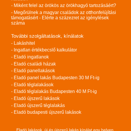
- Miként felel az örökös az örökhagyó tartozásáért?
- Megőrülnek a magyar családok az otthonfelújítási
támogatásért - Elérte a százezret az igénylések
száma
További szolgáltatások, kínálatok
- Lakáshitel
- Ingatlan értékbecslő kalkulátor
- Eladó ingatlanok
- Eladó családi házak
- Eladó panellakások
- Eladó panel lakás Budapesten 30 M Ft-ig
- Eladó téglalakások
- Eladó téglalakás Budapesten 40 M Ft-ig
- Eladó újszerű lakások
- Eladó újszerű téglalakás
- Eladó budapesti újszerű lakások
Eladó lakások, új és újszerű lakás kínálat egy helyen.