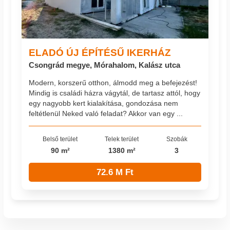
ELADÓ ÚJ ÉPÍTÉSŰ IKERHÁZ
Csongrád megye, Mórahalom, Kalász utca
Modern, korszerű otthon, álmodd meg a befejezést!
Mindig is családi házra vágytál, de tartasz attól, hogy
egy nagyobb kert kialakítása, gondozása nem
feltétlenül Neked való feladat? Akkor van egy ...
Belső terület
Telek terület
Szobák
90 m²
1380 m²
3
72.6 M Ft