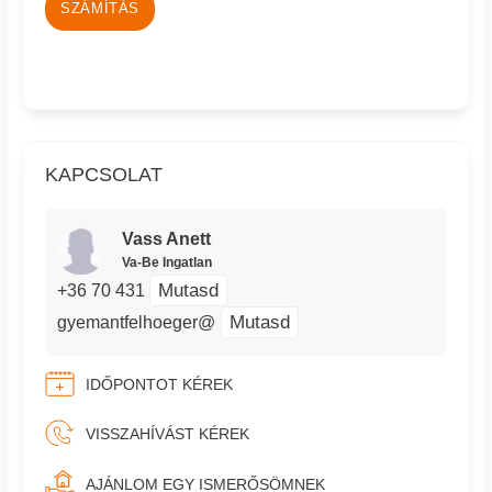
SZÁMÍTÁS
KAPCSOLAT
Vass Anett
Va-Be Ingatlan
Mutasd
+36 70 431
Mutasd
gyemantfelhoeger@
IDŐPONTOT KÉREK
VISSZAHÍVÁST KÉREK
AJÁNLOM EGY ISMERŐSÖMNEK