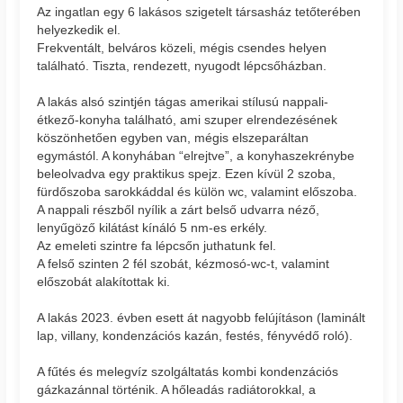
Az ingatlan egy 6 lakásos szigetelt társasház tetőterében
helyezkedik el.
Frekventált, belváros közeli, mégis csendes helyen
található. Tiszta, rendezett, nyugodt lépcsőházban.
A lakás alsó szintjén tágas amerikai stílusú nappali-
étkező-konyha található, ami szuper elrendezésének
köszönhetően egyben van, mégis elszeparáltan
egymástól. A konyhában “elrejtve”, a konyhaszekrénybe
beleolvadva egy praktikus spejz. Ezen kívül 2 szoba,
fürdőszoba sarokkáddal és külön wc, valamint előszoba.
A nappali részből nyílik a zárt belső udvarra néző,
lenyűgöző kilátást kínáló 5 nm-es erkély.
Az emeleti szintre fa lépcsőn juthatunk fel.
A felső szinten 2 fél szobát, kézmosó-wc-t, valamint
előszobát alakítottak ki.
A lakás 2023. évben esett át nagyobb felújításon (laminált
lap, villany, kondenzációs kazán, festés, fényvédő roló).
A fűtés és melegvíz szolgáltatás kombi kondenzációs
gázkazánnal történik. A hőleadás radiátorokkal, a