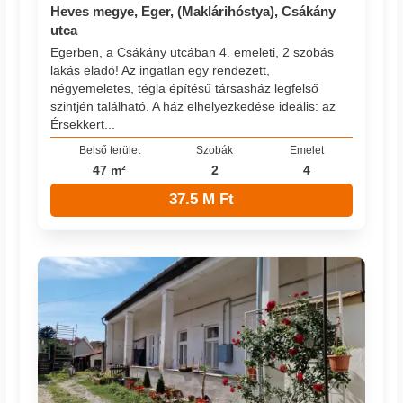
Heves megye, Eger, (Maklárihóstya), Csákány
utca
Egerben, a Csákány utcában 4. emeleti, 2 szobás
lakás eladó! Az ingatlan egy rendezett,
négyemeletes, tégla építésű társasház legfelső
szintjén található. A ház elhelyezkedése ideális: az
Érsekkert...
Belső terület
Szobák
Emelet
47 m²
2
4
37.5 M Ft