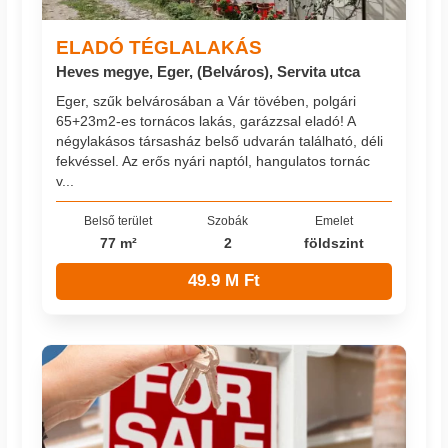
ELADÓ TÉGLALAKÁS
Heves megye, Eger, (Belváros), Servita utca
Eger, szűk belvárosában a Vár tövében, polgári
65+23m2-es tornácos lakás, garázzsal eladó! A
négylakásos társasház belső udvarán található, déli
fekvéssel. Az erős nyári naptól, hangulatos tornác
v...
Belső terület
Szobák
Emelet
77 m²
2
földszint
49.9 M Ft