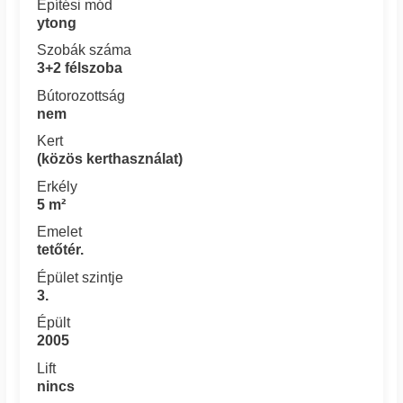
Építési mód
ytong
Szobák száma
3+2 félszoba
Bútorozottság
nem
Kert
(közös kerthasználat)
Erkély
5 m²
Emelet
tetőtér.
Épület szintje
3.
Épült
2005
Lift
nincs