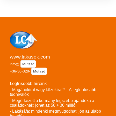
www.lakasok.com
info@
Mutasd
+36-30-328-
Mutasd
Legfrissebb híreink
- Magánokirat vagy közokirat? – A legfontosabb
tudnivalók
- Megérkezett a kormány legszebb ajándéka a
családoknak: jöhet az 58 + 30 millió!
- Lakásáfa: mindenki megnyugodhat, jön az újabb
haladék