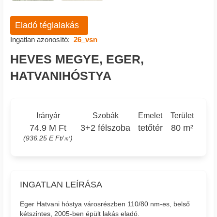
Eladó téglalakás
Ingatlan azonosító:
26_vsn
HEVES MEGYE, EGER,
HATVANIHÓSTYA
Irányár
Szobák
Emelet
Terület
74.9 M Ft
3+2 félszoba
tetőtér
80 m²
(936.25 E Ft/㎡)
INGATLAN LEÍRÁSA
Eger Hatvani hóstya városrészben 110/80 nm-es, belső
kétszintes, 2005-ben épült lakás eladó.