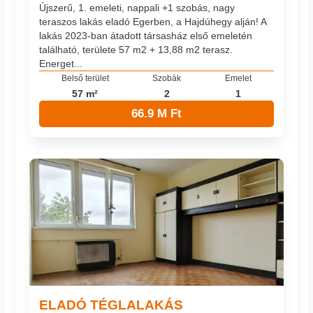
Újszerű, 1. emeleti, nappali +1 szobás, nagy
teraszos lakás eladó Egerben, a Hajdúhegy alján! A
lakás 2023-ban átadott társasház első emeletén
található, területe 57 m2 + 13,88 m2 terasz.
Energet...
Belső terület
Szobák
Emelet
57 m²
2
1
66.9 M Ft
ELADÓ TÉGLALAKÁS