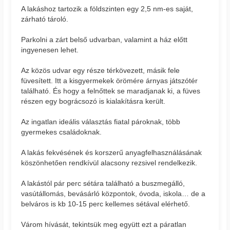
A lakáshoz tartozik a földszinten egy 2,5 nm-es saját,
zárható tároló.
Parkolni a zárt belső udvarban, valamint a ház előtt
ingyenesen lehet.
Az közös udvar egy része térkövezett, másik fele
füvesített. Itt a kisgyermekek örömére árnyas játszótér
található. És hogy a felnőttek se maradjanak ki, a füves
részen egy bográcsozó is kialakításra került.
Az ingatlan ideális választás fiatal pároknak, több
gyermekes családoknak.
A lakás fekvésének és korszerű anyagfelhasználásának
köszönhetően rendkívül alacsony rezsivel rendelkezik.
A lakástól pár perc sétára található a buszmegálló,
vasútállomás, bevásárló központok, óvoda, iskola… de a
belváros is kb 10-15 perc kellemes sétával elérhető.
Várom hívását, tekintsük meg együtt ezt a páratlan