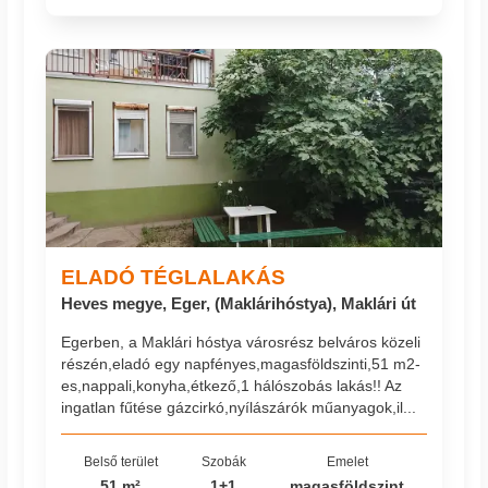
ELADÓ TÉGLALAKÁS
Heves megye, Eger, (Maklárihóstya), Maklári út
Egerben, a Maklári hóstya városrész belváros közeli
részén,eladó egy napfényes,magasföldszinti,51 m2-
es,nappali,konyha,étkező,1 hálószobás lakás!! Az
ingatlan fűtése gázcirkó,nyílászárók műanyagok,il...
Belső terület
Szobák
Emelet
51 m²
1+1
magasföldszint