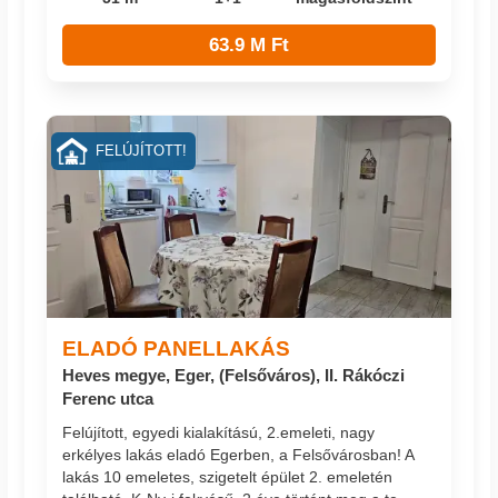
63.9 M Ft
FELÚJÍTOTT!
ELADÓ PANELLAKÁS
Heves megye, Eger, (Felsőváros), II. Rákóczi
Ferenc utca
Felújított, egyedi kialakítású, 2.emeleti, nagy
erkélyes lakás eladó Egerben, a Felsővárosban! A
lakás 10 emeletes, szigetelt épület 2. emeletén