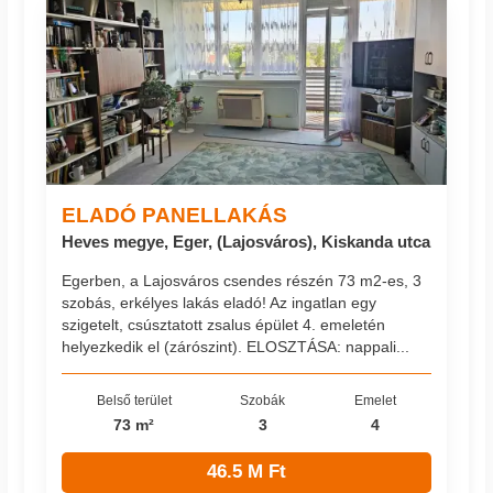
ELADÓ PANELLAKÁS
Heves megye, Eger, (Lajosváros), Kiskanda utca
Egerben, a Lajosváros csendes részén 73 m2-es, 3
szobás, erkélyes lakás eladó! Az ingatlan egy
szigetelt, csúsztatott zsalus épület 4. emeletén
helyezkedik el (zárószint). ELOSZTÁSA: nappali...
Belső terület
Szobák
Emelet
73 m²
3
4
46.5 M Ft