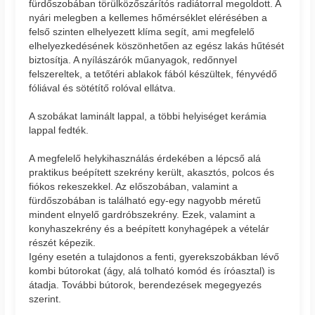
fürdőszobában törülközőszárítós radiátorral megoldott. A
nyári melegben a kellemes hőmérséklet elérésében a
felső szinten elhelyezett klíma segít, ami megfelelő
elhelyezkedésének köszönhetően az egész lakás hűtését
biztosítja. A nyílászárók műanyagok, redőnnyel
felszereltek, a tetőtéri ablakok fából készültek, fényvédő
fóliával és sötétítő rolóval ellátva.
A szobákat laminált lappal, a többi helyiséget kerámia
lappal fedték.
A megfelelő helykihasználás érdekében a lépcső alá
praktikus beépített szekrény került, akasztós, polcos és
fiókos rekeszekkel. Az előszobában, valamint a
fürdőszobában is található egy-egy nagyobb méretű
mindent elnyelő gardróbszekrény. Ezek, valamint a
konyhaszekrény és a beépített konyhagépek a vételár
részét képezik.
Igény esetén a tulajdonos a fenti, gyerekszobákban lévő
kombi bútorokat (ágy, alá tolható komód és íróasztal) is
átadja. További bútorok, berendezések megegyezés
szerint.