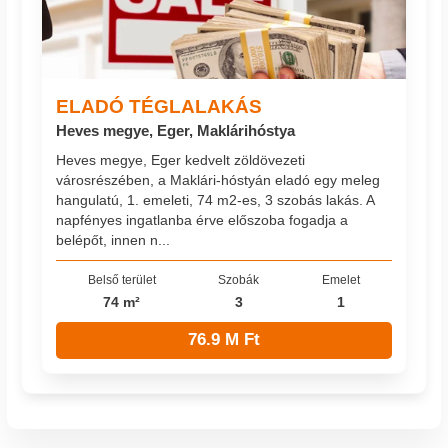
ELADÓ TÉGLALAKÁS
Heves megye, Eger, Maklárihóstya
Heves megye, Eger kedvelt zöldövezeti
városrészében, a Maklári-hóstyán eladó egy meleg
hangulatú, 1. emeleti, 74 m2-es, 3 szobás lakás. A
napfényes ingatlanba érve előszoba fogadja a
belépőt, innen n...
Belső terület
Szobák
Emelet
74 m²
3
1
76.9 M Ft