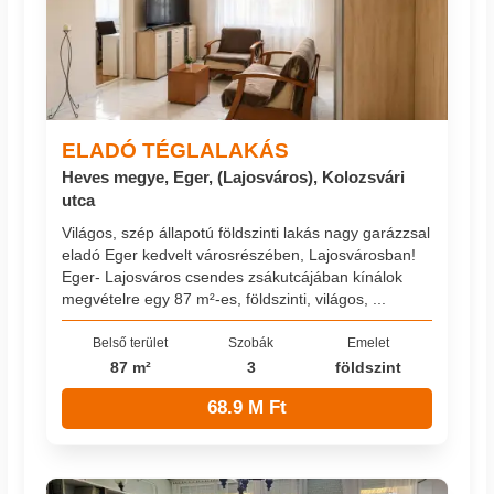
ELADÓ TÉGLALAKÁS
Heves megye, Eger, (Lajosváros), Kolozsvári
utca
Világos, szép állapotú földszinti lakás nagy garázzsal
eladó Eger kedvelt városrészében, Lajosvárosban!
Eger- Lajosváros csendes zsákutcájában kínálok
megvételre egy 87 m²-es, földszinti, világos, ...
Belső terület
Szobák
Emelet
87 m²
3
földszint
68.9 M Ft