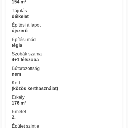
154 m²
Tájolás
délkelet
Építési állapot
újszerű
Építési mód
tégla
Szobák száma
4+1 félszoba
Bútorozottság
nem
Kert
(közös kerthasználat)
Erkély
176 m²
Emelet
2.
Épület szintje