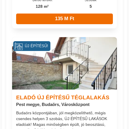
128 m²
5
135 M Ft
ÚJ ÉPÍTÉSŰ!
ELADÓ ÚJ ÉPÍTÉSŰ TÉGLALAKÁS
Pest megye, Budaörs, Városközpont
Budaörs központjában, jól megközelíthető, mégis
csendes helyen 3 szobás, ÚJ ÉPÍTÉSŰ LAKÁSOK
eladóak! Magas minőségben épült, jó beosztású,