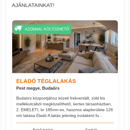
AJÁNLATAINKAT!
AZONNAL KÖLTÖZHETŐ
ELADÓ TÉGLALAKÁS
Pest megye, Budaörs
Budaörs központjához közeli frekventált, zöld kis
mellékutcából megközelíthető, kertes társasházban,
2. EMELETI, br 185nm-es, hasznos alapterülete 128
nm lakása Eladó A lakás jelenleg irodaként fu...
Belső terület
Szobák