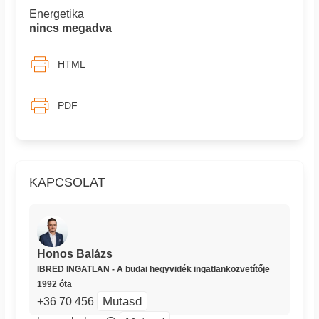
Energetika
nincs megadva
HTML
PDF
KAPCSOLAT
Honos Balázs
IBRED INGATLAN - A budai hegyvidék ingatlanközvetítője
1992 óta
Mutasd
+36 70 456