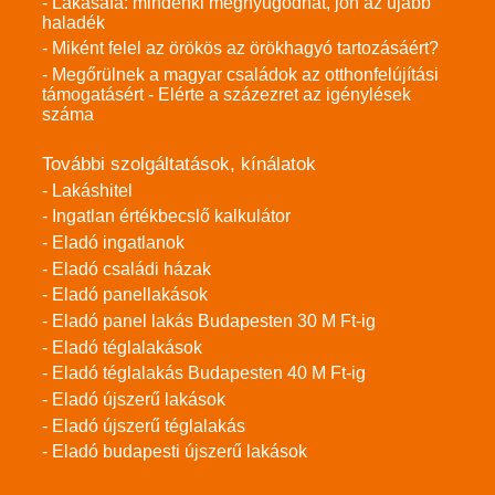
- Lakásáfa: mindenki megnyugodhat, jön az újabb
haladék
- Miként felel az örökös az örökhagyó tartozásáért?
- Megőrülnek a magyar családok az otthonfelújítási
támogatásért - Elérte a százezret az igénylések
száma
További szolgáltatások, kínálatok
- Lakáshitel
- Ingatlan értékbecslő kalkulátor
- Eladó ingatlanok
- Eladó családi házak
- Eladó panellakások
- Eladó panel lakás Budapesten 30 M Ft-ig
- Eladó téglalakások
- Eladó téglalakás Budapesten 40 M Ft-ig
- Eladó újszerű lakások
- Eladó újszerű téglalakás
- Eladó budapesti újszerű lakások