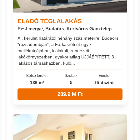
ELADÓ TÉGLALAKÁS
Pest megye, Budaörs, Kertváros Ganztelep
XI. kerület határától néhány száz méterre, Budaörs
“rózsadombján”, a Farkasréti út egyik
mellékutcájában, kialakult, rendezett
lakókörnyezetben, gyakorlatilag ÚJJÁÉPÍTETT, 3
lakásos társasházban, külö...
Belső terület
Szobák
Emelet
136 m²
5
földszint
289.9 M Ft