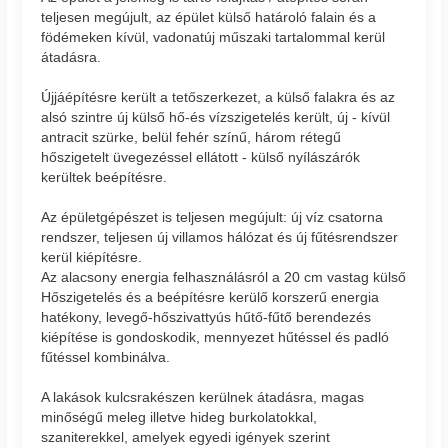
teljesen megújult, az épület külső határoló falain és a
födémeken kívül, vadonatúj műszaki tartalommal kerül
átadásra.
Újjáépítésre került a tetőszerkezet, a külső falakra és az
alsó szintre új külső hő-és vízszigetelés került, új - kívül
antracit szürke, belül fehér színű, három rétegű
hőszigetelt üvegezéssel ellátott - külső nyílászárók
kerültek beépítésre.
Az épületgépészet is teljesen megújult: új víz csatorna
rendszer, teljesen új villamos hálózat és új fűtésrendszer
kerül kiépítésre.
Az alacsony energia felhasználásról a 20 cm vastag külső
Hőszigetelés és a beépítésre kerülő korszerű energia
hatékony, levegő-hőszivattyús hűtő-fűtő berendezés
kiépítése is gondoskodik, mennyezet hűtéssel és padló
fűtéssel kombinálva.
A lakások kulcsrakészen kerülnek átadásra, magas
minőségű meleg illetve hideg burkolatokkal,
szaniterekkel, amelyek egyedi igények szerint