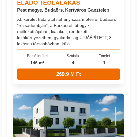
ELADÓ TÉGLALAKÁS
Pest megye, Budaörs, Kertváros Ganztelep
XI. kerület határától néhány száz méterre, Budaörs
“rózsadombján”, a Farkasréti út egyik
mellékutcájában, kialakult, rendezett
lakókörnyezetben, gyakorlatilag ÚJJÁÉPÍTETT, 3
lakásos társasházban, külö...
Belső terület
Szobák
Emelet
146 m²
4
1
269.9 M Ft