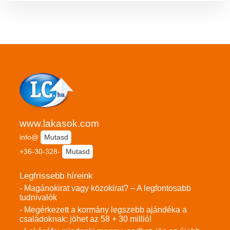
www.lakasok.com
info@
Mutasd
+36-30-328-
Mutasd
Legfrissebb híreink
- Magánokirat vagy közokirat? – A legfontosabb
tudnivalók
- Megérkezett a kormány legszebb ajándéka a
családoknak: jöhet az 58 + 30 millió!