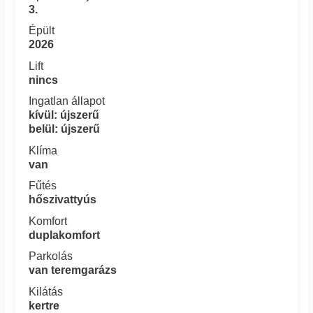
3.
Épült
2026
Lift
nincs
Ingatlan állapot
kívül: újszerű
belül: újszerű
Klíma
van
Fűtés
hőszivattyús
Komfort
duplakomfort
Parkolás
van teremgarázs
Kilátás
kertre