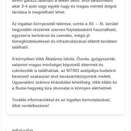
terem garázs található a telken belül, ahol lakásonként
akár 3-4 autó vagy egyéb nagy és magas mérető dolgok
tárolása is megoldható lehet.
Az ingatlan környezetét tekintve, szinte a XII. – XI. kerület
hegyvidéki részének szerves folytatásaként használható,
egyszerre kertvárosi és csendes, mégis jó
tömegközlekedéssel és infrastruktúrával ellátott területen
található.
A környéken több Általános Iskola, Óvoda, gyógyszertár,
valamint magas minőséget képviselő éttermek és
cukrászdák is találhatóak, az M7/M1 autópálya budaörsi
bevezető szakaszán lévő bevásárlóközpontok mellett.
Ugyanakkor számos kirándulási lehetőség, több kilátó és
a Budai-hegység túra útvonalai is könnyen elérhetőek.
További információkkal és az ingatlan bemutatásával,
állok rendelkezésre!