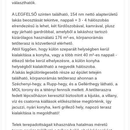
választhatók.
A LEGFELSŐ szinten található, 154 nm nettó alapterületű
lakás beosztását tekintve, nappali + 3 - 4 hálószobás
elrendezésű is lehet, két fürdőszobával, kamrával, plusz
egy járható gardróbbal, amelyből a lakáshoz tartozó
kizárólagos használatú 176 m²-es, körpanorámás
tetőterasz is közvetlenül elérhető.
Attól függően, hogy külön szeparált helységben kerül
kialakítása a konyha, vagy a több mint 40 m²-es nappali -
étkező térbe kerül elhelyezésre, a külön konyha
helységből kialakítható a negyedik hálószoba.
A lakás legkülönlegesebb része az épület tetején
található, körpanorámás tetőterasz ahonnan a
Széchenyi-hegy, a Rupp-hegy, és a Gellérthegy látható, a
MOL torony és a tétényi fennsík mellett. A tetőteraszra
fedett lépcsőházon keresztül biztosított a kijutás, a villany,
víz és csatorna kiállások előkészítése megtörténik, így
jacuzzi, nyári konyha, kerti grillező hely, napozó terasz
kialakítása is megoldható!
Telek terepadottságait kihasználva hatalmas méretű