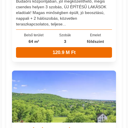
Budaörs központjában, jól megközelíthető, mégis
csendes helyen 3 szobás, ÚJ ÉPÍTÉSŰ LAKÁSOK
eladóak! Magas minőségben épült, jó beosztású,
nappali + 2 hálószobás, közvetlen
teraszkapcsolatos, teljese...
Belső terület
Szobák
Emelet
64 m²
3
földszint
120.9 M Ft