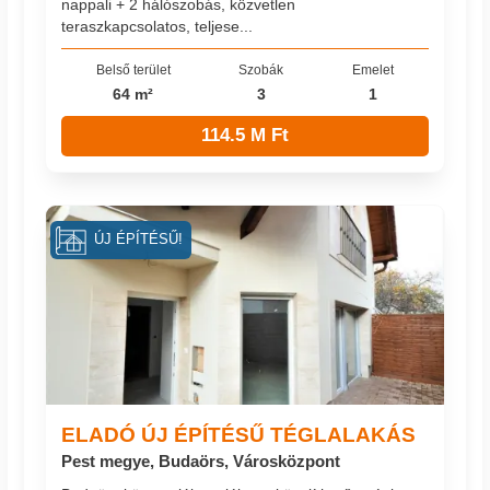
nappali + 2 hálószobás, közvetlen
teraszkapcsolatos, teljese...
Belső terület
Szobák
Emelet
64 m²
3
1
114.5 M Ft
ÚJ ÉPÍTÉSŰ!
ELADÓ ÚJ ÉPÍTÉSŰ TÉGLALAKÁS
Pest megye, Budaörs, Városközpont