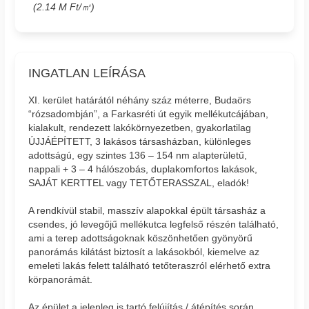
(2.14 M Ft/㎡)
INGATLAN LEÍRÁSA
XI. kerület határától néhány száz méterre, Budaörs
“rózsadombján”, a Farkasréti út egyik mellékutcájában,
kialakult, rendezett lakókörnyezetben, gyakorlatilag
ÚJJÁÉPÍTETT, 3 lakásos társasházban, különleges
adottságú, egy szintes 136 – 154 nm alapterületű,
nappali + 3 – 4 hálószobás, duplakomfortos lakások,
SAJÁT KERTTEL vagy TETŐTERASSZAL, eladók!
A rendkívül stabil, masszív alapokkal épült társasház a
csendes, jó levegőjű mellékutca legfelső részén található,
ami a terep adottságoknak köszönhetően gyönyörű
panorámás kilátást biztosít a lakásokból, kiemelve az
emeleti lakás felett található tetőteraszról elérhető extra
körpanorámát.
Az épület a jelenleg is tartó felújítás / átépítés során