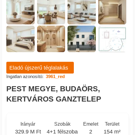
Eladó újszerű téglalakás
Ingatlan azonosító:
3961_red
PEST MEGYE, BUDAÖRS,
KERTVÁROS GANZTELEP
Irányár
Szobák
Emelet
Terület
329.9 M Ft
4+1 félszoba
2
154 m²