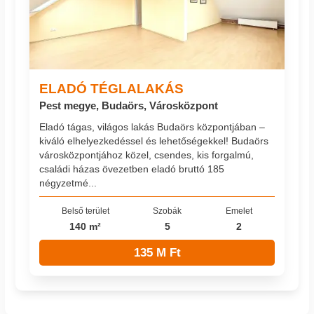
ELADÓ TÉGLALAKÁS
Pest megye, Budaörs, Városközpont
Eladó tágas, világos lakás Budaörs központjában –
kiváló elhelyezkedéssel és lehetőségekkel! Budaörs
városközpontjához közel, csendes, kis forgalmú,
családi házas övezetben eladó bruttó 185
négyzetmé...
Belső terület
Szobák
Emelet
140 m²
5
2
135 M Ft