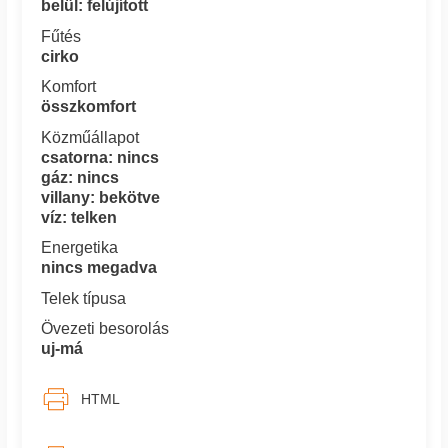
belül: felújított
Fűtés
cirko
Komfort
összkomfort
Közműállapot
csatorna: nincs
gáz: nincs
villany: bekötve
víz: telken
Energetika
nincs megadva
Telek típusa
Övezeti besorolás
uj-má
HTML