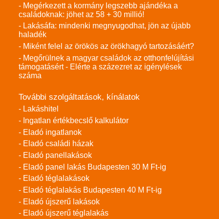
- Megérkezett a kormány legszebb ajándéka a
családoknak: jöhet az 58 + 30 millió!
- Lakásáfa: mindenki megnyugodhat, jön az újabb
haladék
- Miként felel az örökös az örökhagyó tartozásáért?
- Megőrülnek a magyar családok az otthonfelújítási
támogatásért - Elérte a százezret az igénylések
száma
További szolgáltatások, kínálatok
- Lakáshitel
- Ingatlan értékbecslő kalkulátor
- Eladó ingatlanok
- Eladó családi házak
- Eladó panellakások
- Eladó panel lakás Budapesten 30 M Ft-ig
- Eladó téglalakások
- Eladó téglalakás Budapesten 40 M Ft-ig
- Eladó újszerű lakások
- Eladó újszerű téglalakás