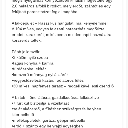
mégis nyugalmas környezetben kínálok megvételre egy
2,6 hektáros alföldi birtokot, mely erdőt, szántót és egy
felújított parasztházat foglal magába.
A lakóépület – klasszikus hangulat, mai kényelemmel
A 104 m²-es, vegyes falazatú parasztház megőrizte
eredeti karakterét, miközben a mindennapi használatra
korszerűsítették.
Főbb jellemzők:
•3 külön nyíló szoba
•tágas konyha + kamra
•fürdőszoba, előtér
•korszerű műanyag nyílászárók
•vegyestüzelésű kazán, radiátoros fűtés
•30 m²-es, napfényes terasz – reggeli kávé, esti csend ☕
A birtok – önellátásra, gazdálkodásra felkészítve
•7 fúrt kút biztosítja a vízellátást
•saját akácerdő, a fűtéshez szükséges fa helyben
kitermelhető
•melléképületek, garázs, gépjárműbeálló
•erdő + szántó egy helyrajzi egységben