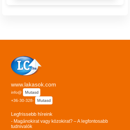
www.lakasok.com
info@
Mutasd
+36-30-328-
Mutasd
Legfrissebb híreink
- Magánokirat vagy közokirat? – A legfontosabb
tudnivalók