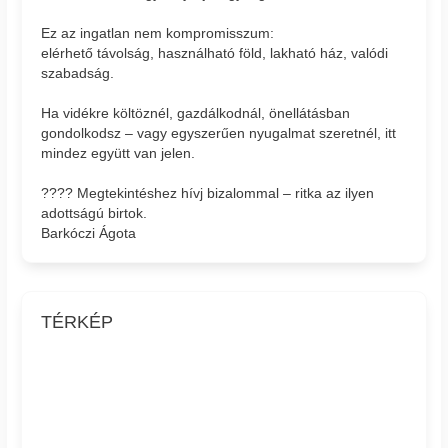
Ez az ingatlan nem kompromisszum:
elérhető távolság, használható föld, lakható ház, valódi
szabadság.
Ha vidékre költöznél, gazdálkodnál, önellátásban
gondolkodsz – vagy egyszerűen nyugalmat szeretnél, itt
mindez együtt van jelen.
???? Megtekintéshez hívj bizalommal – ritka az ilyen
adottságú birtok.
Barkóczi Ágota
TÉRKÉP