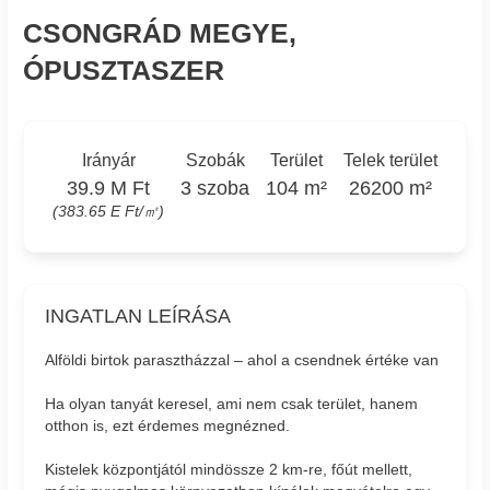
CSONGRÁD MEGYE,
ÓPUSZTASZER
Irányár
Szobák
Terület
Telek terület
39.9 M Ft
3 szoba
104 m²
26200 m²
(383.65 E Ft/㎡)
INGATLAN LEÍRÁSA
Alföldi birtok parasztházzal – ahol a csendnek értéke van
Ha olyan tanyát keresel, ami nem csak terület, hanem
otthon is, ezt érdemes megnézned.
Kistelek központjától mindössze 2 km-re, főút mellett,