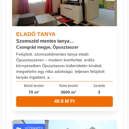
ELADÓ TANYA
Szomszéd mentes tanya....
Csongrád megye, Ópusztaszer
Felújított, szomszédmentes tanya eladó
Ópusztaszeren – modern komforttal, erdős
környezetben Ópusztaszer külterületén kínálok
megvételre egy ritka adottságú, teljesen felújított
tanyás ingatlant, a...
Belső terület
Telek terület
Szobák
70 m²
3600 m²
3
49.9 M Ft
VÍZPARTI!