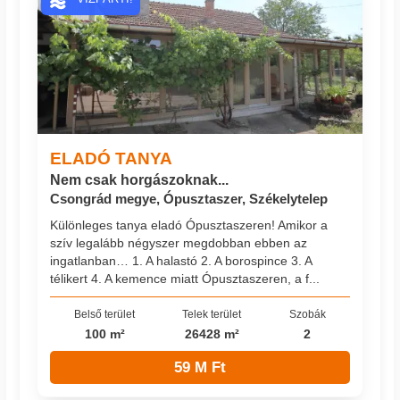
ELADÓ TANYA
Nem csak horgászoknak...
Csongrád megye, Ópusztaszer, Székelytelep
Különleges tanya eladó Ópusztaszeren! Amikor a
szív legalább négyszer megdobban ebben az
ingatlanban… 1. A halastó 2. A borospince 3. A
télikert 4. A kemence miatt Ópusztaszeren, a f...
Belső terület
Telek terület
Szobák
100 m²
26428 m²
2
59 M Ft