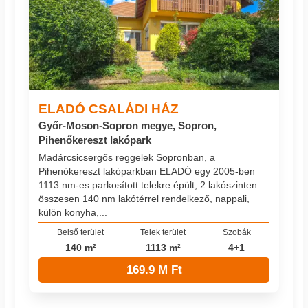
ELADÓ CSALÁDI HÁZ
Győr-Moson-Sopron megye, Sopron,
Pihenőkereszt lakópark
Madárcsicsergős reggelek Sopronban, a
Pihenőkereszt lakóparkban ELADÓ egy 2005-ben
1113 nm-es parkosított telekre épült, 2 lakószinten
összesen 140 nm lakótérrel rendelkező, nappali,
külön konyha,...
Belső terület
Telek terület
Szobák
140 m²
1113 m²
4+1
169.9 M Ft