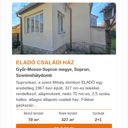
ELADÓ CSALÁDI HÁZ
Győr-Moson-Sopron megye, Sopron,
Szentmihálydomb
Sopronban, a szent Mihály dombon ELADÓ egy
eredetileg 1967-ben épült, 327 nm-es telekkel
rendelkező, alápincézett, netto 70 nm-es, 2,5 szoba
hallos, átlagos állapotú családi ház. Fűtése:
gázkazán,...
Belső terület
Telek terület
Szobák
70 m²
327 m²
2+1