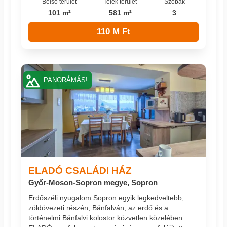
Belső terület
Telek terület
Szobák
101 m²
581 m²
3
110 M Ft
PANORÁMÁS!
ELADÓ CSALÁDI HÁZ
Győr-Moson-Sopron megye, Sopron
Erdőszéli nyugalom Sopron egyik legkedveltebb,
zöldövezeti részén, Bánfalván, az erdő és a
történelmi Bánfalvi kolostor közvetlen közelében