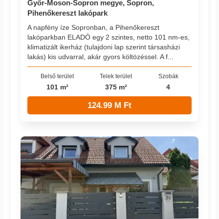
Győr-Moson-Sopron megye, Sopron,
Pihenőkereszt lakópark
A napfény íze Sopronban, a Pihenőkereszt
lakóparkban ELADÓ egy 2 szintes, netto 101 nm-es,
klimatizált ikerház (tulajdoni lap szerint társasházi
lakás) kis udvarral, akár gyors költözéssel. A f...
Belső terület
Telek terület
Szobák
101 m²
375 m²
4
124.99 M Ft