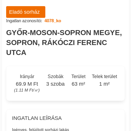
Eladó sorház
Ingatlan azonosító:
4078_ko
GYŐR-MOSON-SOPRON MEGYE,
SOPRON, RÁKÓCZI FERENC
UTCA
Irányár
Szobák
Terület
Telek terület
69.9 M Ft
3 szoba
63 m²
1 m²
(1.11 M Ft/㎡)
INGATLAN LEÍRÁSA
Igényes, felújított sorházi lakás