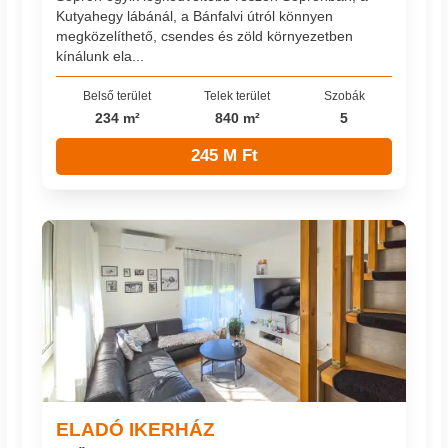
Kutyahegy lábánál, a Bánfalvi útról könnyen
megközelíthető, csendes és zöld környezetben
kínálunk ela...
Belső terület
Telek terület
Szobák
234 m²
840 m²
5
245 M Ft
ELADÓ IKERHÁZ