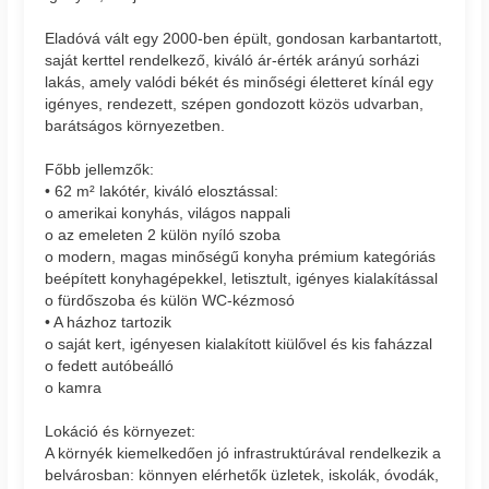
Eladóvá vált egy 2000-ben épült, gondosan karbantartott,
saját kerttel rendelkező, kiváló ár-érték arányú sorházi
lakás, amely valódi békét és minőségi életteret kínál egy
igényes, rendezett, szépen gondozott közös udvarban,
barátságos környezetben.
Főbb jellemzők:
• 62 m² lakótér, kiváló elosztással:
o amerikai konyhás, világos nappali
o az emeleten 2 külön nyíló szoba
o modern, magas minőségű konyha prémium kategóriás
beépített konyhagépekkel, letisztult, igényes kialakítással
o fürdőszoba és külön WC-kézmosó
• A házhoz tartozik
o saját kert, igényesen kialakított kiülővel és kis faházzal
o fedett autóbeálló
o kamra
Lokáció és környezet:
A környék kiemelkedően jó infrastruktúrával rendelkezik a
belvárosban: könnyen elérhetők üzletek, iskolák, óvodák,