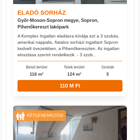
ELADÓ SORHÁZ
Győr-Moson-Sopron megye, Sopron,
Pihenőkereszt lakópark
A Komplex Ingatlan eladásra kínálja ezt a 3 szobás,
amerikai nappalis, fiatalos sorházi ingatlant Sopron
kedvelt övezetében, a Pihenőkereszten. Az ingatlan
elosztása szerint rendelkezik: - 3 szob...
Belső terület
Telek terület
Szobák
116 m²
124 m²
3
110 M Ft
KÉTGENERÁCIÓS!