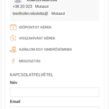
KOMPLEX INGATLAN
Mutasd
+36 20 323
Mutasd
breithofer.nikoletta@
IDŐPONTOT KÉREK
VISSZAHÍVÁST KÉREK
AJÁNLOM EGY ISMERŐSÖMNEK
MEGOSZTÁS
KAPCSOLATFELVÉTEL
Név
Email