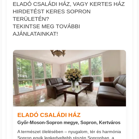
ELADÓ CSALÁDI HÁZ, VAGY KERTES HÁZ
HIRDETÉST KERES SOPRON
TERÜLETÉN?
TEKINTSE MEG TOVÁBBI
AJÁNLATAINKAT!
ELADÓ CSALÁDI HÁZ
Győr-Moson-Sopron megye, Sopron, Kertváros
A természet ölelésében – nyugalom, tér és harmónia
Sopron egyik legkedveltebb részén Sopronban, a