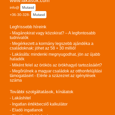
www.lakasok.com
info@
Mutasd
+36-30-328-
Mutasd
Legfrissebb híreink
- Magánokirat vagy közokirat? – A legfontosabb
tudnivalók
- Megérkezett a kormány legszebb ajándéka a
családoknak: jöhet az 58 + 30 millió!
- Lakásáfa: mindenki megnyugodhat, jön az újabb
haladék
- Miként felel az örökös az örökhagyó tartozásáért?
- Megőrülnek a magyar családok az otthonfelújítási
támogatásért - Elérte a százezret az igénylések
száma
További szolgáltatások, kínálatok
- Lakáshitel
- Ingatlan értékbecslő kalkulátor
- Eladó ingatlanok