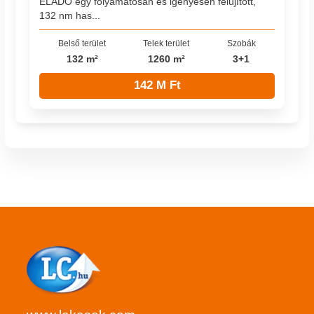
ELADÓ egy folyamatosan és igényesen felújított,
132 nm has...
Belső terület
Telek terület
Szobák
132 m²
1260 m²
3+1
142 M Ft