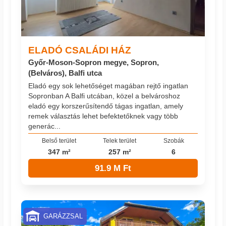
ELADÓ CSALÁDI HÁZ
Győr-Moson-Sopron megye, Sopron,
(Belváros), Balfi utca
Eladó egy sok lehetőséget magában rejtő ingatlan
Sopronban A Balfi utcában, közel a belvároshoz
eladó egy korszerűsítendő tágas ingatlan, amely
remek választás lehet befektetőknek vagy több
generác...
Belső terület
Telek terület
Szobák
347 m²
257 m²
6
91.9 M Ft
GARÁZZSAL