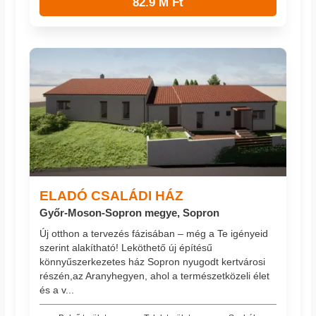
82.9 M Ft
ELADÓ CSALÁDI HÁZ
Győr-Moson-Sopron megye, Sopron
Új otthon a tervezés fázisában – még a Te igényeid
szerint alakítható! Leköthető új építésű
könnyűszerkezetes ház Sopron nyugodt kertvárosi
részén,az Aranyhegyen, ahol a természetközeli élet
és a v...