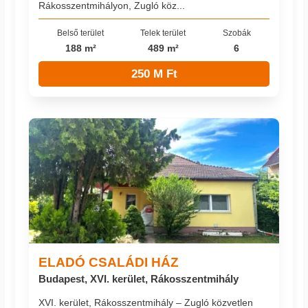
Rákosszentmihályon, Zugló köz...
Belső terület
Telek terület
Szobák
188 m²
489 m²
6
250 M Ft
ELADÓ CSALÁDI HÁZ
Budapest, XVI. kerület, Rákosszentmihály
XVI. kerület, Rákosszentmihály – Zugló közvetlen