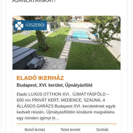
AJÁNLATAINKAT!
ÚJSZERŰ!
ELADÓ IKERHÁZ
Budapest, XVI. kerület, Újmátyásföld
Eladó LUXUS OTTHON XVI., ÚJMÁTYÁSFÖLD –
600 nm PRIVÁT KERT, MEDENCE, SZAUNA, 4
ÁLLÁSOS GARÁZS Budapest XVI. kerületének egyik
kedvelt részén, Újmátyásföldön kínálunk megvételre
egy minden igényt ki...
Belső terület
Telek terület
Szobák