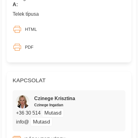
A:
Telek típusa
HTML
PDF
KAPCSOLAT
Czinege Krisztina
Czinege Ingatlan
Mutasd
+36 30 514
Mutasd
info@