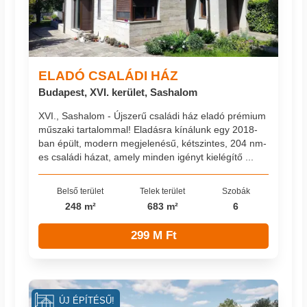
ELADÓ CSALÁDI HÁZ
Budapest, XVI. kerület, Sashalom
XVI., Sashalom - Újszerű családi ház eladó prémium
műszaki tartalommal! Eladásra kínálunk egy 2018-
ban épült, modern megjelenésű, kétszintes, 204 nm-
es családi házat, amely minden igényt kielégítő ...
Belső terület
Telek terület
Szobák
248 m²
683 m²
6
299 M Ft
ÚJ ÉPÍTÉSŰ!