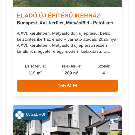
ELADÓ ÚJ ÉPÍTÉSŰ IKERHÁZ
Budapest, XVI. kerület, Mátyásföld - Petőfikert
A XVI. kerületben, Mátyásföldön új építésű, belső
kétszintes ikerház eladó – várható átadás: 2026 nyár
A XVI. kerületben, Mátyásföld új építésű részén
kínálunk megvételre egy modern kialakítású, új...
Belső terület
Telek terület
Szobák
119 m²
200 m²
4
155 M Ft
ÚJSZERŰ!