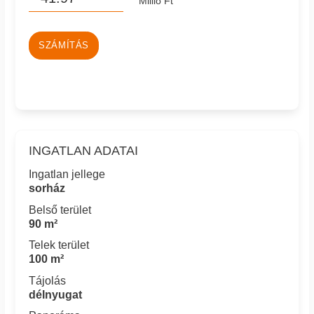
Millió Ft
SZÁMÍTÁS
INGATLAN ADATAI
Ingatlan jellege
sorház
Belső terület
90 m²
Telek terület
100 m²
Tájolás
délnyugat