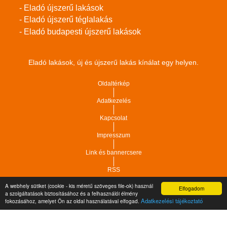
- Eladó újszerű lakások
- Eladó újszerű téglalakás
- Eladó budapesti újszerű lakások
Eladó lakások, új és újszerű lakás kínálat egy helyen.
Oldaltérkép
Adatkezelés
Kapcsolat
Impresszum
Link és bannercsere
RSS
A webhely sütiket (cookie - kis méretű szöveges file-ok) használ
Elfogadom
Vár-Köz Kft. - Ingatlan nyilvántartó, ügyviteli és
a szolgáltatások biztosításához és a felhasználói élmény
Copyright © 2021.
Adatkezelési tájékoztató
fokozásához, amelyet Ön az oldal használatával elfogad.
adminisztrációs szoftver