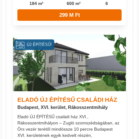
184 m²
600 m²
6
299 M Ft
ÚJ ÉPÍTÉSŰ!
ELADÓ ÚJ ÉPÍTÉSŰ CSALÁDI HÁZ
Budapest, XVI. kerület, Rákosszentmihály
Eladó ÚJ ÉPÍTÉSŰ családi ház XVI.,
Rákosszentmihályon – Zugló szomszédságában, az
Örs vezér terétől mindössze 10 percre Budapest
XVI. kerületének egyik kedvelt részén,