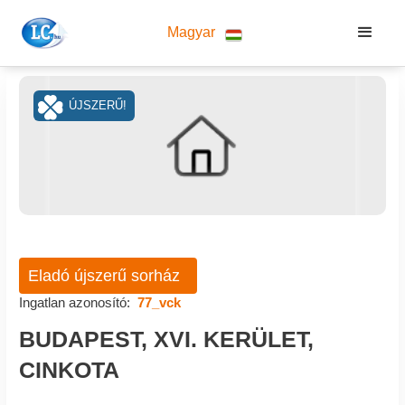
Magyar
ÚJSZERŰ!
Eladó újszerű sorház
Ingatlan azonosító:
77_vck
BUDAPEST, XVI. KERÜLET,
CINKOTA