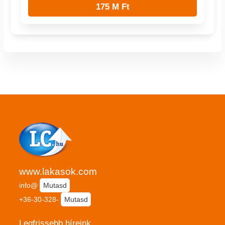
175 M Ft
www.lakasok.com
info@
Mutasd
+36-30-328-
Mutasd
Legfrissebb híreink