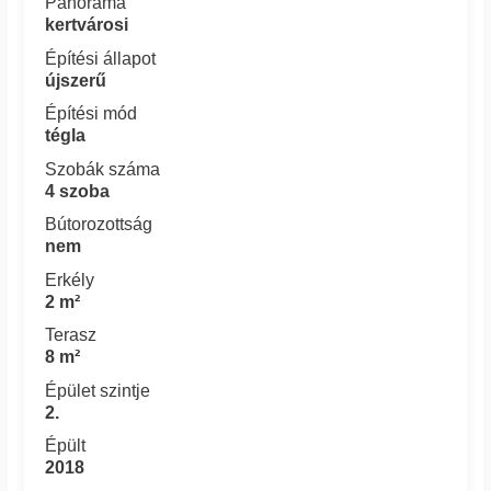
Panoráma
kertvárosi
Építési állapot
újszerű
Építési mód
tégla
Szobák száma
4 szoba
Bútorozottság
nem
Erkély
2 m²
Terasz
8 m²
Épület szintje
2.
Épült
2018