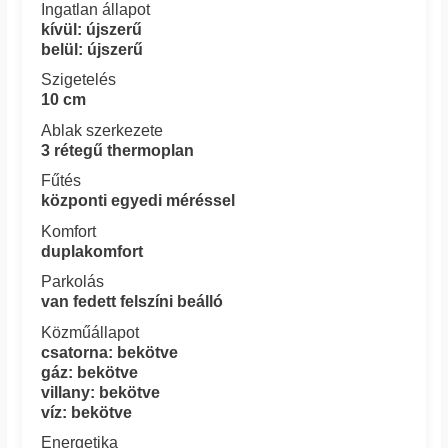
Ingatlan állapot
kívül: újszerű
belül: újszerű
Szigetelés
10 cm
Ablak szerkezete
3 rétegű thermoplan
Fűtés
központi egyedi méréssel
Komfort
duplakomfort
Parkolás
van fedett felszíni beálló
Közműállapot
csatorna: bekötve
gáz: bekötve
villany: bekötve
víz: bekötve
Energetika