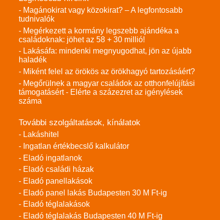
- Magánokirat vagy közokirat? – A legfontosabb
tudnivalók
- Megérkezett a kormány legszebb ajándéka a
családoknak: jöhet az 58 + 30 millió!
- Lakásáfa: mindenki megnyugodhat, jön az újabb
haladék
- Miként felel az örökös az örökhagyó tartozásáért?
- Megőrülnek a magyar családok az otthonfelújítási
támogatásért - Elérte a százezret az igénylések
száma
További szolgáltatások, kínálatok
- Lakáshitel
- Ingatlan értékbecslő kalkulátor
- Eladó ingatlanok
- Eladó családi házak
- Eladó panellakások
- Eladó panel lakás Budapesten 30 M Ft-ig
- Eladó téglalakások
- Eladó téglalakás Budapesten 40 M Ft-ig