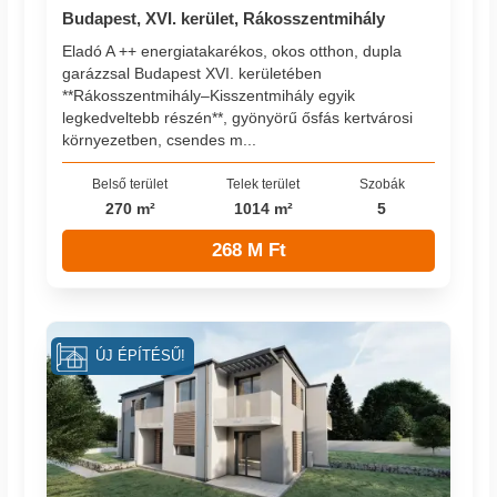
Budapest, XVI. kerület, Rákosszentmihály
Eladó A ++ energiatakarékos, okos otthon, dupla
garázzsal Budapest XVI. kerületében
**Rákosszentmihály–Kisszentmihály egyik
legkedveltebb részén**, gyönyörű ősfás kertvárosi
környezetben, csendes m...
Belső terület
Telek terület
Szobák
270 m²
1014 m²
5
268 M Ft
ÚJ ÉPÍTÉSŰ!