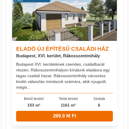
ELADÓ ÚJ ÉPÍTÉSŰ CSALÁDI HÁZ
Budapest, XVI. kerület, Rákosszentmihály
Budapest XVI. kerületének csendes, családbarát
részén, Rákosszentmihályon kínálunk eladásra egy
tágas családi házat. Rákosszentmihály városrész
kiváló választás mindazok számára, akik nyugodt,
mégis...
Belső terület
Telek terület
Szobák
153 m²
1161 m²
6
269.9 M Ft