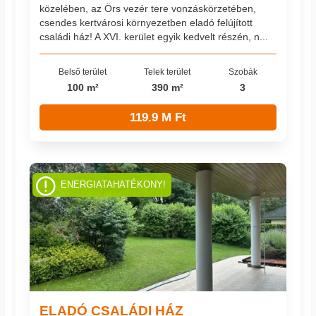
közelében, az Örs vezér tere vonzáskörzetében,
csendes kertvárosi környezetben eladó felújított
családi ház! A XVI. kerület egyik kedvelt részén, n...
Belső terület
Telek terület
Szobák
100 m²
390 m²
3
119.9 M Ft
ENERGIATAHATÉKONY!
ELADÓ CSALÁDI HÁZ