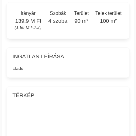
Irányár
Szobák
Terület
Telek terület
139.9 M Ft
4 szoba
90 m²
100 m²
(1.55 M Ft/㎡)
INGATLAN LEÍRÁSA
Eladó
TÉRKÉP