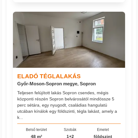
ELADÓ TÉGLALAKÁS
Győr-Moson-Sopron megye, Sopron
Teljesen felújított lakás Sopron csendes, mégis
központi részén Sopron belvárosától mindössze 5
perc sétára, egy nyugodt, családias hangulatú
utcában kínálok egy földszinti, tégla lakást, amely a
k...
Belső terület
Szobák
Emelet
48 m²
1+2
földszint