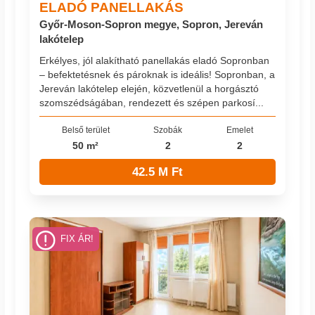
ELADÓ PANELLAKÁS
Győr-Moson-Sopron megye, Sopron, Jereván
lakótelep
Erkélyes, jól alakítható panellakás eladó Sopronban
– befektetésnek és pároknak is ideális! Sopronban, a
Jereván lakótelep elején, közvetlenül a horgásztó
szomszédságában, rendezett és szépen parkosí...
Belső terület
Szobák
Emelet
50 m²
2
2
42.5 M Ft
FIX ÁR!