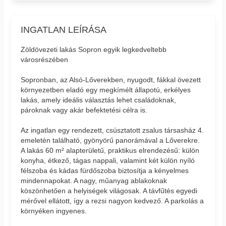
INGATLAN LEÍRÁSA
Zöldövezeti lakás Sopron egyik legkedveltebb
városrészében
Sopronban, az Alsó-Lőverekben, nyugodt, fákkal övezett
környezetben eladó egy megkímélt állapotú, erkélyes
lakás, amely ideális választás lehet családoknak,
pároknak vagy akár befektetési célra is.
Az ingatlan egy rendezett, csúsztatott zsalus társasház 4.
emeletén található, gyönyörű panorámával a Lőverekre.
A lakás 60 m² alapterületű, praktikus elrendezésű: külön
konyha, étkező, tágas nappali, valamint két külön nyíló
félszoba és kádas fürdőszoba biztosítja a kényelmes
mindennapokat. A nagy, műanyag ablakoknak
köszönhetően a helyiségek világosak. A távfűtés egyedi
mérővel ellátott, így a rezsi nagyon kedvező. A parkolás a
környéken ingyenes.