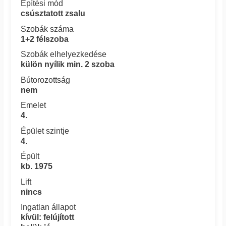
Építési mód
csúsztatott zsalu
Szobák száma
1+2 félszoba
Szobák elhelyezkedése
külön nyílik min. 2 szoba
Bútorozottság
nem
Emelet
4.
Épület szintje
4.
Épült
kb. 1975
Lift
nincs
Ingatlan állapot
kívül: felújított