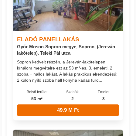
ELADÓ PANELLAKÁS
Győr-Moson-Sopron megye, Sopron, (Jereván
lakótelep), Teleki Pál utca
Sopron kedvelt részén, a Jereván-lakótelepen
kínálom megvételre ezt az 53 m²-es, 3. emeleti, 2
szoba + hallos lakást. A lakás praktikus elrendezésű:
2 külön nyíló szoba hall konyha kádas fürd...
Belső terület
Szobák
Emelet
53 m²
2
3
49.9 M Ft