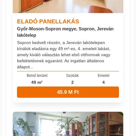
ELADÓ PANELLAKÁS
Győr-Moson-Sopron megye, Sopron, Jereván
lakótelep
Sopron kedvelt részén, a Jereván lakótelepen
kínálok eladásra egy 49 m²-es, 4. emeleti lakást,
amely kiváló választás lehet első otthonnak vagy
befektetésnek egyaránt. Az ingatlan általános
állapot...
Belső terület
Szobák
Emelet
49 m²
2
4
45.9 M Ft