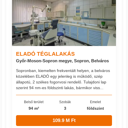
ELADÓ TÉGLALAKÁS
Győr-Moson-Sopron megye, Sopron, Belváros
Sopronban, kiemelten frekventált helyen, a belváros
közelében ELADÓ egy jelenleg is működő, szép
állapotú, 2 székes fogorvosi rendelő. Tulajdoni lap
szerint 94 nm-es földszinti lakás, bármikor viss...
Belső terület
Szobák
Emelet
94 m²
3
földszint
109.9 M Ft