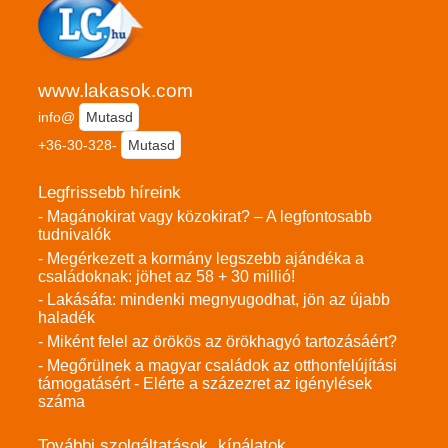
www.lakasok.com
info@
Mutasd
+36-30-328-
Mutasd
Legfrissebb híreink
- Magánokirat vagy közokirat? – A legfontosabb
tudnivalók
- Megérkezett a kormány legszebb ajándéka a
családoknak: jöhet az 58 + 30 millió!
- Lakásáfa: mindenki megnyugodhat, jön az újabb
haladék
- Miként felel az örökös az örökhagyó tartozásáért?
- Megőrülnek a magyar családok az otthonfelújítási
támogatásért - Elérte a százezret az igénylések
száma
További szolgáltatások, kínálatok