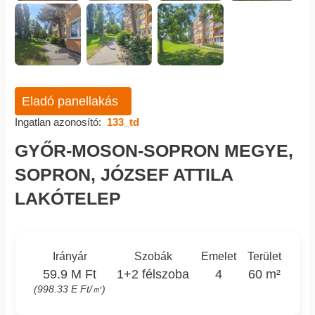
Eladó panellakás
Ingatlan azonosító:
133_td
GYŐR-MOSON-SOPRON MEGYE,
SOPRON, JÓZSEF ATTILA
LAKÓTELEP
Irányár
Szobák
Emelet
Terület
59.9 M Ft
1+2 félszoba
4
60 m²
(998.33 E Ft/㎡)