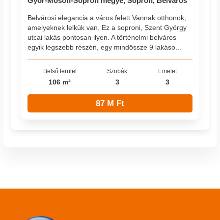
Győr-Moson-Sopron megye, Sopron, Belváros
Belvárosi elegancia a város felett Vannak otthonok,
amelyeknek lelkük van. Ez a soproni, Szent György
utcai lakás pontosan ilyen. A történelmi belváros
egyik legszebb részén, egy mindössze 9 lakáso...
Belső terület
Szobák
Emelet
106 m²
3
3
87 M Ft