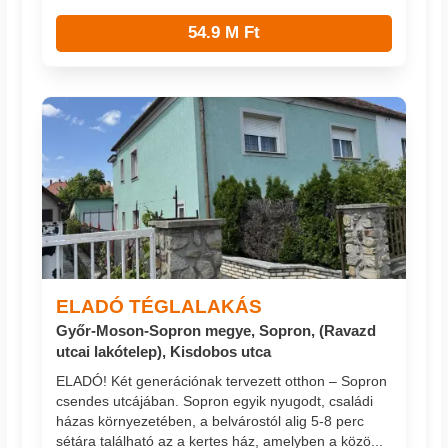
54.9 M Ft
ELADÓ TÉGLALAKÁS
Győr-Moson-Sopron megye, Sopron, (Ravazd
utcai lakótelep), Kisdobos utca
ELADÓ! Két generációnak tervezett otthon – Sopron
csendes utcájában. Sopron egyik nyugodt, családi
házas környezetében, a belvárostól alig 5-8 perc
sétára található az a kertes ház, amelyben a közö...