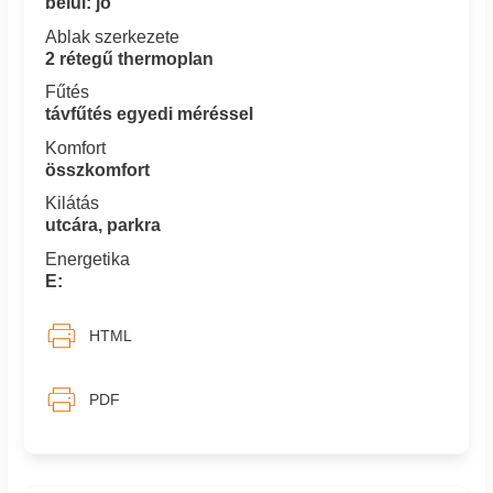
belül: jó
Ablak szerkezete
2 rétegű thermoplan
Fűtés
távfűtés egyedi méréssel
Komfort
összkomfort
Kilátás
utcára, parkra
Energetika
E:
HTML
PDF