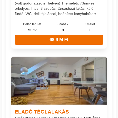
(volt gödörjátszótér helyén) 1. emeleti, 73nm-es,
erkélyes, liftes, 3 szobás, társasházi lakás, külön
fürdő, WC, déli tájolással, beépített konyhabútorr...
Belső terület
Szobák
Emelet
73 m²
3
1
68.9 M Ft
ELADÓ TÉGLALAKÁS