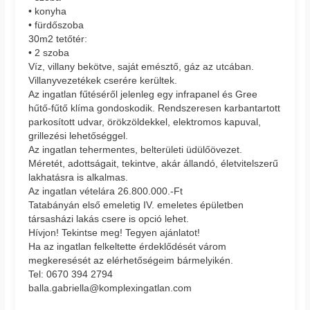
• konyha
• fürdőszoba
30m2 tetőtér:
• 2 szoba
Víz, villany bekötve, saját emésztő, gáz az utcában.
Villanyvezetékek cserére kerültek.
Az ingatlan fűtéséről jelenleg egy infrapanel és Gree
hűtő-fűtő klíma gondoskodik. Rendszeresen karbantartott
parkosított udvar, örökzöldekkel, elektromos kapuval,
grillezési lehetőséggel.
Az ingatlan tehermentes, belterületi üdülőövezet.
Méretét, adottságait, tekintve, akár állandó, életvitelszerű
lakhatásra is alkalmas.
Az ingatlan vételára 26.800.000.-Ft
Tatabányán első emeletig IV. emeletes épületben
társasházi lakás csere is opció lehet.
Hívjon! Tekintse meg! Tegyen ajánlatot!
Ha az ingatlan felkeltette érdeklődését várom
megkeresését az elérhetőségeim bármelyikén.
Tel: 0670 394 2794
balla.gabriella@komplexingatlan.com