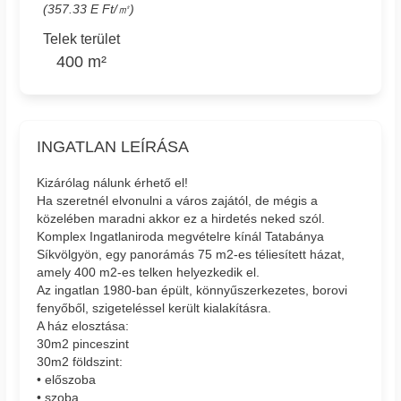
(357.33 E Ft/㎡)
Telek terület
400 m²
INGATLAN LEÍRÁSA
Kizárólag nálunk érhető el!
Ha szeretnél elvonulni a város zajától, de mégis a
közelében maradni akkor ez a hirdetés neked szól.
Komplex Ingatlaniroda megvételre kínál Tatabánya
Síkvölgyön, egy panorámás 75 m2-es téliesített házat,
amely 400 m2-es telken helyezkedik el.
Az ingatlan 1980-ban épült, könnyűszerkezetes, borovi
fenyőből, szigeteléssel került kialakításra.
A ház elosztása:
30m2 pinceszint
30m2 földszint:
• előszoba
• szoba