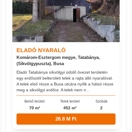
ELADÓ NYARALÓ
Komárom-Esztergom megye, Tatabánya,
(Síkvölgypuszta), Busa
Eladó Tatabánya síkvölgyi üdülő övezet területén
egy erdőszéli belterületi telek a rajta álló nyaralóval.
A telek első része a Busa utcára nyílik a hátsó része
meg a sikvölgyi erdőre. A telek nem n...
Belső terület
Telek terület
Szobák
70 m²
452 m²
2
26.8 M Ft