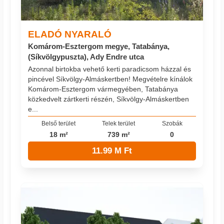
ELADÓ NYARALÓ
Komárom-Esztergom megye, Tatabánya,
(Síkvölgypuszta), Ady Endre utca
Azonnal birtokba vehető kerti paradicsom házzal és
pincével Síkvölgy-Almáskertben! Megvételre kínálok
Komárom-Esztergom vármegyében, Tatabánya
közkedvelt zártkerti részén, Síkvölgy-Almáskertben
e...
Belső terület
Telek terület
Szobák
18 m²
739 m²
0
11.99 M Ft