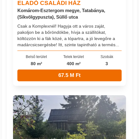
ELADÓ CSALÁDI HÁZ
Komárom-Esztergom megye, Tatabánya,
(Síkvölgypuszta), Süllő utca
Csak a Komplexnél! Hagyja ott a város zaját,
pakoljon be a bőröndökbe, hívja a szállítókat,
költözzön ki a fák közé, a tópartra, a jó levegőre a
madárcsicsergésbe! Itt, szinte tapintható a termés...
Belső terület
Telek terület
Szobák
80 m²
400 m²
3
67.5 M Ft