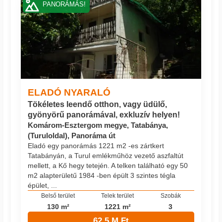
PANORÁMÁS!
ELADÓ NYARALÓ
Tökéletes leendő otthon, vagy üdülő,
gyönyörű panorámával, exkluzív helyen!
Komárom-Esztergom megye, Tatabánya,
(Turuloldal), Panoráma út
Eladó egy panorámás 1221 m2 -es zártkert
Tatabányán, a Turul emlékműhöz vezető aszfaltút
mellett, a Kő hegy tetején. A telken található egy 50
m2 alapterületű 1984 -ben épült 3 szintes tégla
épület, ...
Belső terület
Telek terület
Szobák
130 m²
1221 m²
3
62.5 M Ft