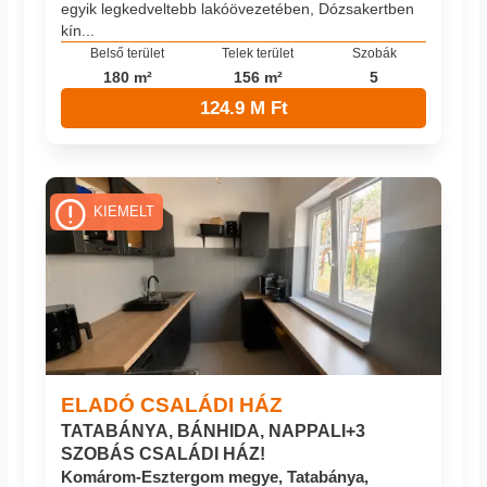
egyik legkedveltebb lakóövezetében, Dózsakertben
kín...
Belső terület
Telek terület
Szobák
180 m²
156 m²
5
124.9 M Ft
KIEMELT
ELADÓ CSALÁDI HÁZ
TATABÁNYA, BÁNHIDA, NAPPALI+3
SZOBÁS CSALÁDI HÁZ!
Komárom-Esztergom megye, Tatabánya,