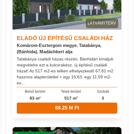
LÁTVÁNYTERV
ELADÓ ÚJ ÉPÍTÉSŰ CSALÁDI HÁZ
Komárom-Esztergom megye, Tatabánya,
(Bánhida), Madáchkert alja
Tatabánya családi házas részén, Bánhidán kínáljuk
megvételre ezt a kulcsrakész, új építésű családi
házat! Az 517 m2-es telken elhelyezkedő 67,81 m2
hasznos alapterülettel + egy 15,63, egy 11,59 m2-
es...
Belső terület
Telek terület
Szobák
83 m²
517 m²
3
89.25 M Ft