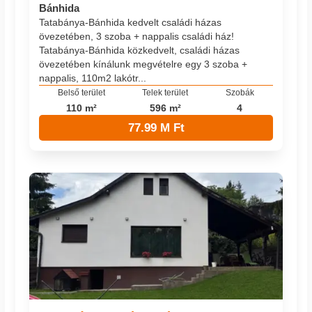
Bánhida
Tatabánya-Bánhida kedvelt családi házas
övezetében, 3 szoba + nappalis családi ház!
Tatabánya-Bánhida közkedvelt, családi házas
övezetében kínálunk megvételre egy 3 szoba +
nappalis, 110m2 lakótr...
Belső terület
Telek terület
Szobák
110 m²
596 m²
4
77.99 M Ft