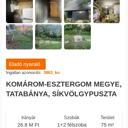
Eladó nyaraló
Ingatlan azonosító:
3863_ko
KOMÁROM-ESZTERGOM MEGYE,
TATABÁNYA, SÍKVÖLGYPUSZTA
Irányár
Szobák
Terület
26.8 M Ft
1+2 félszoba
75 m²