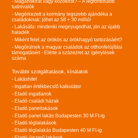
- Magánokirat vagy közokirat? – A legfontosabb
tudnivalók
- Megérkezett a kormány legszebb ajándéka a
családoknak: jöhet az 58 + 30 millió!
- Lakásáfa: mindenki megnyugodhat, jön az újabb
haladék
- Miként felel az örökös az örökhagyó tartozásáért?
- Megőrülnek a magyar családok az otthonfelújítási
támogatásért - Elérte a százezret az igénylések
száma
További szolgáltatások, kínálatok
- Lakáshitel
- Ingatlan értékbecslő kalkulátor
- Eladó ingatlanok
- Eladó családi házak
- Eladó panellakások
- Eladó panel lakás Budapesten 30 M Ft-ig
- Eladó téglalakások
- Eladó téglalakás Budapesten 40 M Ft-ig
- Eladó újszerű lakások