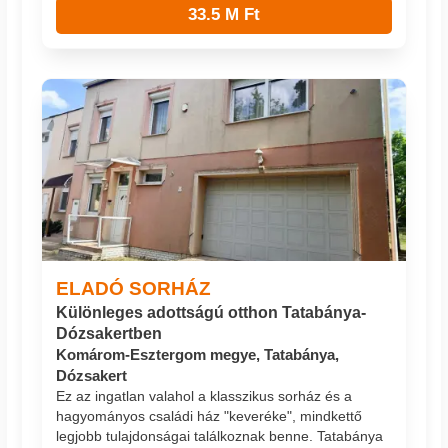
33.5 M Ft
ELADÓ SORHÁZ
Különleges adottságú otthon Tatabánya-
Dózsakertben
Komárom-Esztergom megye, Tatabánya,
Dózsakert
Ez az ingatlan valahol a klasszikus sorház és a
hagyományos családi ház "keveréke", mindkettő
legjobb tulajdonságai találkoznak benne. Tatabánya