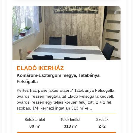
ELADÓ IKERHÁZ
Komárom-Esztergom megye, Tatabánya,
Felsőgalla
Kertes ház panellakás áráért? Tatabánya Felsőgalla
óvárosi részén megtalálta! Eladó Felsőgalla kedvelt,
óvárosi részén egy teljes körűen felújított, 2 + 2 fél
szobás, 1/4 ikerházi ingatlan 313 m²-e...
Belső terület
Telek terület
Szobák
80 m²
313 m²
2+2