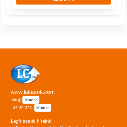
www.lakasok.com
info@
Mutasd
+36-30-328-
Mutasd
Legfrissebb híreink