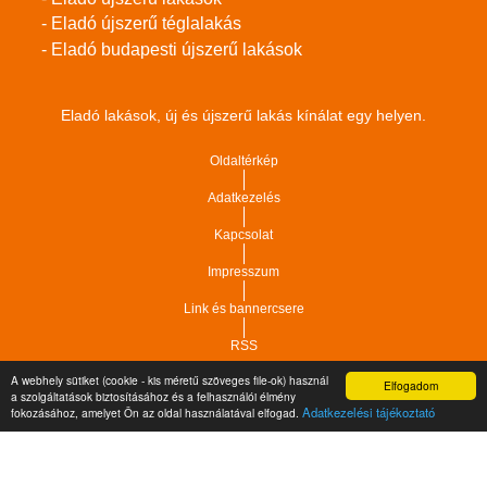
- Eladó újszerű téglalakás
- Eladó budapesti újszerű lakások
Eladó lakások, új és újszerű lakás kínálat egy helyen.
Oldaltérkép
Adatkezelés
Kapcsolat
Impresszum
Link és bannercsere
RSS
A webhely sütiket (cookie - kis méretű szöveges file-ok) használ
Elfogadom
Vár-Köz Kft. - Ingatlan nyilvántartó, ügyviteli és
a szolgáltatások biztosításához és a felhasználói élmény
Copyright © 2021.
Adatkezelési tájékoztató
fokozásához, amelyet Ön az oldal használatával elfogad.
adminisztrációs szoftver