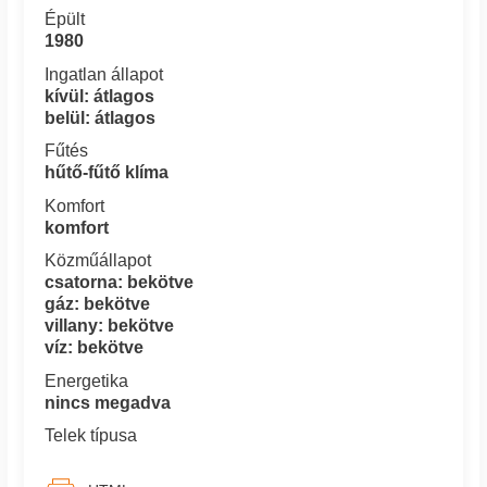
Épült
1980
Ingatlan állapot
kívül: átlagos
belül: átlagos
Fűtés
hűtő-fűtő klíma
Komfort
komfort
Közműállapot
csatorna: bekötve
gáz: bekötve
villany: bekötve
víz: bekötve
Energetika
nincs megadva
Telek típusa