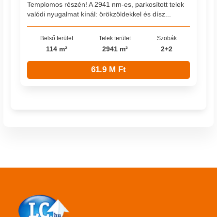
Templomos részén! A 2941 nm-es, parkosított telek
valódi nyugalmat kínál: örökzöldekkel és dísz...
Belső terület
Telek terület
Szobák
114 m²
2941 m²
2+2
61.9 M Ft