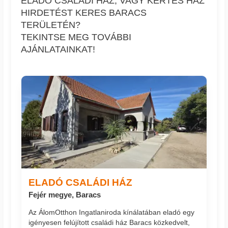
ELADÓ CSALÁDI HÁZ, VAGY KERTES HÁZ
HIRDETÉST KERES BARACS
TERÜLETÉN?
TEKINTSE MEG TOVÁBBI
AJÁNLATAINKAT!
ELADÓ CSALÁDI HÁZ
Fejér megye, Baracs
Az ÁlomOtthon Ingatlaniroda kínálatában eladó egy
igényesen felújított családi ház Baracs közkedvelt,