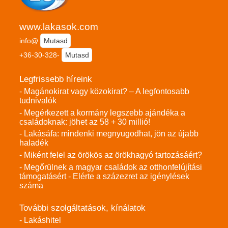
www.lakasok.com
info@
Mutasd
+36-30-328-
Mutasd
Legfrissebb híreink
- Magánokirat vagy közokirat? – A legfontosabb
tudnivalók
- Megérkezett a kormány legszebb ajándéka a
családoknak: jöhet az 58 + 30 millió!
- Lakásáfa: mindenki megnyugodhat, jön az újabb
haladék
- Miként felel az örökös az örökhagyó tartozásáért?
- Megőrülnek a magyar családok az otthonfelújítási
támogatásért - Elérte a százezret az igénylések
száma
További szolgáltatások, kínálatok
- Lakáshitel