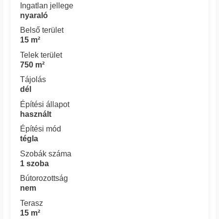
Ingatlan jellege
nyaraló
Belső terület
15 m²
Telek terület
750 m²
Tájolás
dél
Építési állapot
használt
Építési mód
tégla
Szobák száma
1 szoba
Bútorozottság
nem
Terasz
15 m²