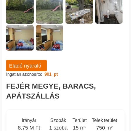
Eladó nyaraló
Ingatlan azonosító:
901_pt
FEJÉR MEGYE, BARACS,
APÁTSZÁLLÁS
Irányár
Szobák
Terület
Telek terület
8.75 M Ft
1 szoba
15 m²
750 m²