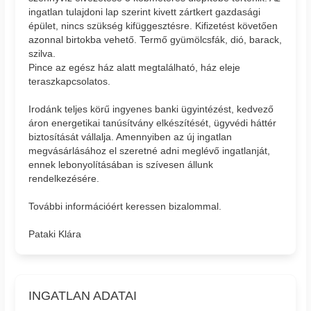
ingatlan tulajdoni lap szerint kivett zártkert gazdasági
épület, nincs szükség kifüggesztésre. Kifizetést követően
azonnal birtokba vehető. Termő gyümölcsfák, dió, barack,
szilva.
Pince az egész ház alatt megtalálható, ház eleje
teraszkapcsolatos.
Irodánk teljes körű ingyenes banki ügyintézést, kedvező
áron energetikai tanúsítvány elkészítését, ügyvédi háttér
biztosítását vállalja. Amennyiben az új ingatlan
megvásárlásához el szeretné adni meglévő ingatlanját,
ennek lebonyolításában is szívesen állunk
rendelkezésére.
További információért keressen bizalommal.
Pataki Klára
INGATLAN ADATAI