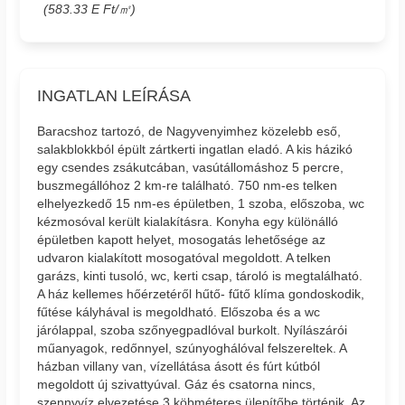
(583.33 E Ft/㎡)
INGATLAN LEÍRÁSA
Baracshoz tartozó, de Nagyvenyimhez közelebb eső,
salakblokkból épült zártkerti ingatlan eladó. A kis házikó
egy csendes zsákutcában, vasútállomáshoz 5 percre,
buszmegállóhoz 2 km-re található. 750 nm-es telken
elhelyezkedő 15 nm-es épületben, 1 szoba, előszoba, wc
kézmosóval került kialakításra. Konyha egy különálló
épületben kapott helyet, mosogatás lehetősége az
udvaron kialakított mosogatóval megoldott. A telken
garázs, kinti tusoló, wc, kerti csap, tároló is megtalálható.
A ház kellemes hőérzetéről hűtő- fűtő klíma gondoskodik,
fűtése kályhával is megoldható. Előszoba és a wc
járólappal, szoba szőnyegpadlóval burkolt. Nyílászárói
műanyagok, redőnnyel, szúnyoghálóval felszereltek. A
házban villany van, vízellátása ásott és fúrt kútból
megoldott új szivattyúval. Gáz és csatorna nincs,
szennyvíz elvezetése 3 köbméteres ülepítőbe történik. Az