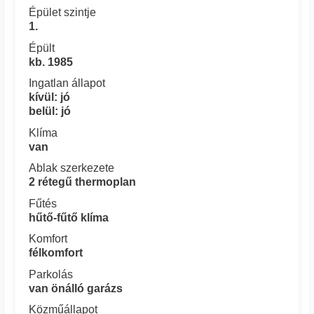
Épület szintje
1.
Épült
kb. 1985
Ingatlan állapot
kívül: jó
belül: jó
Klíma
van
Ablak szerkezete
2 rétegű thermoplan
Fűtés
hűtő-fűtő klíma
Komfort
félkomfort
Parkolás
van önálló garázs
Közműállapot