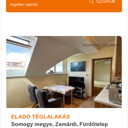
SZŰRŐK

Ingatlan ajánlat
Azonosító: 69_bma
ELADÓ TÉGLALAKÁS
Somogy megye, Zamárdi, Fürdőtelep