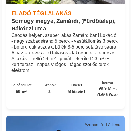
ELADÓ TÉGLALAKÁS
Somogy megye, Zamárdi, (Fürdőtelep),
Rákóczi utca
Csodás helyen, szuper lakás Zamárdiban! Lokáció:
- nagy szabadstrand 5 perc-, - vasútállomás 3 perc-,
- boltok, cukrászdák, büfék 3-5 perc sétatávolságra
A ház: - 7 éves - 10 lakásos - lakóépület - rendezett
A lakás: - nettó 59 m2 - privát, lekerített 53 m²-es
kert-terasz - napos-világos - tágas-szellős terek -
elektrom...
Irányár
Belső terület
Szobák
Emelet
99.9 M Ft
59 m²
2
földszint
(1.69 M Ft/㎡)
Azonosító: 17_bma