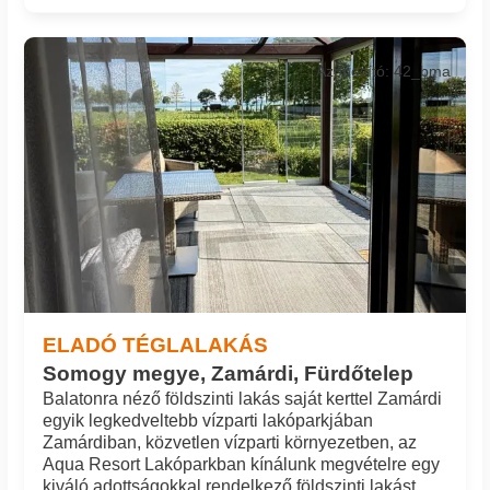
Azonosító: 42_bma
ELADÓ TÉGLALAKÁS
Somogy megye, Zamárdi, Fürdőtelep
Balatonra néző földszinti lakás saját kerttel Zamárdi
egyik legkedveltebb vízparti lakóparkjában
Zamárdiban, közvetlen vízparti környezetben, az
Aqua Resort Lakóparkban kínálunk megvételre egy
kiváló adottságokkal rendelkező földszinti lakást,