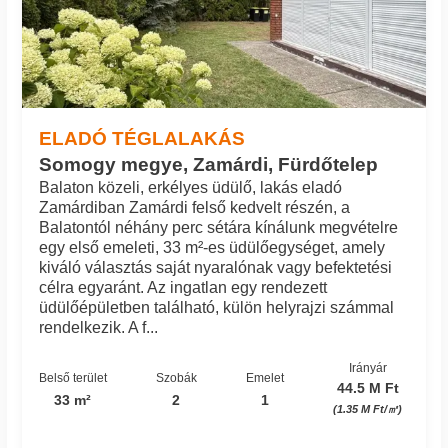
ELADÓ TÉGLALAKÁS
Somogy megye, Zamárdi, Fürdőtelep
Balaton közeli, erkélyes üdülő, lakás eladó
Zamárdiban Zamárdi felső kedvelt részén, a
Balatontól néhány perc sétára kínálunk megvételre
egy első emeleti, 33 m²-es üdülőegységet, amely
kiváló választás saját nyaralónak vagy befektetési
célra egyaránt. Az ingatlan egy rendezett
üdülőépületben található, külön helyrajzi számmal
rendelkezik. A f...
Irányár
Belső terület
Szobák
Emelet
44.5 M Ft
33 m²
2
1
(1.35 M Ft/㎡)