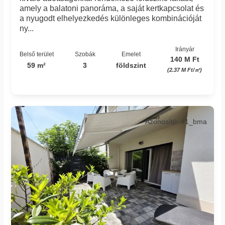
amely a balatoni panoráma, a saját kertkapcsolat és
a nyugodt elhelyezkedés különleges kombinációját
ny...
Irányár
Belső terület
Szobák
Emelet
140 M Ft
59 m²
3
földszint
(2.37 M Ft/㎡)
Azonosító: 41_bma