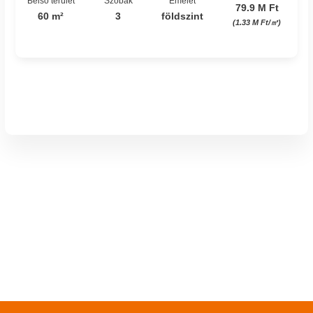
Belső terület
Szobák
Emelet
79.9 M Ft
60 m²
3
földszint
(1.33 M Ft/㎡)