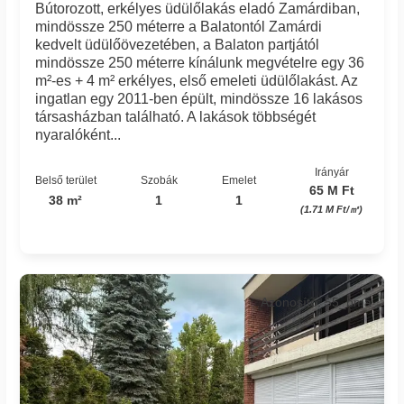
Bútorozott, erkélyes üdülőlakás eladó Zamárdiban,
mindössze 250 méterre a Balatontól Zamárdi
kedvelt üdülőövezetében, a Balaton partjától
mindössze 250 méterre kínálunk megvételre egy 36
m²-es + 4 m² erkélyes, első emeleti üdülőlakást. Az
ingatlan egy 2011-ben épült, mindössze 16 lakásos
társasházban található. A lakások többségét
nyaralóként...
Irányár
Belső terület
Szobák
Emelet
65 M Ft
38 m²
1
1
(1.71 M Ft/㎡)
Azonosító: 55_bma