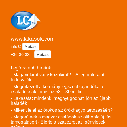
www.lakasok.com
info@
Mutasd
+36-30-328-
Mutasd
Legfrissebb híreink
- Magánokirat vagy közokirat? – A legfontosabb
tudnivalók
- Megérkezett a kormány legszebb ajándéka a
családoknak: jöhet az 58 + 30 millió!
- Lakásáfa: mindenki megnyugodhat, jön az újabb
haladék
- Miként felel az örökös az örökhagyó tartozásáért?
- Megőrülnek a magyar családok az otthonfelújítási
támogatásért - Elérte a százezret az igénylések