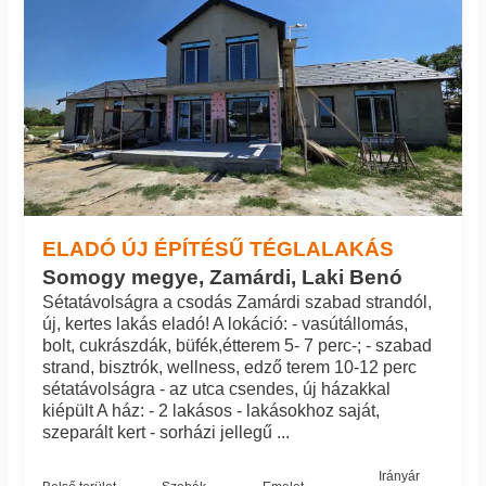
ELADÓ ÚJ ÉPÍTÉSŰ TÉGLALAKÁS
Somogy megye, Zamárdi, Laki Benó
Sétatávolságra a csodás Zamárdi szabad strandól,
új, kertes lakás eladó! A lokáció: - vasútállomás,
bolt, cukrászdák, büfék,étterem 5- 7 perc-; - szabad
strand, bisztrók, wellness, edző terem 10-12 perc
sétatávolságra - az utca csendes, új házakkal
kiépült A ház: - 2 lakásos - lakásokhoz saját,
szeparált kert - sorházi jellegű ...
Irányár