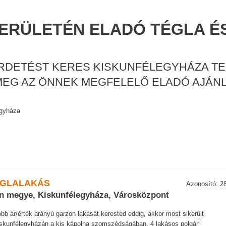
ERÜLETÉN ELADÓ TÉGLA É
IRDETÉST KERES KISKUNFÉLEGYHÁZA T
 MEG AZ ÖNNEK MEGFELELŐ ELADÓ AJÁNL
egyháza
ÉGLALAKÁS
Azonosító: 2
n megye, Kiskunfélegyháza, Városközpont
obb ár/érték arányú garzon lakását kerested eddig, akkor most sikerült
iskunfélegyházán a kis kápolna szomszédságában, 4 lakásos polgári