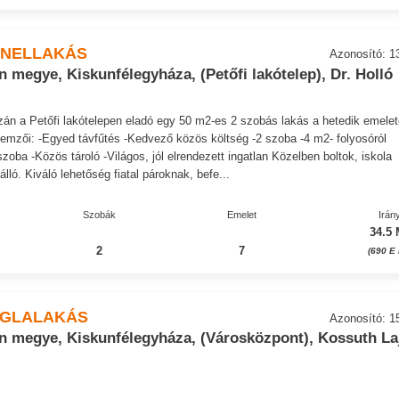
ANELLAKÁS
Azonosító: 1
 megye, Kiskunfélegyháza, (Petőfi lakótelep), Dr. Holló
án a Petőfi lakótelepen eladó egy 50 m2-es 2 szobás lakás a hetedik emelet
llemzői: -Egyed távfűtés -Kedvező közös költség -2 szoba -4 m2- folyosóról
szoba -Közös tároló -Világos, jól elrendezett ingatlan Közelben boltok, iskola
ló. Kiváló lehetőség fiatal pároknak, befe...
Szobák
Emelet
Irán
34.5 
2
7
(690 E 
ÉGLALAKÁS
Azonosító: 1
n megye, Kiskunfélegyháza, (Városközpont), Kossuth La