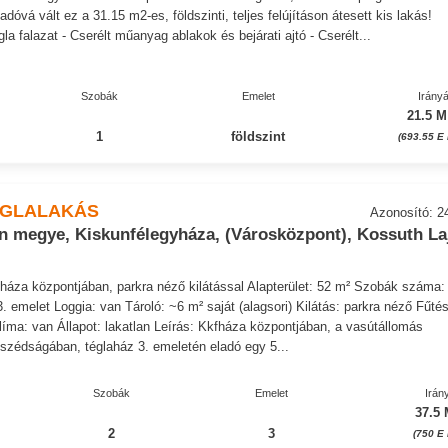
dóvá vált ez a 31.15 m2-es, földszinti, teljes felújításon átesett kis lakás!
la falazat - Cserélt műanyag ablakok és bejárati ajtó - Cserélt...
Szobák
Emelet
Irányá
21.5 M
1
földszint
(693.55 E 
ÉGLALAKÁS
Azonosító: 2
n megye, Kiskunfélegyháza, (Városközpont), Kossuth La
háza központjában, parkra néző kilátással Alapterület: 52 m² Szobák száma:
. emelet Loggia: van Tároló: ~6 m² saját (alagsori) Kilátás: parkra néző Fűtés
íma: van Állapot: lakatlan Leírás: Kkfháza központjában, a vasútállomás
szédságában, téglaház 3. emeletén eladó egy 5...
Szobák
Emelet
Irán
37.5 
2
3
(750 E 