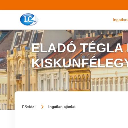
Ingatla
ELADÓ TÉGLA
KISKUNFÉLEG
Főoldal
Ingatlan ajánlat