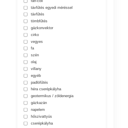
fan-coil
távfűtés egyedi méréssel
távfűtés
tömbfűtés
gázkonvektor
cirko
vegyes
fa
szén
olaj
villany
egyéb
padlófűtés
héra cserépkályha
geotermikus / zöldenergia
gázkazán
napelem
hőszivattyús
cserépkályha