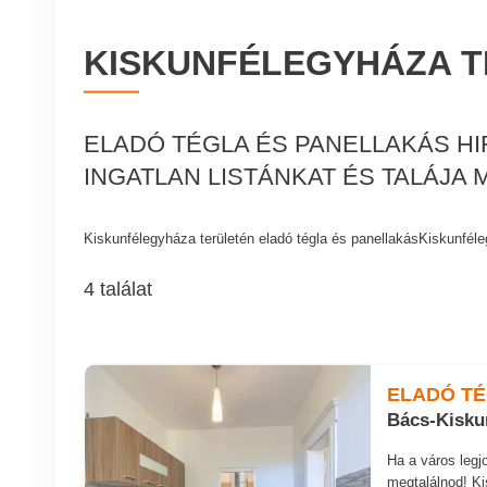
KISKUNFÉLEGYHÁZA T
ELADÓ TÉGLA ÉS PANELLAKÁS H
INGATLAN LISTÁNKAT ÉS TALÁJA
Kiskunfélegyháza területén eladó tégla és panellakásKiskunfél
4 találat
ELADÓ T
Bács-Kisku
Ha a város legj
megtalálnod! K