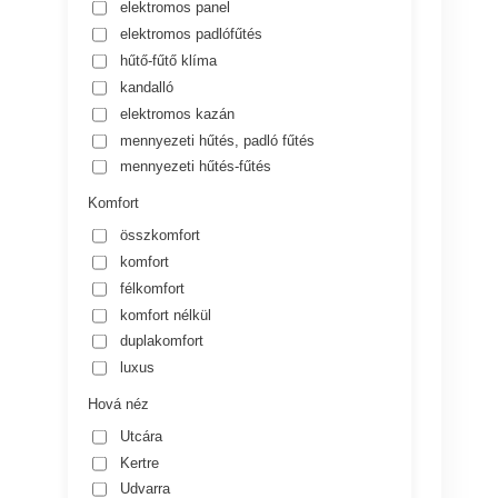
elektromos panel
elektromos padlófűtés
hűtő-fűtő klíma
kandalló
elektromos kazán
mennyezeti hűtés, padló fűtés
mennyezeti hűtés-fűtés
Komfort
összkomfort
komfort
félkomfort
komfort nélkül
duplakomfort
luxus
Hová néz
Utcára
Kertre
Udvarra