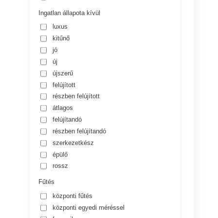
Ingatlan állapota kívül
luxus
kitűnő
jó
új
újszerű
felújított
részben felújított
átlagos
felújítandó
részben felújítandó
szerkezetkész
épülő
rossz
Fűtés
központi fűtés
központi egyedi méréssel