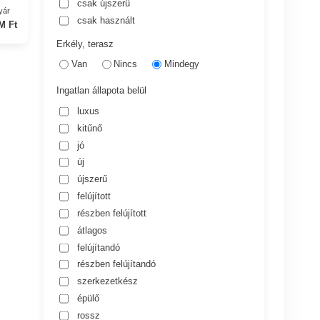
csak újszerű
yár
csak használt
M Ft
Erkély, terasz
Van
Nincs
Mindegy
Ingatlan állapota belül
luxus
kitűnő
jó
új
újszerű
felújított
részben felújított
átlagos
felújítandó
részben felújítandó
szerkezetkész
épülő
rossz