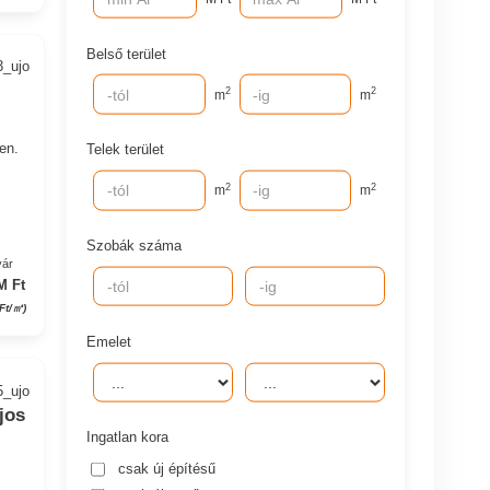
Belső terület
3_ujo
2
2
m
m
en.
Telek terület
2
2
m
m
Szobák száma
yár
M Ft
Ft/㎡)
Emelet
5_ujo
jos
Ingatlan kora
csak új építésű