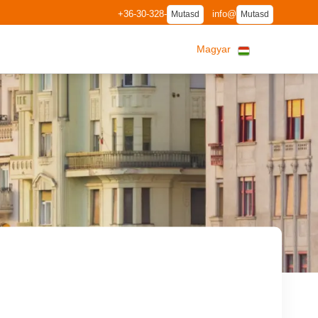
+36-30-328-
info@
Mutasd
Mutasd
Magyar