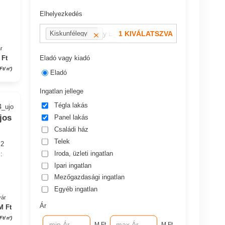
Elhelyezkedés
pl.: 13 kerület vagy Eger, Dobó utca
1 KIVÁLATSZVA
Kiskunfélegyháza
r
Eladó vagy kiadó
 Ft
Ft/㎡)
Eladó
Ingatlan jellege
Tégla lakás
4_ujo
jos
Panel lakás
Családi ház
Telek
 2
Iroda, üzleti ingatlan
:
Ipari ingatlan
Mezőgazdasági ingatlan
Egyéb ingatlan
yár
Ár
M Ft
Ft/㎡)
M Ft
M Ft