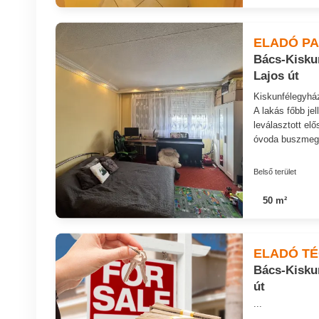
ELADÓ P
Bács-Kiskun
Lajos út
Kiskunfélegyház
A lakás főbb je
leválasztott elő
óvoda buszmegál
Belső terület
50 m²
ELADÓ T
Bács-Kisku
út
...