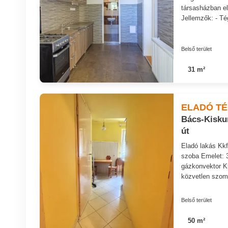
társasházban ela
Jellemzők: - Tég
Belső terület
31 m²
ELADÓ T
Bács-Kisku
út
Eladó lakás Kkf
szoba Emelet: 3
gázkonvektor Kl
közvetlen szom
Belső terület
50 m²