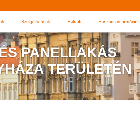
Rólunk
nok
Szolgáltatások
Hasznos információk
 ÉS PANELLAKÁS
YHÁZA TERÜLETÉN