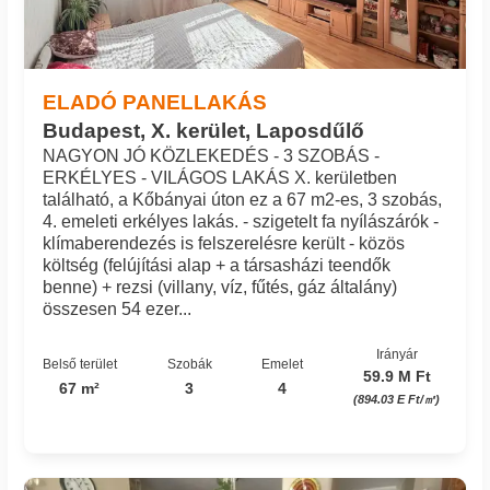
ELADÓ PANELLAKÁS
Budapest, X. kerület, Laposdűlő
NAGYON JÓ KÖZLEKEDÉS - 3 SZOBÁS -
ERKÉLYES - VILÁGOS LAKÁS X. kerületben
található, a Kőbányai úton ez a 67 m2-es, 3 szobás,
4. emeleti erkélyes lakás. - szigetelt fa nyílászárók -
klímaberendezés is felszerelésre került - közös
költség (felújítási alap + a társasházi teendők
benne) + rezsi (villany, víz, fűtés, gáz általány)
összesen 54 ezer...
Irányár
Belső terület
Szobák
Emelet
59.9 M Ft
67 m²
3
4
(894.03 E Ft/㎡)