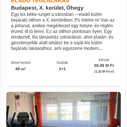
ELADÓ TÉGLALAKÁS
Budapest, X. kerület, Óhegy
Egy kis béke-sziget a városban – eladó külön
bejáratú otthon a X. kerületben 3% hitelre is! Van az
a pillanat, amikor megérkezel egy helyre, és rögtön
érzed: itt jó lenni. Ez az otthon pontosan ilyen. Egy
rendezett, fás társasház udvarában, ahol platán- és
gesztenyefák alatt sétálsz be a saját kis külön
bejáratú lakásodhoz, ami egyszerre modern...
Irányár
Belső terület
Szobák
59.99 M Ft
49 m²
2+1
(1.22 M Ft/㎡)
Azonosító: 2566_rid