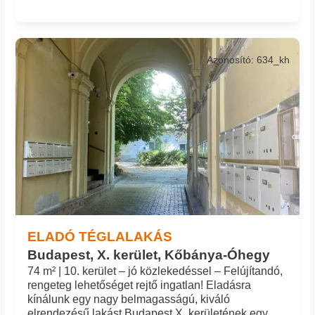
Azonosító: 634_kh
ELADÓ TÉGLALAKÁS
Budapest, X. kerület, Kőbánya-Óhegy
74 m² | 10. kerület – jó közlekedéssel – Felújítandó,
rengeteg lehetőséget rejtő ingatlan! Eladásra
kínálunk egy nagy belmagasságú, kiváló
elrendezésű lakást Budapest X. kerületének egy