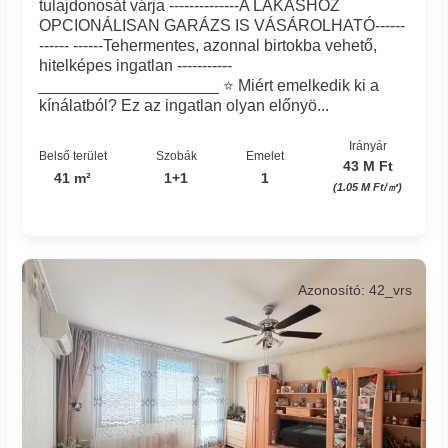
tulajdonosát várja --------------A LAKÁSHOZ
OPCIONÁLISAN GARÁZS IS VÁSÁROLHATÓ------
------ ------Tehermentes, azonnal birtokba vehető,
hitelképes ingatlan -----------
____________________ ⭐ Miért emelkedik ki a
kínálatból? Ez az ingatlan olyan előnyö...
Irányár
Belső terület
Szobák
Emelet
43 M Ft
41 m²
1+1
1
(1.05 M Ft/㎡)
Azonosító: 42_vrs