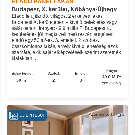
ELADÓ PANELLAKÁS
Budapest, X. kerület, Kőbánya-Újhegy
Eladó felújítandó, világos, 2 erkélyes lakás
Budapest X. kerületében – kiváló befektetés vagy
saját otthon! Irányár: 49,9 millió Ft Budapest X.
kerületének jól megközelíthető részén sürgősen
eladó egy 50 m²-es, 3. emeleti, 2 szobás,
összkomfortos lakás, amely kiváló lehetőség azok
számára, akik saját elképzeléseik szerint szeretnék
kialakítan...
Irányár
Belső terület
Szobák
Emelet
49.9 M Ft
50 m²
2
3
(998 E Ft/㎡)
Azonosító: 107_jib
ÚJ ÉPÍTÉSŰ!