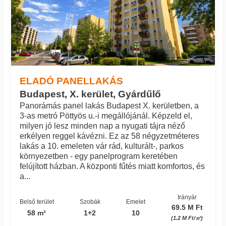
ELADÓ PANELLAKÁS
Budapest, X. kerület, Gyárdűlő
Panorámás panel lakás Budapest X. kerületben, a
3-as metró Pöttyös u.-i megállójánál. Képzeld el,
milyen jó lesz minden nap a nyugati tájra néző
erkélyen reggel kávézni. Ez az 58 négyzetméteres
lakás a 10. emeleten vár rád, kulturált-, parkos
környezetben - egy panelprogram keretében
felújított házban. A központi fűtés miatt komfortos, és
a...
Irányár
Belső terület
Szobák
Emelet
69.5 M Ft
58 m²
1+2
10
(1.2 M Ft/㎡)