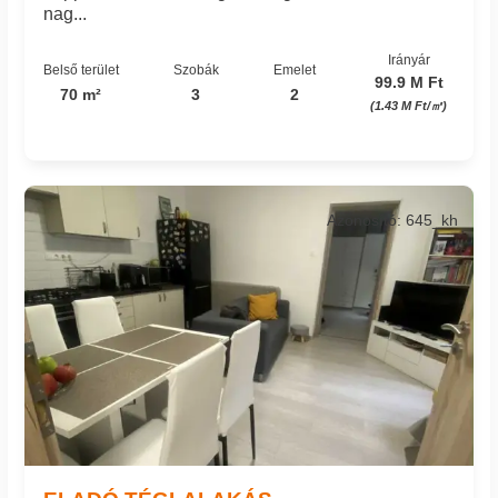
nag...
Irányár
Belső terület
Szobák
Emelet
99.9 M Ft
70 m²
3
2
(1.43 M Ft/㎡)
Azonosító: 645_kh