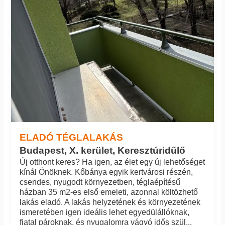
Azonosító: 1786_mix
ELADÓ TÉGLALAKÁS
Budapest, X. kerület, Keresztúridűlő
Új otthont keres? Ha igen, az élet egy új lehetőséget
kínál Önöknek. Kőbánya egyik kertvárosi részén,
csendes, nyugodt környezetben, téglaépítésű
házban 35 m2-es első emeleti, azonnal költözhető
lakás eladó. A lakás helyzetének és környezetének
ismeretében igen ideális lehet egyedülállóknak,
fiatal pároknak, és nyugalomra vágyó idős szül...