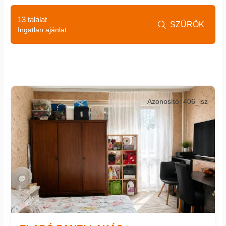
13 találat
SZŰRŐK

Ingatlan ajánlat
Azonosító: 406_isz