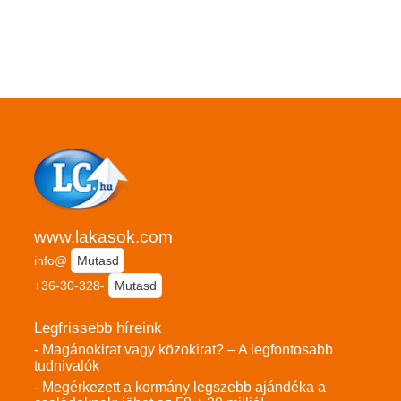
www.lakasok.com
info@
Mutasd
+36-30-328-
Mutasd
Legfrissebb híreink
- Magánokirat vagy közokirat? – A legfontosabb
tudnivalók
- Megérkezett a kormány legszebb ajándéka a