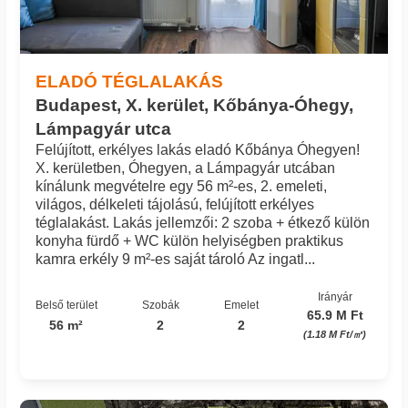
ELADÓ TÉGLALAKÁS
Budapest, X. kerület, Kőbánya-Óhegy,
Lámpagyár utca
Felújított, erkélyes lakás eladó Kőbánya Óhegyen!
X. kerületben, Óhegyen, a Lámpagyár utcában
kínálunk megvételre egy 56 m²-es, 2. emeleti,
világos, délkeleti tájolású, felújított erkélyes
téglalakást. Lakás jellemzői: 2 szoba + étkező külön
konyha fürdő + WC külön helyiségben praktikus
kamra erkély 9 m²-es saját tároló Az ingatl...
Irányár
Belső terület
Szobák
Emelet
65.9 M Ft
56 m²
2
2
(1.18 M Ft/㎡)