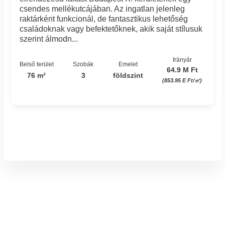
csendes mellékutcájában. Az ingatlan jelenleg
raktárként funkcionál, de fantasztikus lehetőség
családoknak vagy befektetőknek, akik saját stílusuk
szerint álmodn...
Irányár
Belső terület
Szobák
Emelet
64.9 M Ft
76 m²
3
földszint
(853.95 E Ft/㎡)