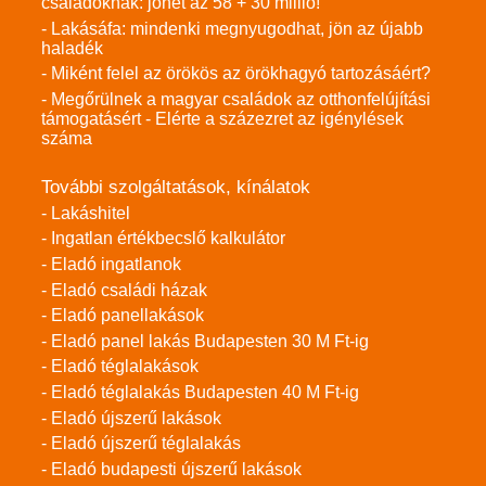
családoknak: jöhet az 58 + 30 millió!
- Lakásáfa: mindenki megnyugodhat, jön az újabb
haladék
- Miként felel az örökös az örökhagyó tartozásáért?
- Megőrülnek a magyar családok az otthonfelújítási
támogatásért - Elérte a százezret az igénylések
száma
További szolgáltatások, kínálatok
- Lakáshitel
- Ingatlan értékbecslő kalkulátor
- Eladó ingatlanok
- Eladó családi házak
- Eladó panellakások
- Eladó panel lakás Budapesten 30 M Ft-ig
- Eladó téglalakások
- Eladó téglalakás Budapesten 40 M Ft-ig
- Eladó újszerű lakások
- Eladó újszerű téglalakás
- Eladó budapesti újszerű lakások