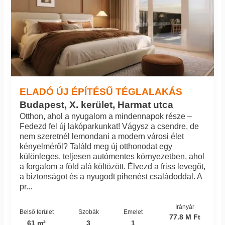
ELADÓ ÚJ ÉPÍTÉSŰ TÉGLALAKÁS
Budapest, X. kerület, Harmat utca
Otthon, ahol a nyugalom a mindennapok része –
Fedezd fel új lakóparkunkat! Vágysz a csendre, de
nem szeretnél lemondani a modern városi élet
kényelméről? Találd meg új otthonodat egy
különleges, teljesen autómentes környezetben, ahol
a forgalom a föld alá költözött. Élvezd a friss levegőt,
a biztonságot és a nyugodt pihenést családoddal. A
pr...
Irányár
Belső terület
Szobák
Emelet
77.8 M Ft
61 m²
3
1