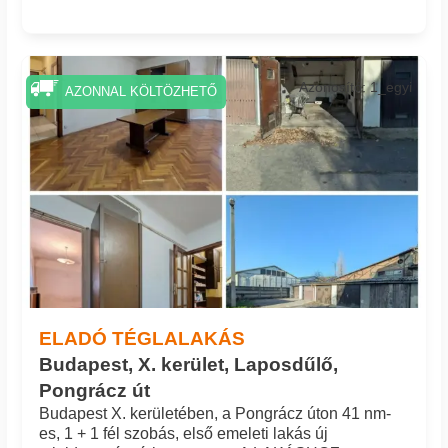
Azonosító: 1_egyi
AZONNAL KÖLTÖZHETŐ
ELADÓ TÉGLALAKÁS
Budapest, X. kerület, Laposdűlő,
Pongrácz út
Budapest X. kerületében, a Pongrácz úton 41 nm-
es, 1 + 1 fél szobás, első emeleti lakás új