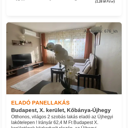
(1.28 M Ft/㎡)
Azonosító: 676_kh
ELADÓ PANELLAKÁS
Budapest, X. kerület, Kőbánya-Újhegy
Otthonos, világos 2 szobás lakás eladó az Újhegyi
lakótelepen ! Irányár 62,4 M Ft Budapest X.