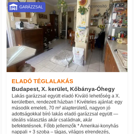
Azonosító: 651_kh
GARÁZZSAL
ELADÓ TÉGLALAKÁS
Budapest, X. kerület, Kőbánya-Óhegy
Lakás garázzsal együtt eladó Kiváló lehetőség a X.
kerületben, rendezett házban ! Kivételes ajánlat: egy
második emeleti, 70 m² alapterületű, nagyon jó
adottságokkal bíró lakás eladó garázzsal együtt —
ideális választás akár családnak, akár
befektetésnek. Főbb jellemzők * Amerikai-konyhás
nappali + 3 szoba – tágas, világos elrendezés,