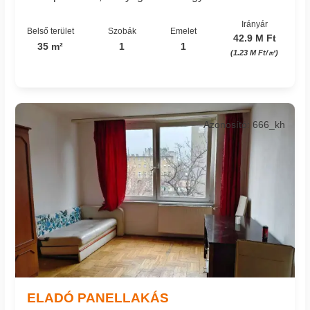
Irányár
Belső terület
Szobák
Emelet
42.9 M Ft
35 m²
1
1
(1.23 M Ft/㎡)
Azonosító: 666_kh
ELADÓ PANELLAKÁS