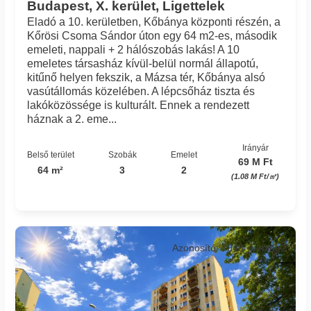
Budapest, X. kerület, Ligettelek
Eladó a 10. kerületben, Kőbánya központi részén, a
Kőrösi Csoma Sándor úton egy 64 m2-es, második
emeleti, nappali + 2 hálószobás lakás! A 10
emeletes társasház kívül-belül normál állapotú,
kitűnő helyen fekszik, a Mázsa tér, Kőbánya alsó
vasútállomás közelében. A lépcsőház tiszta és
lakóközössége is kulturált. Ennek a rendezett
háznak a 2. eme...
Irányár
Belső terület
Szobák
Emelet
69 M Ft
64 m²
3
2
(1.08 M Ft/㎡)
Azonosító: 7943_webing2