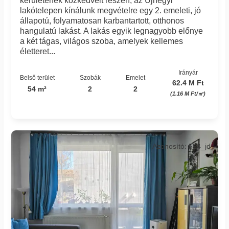
kerületének közkedvelt részén, az Újhegyi
lakótelepen kínálunk megvételre egy 2. emeleti, jó
állapotú, folyamatosan karbantartott, otthonos
hangulatú lakást. A lakás egyik legnagyobb előnye
a két tágas, világos szoba, amelyek kellemes
életteret...
Irányár
Belső terület
Szobák
Emelet
62.4 M Ft
54 m²
2
2
(1.16 M Ft/㎡)
Azonosító: 554_jd