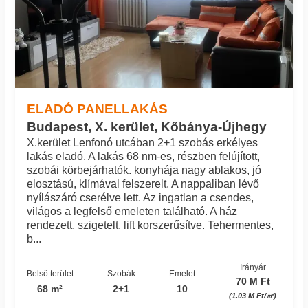
ELADÓ PANELLAKÁS
Budapest, X. kerület, Kőbánya-Újhegy
X.kerület Lenfonó utcában 2+1 szobás erkélyes
lakás eladó. A lakás 68 nm-es, részben felújított,
szobái körbejárhatók. konyhája nagy ablakos, jó
elosztású, klímával felszerelt. A nappaliban lévő
nyílászáró cserélve lett. Az ingatlan a csendes,
világos a legfelső emeleten található. A ház
rendezett, szigetelt. lift korszerűsítve. Tehermentes,
b...
Irányár
Belső terület
Szobák
Emelet
70 M Ft
68 m²
2+1
10
(1.03 M Ft/㎡)