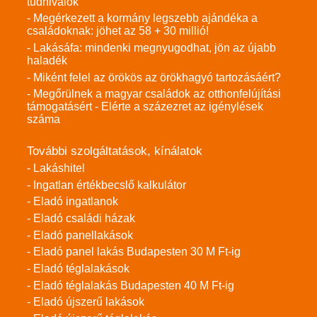
tudnivalók
- Megérkezett a kormány legszebb ajándéka a
családoknak: jöhet az 58 + 30 millió!
- Lakásáfa: mindenki megnyugodhat, jön az újabb
haladék
- Miként felel az örökös az örökhagyó tartozásáért?
- Megőrülnek a magyar családok az otthonfelújítási
támogatásért - Elérte a százezret az igénylések
száma
További szolgáltatások, kínálatok
- Lakáshitel
- Ingatlan értékbecslő kalkulátor
- Eladó ingatlanok
- Eladó családi házak
- Eladó panellakások
- Eladó panel lakás Budapesten 30 M Ft-ig
- Eladó téglalakások
- Eladó téglalakás Budapesten 40 M Ft-ig
- Eladó újszerű lakások