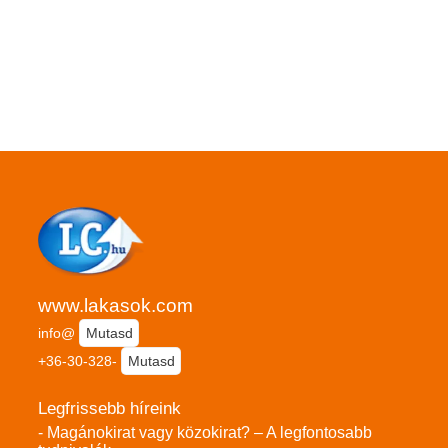
www.lakasok.com
info@
Mutasd
+36-30-328-
Mutasd
Legfrissebb híreink
- Magánokirat vagy közokirat? – A legfontosabb