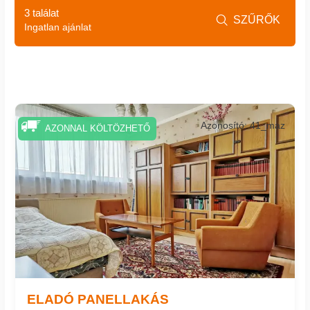
3 találat
SZŰRŐK

Ingatlan ajánlat
Azonosító: 41_maz
AZONNAL KÖLTÖZHETŐ
ELADÓ PANELLAKÁS