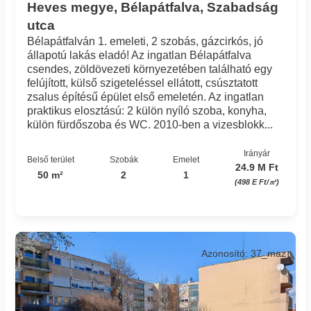
Heves megye, Bélapátfalva, Szabadság
utca
Bélapátfalván 1. emeleti, 2 szobás, gázcirkós, jó
állapotú lakás eladó! Az ingatlan Bélapátfalva
csendes, zöldövezeti környezetében található egy
felújított, külső szigeteléssel ellátott, csúsztatott
zsalus építésű épület első emeletén. Az ingatlan
praktikus elosztású: 2 külön nyíló szoba, konyha,
külön fürdőszoba és WC. 2010-ben a vizesblokk...
Irányár
Belső terület
Szobák
Emelet
24.9 M Ft
50 m²
2
1
(498 E Ft/㎡)
Azonosító: 37_maz