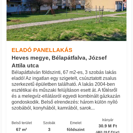
ELADÓ PANELLAKÁS
Heves megye, Bélapátfalva, József
Attila utca
Bélapátfalván földszinti, 67 m2-es, 3 szobás lakás
eladó! Az ingatlan egy szigetelt, csúsztatott zsalus
szerkezetű épületben található. A lakás 2004-ben
esztétikai és műszaki felújításon esett át. A fűtésről
és a melegvíz-ellátásról egyedi kombinált gázkazán
gondoskodik. Belső elrendezés: három külön nyíló
szobából, konyhából, kamrából, sarok...
Irányár
Belső terület
Szobák
Emelet
30.9 M Ft
67 m²
3
földszint
(461.19 E Ft/㎡)