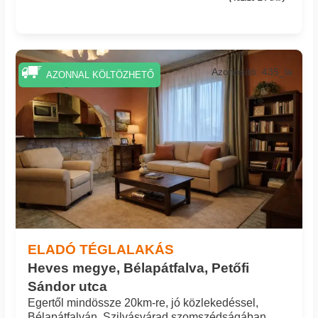
Azonosító: 435_la
AZONNAL KÖLTÖZHETŐ
ELADÓ TÉGLALAKÁS
Heves megye, Bélapátfalva, Petőfi
Sándor utca
Egertől mindössze 20km-re, jó közlekedéssel,
Bélapátfalván, Szilvásvárad szomszédságában,