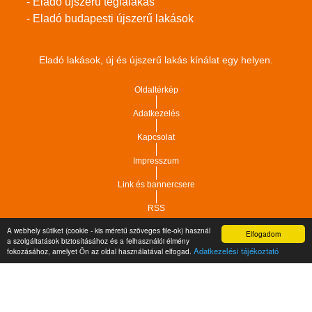
- Eladó újszerű téglalakás
- Eladó budapesti újszerű lakások
Eladó lakások, új és újszerű lakás kínálat egy helyen.
Oldaltérkép
Adatkezelés
Kapcsolat
Impresszum
Link és bannercsere
RSS
A webhely sütiket (cookie - kis méretű szöveges file-ok) használ
Elfogadom
Vár-Köz Kft. - Ingatlan nyilvántartó, ügyviteli és
a szolgáltatások biztosításához és a felhasználói élmény
Copyright © 2021.
Adatkezelési tájékoztató
fokozásához, amelyet Ön az oldal használatával elfogad.
adminisztrációs szoftver