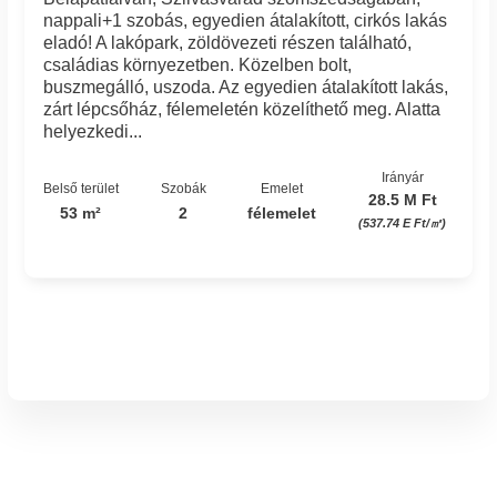
nappali+1 szobás, egyedien átalakított, cirkós lakás
eladó! A lakópark, zöldövezeti részen található,
családias környezetben. Közelben bolt,
buszmegálló, uszoda. Az egyedien átalakított lakás,
zárt lépcsőház, félemeletén közelíthető meg. Alatta
helyezkedi...
Irányár
Belső terület
Szobák
Emelet
28.5 M Ft
53 m²
2
félemelet
(537.74 E Ft/㎡)