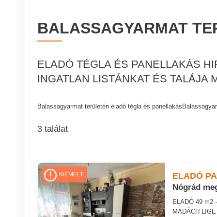
BALASSAGYARMAT TER
ELADÓ TÉGLA ÉS PANELLAKÁS H
INGATLAN LISTÁNKAT ÉS TALÁJA
Balassagyarmat területén eladó tégla és panellakásBalassagya
3 találat
ELADÓ P
KIEMELT
Nógrád meg
ELADÓ 49 m2
MADÁCH LIGET 