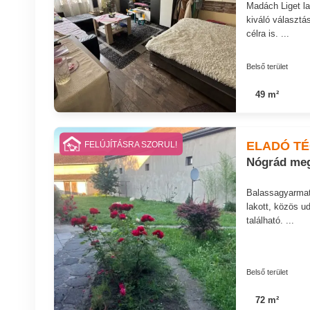
Madách Liget la
kiváló választá
célra is. ...
Belső terület
49 m²
ELADÓ T
FELÚJÍTÁSRA SZORUL!
Nógrád meg
Balassagyarmat 
lakott, közös ud
található. ...
Belső terület
72 m²