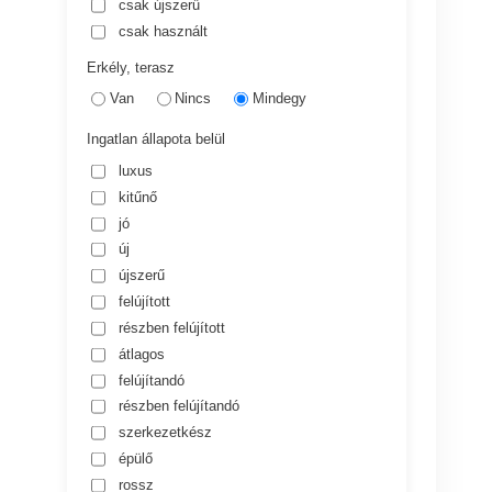
csak újszerű
csak használt
Erkély, terasz
Van
Nincs
Mindegy
Ingatlan állapota belül
luxus
kitűnő
jó
új
újszerű
felújított
részben felújított
átlagos
felújítandó
részben felújítandó
szerkezetkész
épülő
rossz