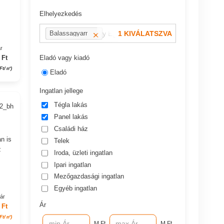
Elhelyezkedés
pl.: 13 kerület vagy Eger, Dobó utca
1 KIVÁLATSZVA
Balassagyarmat
r
Eladó vagy kiadó
 Ft
Ft/㎡)
Eladó
Ingatlan jellege
Tégla lakás
92_bh
Panel lakás
Családi ház
n is
Telek
z
Iroda, üzleti ingatlan
Ipari ingatlan
Mezőgazdasági ingatlan
Egyéb ingatlan
 ár
Ár
 Ft
Ft/㎡)
M Ft
M Ft