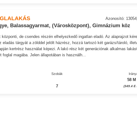
ÉGLALAKÁS
Azonosító: 1305
ye, Balassagyarmat, (Városközpont), Gimnázium köz
központi, de csendes részén elhelyezkedő ingatlan eladó. Az alaprajzot ké
 eladás tárgyát a zölddel jelölt házrész, hozzá tartozó két garázs/tároló, illet
ján kertrész használat képezi. A lakó rész két generációnak alkalmas lakás
et foglal magába. Jelen állapotában is használh...
Szobák
Irány
58 M 
7
(349.4 E 