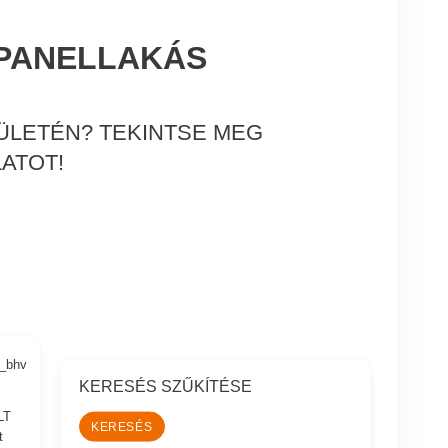
 PANELLAKÁS
ÜLETÉN? TEKINTSE MEG
ATOT!
2_bhv
KERESÉS SZŰKÍTÉSE
LT
t