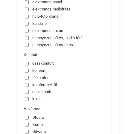
elektromos panel
elektromos padlófűtés
hűtő-fűtő klíma
kandalló
elektromos kazán
mennyezeti hűtés, padló fűtés
mennyezeti hűtés-fűtés
Komfort
összkomfort
komfort
félkomfort
komfort nélkül
duplakomfort
luxus
Hová néz
Utcára
Kertre
Udvarra