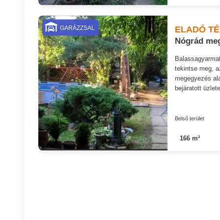
ELADÓ T
GARÁZZSAL
Nógrád meg
Balassagyarmat 
tekintse meg, az
megegyezés alap
bejáratott üzlet
Belső terület
166 m²