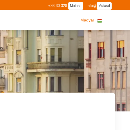
+36-30-328-
info@
Mutasd
Mutasd
Magyar