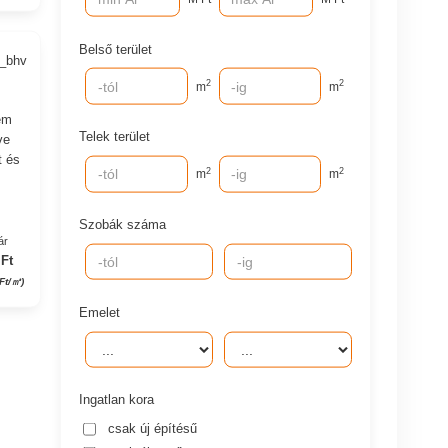
Belső terület
4_bhv
2
2
m
m
rem
Telek terület
ve
t és
2
2
m
m
Szobák száma
ár
Ft
Ft/㎡)
Emelet
Ingatlan kora
csak új építésű