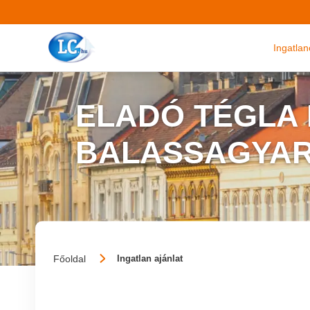
Ingatla
ELADÓ TÉGLA
BALASSAGYAR
Főoldal
Ingatlan ajánlat