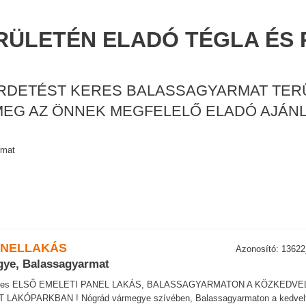
ÜLETÉN ELADÓ TÉGLA ÉS
IRDETÉST KERES BALASSAGYARMAT TER
 MEG AZ ÖNNEK MEGFELELŐ ELADÓ AJÁNL
rmat
ANELLAKÁS
Azonosító: 1362
ye, Balassagyarmat
 -es ELSŐ EMELETI PANEL LAKÁS, BALASSAGYARMATON A KÖZKEDVE
LAKÓPARKBAN ! Nógrád vármegye szívében, Balassagyarmaton a kedvel