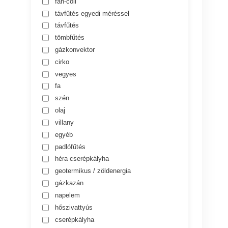
fan-coil
távfűtés egyedi méréssel
távfűtés
tömbfűtés
gázkonvektor
cirko
vegyes
fa
szén
olaj
villany
egyéb
padlófűtés
héra cserépkályha
geotermikus / zöldenergia
gázkazán
napelem
hőszivattyús
cserépkályha