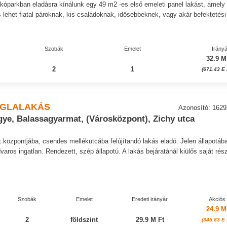
kóparkban eladásra kínálunk egy 49 m2 -es első emeleti panel lakást, amely
s lehet fiatal pároknak, kis családoknak, idősebbeknek, vagy akár befektetési
Szobák
Emelet
Irányá
32.9 M
2
1
(671.43 E 
ÉGLALAKÁS
Azonosító: 162
ye, Balassagyarmat, (Városközpont), Zichy utca
központjába, csendes mellékutcába felújítandó lakás eladó. Jelen állapotába
varos ingatlan. Rendezett, szép állapotú. A lakás bejáratánál kiülős saját rés
Szobák
Emelet
Eredeti irányár
Akciós
24.9 M
2
földszint
29.9 M Ft
(345.83 E 