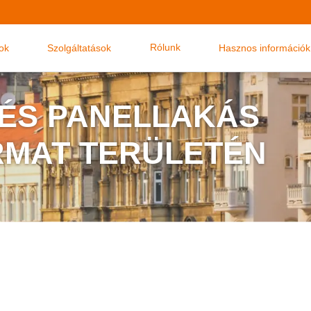
Rólunk
nok
Szolgáltatások
Hasznos információk
 ÉS PANELLAKÁS
MAT TERÜLETÉN