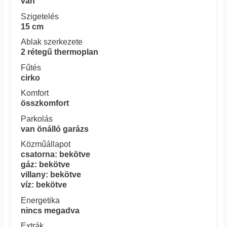
van
Szigetelés
15 cm
Ablak szerkezete
2 rétegű thermoplan
Fűtés
cirko
Komfort
összkomfort
Parkolás
van önálló garázs
Közműállapot
csatorna: bekötve
gáz: bekötve
villany: bekötve
víz: bekötve
Energetika
nincs megadva
Extrák