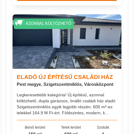
AZONNAL KÖLTÖZHETŐ
ELADÓ ÚJ ÉPÍTÉSŰ CSALÁDI HÁZ
Pest megye, Szigetszentmiklós, Városközpont
Legkeresettebb kategória! Új építésű, azonnal
költözhető, dupla garázsos, önálló családi ház eladó
Szigetszentmiklós egyik legjobb részén, 600 m²-es
telekkel 164,9 M Ft-ért. Földszintes, modern, k...
Belső terület
Telek terület
Szobák