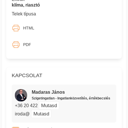
klíma, riasztó
Telek típusa
HTML
PDF
KAPCSOLAT
Madaras János
Szigetingatlan - Ingatlanközvetítés, értékbecslés
Mutasd
+36 20 422
Mutasd
iroda@