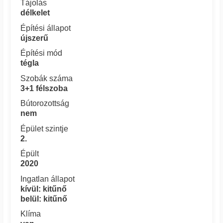
Tájolás
délkelet
Építési állapot
újszerű
Építési mód
tégla
Szobák száma
3+1 félszoba
Bútorozottság
nem
Épület szintje
2.
Épült
2020
Ingatlan állapot
kívül: kitűnő
belül: kitűnő
Klíma