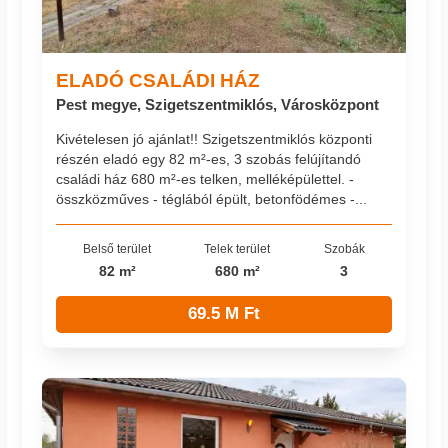
ELADÓ CSALÁDI HÁZ
Pest megye, Szigetszentmiklós, Városközpont
Kivételesen jó ajánlat!! Szigetszentmiklós központi
részén eladó egy 82 m²-es, 3 szobás felújítandó
családi ház 680 m²-es telken, melléképülettel. -
összközműves - téglából épült, betonfödémes -...
Belső terület
Telek terület
Szobák
82 m²
680 m²
3
69.5 M Ft