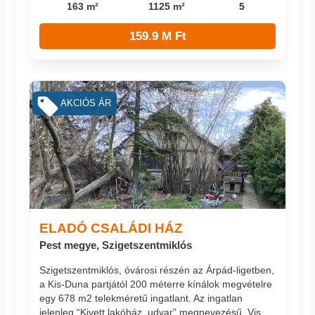
163 m²
1125 m²
5
159.9 M Ft
AKCIÓS ÁR
ELADÓ CSALÁDI HÁZ
Pest megye, Szigetszentmiklós
Szigetszentmiklós, óvárosi részén az Árpád-ligetben,
a Kis-Duna partjától 200 méterre kínálok megvételre
egy 678 m2 telekméretű ingatlant. Az ingatlan
jelenleg “Kivett lakóház, udvar” megnevezésű. Vis...