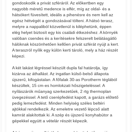
gondoskodik a privát szféráról. Az előkertben egy
nagyobb méretű medence is elfér, míg az oldal- és a
hátsókert füvesített, ideális a pihenésre és nem kell az
egész hétvégét a gondozásával tölteni. A hátsó terasz,
melyre a nappaliból közvetlenül is kiléphetünk, éppen
elég helyet biztosít egy kis családi étkezéshez. A környék
valóban csendes és a kerítésekre felszerelt belátásgátló
hálóknak köszönhetően kellően privát szférát nyújt a kert.
A teraszról nyílik egy külön kerti tároló, mely a ház részét
képezi.
A két lakást légréssel készült dupla fal határolja, így
kizárva az áthallást. Az ingatlan külső-belső állapota
újszerű, kifogástalan. A főfalak 30-as Porotherm téglából
készültek, 15 cm-es homlokzati hőszigeteléssel. A
nyílászárók műanyag szerkezetűek, 2 rtg thermoplan
üvegezéssel. A tető cserépfedést kapott, a garázs előtető
pedig lemezfedést. Minden helyiség széles beltéri
ajtókkal rendelkezik. Az emeletre vezető lépcső alatt
kamrát alakítottak ki. A szép és újszerű konyhabútor a
gépekkel együtt a vételár részét képezik.