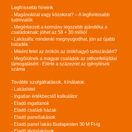
Legfrissebb híreink
- Magánokirat vagy közokirat? – A legfontosabb
tudnivalók
- Megérkezett a kormány legszebb ajándéka a
családoknak: jöhet az 58 + 30 millió!
- Lakásáfa: mindenki megnyugodhat, jön az újabb
haladék
- Miként felel az örökös az örökhagyó tartozásáért?
- Megőrülnek a magyar családok az otthonfelújítási
támogatásért - Elérte a százezret az igénylések
száma
További szolgáltatások, kínálatok
- Lakáshitel
- Ingatlan értékbecslő kalkulátor
- Eladó ingatlanok
- Eladó családi házak
- Eladó panellakások
- Eladó panel lakás Budapesten 30 M Ft-ig
- Eladó téglalakások