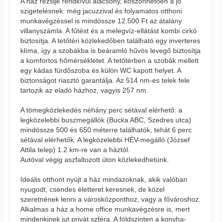
A ház rezsije rendkívül alacsony, köszönhetően a jó
szigetelésnek: még jacuzzival és folyamatos otthoni
munkavégzéssel is mindössze 12.500 Ft az átalány
villanyszámla. A fűtést és a melegvíz-ellátást kombi cirkó
biztosítja. A tetőtéri közlekedőben található egy inverteres
klíma, így a szobákba is beáramló hűvös levegő biztosítja
a komfortos hőmérsékletet. A tetőtérben a szobák mellett
egy kádas fürdőszoba és külön WC kapott helyet. A
biztonságot riasztó garantálja. Az 514 nm-es telek fele
tartozik az eladó házhoz, vagyis 257 nm.
A tömegközlekedés néhány perc sétával elérhető: a
legközelebbi buszmegállók (Bucka ABC, Szedres utca)
mindössze 500 és 650 méterre találhatók, tehát 6 perc
sétával elérhetők. A legközelebbi HÉV-megálló (József
Attila telep) 1.2 km-re van a háztól.
Autóval végig aszfaltozott úton közlekedhetünk.
Ideális otthont nyújt a ház mindazoknak, akik valóban
nyugodt, csendes életteret keresnek, de közel
szeretnének lenni a városközponthoz, vagy a fővároshoz.
Alkalmas a ház a home office munkavégzésre is, mert
mindenkinek jut privát szféra. A földszinten a konyha-