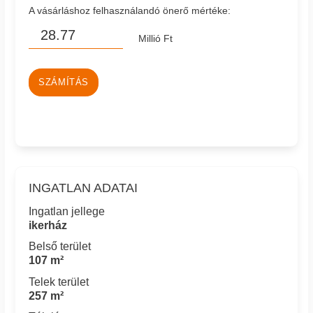
A vásárláshoz felhasználandó önerő mértéke:
Millió Ft
SZÁMÍTÁS
INGATLAN ADATAI
Ingatlan jellege
ikerház
Belső terület
107 m²
Telek terület
257 m²