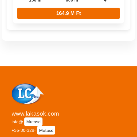
150 m²
600 m²
4
164.9 M Ft
www.lakasok.com
info@
Mutasd
+36-30-328-
Mutasd