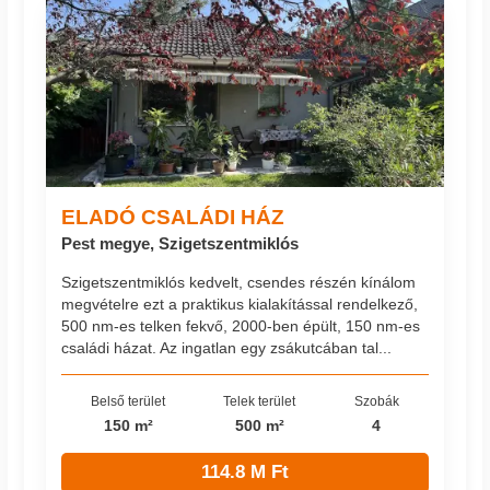
ELADÓ CSALÁDI HÁZ
Pest megye, Szigetszentmiklós
Szigetszentmiklós kedvelt, csendes részén kínálom
megvételre ezt a praktikus kialakítással rendelkező,
500 nm-es telken fekvő, 2000-ben épült, 150 nm-es
családi házat. Az ingatlan egy zsákutcában tal...
Belső terület
Telek terület
Szobák
150 m²
500 m²
4
114.8 M Ft