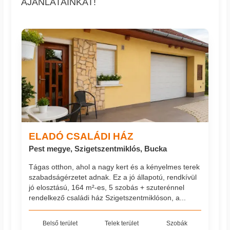
AJÁNLATAINKAT!
ELADÓ CSALÁDI HÁZ
Pest megye, Szigetszentmiklós, Bucka
Tágas otthon, ahol a nagy kert és a kényelmes terek
szabadságérzetet adnak. Ez a jó állapotú, rendkívül
jó elosztású, 164 m²-es, 5 szobás + szuterénnel
rendelkező családi ház Szigetszentmiklóson, a...
Belső terület
Telek terület
Szobák