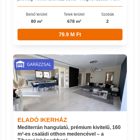
Belső terület
Telek terület
Szobák
80 m²
678 m²
2
79.9 M Ft
GARÁZZSAL
ELADÓ IKERHÁZ
Mediterrán hangulatú, prémium kivitelű, 160
m²-es családi otthon medencével – a