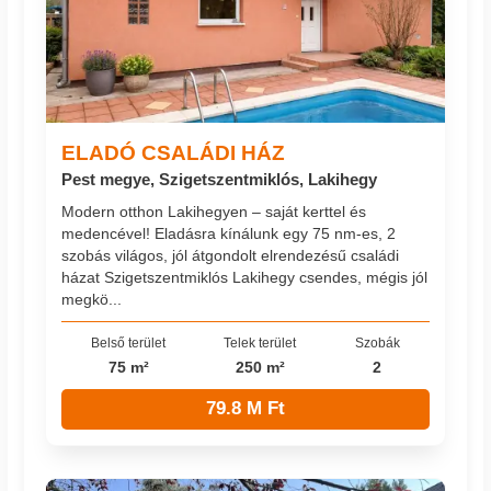
ELADÓ CSALÁDI HÁZ
Pest megye, Szigetszentmiklós, Lakihegy
Modern otthon Lakihegyen – saját kerttel és
medencével! Eladásra kínálunk egy 75 nm-es, 2
szobás világos, jól átgondolt elrendezésű családi
házat Szigetszentmiklós Lakihegy csendes, mégis jól
megkö...
Belső terület
Telek terület
Szobák
75 m²
250 m²
2
79.8 M Ft