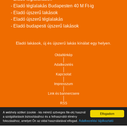
- Eladó téglalakás Budapesten 40 M Ft-ig
- Eladó újszerű lakások
- Eladó újszerű téglalakás
- Eladó budapesti újszerű lakások
Eladó lakások, új és újszerű lakás kínálat egy helyen.
Oldaltérkép
Adatkezelés
Kapcsolat
Impresszum
Link és bannercsere
RSS
A webhely sütiket (cookie - kis méretű szöveges file-ok) használ
Elfogadom
a szolgáltatások biztosításához és a felhasználói élmény
Vár-Köz Kft. - Ingatlan nyilvántartó, ügyviteli és
Copyright © 2021.
Adatkezelési tájékoztató
fokozásához, amelyet Ön az oldal használatával elfogad.
adminisztrációs szoftver