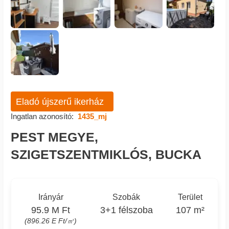
Eladó újszerű ikerház
Ingatlan azonosító:
1435_mj
PEST MEGYE,
SZIGETSZENTMIKLÓS, BUCKA
Irányár
Szobák
Terület
95.9 M Ft
3+1 félszoba
107 m²
(896.26 E Ft/㎡)