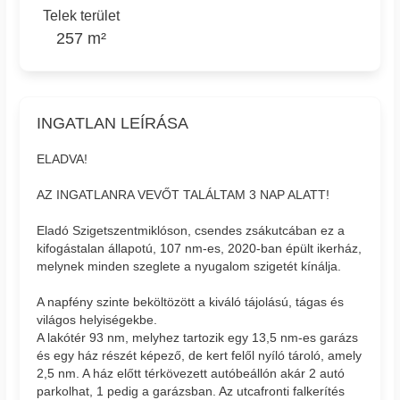
Telek terület
257 m²
INGATLAN LEÍRÁSA
ELADVA!
AZ INGATLANRA VEVŐT TALÁLTAM 3 NAP ALATT!
Eladó Szigetszentmiklóson, csendes zsákutcában ez a
kifogástalan állapotú, 107 nm-es, 2020-ban épült ikerház,
melynek minden szeglete a nyugalom szigetét kínálja.
A napfény szinte beköltözött a kiváló tájolású, tágas és
világos helyiségekbe.
A lakótér 93 nm, melyhez tartozik egy 13,5 nm-es garázs
és egy ház részét képező, de kert felől nyíló tároló, amely
2,5 nm. A ház előtt térkövezett autóbeállón akár 2 autó
parkolhat, 1 pedig a garázsban. Az utcafronti falkerítés