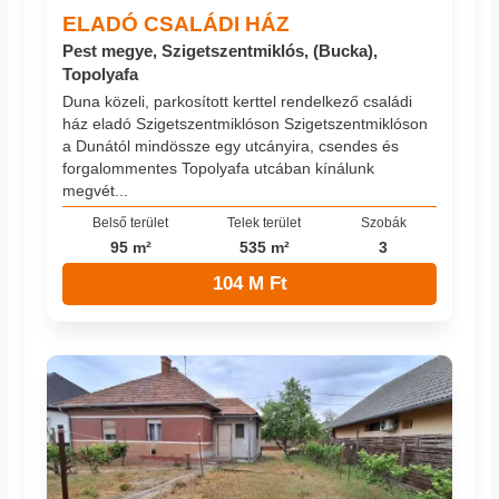
ELADÓ CSALÁDI HÁZ
Pest megye, Szigetszentmiklós, (Bucka),
Topolyafa
Duna közeli, parkosított kerttel rendelkező családi
ház eladó Szigetszentmiklóson Szigetszentmiklóson
a Dunától mindössze egy utcányira, csendes és
forgalommentes Topolyafa utcában kínálunk
megvét...
Belső terület
Telek terület
Szobák
95 m²
535 m²
3
104 M Ft