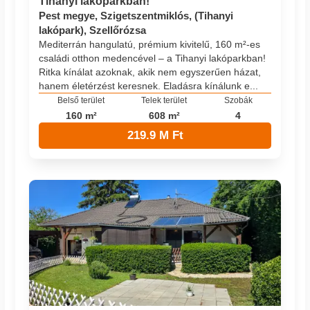
Tihanyi lakóparkban!
Pest megye, Szigetszentmiklós, (Tihanyi
lakópark), Szellőrózsa
Mediterrán hangulatú, prémium kivitelű, 160 m²-es
családi otthon medencével – a Tihanyi lakóparkban!
Ritka kínálat azoknak, akik nem egyszerűen házat,
hanem életérzést keresnek. Eladásra kínálunk e...
Belső terület
Telek terület
Szobák
160 m²
608 m²
4
219.9 M Ft