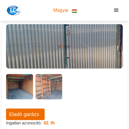
Magyar
Eladó garázs
Ingatlan azonosító:
62_fh