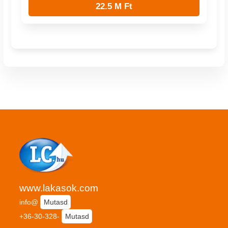
22.5 M Ft
www.lakasok.com
info@
Mutasd
+36-30-328-
Mutasd