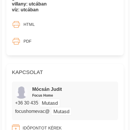
villany: utcában
víz: utcában
HTML
PDF
KAPCSOLAT
Mócsán Judit
Focus Home
Mutasd
+36 30 435
Mutasd
focushomevac@
IDŐPONTOT KÉREK