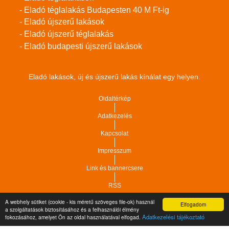
- Eladó téglalakás Budapesten 40 M Ft-ig
- Eladó újszerű lakások
- Eladó újszerű téglalakás
- Eladó budapesti újszerű lakások
Eladó lakások, új és újszerű lakás kínálat egy helyen.
Oldaltérkép
Adatkezelés
Kapcsolat
Impresszum
Link és bannercsere
RSS
A webhely sütiket (cookie - kis méretű szöveges file-ok) használ
Elfogadom
Vár-Köz Kft. - Ingatlan nyilvántartó, ügyviteli és
a szolgáltatások biztosításához és a felhasználói élmény
Copyright © 2021.
Adatkezelési tájékoztató
fokozásához, amelyet Ön az oldal használatával elfogad.
adminisztrációs szoftver