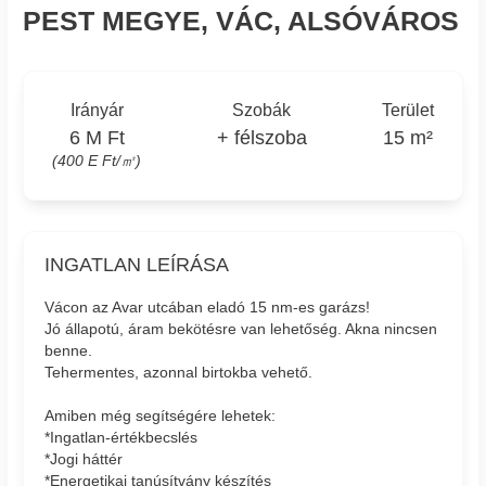
PEST MEGYE, VÁC, ALSÓVÁROS
Irányár
Szobák
Terület
6 M Ft
+ félszoba
15 m²
(400 E Ft/㎡)
INGATLAN LEÍRÁSA
Vácon az Avar utcában eladó 15 nm-es garázs!
Jó állapotú, áram bekötésre van lehetőség. Akna nincsen
benne.
Tehermentes, azonnal birtokba vehető.
Amiben még segítségére lehetek:
*Ingatlan-értékbecslés
*Jogi háttér
*Energetikai tanúsítvány készítés