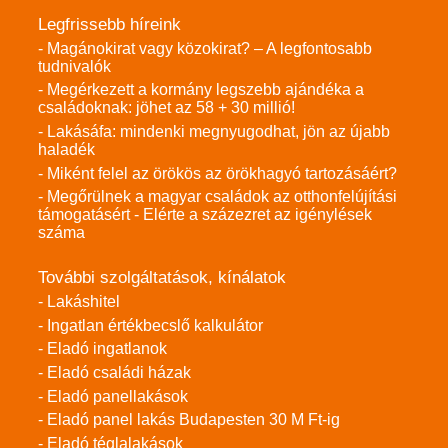
Legfrissebb híreink
- Magánokirat vagy közokirat? – A legfontosabb
tudnivalók
- Megérkezett a kormány legszebb ajándéka a
családoknak: jöhet az 58 + 30 millió!
- Lakásáfa: mindenki megnyugodhat, jön az újabb
haladék
- Miként felel az örökös az örökhagyó tartozásáért?
- Megőrülnek a magyar családok az otthonfelújítási
támogatásért - Elérte a százezret az igénylések
száma
További szolgáltatások, kínálatok
- Lakáshitel
- Ingatlan értékbecslő kalkulátor
- Eladó ingatlanok
- Eladó családi házak
- Eladó panellakások
- Eladó panel lakás Budapesten 30 M Ft-ig
- Eladó téglalakások