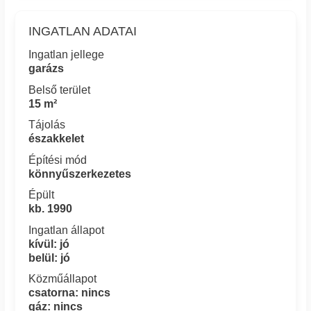
INGATLAN ADATAI
Ingatlan jellege
garázs
Belső terület
15 m²
Tájolás
északkelet
Építési mód
könnyűszerkezetes
Épült
kb. 1990
Ingatlan állapot
kívül: jó
belül: jó
Közműállapot
csatorna: nincs
gáz: nincs