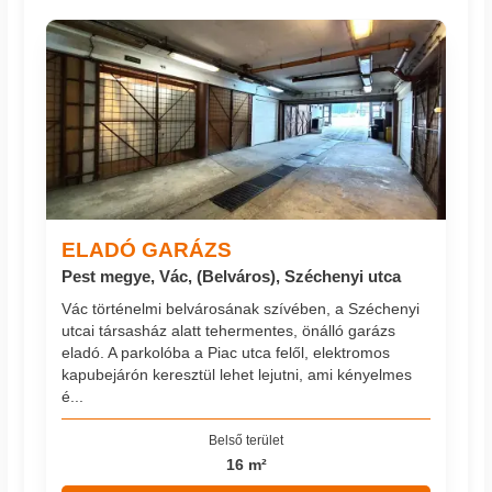
ELADÓ GARÁZS
Pest megye, Vác, (Belváros), Széchenyi utca
Vác történelmi belvárosának szívében, a Széchenyi
utcai társasház alatt tehermentes, önálló garázs
eladó. A parkolóba a Piac utca felől, elektromos
kapubejárón keresztül lehet lejutni, ami kényelmes
é...
Belső terület
16 m²