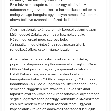
Ez a ház nem csupán szép – ez egy életérzés. A
tudatosan megtervezett kert, a harmonikus belső tér, a
meleg vintage hangulat együtt olyan atmoszférát teremt,
ahová belépve azonnal azt érzed: itt jó élni.
________________________________________
Akár nyaralónak, akár otthonnak keresel valami igazán
különlegeset Zalakaroson, ez a ház neked való.
Nézd meg, érezd meg, szeress bele.
Az ingatlan megtekintéséhez rugalmasan állunk
rendelkezésükre, csak hívjanak bizalommal.
Amennyiben a vársárláshoz szüksége van hitelre,
jogosult a Magyarország Kormánya által nyújtott 3%-os
Otthon Start programra, vagy a gyermekvállaláshoz
kötött Babaváróra, vissza nem térítendő állami
támogatásra Falusi CSOK-ra, vagy a vagy CSOK+ - ra,
irodánkban - a CSASZI Ingatlan és Hitelirodában - bank
semleges, független hitelszakértő 19 éves szakmai
tapasztalattal és kiváló banki kapcsolatokkal díjmentesen
segíti a legkedvezőbb pénzügyi konstrukció kiválasztását
és a hitelkérelem teljes körű összeállítását. Ügyvédi
kapcsolataink révén az adásvételi szerződést is tudjuk