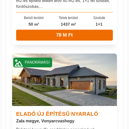
m2-es építési telken lévő 50 m2-es, 1+1 fél szobás,
fürdőszobás,...
Belső terület
Telek terület
Szobák
50 m²
1437 m²
1+1
78 M Ft
PANORÁMÁS!
ELADÓ ÚJ ÉPÍTÉSŰ NYARALÓ
Zala megye, Vonyarcvashegy