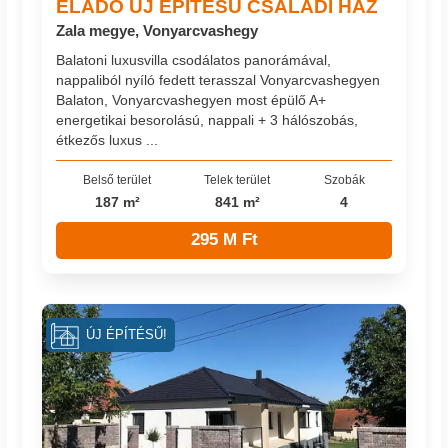
ELADÓ ÚJ ÉPÍTÉSŰ CSALÁDI HÁZ
Zala megye, Vonyarcvashegy
Balatoni luxusvilla csodálatos panorámával,
nappaliból nyíló fedett terasszal Vonyarcvashegyen
Balaton, Vonyarcvashegyen most épülő A+
energetikai besorolású, nappali + 3 hálószobás,
étkezős luxus ...
Belső terület
Telek terület
Szobák
187 m²
841 m²
4
295 M Ft
ÚJ ÉPÍTÉSŰ!