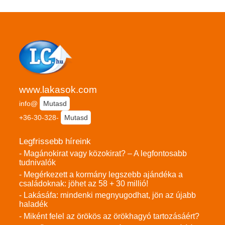
www.lakasok.com
info@
Mutasd
+36-30-328-
Mutasd
Legfrissebb híreink
- Magánokirat vagy közokirat? – A legfontosabb
tudnivalók
- Megérkezett a kormány legszebb ajándéka a
családoknak: jöhet az 58 + 30 millió!
- Lakásáfa: mindenki megnyugodhat, jön az újabb
haladék
- Miként felel az örökös az örökhagyó tartozásáért?