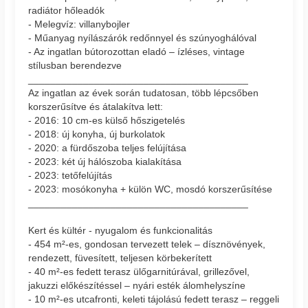
radiátor hőleadók
- Melegvíz: villanybojler
- Műanyag nyílászárók redőnnyel és szúnyoghálóval
- Az ingatlan bútorozottan eladó – ízléses, vintage
stílusban berendezve
________________________________________
Az ingatlan az évek során tudatosan, több lépcsőben
korszerűsítve és átalakítva lett:
- 2016: 10 cm-es külső hőszigetelés
- 2018: új konyha, új burkolatok
- 2020: a fürdőszoba teljes felújítása
- 2023: két új hálószoba kialakítása
- 2023: tetőfelújítás
- 2023: mosókonyha + külön WC, mosdó korszerűsítése
________________________________________
Kert és kültér - nyugalom és funkcionalitás
- 454 m²-es, gondosan tervezett telek – dísznövények,
rendezett, füvesített, teljesen körbekerített
- 40 m²-es fedett terasz ülőgarnitúrával, grillezővel,
jakuzzi előkészítéssel – nyári esték álomhelyszíne
- 10 m²-es utcafronti, keleti tájolású fedett terasz – reggeli