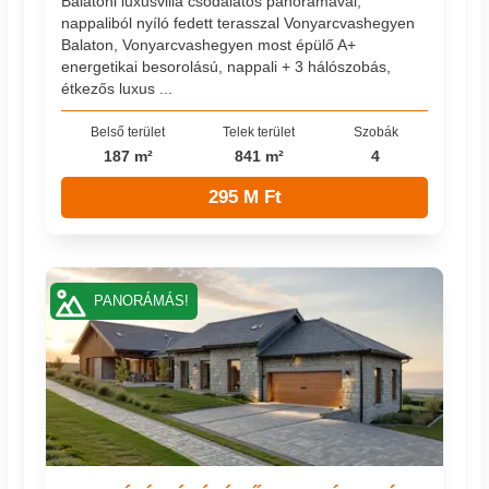
Balatoni luxusvilla csodálatos panorámával,
nappaliból nyíló fedett terasszal Vonyarcvashegyen
Balaton, Vonyarcvashegyen most épülő A+
energetikai besorolású, nappali + 3 hálószobás,
étkezős luxus ...
Belső terület
Telek terület
Szobák
187 m²
841 m²
4
295 M Ft
PANORÁMÁS!