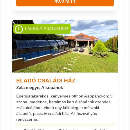
49.9 M Ft
ENERGIATAHATÉKONY!
ELADÓ CSALÁDI HÁZ
Zala megye, Alsópáhok
Energiatakarékos, kényelmes otthon Alsópáhokon: 5
szoba, medence, hatalmas kert Alsópáhok csendes
zsákutcájában eladó egy különleges műszaki
állapotú, passzív családi ház. A hőszivattyús
rendszerne...