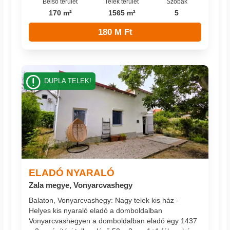
Belső terület
Telek terület
Szobák
170 m²
1565 m²
5
180 M Ft
DUPLA TELEK!
ELADÓ NYARALÓ
Zala megye, Vonyarcvashegy
Balaton, Vonyarcvashegy: Nagy telek kis ház -
Helyes kis nyaraló eladó a domboldalban
Vonyarcvashegyen a domboldalban eladó egy 1437