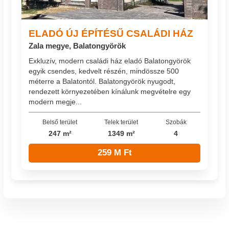
ELADÓ ÚJ ÉPÍTÉSŰ CSALÁDI HÁZ
Zala megye, Balatongyörök
Exkluzív, modern családi ház eladó Balatongyörök
egyik csendes, kedvelt részén, mindössze 500
méterre a Balatontól. Balatongyörök nyugodt,
rendezett környezetében kínálunk megvételre egy
modern megje...
Belső terület
Telek terület
Szobák
247 m²
1349 m²
4
259 M Ft