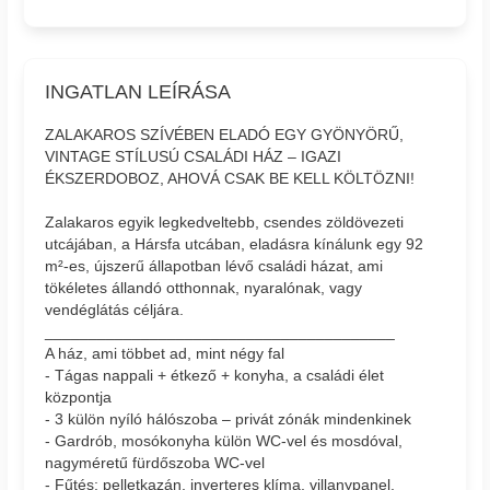
INGATLAN LEÍRÁSA
ZALAKAROS SZÍVÉBEN ELADÓ EGY GYÖNYÖRŰ,
VINTAGE STÍLUSÚ CSALÁDI HÁZ – IGAZI
ÉKSZERDOBOZ, AHOVÁ CSAK BE KELL KÖLTÖZNI!
Zalakaros egyik legkedveltebb, csendes zöldövezeti
utcájában, a Hársfa utcában, eladásra kínálunk egy 92
m²-es, újszerű állapotban lévő családi házat, ami
tökéletes állandó otthonnak, nyaralónak, vagy
vendéglátás céljára.
________________________________________
A ház, ami többet ad, mint négy fal
- Tágas nappali + étkező + konyha, a családi élet
központja
- 3 külön nyíló hálószoba – privát zónák mindenkinek
- Gardrób, mosókonyha külön WC-vel és mosdóval,
nagyméretű fürdőszoba WC-vel
- Fűtés: pelletkazán, inverteres klíma, villanypanel,