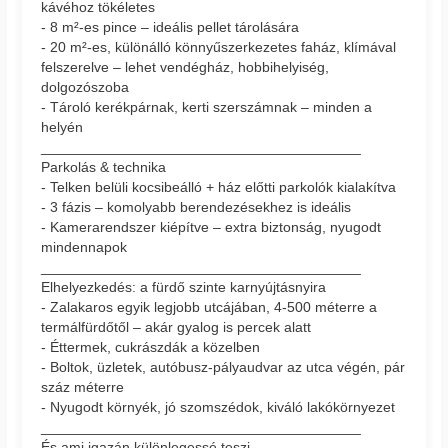
kávéhoz tökéletes
- 8 m²-es pince – ideális pellet tárolására
- 20 m²-es, különálló könnyűszerkezetes faház, klímával
felszerelve – lehet vendégház, hobbihelyiség,
dolgozószoba
- Tároló kerékpárnak, kerti szerszámnak – minden a
helyén
________________________________________
Parkolás & technika
- Telken belüli kocsibeálló + ház előtti parkolók kialakítva
- 3 fázis – komolyabb berendezésekhez is ideális
- Kamerarendszer kiépítve – extra biztonság, nyugodt
mindennapok
________________________________________
Elhelyezkedés: a fürdő szinte karnyújtásnyira
- Zalakaros egyik legjobb utcájában, 4-500 méterre a
termálfürdőtől – akár gyalog is percek alatt
- Éttermek, cukrászdák a közelben
- Boltok, üzletek, autóbusz-pályaudvar az utca végén, pár
száz méterre
- Nyugodt környék, jó szomszédok, kiváló lakókörnyezet
________________________________________
És ami igazán különlegessé teszi