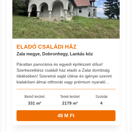
ELADÓ CSALÁDI HÁZ
Zala megye, Dobronhegy, Lankás köz
Páratlan panoráma és egyedi építészeti stílus!
Szerkezetkész családi ház eladó a Zalai dombság
ölelésében! Szeretné saját ízlése és igényei szerint
kialakítani álmai otthonát vagy prémium nyaraló...
Belső terület
Telek terület
Szobák
331 m²
2179 m²
4
49 M Ft