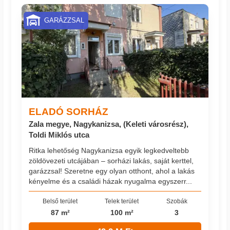
GARÁZZSAL
ELADÓ SORHÁZ
Zala megye, Nagykanizsa, (Keleti városrész),
Toldi Miklós utca
Ritka lehetőség Nagykanizsa egyik legkedveltebb
zöldövezeti utcájában – sorházi lakás, saját kerttel,
garázzsal! Szeretne egy olyan otthont, ahol a lakás
kényelme és a családi házak nyugalma egyszerr...
Belső terület
Telek terület
Szobák
87 m²
100 m²
3