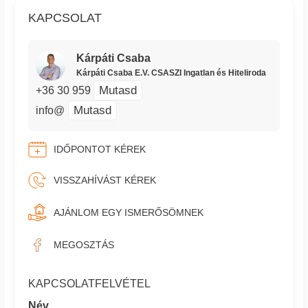
KAPCSOLAT
Kárpáti Csaba
Kárpáti Csaba E.V. CSASZI Ingatlan és Hiteliroda
Mutasd
+36 30 959
Mutasd
info@
IDŐPONTOT KÉREK
VISSZAHÍVÁST KÉREK
AJÁNLOM EGY ISMERŐSÖMNEK
MEGOSZTÁS
KAPCSOLATFELVÉTEL
Név