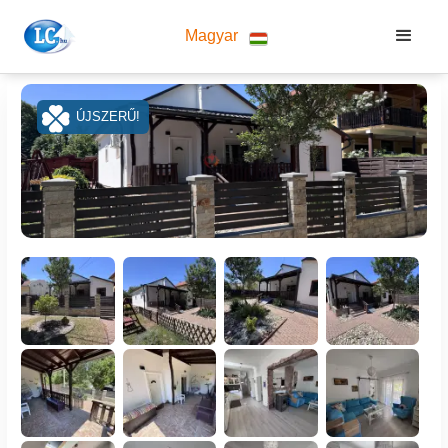
Magyar
ÚJSZERŰ!