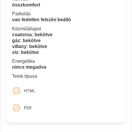
összkomfort
Parkolás
van fedetlen felszíni beálló
Közműállapot
csatorna: bekötve
gáz: bekötve
villany: bekötve
víz: bekötve
Energetika
nincs megadva
Telek típusa
HTML
PDF