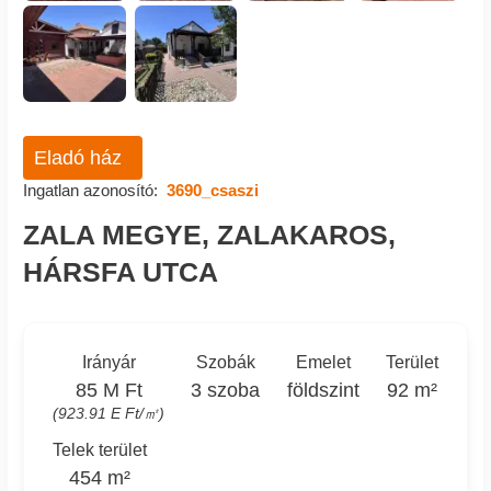
Eladó ház
Ingatlan azonosító:
3690_csaszi
ZALA MEGYE, ZALAKAROS,
HÁRSFA UTCA
Irányár
Szobák
Emelet
Terület
85 M Ft
3 szoba
földszint
92 m²
(923.91 E Ft/㎡)
Telek terület
454 m²