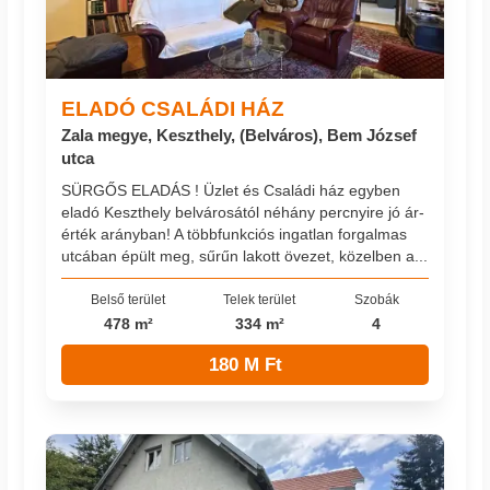
ELADÓ CSALÁDI HÁZ
Zala megye, Keszthely, (Belváros), Bem József
utca
SÜRGŐS ELADÁS ! Üzlet és Családi ház egyben
eladó Keszthely belvárosától néhány percnyire jó ár-
érték arányban! A többfunkciós ingatlan forgalmas
utcában épült meg, sűrűn lakott övezet, közelben a...
Belső terület
Telek terület
Szobák
478 m²
334 m²
4
180 M Ft