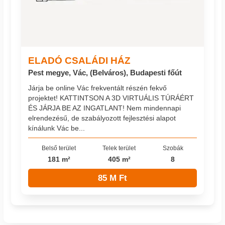
ELADÓ CSALÁDI HÁZ
Pest megye, Vác, (Belváros), Budapesti főút
Járja be online Vác frekventált részén fekvő
projektet! KATTINTSON A 3D VIRTUÁLIS TÚRÁÉRT
ÉS JÁRJA BE AZ INGATLANT! Nem mindennapi
elrendezésű, de szabályozott fejlesztési alapot
kínálunk Vác be...
Belső terület
Telek terület
Szobák
181 m²
405 m²
8
85 M Ft