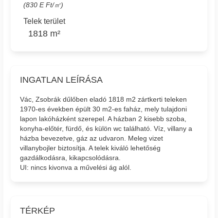
(830 E Ft/㎡)
Telek terület
1818 m²
INGATLAN LEÍRÁSA
Vác, Zsobrák dűlőben eladó 1818 m2 zártkerti teleken
1970-es években épült 30 m2-es faház, mely tulajdoni
lapon lakóházként szerepel. A házban 2 kisebb szoba,
konyha-előtér, fürdő, és külön wc található. Víz, villany a
házba bevezetve, gáz az udvaron. Meleg vizet
villanybojler biztosítja. A telek kiváló lehetőség
gazdálkodásra, kikapcsolódásra.
UI: nincs kivonva a művelési ág alól.
TÉRKÉP