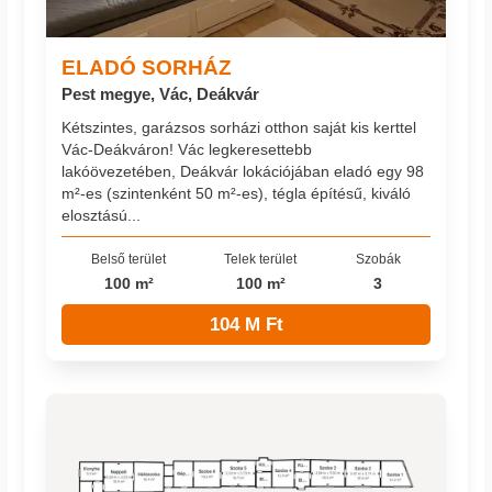
ELADÓ SORHÁZ
Pest megye, Vác, Deákvár
Kétszintes, garázsos sorházi otthon saját kis kerttel
Vác-Deákváron! Vác legkeresettebb
lakóövezetében, Deákvár lokációjában eladó egy 98
m²-es (szintenként 50 m²-es), tégla építésű, kiváló
elosztású...
Belső terület
Telek terület
Szobák
100 m²
100 m²
3
104 M Ft