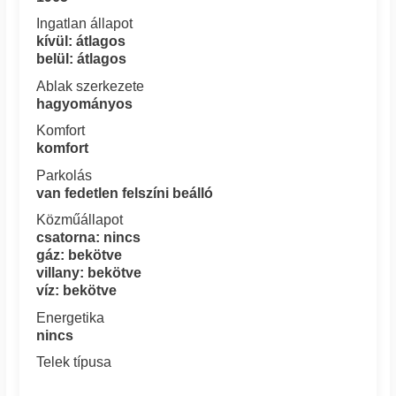
Ingatlan állapot
kívül: átlagos
belül: átlagos
Ablak szerkezete
hagyományos
Komfort
komfort
Parkolás
van fedetlen felszíni beálló
Közműállapot
csatorna: nincs
gáz: bekötve
villany: bekötve
víz: bekötve
Energetika
nincs
Telek típusa