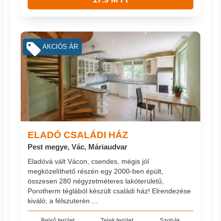
AKCIÓS ÁR
ELADÓ CSALÁDI HÁZ
Pest megye, Vác, Máriaudvar
Eladóvá vált Vácon, csendes, mégis jól
megközelíthető részén egy 2000-ben épült,
összesen 280 négyzetméteres lakóterületű,
Porotherm téglából készült családi ház! Elrendezése
kiváló; a félszuterén ...
Belső terület
Telek terület
Szobák