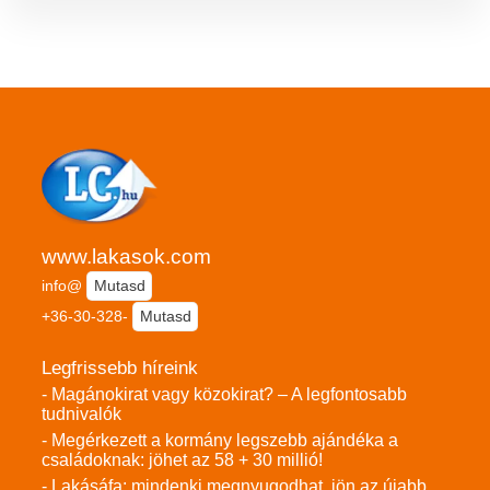
www.lakasok.com
info@
Mutasd
+36-30-328-
Mutasd
Legfrissebb híreink
- Magánokirat vagy közokirat? – A legfontosabb
tudnivalók
- Megérkezett a kormány legszebb ajándéka a
családoknak: jöhet az 58 + 30 millió!
- Lakásáfa: mindenki megnyugodhat, jön az újabb