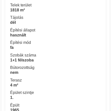
Telek terület
1818 m²
Tájolás
dél
Építési állapot
használt
Építési mód
fa
Szobák száma
1+1 félszoba
Bútorozottság
nem
Terasz
4 m²
Épület szintje
1.
Épült
1965