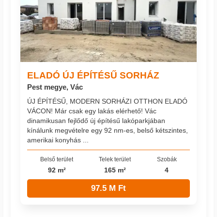
ELADÓ ÚJ ÉPÍTÉSŰ SORHÁZ
Pest megye, Vác
ÚJ ÉPÍTÉSŰ, MODERN SORHÁZI OTTHON ELADÓ
VÁCON! Már csak egy lakás elérhető! Vác
dinamikusan fejlődő új építésű lakóparkjában
kínálunk megvételre egy 92 nm-es, belső kétszintes,
amerikai konyhás ...
Belső terület
Telek terület
Szobák
92 m²
165 m²
4
97.5 M Ft