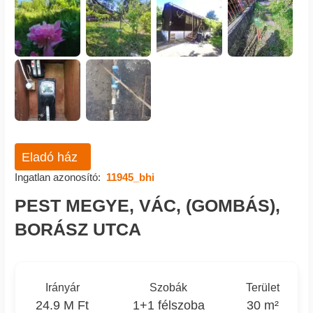
Eladó ház
Ingatlan azonosító:
11945_bhi
PEST MEGYE, VÁC, (GOMBÁS),
BORÁSZ UTCA
Irányár
Szobák
Terület
24.9 M Ft
1+1 félszoba
30 m²