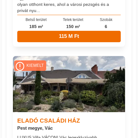
olyan otthont keres, ahol a városi pezsgés és a
privát nyu...
Belső terület
Telek terület
Szobák
185 m²
150 m²
6
115 M Ft
KIEMELT
ELADÓ CSALÁDI HÁZ
Pest megye, Vác
LUXUS Villa VÁCON! Vác legexkluzívabb,