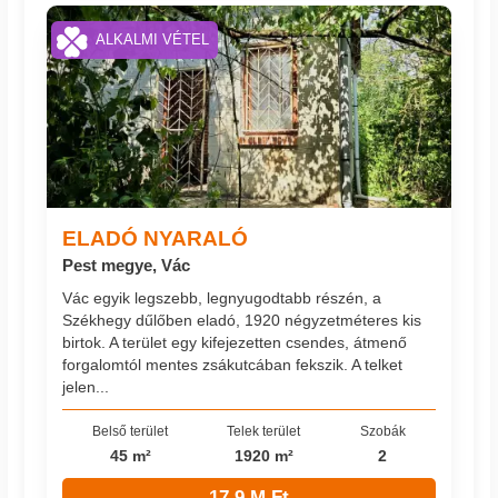
ALKALMI VÉTEL
ELADÓ NYARALÓ
Pest megye, Vác
Vác egyik legszebb, legnyugodtabb részén, a
Székhegy dűlőben eladó, 1920 négyzetméteres kis
birtok. A terület egy kifejezetten csendes, átmenő
forgalomtól mentes zsákutcában fekszik. A telket
jelen...
Belső terület
Telek terület
Szobák
45 m²
1920 m²
2
17.9 M Ft