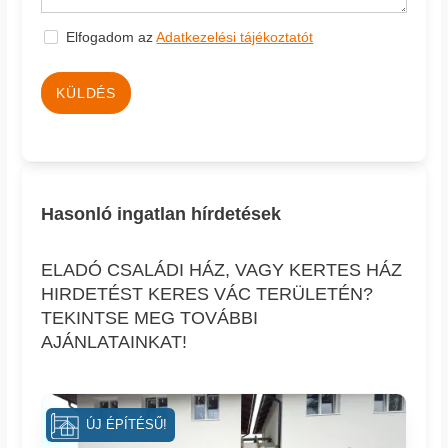
Elfogadom az
Adatkezelési tájékoztatót
KÜLDÉS
Hasonló ingatlan hírdetések
ELADÓ CSALÁDI HÁZ, VAGY KERTES HÁZ
HIRDETÉST KERES VÁC TERÜLETÉN?
TEKINTSE MEG TOVÁBBI
AJÁNLATAINKAT!
ÚJ ÉPÍTÉSŰ!