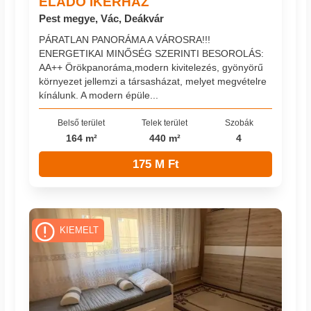
ELADÓ IKERHÁZ
Pest megye, Vác, Deákvár
PÁRATLAN PANORÁMA A VÁROSRA!!!
ENERGETIKAI MINŐSÉG SZERINTI BESOROLÁS:
AA++ Örökpanoráma,modern kivitelezés, gyönyörű
környezet jellemzi a társasházat, melyet megvételre
kínálunk. A modern épüle...
Belső terület
Telek terület
Szobák
164 m²
440 m²
4
175 M Ft
KIEMELT