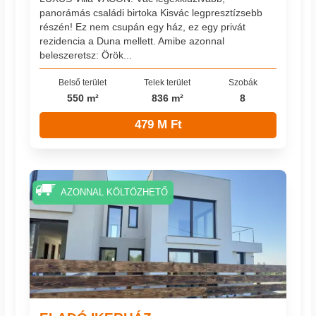
panorámás családi birtoka Kisvác legpresztízsebb
részén! Ez nem csupán egy ház, ez egy privát
rezidencia a Duna mellett. Amibe azonnal
beleszeretsz: Örök...
Belső terület
Telek terület
Szobák
550 m²
836 m²
8
479 M Ft
AZONNAL KÖLTÖZHETŐ