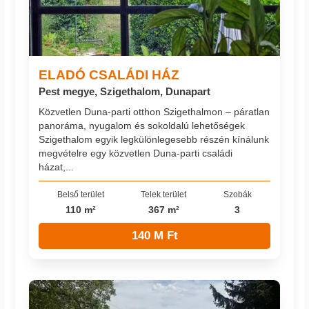
ELADÓ CSALÁDI HÁZ
Pest megye, Szigethalom, Dunapart
Közvetlen Duna-parti otthon Szigethalmon – páratlan
panoráma, nyugalom és sokoldalú lehetőségek
Szigethalom egyik legkülönlegesebb részén kínálunk
megvételre egy közvetlen Duna-parti családi
házat,...
Belső terület
Telek terület
Szobák
110 m²
367 m²
3
140 M Ft