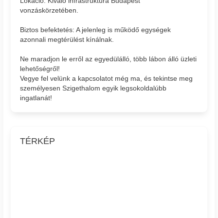
Lokáció: Kiváló infrastruktúra Budapest
vonzáskörzetében.
Biztos befektetés: A jelenleg is működő egységek
azonnali megtérülést kínálnak.
Ne maradjon le erről az egyedülálló, több lábon álló üzleti
lehetőségről!
Vegye fel velünk a kapcsolatot még ma, és tekintse meg
személyesen Szigethalom egyik legsokoldalúbb
ingatlanát!
TÉRKÉP