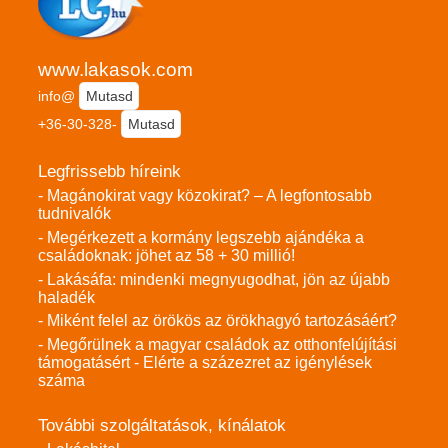
www.lakasok.com
info@
Mutasd
+36-30-328-
Mutasd
Legfrissebb híreink
- Magánokirat vagy közokirat? – A legfontosabb
tudnivalók
- Megérkezett a kormány legszebb ajándéka a
családoknak: jöhet az 58 + 30 millió!
- Lakásáfa: mindenki megnyugodhat, jön az újabb
haladék
- Miként felel az örökös az örökhagyó tartozásáért?
- Megőrülnek a magyar családok az otthonfelújítási
támogatásért - Elérte a százezret az igénylések
száma
További szolgáltatások, kínálatok