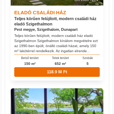
ELADÓ CSALÁDI HÁZ
Teljes körűen felújított, modern családi ház
eladó Szigethalmon
Pest megye, Szigethalom, Dunapart
Teljes körűen felújított, modern családi ház eladó
Szigethalmon Szigethalmon kínálom megvételre ezt
az 1990-ben épült, önálló családi házat, amely 150
m² lakótérrel rendelkezik. Az ingatlan elrende...
Belső terület
Telek terület
Szobák
150 m²
652 m²
5
118.9 M Ft