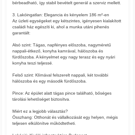
bérbeadható, így stabil bevételt generál a szerviz mellett.
3. Lakóingatlan: Elegancia és kényelem 186 m²-en
Az üzleti egységeket egy kétszintes, igényesen kialakított
családi ház egészíti ki, ahol a munka utáni pihenés
garantált:
Alsó szint: Tágas, napfényes előszoba, nagyméretű
nappali-étkező, konyha kamrával, hálószoba és
fürdőszoba. A kényelmet egy nagy terasz és egy nyári
konyha teszi teljessé.
Felső szint: Klímával felszerelt nappali, két további
hálószoba és egy második fürdőszoba.
Pince: Az épület alatt tágas pince található, bőséges
tárolási lehetőséget biztosítva.
Miért ez a legjobb választás?
Összhang: Otthonát és vállalkozását egy helyen, mégis
teljesen elkülönítve működtetheti.