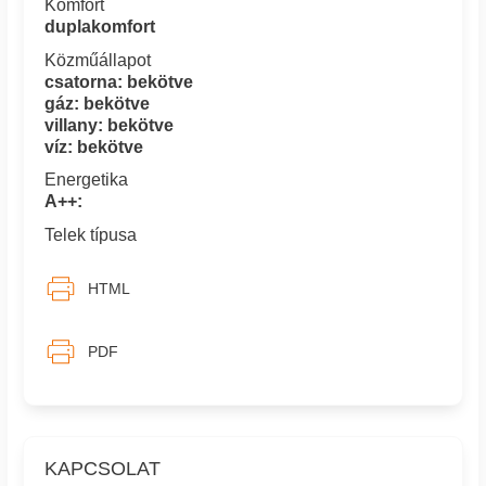
Komfort
duplakomfort
Közműállapot
csatorna: bekötve
gáz: bekötve
villany: bekötve
víz: bekötve
Energetika
A++:
Telek típusa
HTML
PDF
KAPCSOLAT