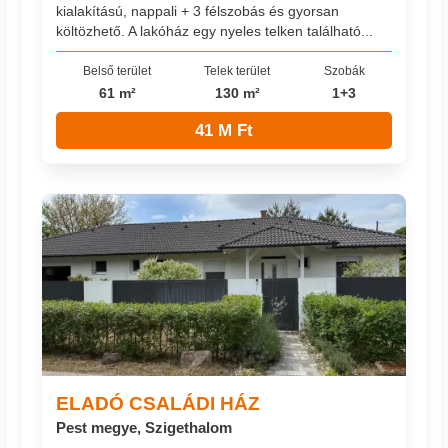
kialakítású, nappali + 3 félszobás és gyorsan
költözhető. A lakóház egy nyeles telken található...
Belső terület
Telek terület
Szobák
61 m²
130 m²
1+3
41 M Ft
ELADÓ CSALÁDI HÁZ
Pest megye, Szigethalom