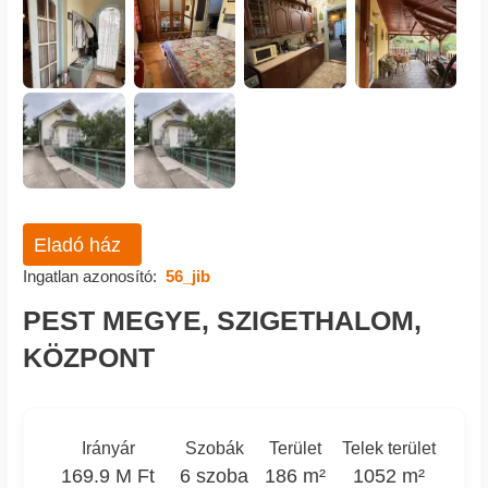
Eladó ház
Ingatlan azonosító:
56_jib
PEST MEGYE, SZIGETHALOM,
KÖZPONT
Irányár
Szobák
Terület
Telek terület
169.9 M Ft
6 szoba
186 m²
1052 m²