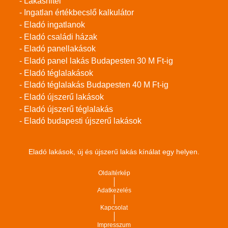
- Lakáshitel
- Ingatlan értékbecslő kalkulátor
- Eladó ingatlanok
- Eladó családi házak
- Eladó panellakások
- Eladó panel lakás Budapesten 30 M Ft-ig
- Eladó téglalakások
- Eladó téglalakás Budapesten 40 M Ft-ig
- Eladó újszerű lakások
- Eladó újszerű téglalakás
- Eladó budapesti újszerű lakások
Eladó lakások, új és újszerű lakás kínálat egy helyen.
Oldaltérkép
Adatkezelés
Kapcsolat
Impresszum