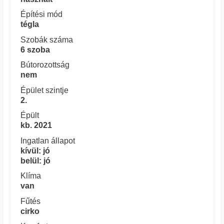
Építési mód
tégla
Szobák száma
6 szoba
Bútorozottság
nem
Épület szintje
2.
Épült
kb. 2021
Ingatlan állapot
kívül: jó
belül: jó
Klíma
van
Fűtés
cirko