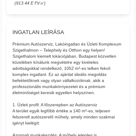
(913.44 E Ft/㎡)
INGATLAN LEÍRÁSA
Prémium Autószerviz, Lakóingatlan és Üzleti Komplexum
Szigethalmon – Telephely és Otthon egy helyen!
Szigethalom kiemelt lokációjában, Budapest közvetlen
közelében kínálunk megvételre egy kivételes
adottságokkal rendelkező, 1052 m²-es telken fekvő
komplex ingatlant. Ez az ajánlat ideális megoldás
befektetőknek vagy olyan vállalkozóknak, akik a
professzionális munkakörnyezetet és a prémium
életminőséget keresik egyetlen helyszínen.
1. Üzleti profil: A főszerepben az Autószerviz
A terület egyik legfőbb értéke a 140 m²-es, teljesen
felszerelt autószerelő műhely, amely minden szakmai
igényt kielégít:
Azonnali munkakezdés: A műhely jelenleg is