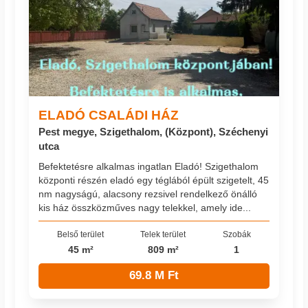
ELADÓ CSALÁDI HÁZ
Pest megye, Szigethalom, (Központ), Széchenyi
utca
Befektetésre alkalmas ingatlan Eladó! Szigethalom
központi részén eladó egy téglából épült szigetelt, 45
nm nagyságú, alacsony rezsivel rendelkező önálló
kis ház összközműves nagy telekkel, amely ide...
Belső terület
Telek terület
Szobák
45 m²
809 m²
1
69.8 M Ft