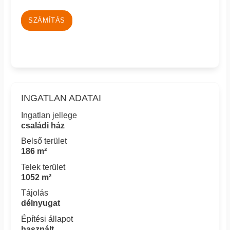
SZÁMÍTÁS
INGATLAN ADATAI
Ingatlan jellege
családi ház
Belső terület
186 m²
Telek terület
1052 m²
Tájolás
délnyugat
Építési állapot
használt