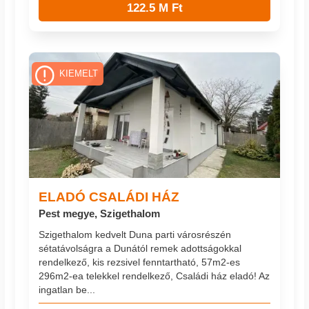
122.5 M Ft
KIEMELT
ELADÓ CSALÁDI HÁZ
Pest megye, Szigethalom
Szigethalom kedvelt Duna parti városrészén
sétatávolságra a Dunától remek adottságokkal
rendelkező, kis rezsivel fenntartható, 57m2-es
296m2-ea telekkel rendelkező, Családi ház eladó! Az
ingatlan be...