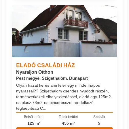
ELADÓ CSALÁDI HÁZ
Nyaraljon Otthon
Pest megye, Szigethalom, Dunapart
Olyan házat keres ami felér egy mindennapos
nyarassal?? Szigethalom csendes nyudodt részén,
természetközeli elhelyezkedéssel, eladó egy 125m2-
es plusz 78m2-es pincerésszel rendelkező
téglaépítéaű C...
Belső terület
Telek terület
Szobák
125 m²
455 m²
5