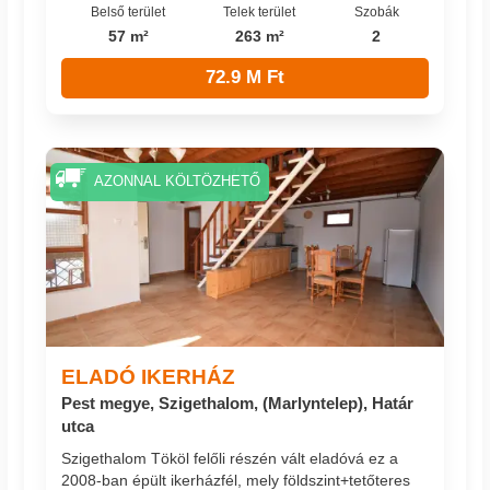
Belső terület
Telek terület
Szobák
57 m²
263 m²
2
72.9 M Ft
AZONNAL KÖLTÖZHETŐ
ELADÓ IKERHÁZ
Pest megye, Szigethalom, (Marlyntelep), Határ
utca
Szigethalom Tököl felőli részén vált eladóvá ez a
2008-ban épült ikerházfél, mely földszint+tetőteres