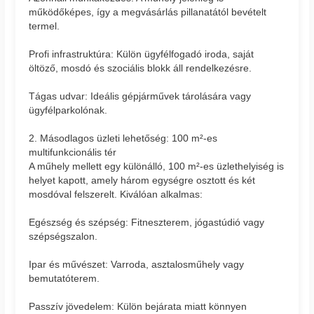
működőképes, így a megvásárlás pillanatától bevételt
termel.
Profi infrastruktúra: Külön ügyfélfogadó iroda, saját
öltöző, mosdó és szociális blokk áll rendelkezésre.
Tágas udvar: Ideális gépjárművek tárolására vagy
ügyfélparkolónak.
2. Másodlagos üzleti lehetőség: 100 m²-es
multifunkcionális tér
A műhely mellett egy különálló, 100 m²-es üzlethelyiség is
helyet kapott, amely három egységre osztott és két
mosdóval felszerelt. Kiválóan alkalmas:
Egészség és szépség: Fitneszterem, jógastúdió vagy
szépségszalon.
Ipar és művészet: Varroda, asztalosműhely vagy
bemutatóterem.
Passzív jövedelem: Külön bejárata miatt könnyen