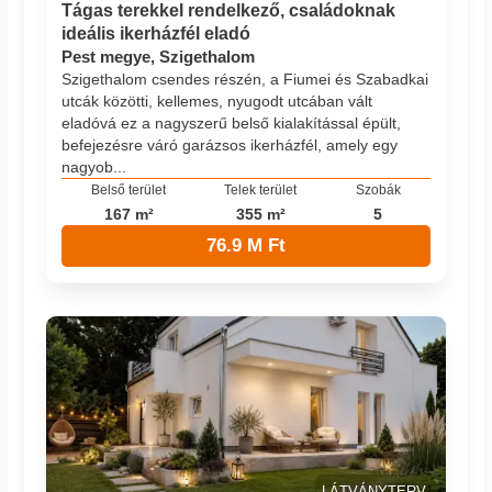
Tágas terekkel rendelkező, családoknak
ideális ikerházfél eladó
Pest megye, Szigethalom
Szigethalom csendes részén, a Fiumei és Szabadkai
utcák közötti, kellemes, nyugodt utcában vált
eladóvá ez a nagyszerű belső kialakítással épült,
befejezésre váró garázsos ikerházfél, amely egy
nagyob...
Belső terület
Telek terület
Szobák
167 m²
355 m²
5
76.9 M Ft
LÁTVÁNYTERV