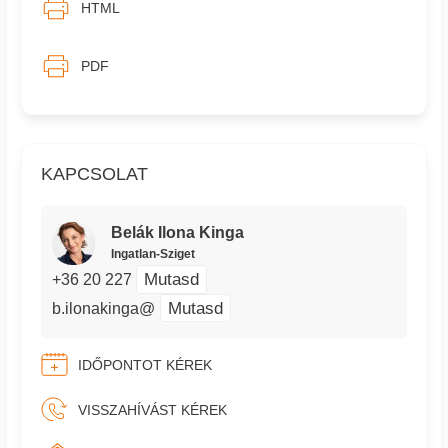
HTML
PDF
KAPCSOLAT
Belák Ilona Kinga
Ingatlan-Sziget
Mutasd
+36 20 227
Mutasd
b.ilonakinga@
IDŐPONTOT KÉREK
VISSZAHÍVÁST KÉREK