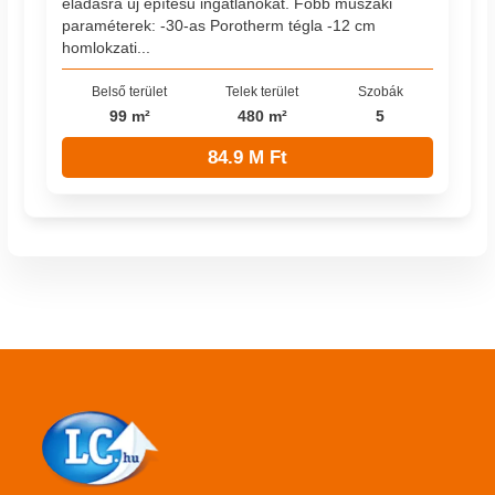
eladásra új építésű ingatlanokat. Főbb műszaki
paraméterek: -30-as Porotherm tégla -12 cm
homlokzati...
Belső terület
Telek terület
Szobák
99 m²
480 m²
5
84.9 M Ft