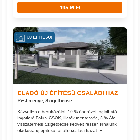
195 M Ft
ÚJ ÉPÍTÉSŰ!
ELADÓ ÚJ ÉPÍTÉSŰ CSALÁDI HÁZ
Pest megye, Szigetbecse
Közvetlen a beruházótól! 10 % önerővel foglalható
ingatlan! Falusi CSOK, illeték mentesség, 5 % Áfa
visszatérítés! Szigetbecse kedvelt részén kínálunk
eladásra új építésű, önálló családi házat. F...