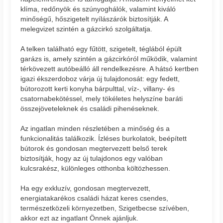
klíma, redőnyök és szúnyoghálók, valamint kiváló
minőségű, hőszigetelt nyílászárók biztosítják. A
melegvizet szintén a gázcirkó szolgáltatja.
A telken található egy fűtött, szigetelt, téglából épült
garázs is, amely szintén a gázcirkóról működik, valamint
térkövezett autóbeálló áll rendelkezésre. A hátsó kertben
igazi ékszerdoboz várja új tulajdonosát: egy fedett,
bútorozott kerti konyha bárpulttal, víz-, villany- és
csatornabekötéssel, mely tökéletes helyszíne baráti
összejöveteleknek és családi pihenéseknek.
Az ingatlan minden részletében a minőség és a
funkcionalitás találkozik. Ízléses burkolatok, beépített
bútorok és gondosan megtervezett belső terek
biztosítják, hogy az új tulajdonos egy valóban
kulcsrakész, különleges otthonba költözhessen.
Ha egy exkluzív, gondosan megtervezett,
energiatakarékos családi házat keres csendes,
természetközeli környezetben, Szigetbecse szívében,
akkor ezt az ingatlant Önnek ajánljuk.