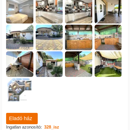
Eladó ház
Ingatlan azonosító:
328_isz