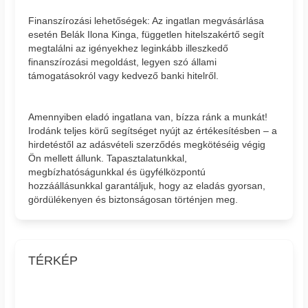
Finanszírozási lehetőségek: Az ingatlan megvásárlása
esetén Belák Ilona Kinga, független hitelszakértő segít
megtalálni az igényekhez leginkább illeszkedő
finanszírozási megoldást, legyen szó állami
támogatásokról vagy kedvező banki hitelről.
Amennyiben eladó ingatlana van, bízza ránk a munkát!
Irodánk teljes körű segítséget nyújt az értékesítésben – a
hirdetéstől az adásvételi szerződés megkötéséig végig
Ön mellett állunk. Tapasztalatunkkal,
megbízhatóságunkkal és ügyfélközpontú
hozzáállásunkkal garantáljuk, hogy az eladás gyorsan,
gördülékenyen és biztonságosan történjen meg.
TÉRKÉP