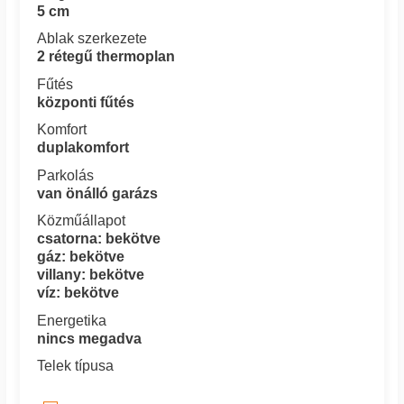
5 cm
Ablak szerkezete
2 rétegű thermoplan
Fűtés
központi fűtés
Komfort
duplakomfort
Parkolás
van önálló garázs
Közműállapot
csatorna: bekötve
gáz: bekötve
villany: bekötve
víz: bekötve
Energetika
nincs megadva
Telek típusa