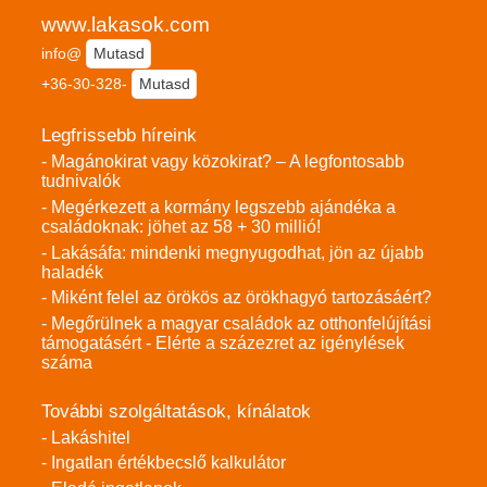
www.lakasok.com
info@
Mutasd
+36-30-328-
Mutasd
Legfrissebb híreink
- Magánokirat vagy közokirat? – A legfontosabb
tudnivalók
- Megérkezett a kormány legszebb ajándéka a
családoknak: jöhet az 58 + 30 millió!
- Lakásáfa: mindenki megnyugodhat, jön az újabb
haladék
- Miként felel az örökös az örökhagyó tartozásáért?
- Megőrülnek a magyar családok az otthonfelújítási
támogatásért - Elérte a százezret az igénylések
száma
További szolgáltatások, kínálatok
- Lakáshitel
- Ingatlan értékbecslő kalkulátor