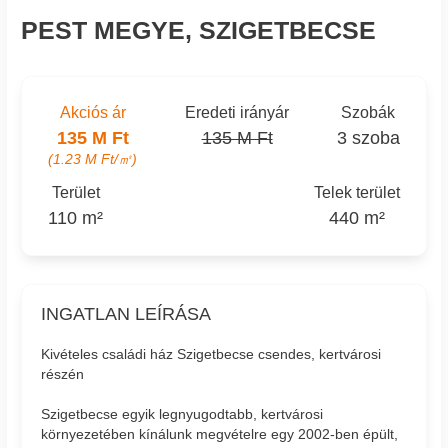
PEST MEGYE, SZIGETBECSE
Akciós ár
Eredeti irányár
Szobák
135 M Ft
135 M Ft
3 szoba
(1.23 M Ft/㎡)
Terület
Telek terület
110 m²
440 m²
INGATLAN LEÍRÁSA
Kivételes családi ház Szigetbecse csendes, kertvárosi
részén
Szigetbecse egyik legnyugodtabb, kertvárosi
környezetében kínálunk megvételre egy 2002-ben épült,