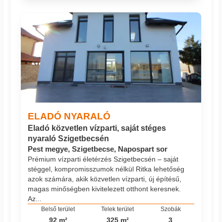
ELADÓ NYARALÓ
Eladó közvetlen vízparti, saját stéges
nyaraló Szigetbecsén
Pest megye, Szigetbecse, Napospart sor
Prémium vízparti életérzés Szigetbecsén – saját
stéggel, kompromisszumok nélkül Ritka lehetőség
azok számára, akik közvetlen vízparti, új építésű,
magas minőségben kivitelezett otthont keresnek.
Az...
Belső terület
Telek terület
Szobák
92 m²
325 m²
3