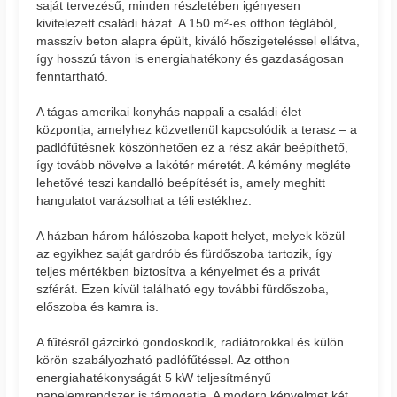
saját tervezésű, minden részletében igényesen
kivitelezett családi házat. A 150 m²-es otthon téglából,
masszív beton alapra épült, kiváló hőszigeteléssel ellátva,
így hosszú távon is energiahatékony és gazdaságosan
fenntartható.
A tágas amerikai konyhás nappali a családi élet
központja, amelyhez közvetlenül kapcsolódik a terasz – a
padlófűtésnek köszönhetően ez a rész akár beépíthető,
így tovább növelve a lakótér méretét. A kémény megléte
lehetővé teszi kandalló beépítését is, amely meghitt
hangulatot varázsolhat a téli estékhez.
A házban három hálószoba kapott helyet, melyek közül
az egyikhez saját gardrób és fürdőszoba tartozik, így
teljes mértékben biztosítva a kényelmet és a privát
szférát. Ezen kívül található egy további fürdőszoba,
előszoba és kamra is.
A fűtésről gázcirkó gondoskodik, radiátorokkal és külön
körön szabályozható padlófűtéssel. Az otthon
energiahatékonyságát 5 kW teljesítményű
napelemrendszer is támogatja. A modern kényelmet két