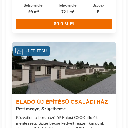
Belső terület
Telek terület
Szobák
99 m²
721 m²
5
89.9 M Ft
ÚJ ÉPÍTÉSŰ!
ELADÓ ÚJ ÉPÍTÉSŰ CSALÁDI HÁZ
Pest megye, Szigetbecse
Közvetlen a beruházótól! Falusi CSOK, illeték
mentesség. Szigetbecse kedvelt részén kínálunk