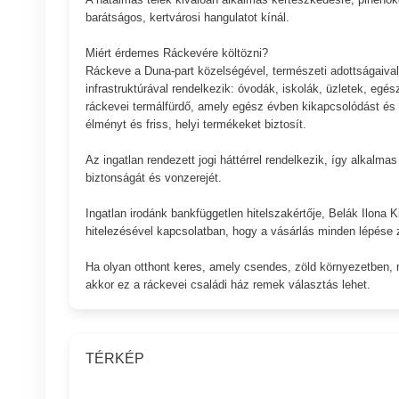
barátságos, kertvárosi hangulatot kínál.
Miért érdemes Ráckevére költözni?
Ráckeve a Duna-part közelségével, természeti adottságaival 
infrastruktúrával rendelkezik: óvodák, iskolák, üzletek, egé
ráckevei termálfürdő, amely egész évben kikapcsolódást és f
élményt és friss, helyi termékeket biztosít.
Az ingatlan rendezett jogi háttérrel rendelkezik, így alkalmas
biztonságát és vonzerejét.
Ingatlan irodánk bankfüggetlen hitelszakértője, Belák Ilona 
hitelezésével kapcsolatban, hogy a vásárlás minden lépése
Ha olyan otthont keres, amely csendes, zöld környezetben, 
akkor ez a ráckevei családi ház remek választás lehet.
TÉRKÉP