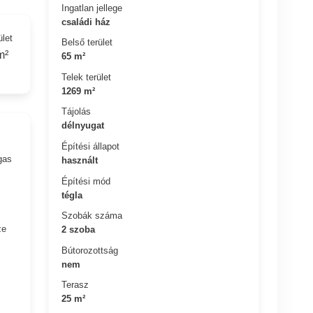
Ingatlan jellege
családi ház
ület
Belső terület
m²
65 m²
Telek terület
1269 m²
Tájolás
délnyugat
Építési állapot
gas
használt
Építési mód
tégla
Szobák száma
ze
2 szoba
Bútorozottság
nem
Terasz
25 m²