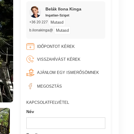
Belák Ilona Kinga
Ingatlan-Sziget
Mutasd
+36 20 227
Mutasd
b.ilonakinga@
IDŐPONTOT KÉREK
VISSZAHÍVÁST KÉREK
AJÁNLOM EGY ISMERŐSÖMNEK
MEGOSZTÁS
KAPCSOLATFELVÉTEL
Név