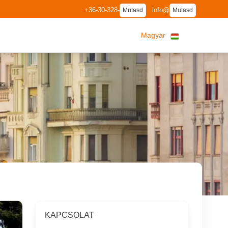
+36-30-328-
info@
Mutasd
Mutasd
Magyar
KAPCSOLAT