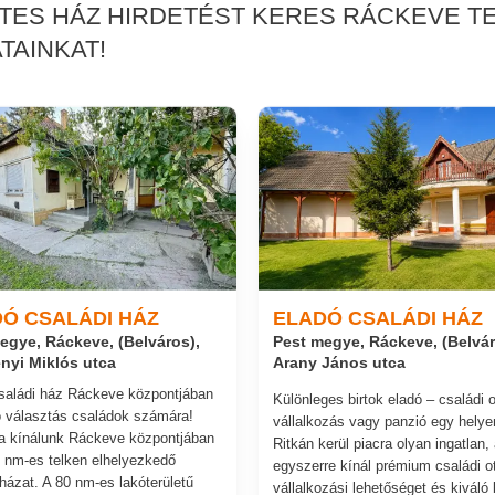
RTES HÁZ HIRDETÉST KERES RÁCKEVE T
TAINKAT!
Ó CSALÁDI HÁZ
ELADÓ CSALÁDI HÁZ
egye, Ráckeve, (Belváros),
Pest megye, Ráckeve, (Belvár
nyi Miklós utca
Arany János utca
saládi ház Ráckeve központjában
Különleges birtok eladó – családi o
ó választás családok számára!
vállalkozás vagy panzió egy helye
a kínálunk Ráckeve központjában
Ritkán kerül piacra olyan ingatlan,
 nm-es telken elhelyezkedő
egyszerre kínál prémium családi ot
 házat. A 80 nm-es lakóterületű
vállalkozási lehetőséget és kiváló b