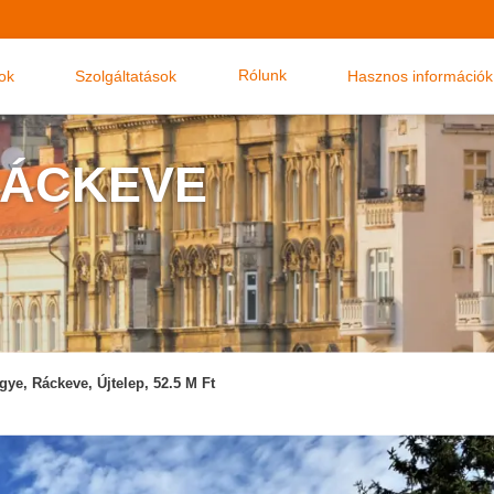
Rólunk
nok
Szolgáltatások
Hasznos információk
RÁCKEVE
ye, Ráckeve, Újtelep, 52.5 M Ft