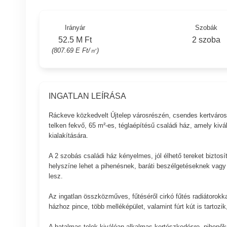
Irányár
Szobák
52.5 M Ft
2 szoba
(807.69 E Ft/㎡)
INGATLAN LEÍRÁSA
Ráckeve közkedvelt Újtelep városrészén, csendes kertváros
telken fekvő, 65 m²-es, téglaépítésű családi ház, amely kivá
kialakítására.
A 2 szobás családi ház kényelmes, jól élhető tereket biztosí
helyszíne lehet a pihenésnek, baráti beszélgetéseknek vagy
lesz.
Az ingatlan összközműves, fűtéséről cirkó fűtés radiátorokk
házhoz pince, több melléképület, valamint fúrt kút is tartozik
A hatalmas telek kiválóan alkalmas kertészkedésre, pihenők