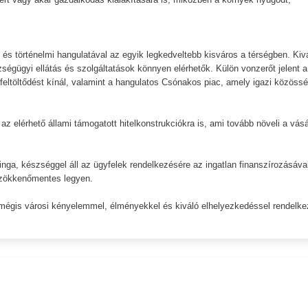
és történelmi hangulatával az egyik legkedveltebb kisváros a térségben. Kiv
szségügyi ellátás és szolgáltatások könnyen elérhetők. Külön vonzerőt jelent a
eltöltődést kínál, valamint a hangulatos Csónakos piac, amely igazi közössé
 az elérhető állami támogatott hitelkonstrukciókra is, ami tovább növeli a vásá
Kinga, készséggel áll az ügyfelek rendelkezésére az ingatlan finanszírozásáva
 zökkenőmentes legyen.
mégis városi kényelemmel, élményekkel és kiváló elhelyezkedéssel rendelke