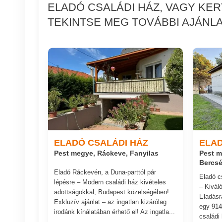
ELADÓ CSALÁDI HÁZ, VAGY KE
TEKINTSE MEG TOVÁBBI AJÁNLA
ELADÓ CSALÁDI HÁZ
ELAD
Pest megye, Ráckeve, Fanyilas
Pest m
Bercsé
Eladó Ráckevén, a Duna-parttól pár
Eladó c
lépésre – Modern családi ház kivételes
– Kivál
adottságokkal, Budapest közelségében!
Eladásr
Exkluzív ajánlat – az ingatlan kizárólag
egy 914
irodánk kínálatában érhető el! Az ingatla...
családi