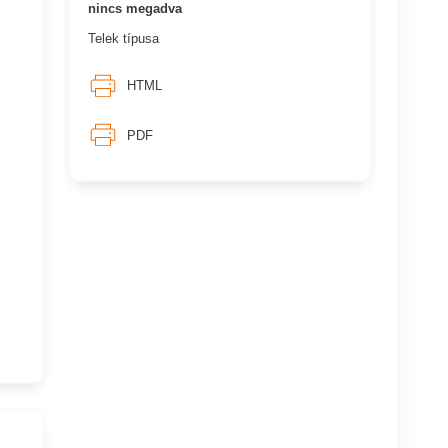
nincs megadva
Telek típusa
HTML
PDF