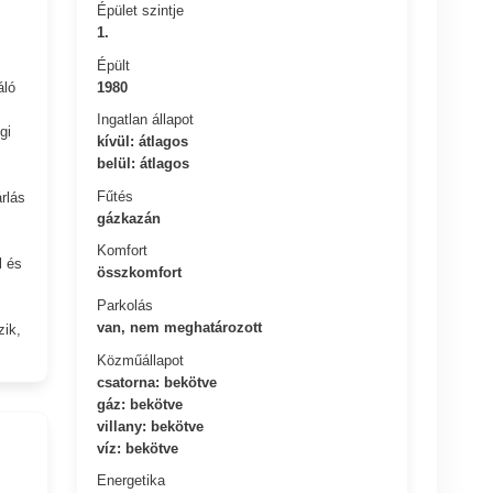
Épület szintje
1.
Épült
1980
áló
Ingatlan állapot
gi
kívül: átlagos
belül: átlagos
Fűtés
rlás
gázkazán
Komfort
l és
összkomfort
Parkolás
van, nem meghatározott
zik,
Közműállapot
csatorna: bekötve
gáz: bekötve
villany: bekötve
víz: bekötve
Energetika