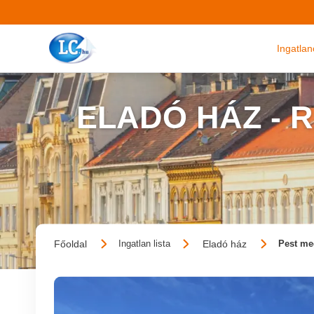
Ingatla
ELADÓ HÁZ - 
Főoldal
Eladó ház
Ingatlan lista
Pest meg