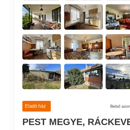
Eladó ház
Belső azon
PEST MEGYE, RÁCKEVE