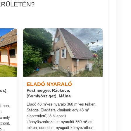
ERÜLETÉN?
ELADÓ NYARALÓ
os),
Pest megye, Ráckeve,
(Somlyósziget), Málna
Eladó 48 m²-es nyaraló 360 m²-es telken,
tthon,
Stéggel Eladásra kínálunk egy 48 m²
n!
alapterületű, jó állapotú
 amely
könnyűszerkezetes nyaralót 360 m²-es
thont,
telken, csendes, nyugodt környezetben.
...