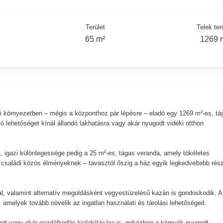
Terület
Telek ter
65 m²
1269 
i környezetben – mégis a központhoz pár lépésre – eladó egy 1269 m²-es, tá
ló lehetőséget kínál állandó lakhatásra vagy akár nyugodt vidéki otthon
t, igazi különlegessége pedig a 25 m²-es, tágas veranda, amely tökéletes
 családi közös élményeknek – tavasztól őszig a ház egyik legkedveltebb rés
al, valamint alternatív megoldásként vegyestüzelésű kazán is gondoskodik. A
, amelyek tovább növelik az ingatlan használati és tárolási lehetőségeit.
ert vagy akár gazdálkodás kialakítására is, miközben a környék nyugodt,