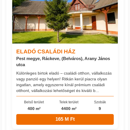
ELADÓ CSALÁDI HÁZ
Pest megye, Ráckeve, (Belváros), Arany János
utca
Különleges birtok eladó – családi otthon, vállalkozás
vagy panzió egy helyen! Ritkán kerül piacra olyan
ingatlan, amely egyszerre kínál prémium családi
otthont, vállalkozási lehetőséget és kiváló b...
Belső terület
Telek terület
Szobák
400 m²
4400 m²
9
165 M Ft