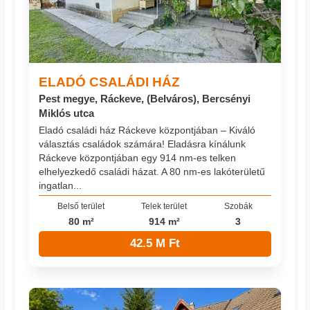
ELADÓ CSALÁDI HÁZ
Pest megye, Ráckeve, (Belváros), Bercsényi
Miklós utca
Eladó családi ház Ráckeve központjában – Kiváló
választás családok számára! Eladásra kínálunk
Ráckeve központjában egy 914 nm-es telken
elhelyezkedő családi házat. A 80 nm-es lakóterületű
ingatlan...
Belső terület
Telek terület
Szobák
80 m²
914 m²
3
42.5 M Ft