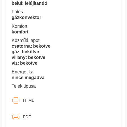
belül: felújítandó
Fűtés
gázkonvektor
Komfort
komfort
Közműállapot
csatorna: bekötve
gáz: bekötve
villany: bekötve
víz: bekötve
Energetika
nincs megadva
Telek típusa
HTML
PDF