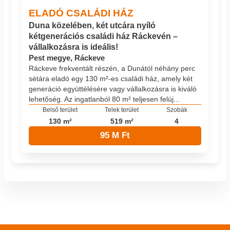
ELADÓ CSALÁDI HÁZ
Duna közelében, két utcára nyíló
kétgenerációs családi ház Ráckevén –
vállalkozásra is ideális!
Pest megye, Ráckeve
Ráckeve frekventált részén, a Dunától néhány perc
sétára eladó egy 130 m²-es családi ház, amely két
generáció együttélésére vagy vállalkozásra is kiváló
lehetőség. Az ingatlanból 80 m² teljesen felúj...
Belső terület
Telek terület
Szobák
130 m²
519 m²
4
95 M Ft