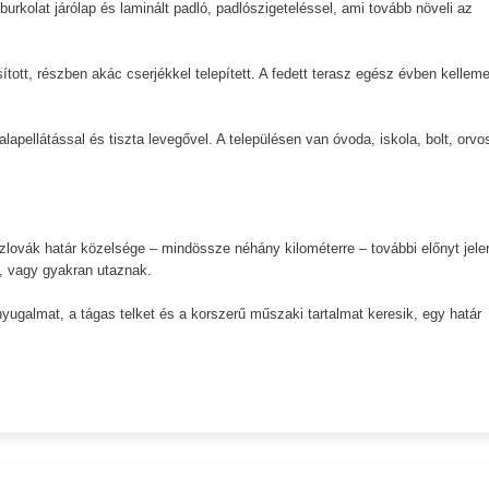
rkolat járólap és laminált padló, padlószigeteléssel, ami tovább növeli az
ított, részben akác cserjékkel telepített. A fedett terasz egész évben kellem
apellátással és tiszta levegővel. A településen van óvoda, iskola, bolt, orvos
szlovák határ közelsége – mindössze néhány kilométerre – további előnyt jele
k, vagy gyakran utaznak.
nyugalmat, a tágas telket és a korszerű műszaki tartalmat keresik, egy határ