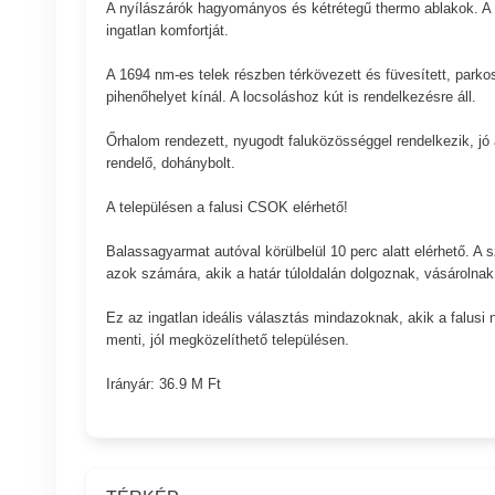
A nyílászárók hagyományos és kétrétegű thermo ablakok. A bu
ingatlan komfortját.
A 1694 nm-es telek részben térkövezett és füvesített, parkos
pihenőhelyet kínál. A locsoláshoz kút is rendelkezésre áll.
Őrhalom rendezett, nyugodt faluközösséggel rendelkezik, jó al
rendelő, dohánybolt.
A településen a falusi CSOK elérhető!
Balassagyarmat autóval körülbelül 10 perc alatt elérhető. A 
azok számára, akik a határ túloldalán dolgoznak, vásárolna
Ez az ingatlan ideális választás mindazoknak, akik a falusi 
menti, jól megközelíthető településen.
Irányár: 36.9 M Ft