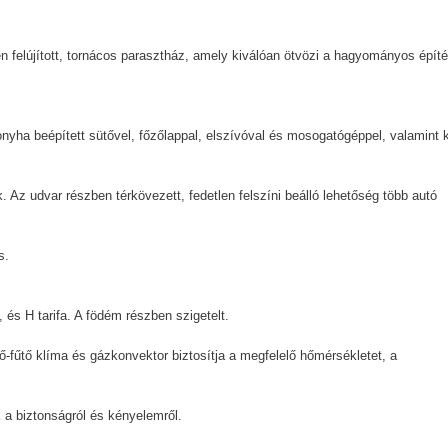
n felújított, tornácos parasztház, amely kiválóan ötvözi a hagyományos épít
onyha beépített sütővel, főzőlappal, elszívóval és mosogatógéppel, valamint 
. Az udvar részben térkövezett, fedetlen felszíni beálló lehetőség több autó
s.
 és H tarifa. A födém részben szigetelt.
-fűtő klíma és gázkonvektor biztosítja a megfelelő hőmérsékletet, a
 a biztonságról és kényelemről.