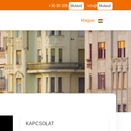
+36-30-328-
info@
Mutasd
Mutasd
Magyar
KAPCSOLAT