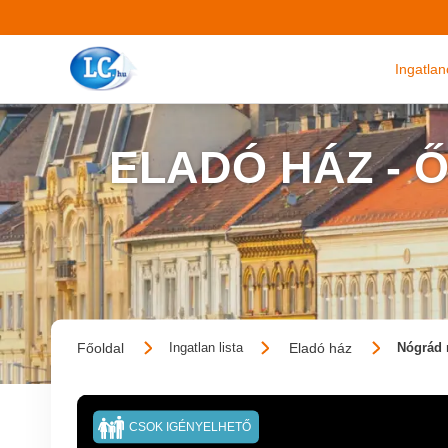
Ingatla
ELADÓ HÁZ -
Főoldal
Eladó ház
Ingatlan lista
Nógrád 
CSOK IGÉNYELHETŐ