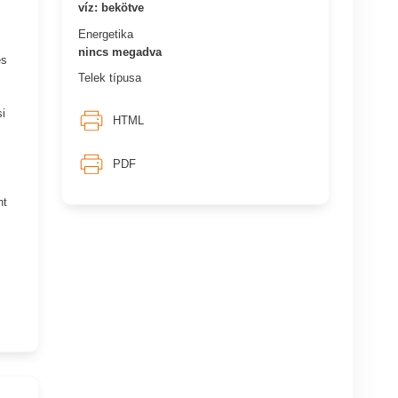
víz: bekötve
Energetika
nincs megadva
es
Telek típusa
i
HTML
PDF
nt