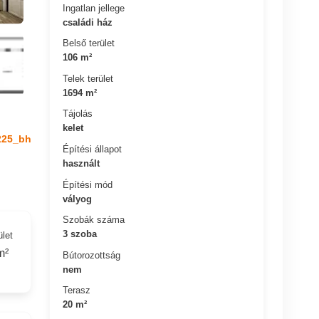
Ingatlan jellege
családi ház
Belső terület
106 m²
Telek terület
1694 m²
Tájolás
kelet
225_bh
Építési állapot
használt
Építési mód
vályog
Szobák száma
3 szoba
ület
m²
Bútorozottság
nem
Terasz
20 m²