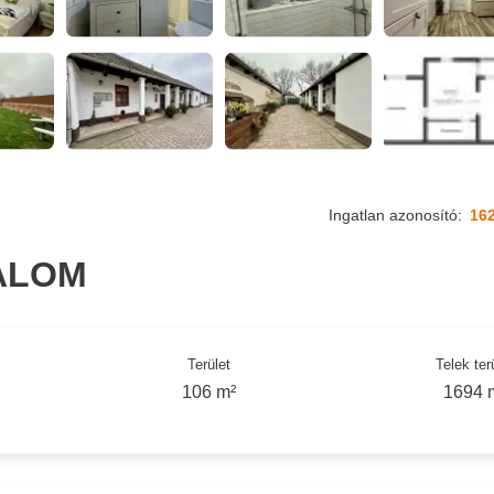
Ingatlan azonosító:
16
ALOM
Terület
Telek ter
106 m²
1694 