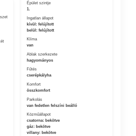
Épület szintje
1.
észet
Ingatlan állapot
kívül: felújított
belül: felújított
Klíma
két
van
Ablak szerkezete
hagyományos
Fűtés
cserépkályha
Komfort
összkomfort
Parkolás
van fedetlen felszíni beálló
Közműállapot
csatorna: bekötve
gáz: bekötve
villany: bekötve