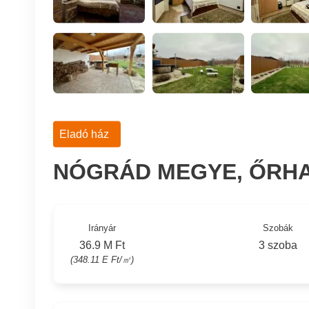
Eladó ház
NÓGRÁD MEGYE, ŐRH
Irányár
Szobák
36.9 M Ft
3 szoba
(348.11 E Ft/㎡)