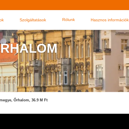
Rólunk
nok
Szolgáltatások
Hasznos információk
 ŐRHALOM
megye, Őrhalom, 36.9 M Ft