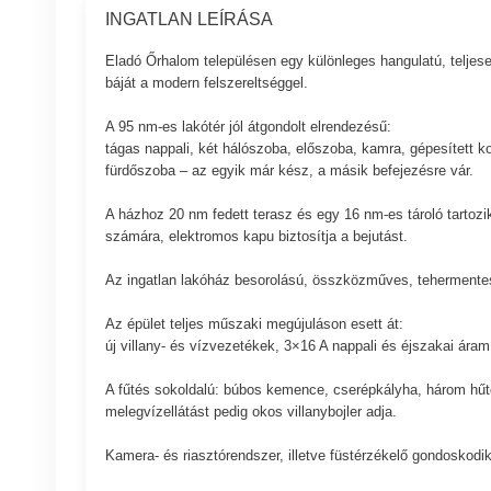
INGATLAN LEÍRÁSA
Eladó Őrhalom településen egy különleges hangulatú, teljese
báját a modern felszereltséggel.
A 95 nm-es lakótér jól átgondolt elrendezésű:
tágas nappali, két hálószoba, előszoba, kamra, gépesített k
fürdőszoba – az egyik már kész, a másik befejezésre vár.
A házhoz 20 nm fedett terasz és egy 16 nm-es tároló tartozik
számára, elektromos kapu biztosítja a bejutást.
Az ingatlan lakóház besorolású, összközműves, tehermente
Az épület teljes műszaki megújuláson esett át:
új villany- és vízvezetékek, 3×16 A nappali és éjszakai áram,
A fűtés sokoldalú: búbos kemence, cserépkályha, három hűtő
melegvízellátást pedig okos villanybojler adja.
Kamera- és riasztórendszer, illetve füstérzékelő gondoskodik