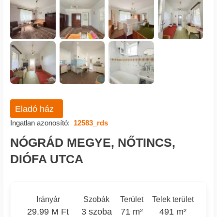
Eladó ház
Ingatlan azonosító:
12583_rds
NÓGRÁD MEGYE, NŐTINCS,
DIÓFA UTCA
Irányár
Szobák
Terület
Telek terület
29.99 M Ft
3 szoba
71 m²
491 m²