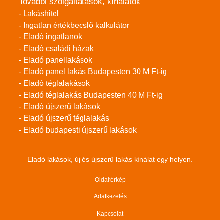
További szolgáltatások, kínálatok
- Lakáshitel
- Ingatlan értékbecslő kalkulátor
- Eladó ingatlanok
- Eladó családi házak
- Eladó panellakások
- Eladó panel lakás Budapesten 30 M Ft-ig
- Eladó téglalakások
- Eladó téglalakás Budapesten 40 M Ft-ig
- Eladó újszerű lakások
- Eladó újszerű téglalakás
- Eladó budapesti újszerű lakások
Eladó lakások, új és újszerű lakás kínálat egy helyen.
Oldaltérkép
Adatkezelés
Kapcsolat