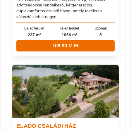
adottságokkal rendelkező, kétgenerációs,
duplakomfortos családi házat, amely tökéletes
választás lehet nagyc...
Belső terület
Telek terület
Szobák
237 m²
1954 m²
5
109.99 M Ft
ELADÓ CSALÁDI HÁZ