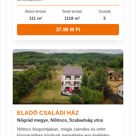
Belső terület
Telek terület
Szobák
111 m²
1118 m²
3
37.99 M Ft
ELADÓ CSALÁDI HÁZ
Nógrád megye, Nőtincs, Szabadság utca
Nőtincs központjában, mégis csendes és intim
környezetben kínálunk megvételre egy kivételes