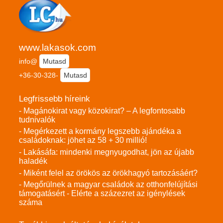
www.lakasok.com
info@
Mutasd
+36-30-328-
Mutasd
Legfrissebb híreink
- Magánokirat vagy közokirat? – A legfontosabb
tudnivalók
- Megérkezett a kormány legszebb ajándéka a
családoknak: jöhet az 58 + 30 millió!
- Lakásáfa: mindenki megnyugodhat, jön az újabb
haladék
- Miként felel az örökös az örökhagyó tartozásáért?
- Megőrülnek a magyar családok az otthonfelújítási
támogatásért - Elérte a százezret az igénylések
száma