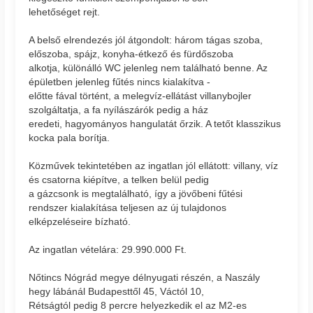
lehetőséget rejt.
A belső elrendezés jól átgondolt: három tágas szoba,
előszoba, spájz, konyha-étkező és fürdőszoba
alkotja, különálló WC jelenleg nem található benne. Az
épületben jelenleg fűtés nincs kialakítva -
előtte fával történt, a melegvíz-ellátást villanybojler
szolgáltatja, a fa nyílászárók pedig a ház
eredeti, hagyományos hangulatát őrzik. A tetőt klasszikus
kocka pala borítja.
Közművek tekintetében az ingatlan jól ellátott: villany, víz
és csatorna kiépítve, a telken belül pedig
a gázcsonk is megtalálható, így a jövőbeni fűtési
rendszer kialakítása teljesen az új tulajdonos
elképzeléseire bízható.
Az ingatlan vételára: 29.990.000 Ft.
Nőtincs Nógrád megye délnyugati részén, a Naszály
hegy lábánál Budapesttől 45, Váctól 10,
Rétságtól pedig 8 percre helyezkedik el az M2-es