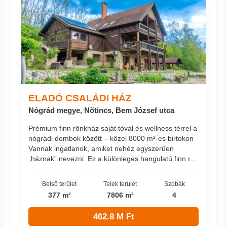
ELADÓ CSALÁDI HÁZ
Nógrád megye, Nőtincs, Bem József utca
Prémium finn rönkház saját tóval és wellness térrel a
nógrádi dombok között – közel 8000 m²-es birtokon
Vannak ingatlanok, amiket nehéz egyszerűen
„háznak” nevezni. Ez a különleges hangulatú finn r...
Belső terület
Telek terület
Szobák
377 m²
7806 m²
4
462.8 M Ft