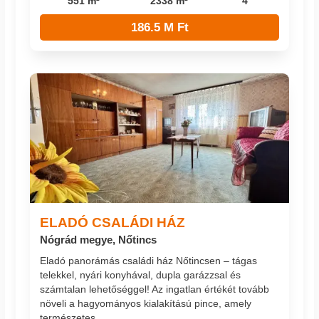
551 m²
2338 m²
4
186.5 M Ft
ELADÓ CSALÁDI HÁZ
Nógrád megye, Nőtincs
Eladó panorámás családi ház Nőtincsen – tágas
telekkel, nyári konyhával, dupla garázzsal és
számtalan lehetőséggel! Az ingatlan értékét tovább
növeli a hagyományos kialakítású pince, amely
természetes...