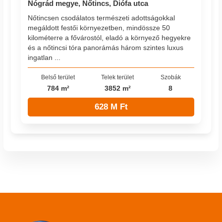
Nógrád megye, Nőtincs, Diófa utca
Nőtincsen csodálatos természeti adottságokkal
megáldott festői környezetben, mindössze 50
kilométerre a fővárostól, eladó a környező hegyekre
és a nőtincsi tóra panorámás három szintes luxus
ingatlan ...
Belső terület
Telek terület
Szobák
784 m²
3852 m²
8
628 M Ft