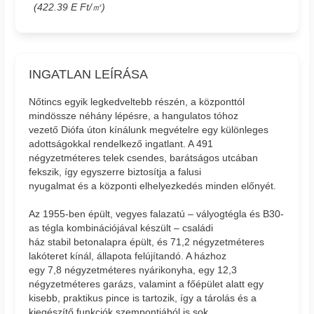
(422.39 E Ft/㎡)
INGATLAN LEÍRÁSA
Nőtincs egyik legkedveltebb részén, a központtól
mindössze néhány lépésre, a hangulatos tóhoz
vezető Diófa úton kínálunk megvételre egy különleges
adottságokkal rendelkező ingatlant. A 491
négyzetméteres telek csendes, barátságos utcában
fekszik, így egyszerre biztosítja a falusi
nyugalmat és a központi elhelyezkedés minden előnyét.
Az 1955-ben épült, vegyes falazatú – vályogtégla és B30-
as tégla kombinációjával készült – családi
ház stabil betonalapra épült, és 71,2 négyzetméteres
lakóteret kínál, állapota felújítandó. A házhoz
egy 7,8 négyzetméteres nyárikonyha, egy 12,3
négyzetméteres garázs, valamint a főépület alatt egy
kisebb, praktikus pince is tartozik, így a tárolás és a
kiegészítő funkciók szempontjából is sok