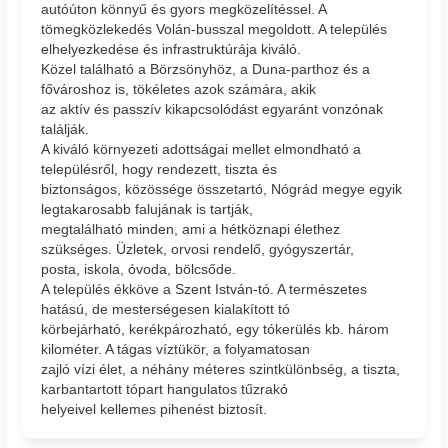
autóúton könnyű és gyors megközelítéssel. A
tömegközlekedés Volán-busszal megoldott. A település
elhelyezkedése és infrastruktúrája kiváló.
Közel található a Börzsönyhöz, a Duna-parthoz és a
fővároshoz is, tökéletes azok számára, akik
az aktív és passzív kikapcsolódást egyaránt vonzónak
találják.
A kiváló környezeti adottságai mellet elmondható a
településről, hogy rendezett, tiszta és
biztonságos, közössége összetartó, Nógrád megye egyik
legtakarosabb falujának is tartják,
megtalálható minden, ami a hétköznapi élethez
szükséges. Üzletek, orvosi rendelő, gyógyszertár,
posta, iskola, óvoda, bölcsőde.
A település ékköve a Szent István-tó. A természetes
hatású, de mesterségesen kialakított tó
körbejárható, kerékpározható, egy tókerülés kb. három
kilométer. A tágas víztükör, a folyamatosan
zajló vízi élet, a néhány méteres szintkülönbség, a tiszta,
karbantartott tópart hangulatos tűzrakó
helyeivel kellemes pihenést biztosít.