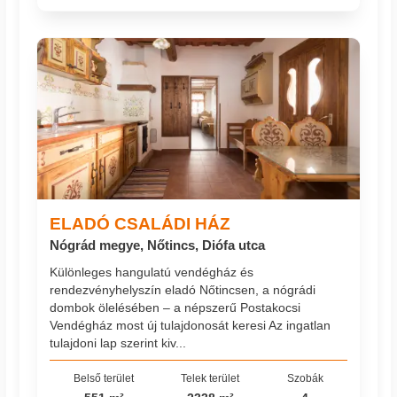
ELADÓ CSALÁDI HÁZ
Nógrád megye, Nőtincs, Diófa utca
Különleges hangulatú vendégház és
rendezvényhelyszín eladó Nőtincsen, a nógrádi
dombok ölelésében – a népszerű Postakocsi
Vendégház most új tulajdonosát keresi Az ingatlan
tulajdoni lap szerint kiv...
Belső terület
Telek terület
Szobák