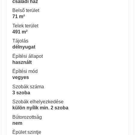
családi ház
Belső terület
71 m²
Telek terület
491 m²
Tájolás
délnyugat
Építési állapot
használt
Építési mód
vegyes
Szobák száma
3 szoba
Szobák elhelyezkedése
külön nyílik min. 2 szoba
Bútorozottság
nem
Épület szintje