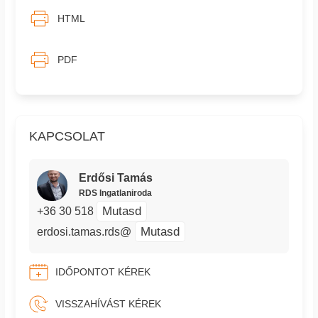
HTML
PDF
KAPCSOLAT
Erdősi Tamás
RDS Ingatlaniroda
Mutasd
+36 30 518
Mutasd
erdosi.tamas.rds@
IDŐPONTOT KÉREK
VISSZAHÍVÁST KÉREK