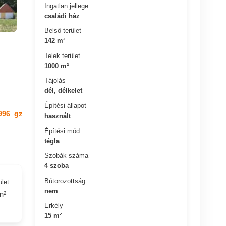
Ingatlan jellege
családi ház
Belső terület
142 m²
Telek terület
1000 m²
Tájolás
dél, délkelet
Építési állapot
996_gz
használt
Építési mód
tégla
Szobák száma
4 szoba
Bútorozottság
ület
nem
m²
Erkély
15 m²