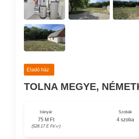
Eladó ház
TOLNA MEGYE, NÉMET
Irányár
Szobák
75 M Ft
4 szoba
(528.17 E Ft/㎡)