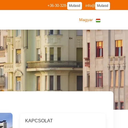
+36-30-328-
info@
Mutasd
Mutasd
Magyar
KAPCSOLAT