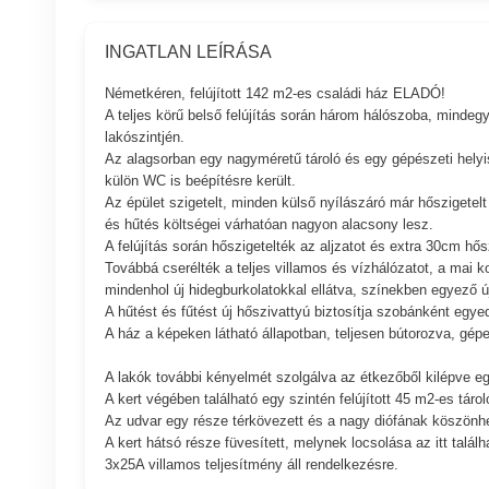
INGATLAN LEÍRÁSA
Németkéren, felújított 142 m2-es családi ház ELADÓ!
A teljes körű belső felújítás során három hálószoba, mindegy
lakószintjén.
Az alagsorban egy nagyméretű tároló és egy gépészeti helyiség
külön WC is beépítésre került.
Az épület szigetelt, minden külső nyílászáró már hőszigetelt
és hűtés költségei várhatóan nagyon alacsony lesz.
A felújítás során hőszigetelték az aljzatot és extra 30cm hős
Továbbá cserélték a teljes villamos és vízhálózatot, a mai ko
mindenhol új hidegburkolatokkal ellátva, színekben egyező új
A hűtést és fűtést új hőszivattyú biztosítja szobánként egye
A ház a képeken látható állapotban, teljesen bútorozva, gépe
A lakók további kényelmét szolgálva az étkezőből kilépve egy
A kert végében található egy szintén felújított 45 m2-es táro
Az udvar egy része térkövezett és a nagy diófának köszönh
A kert hátsó része füvesített, melynek locsolása az itt talál
3x25A villamos teljesítmény áll rendelkezésre.