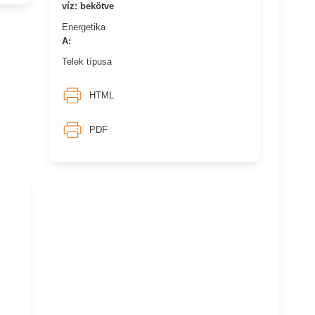
víz: bekötve
Energetika
A:
Telek típusa
HTML
PDF