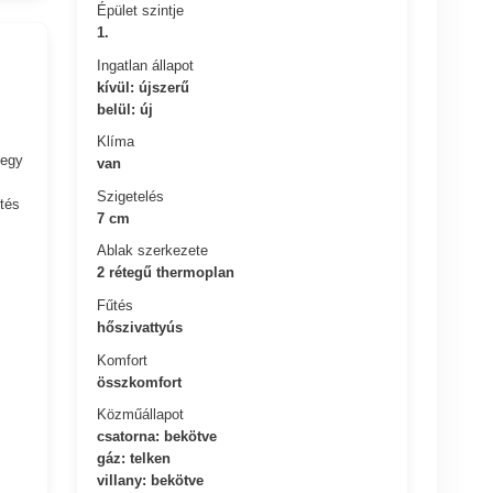
Épület szintje
1.
Ingatlan állapot
kívül: újszerű
belül: új
Klíma
 egy
van
Szigetelés
űtés
7 cm
Ablak szerkezete
2 rétegű thermoplan
Fűtés
hőszivattyús
Komfort
összkomfort
Közműállapot
csatorna: bekötve
gáz: telken
villany: bekötve