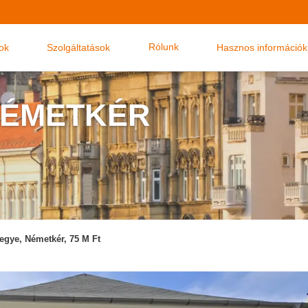
Rólunk
nok
Szolgáltatások
Hasznos információk
NÉMETKÉR
egye, Németkér, 75 M Ft