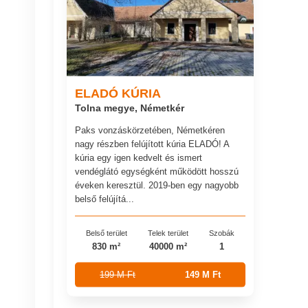
ELADÓ KÚRIA
Tolna megye, Németkér
Paks vonzáskörzetében, Németkéren
nagy részben felújított kúria ELADÓ! A
kúria egy igen kedvelt és ismert
vendéglátó egységként működött hosszú
éveken keresztül. 2019-ben egy nagyobb
belső felújítá...
Belső terület
Telek terület
Szobák
830 m²
40000 m²
1
199 M Ft
149 M Ft