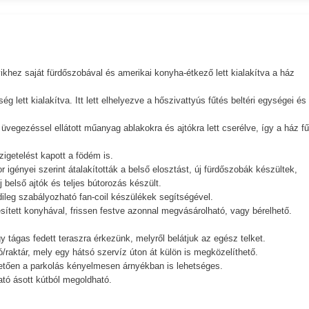
ikhez saját fürdőszobával és amerikai konyha-étkező lett kialakítva a ház
 lett kialakítva. Itt lett elhelyezve a hőszivattyús fűtés beltéri egységei és
 üvegezéssel ellátott műanyag ablakokra és ajtókra lett cserélve, így a ház f
zigetelést kapott a födém is.
r igényei szerint átalakították a belső elosztást, új fürdőszobák készültek,
 belső ajtók és teljes bútorozás készült.
dileg szabályozható fan-coil készülékek segítségével.
sített konyhával, frissen festve azonnal megvásárolható, vagy bérelhető.
 tágas fedett teraszra érkezünk, melyről belátjuk az egész telket.
ló/raktár, mely egy hátsó szervíz úton át külön is megközelíthető.
etően a parkolás kényelmesen árnyékban is lehetséges.
ható ásott kútból megoldható.