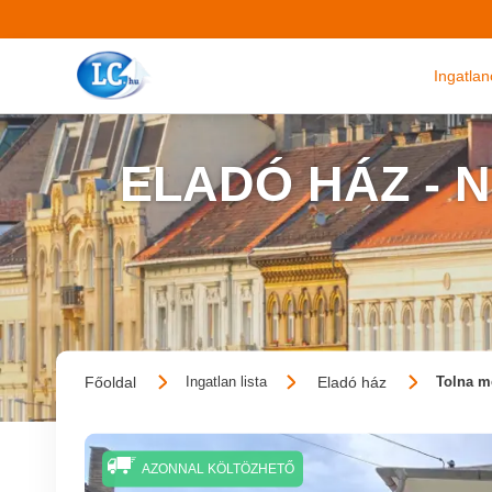
Ingatla
ELADÓ HÁZ - 
Főoldal
Eladó ház
Ingatlan lista
Tolna m
AZONNAL KÖLTÖZHETŐ