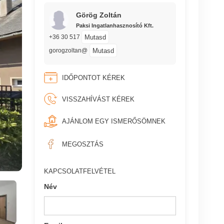
Görög Zoltán
Paksi Ingatlanhasznosító Kft.
Mutasd
+36 30 517
Mutasd
gorogzoltan@
IDŐPONTOT KÉREK
VISSZAHÍVÁST KÉREK
AJÁNLOM EGY ISMERŐSÖMNEK
MEGOSZTÁS
KAPCSOLATFELVÉTEL
Név