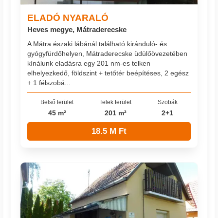
ELADÓ NYARALÓ
Heves megye, Mátraderecske
A Mátra északi lábánál található kiránduló- és
gyógyfürdőhelyen, Mátraderecske üdülőövezetében
kínálunk eladásra egy 201 nm-es telken
elhelyezkedő, földszint + tetőtér beépítéses, 2 egész
+ 1 félszobá...
Belső terület
Telek terület
Szobák
45 m²
201 m²
2+1
18.5 M Ft