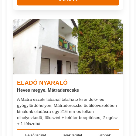
ELADÓ NYARALÓ
Heves megye, Mátraderecske
A Mátra északi lábánál található kiránduló- és
gyógyfürdőhelyen, Mátraderecske üdülőövezetében
kínálunk eladásra egy 216 nm-es telken
elhelyezkedő, földszint + tetőtér beépítéses, 2 egész
+ 1 félszobá...
Belső terület
Telek terület
Szobák