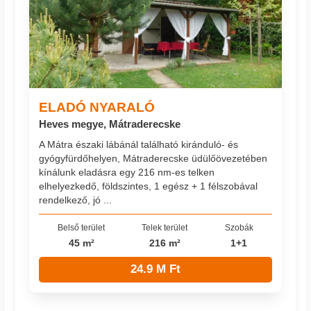
ELADÓ NYARALÓ
Heves megye, Mátraderecske
A Mátra északi lábánál található kiránduló- és
gyógyfürdőhelyen, Mátraderecske üdülőövezetében
kínálunk eladásra egy 216 nm-es telken
elhelyezkedő, földszintes, 1 egész + 1 félszobával
rendelkező, jó ...
Belső terület
Telek terület
Szobák
45 m²
216 m²
1+1
24.9 M Ft