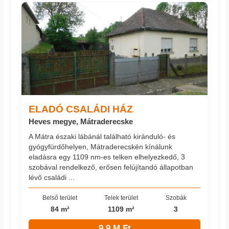
ELADÓ CSALÁDI HÁZ
Heves megye, Mátraderecske
A Mátra északi lábánál található kiránduló- és
gyógyfürdőhelyen, Mátraderecskén kínálunk
eladásra egy 1109 nm-es telken elhelyezkedő, 3
szobával rendelkező, erősen felújítandó állapotban
lévő családi ...
Belső terület
Telek terület
Szobák
84 m²
1109 m²
3
9.9 M Ft