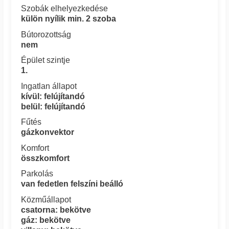
Szobák elhelyezkedése
külön nyílik min. 2 szoba
Bútorozottság
nem
Épület szintje
1.
Ingatlan állapot
kívül: felújítandó
belül: felújítandó
Fűtés
gázkonvektor
Komfort
összkomfort
Parkolás
van fedetlen felszíni beálló
Közműállapot
csatorna: bekötve
gáz: bekötve