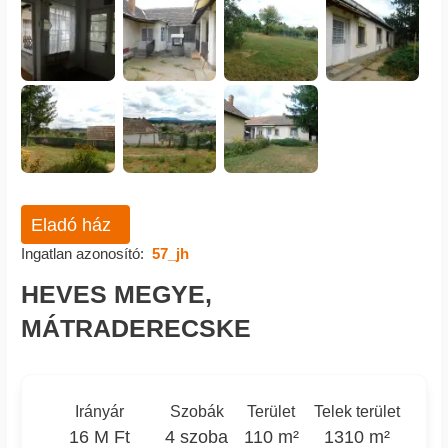
Eladó ház
Ingatlan azonosító:
57_jh
HEVES MEGYE,
MÁTRADERECSKE
Irányár
Szobák
Terület
Telek terület
16 M Ft
4 szoba
110 m²
1310 m²