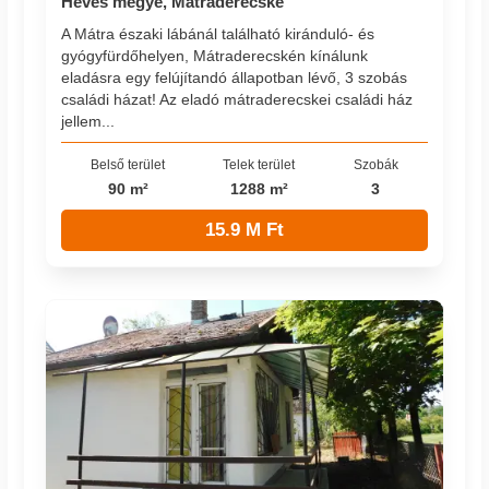
Heves megye, Mátraderecske
A Mátra északi lábánál található kiránduló- és
gyógyfürdőhelyen, Mátraderecskén kínálunk
eladásra egy felújítandó állapotban lévő, 3 szobás
családi házat! Az eladó mátraderecskei családi ház
jellem...
Belső terület
Telek terület
Szobák
90 m²
1288 m²
3
15.9 M Ft