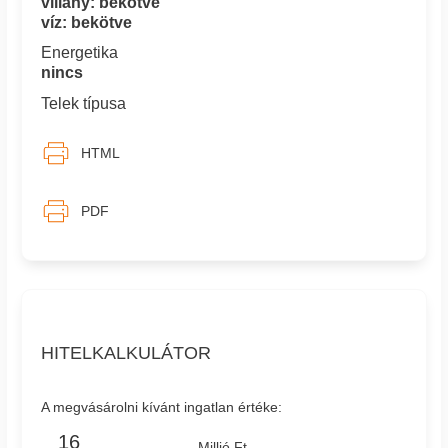
villany: bekötve
víz: bekötve
Energetika
nincs
Telek típusa
HTML
PDF
HITELKALKULÁTOR
A megvásárolni kívánt ingatlan értéke:
Millió Ft