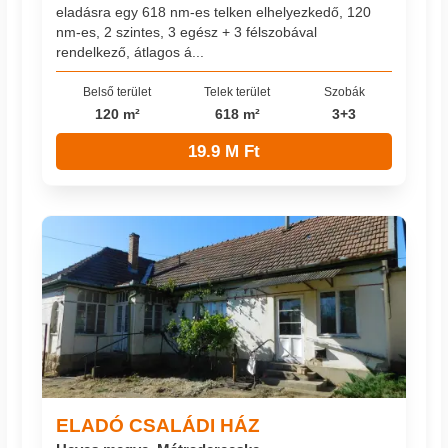
eladásra egy 618 nm-es telken elhelyezkedő, 120
nm-es, 2 szintes, 3 egész + 3 félszobával
rendelkező, átlagos á...
Belső terület
Telek terület
Szobák
120 m²
618 m²
3+3
19.9 M Ft
ELADÓ CSALÁDI HÁZ