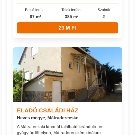
Belső terület
Telek terület
Szobák
67 m²
385 m²
2
23 M Ft
ELADÓ CSALÁDI HÁZ
Heves megye, Mátraderecske
A Mátra északi lábánál található kiránduló- és
gyógyfürdőhelyen, Mátraderecskén kínálunk