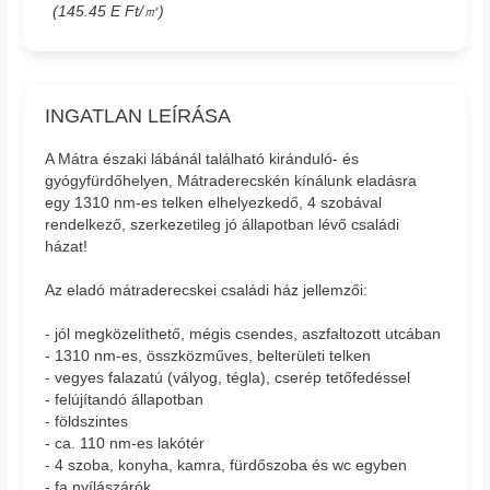
(145.45 E Ft/㎡)
INGATLAN LEÍRÁSA
A Mátra északi lábánál található kiránduló- és
gyógyfürdőhelyen, Mátraderecskén kínálunk eladásra
egy 1310 nm-es telken elhelyezkedő, 4 szobával
rendelkező, szerkezetileg jó állapotban lévő családi
házat!
Az eladó mátraderecskei családi ház jellemzői:
- jól megközelíthető, mégis csendes, aszfaltozott utcában
- 1310 nm-es, összközműves, belterületi telken
- vegyes falazatú (vályog, tégla), cserép tetőfedéssel
- felújítandó állapotban
- földszintes
- ca. 110 nm-es lakótér
- 4 szoba, konyha, kamra, fürdőszoba és wc egyben
- fa nyílászárók