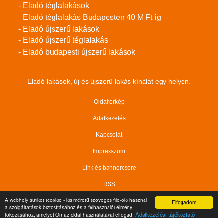
- Eladó téglalakások
- Eladó téglalakás Budapesten 40 M Ft-ig
- Eladó újszerű lakások
- Eladó újszerű téglalakás
- Eladó budapesti újszerű lakások
Eladó lakások, új és újszerű lakás kínálat egy helyen.
Oldaltérkép
Adatkezelés
Kapcsolat
Impresszum
Link és bannercsere
RSS
A webhely sütiket (cookie - kis méretű szöveges file-ok) használ
Elfogadom
a szolgáltatások biztosításához és a felhasználói élmény
Vár-Köz Kft. - Ingatlan nyilvántartó, ügyviteli és
Copyright © 2021.
Adatkezelési tájékoztató
fokozásához, amelyet Ön az oldal használatával elfogad.
adminisztrációs szoftver