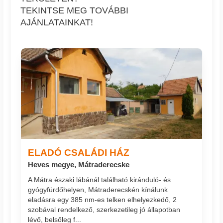
TEKINTSE MEG TOVÁBBI
AJÁNLATAINKAT!
ELADÓ CSALÁDI HÁZ
Heves megye, Mátraderecske
A Mátra északi lábánál található kiránduló- és
gyógyfürdőhelyen, Mátraderecskén kínálunk
eladásra egy 385 nm-es telken elhelyezkedő, 2
szobával rendelkező, szerkezetileg jó állapotban
lévő, belsőleg f...