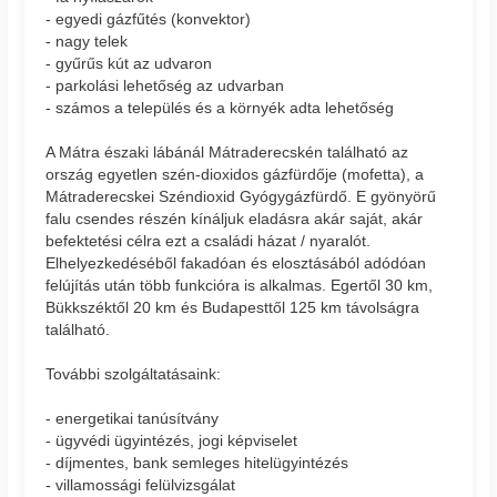
- egyedi gázfűtés (konvektor)
- nagy telek
- gyűrűs kút az udvaron
- parkolási lehetőség az udvarban
- számos a település és a környék adta lehetőség
A Mátra északi lábánál Mátraderecskén található az
ország egyetlen szén-dioxidos gázfürdője (mofetta), a
Mátraderecskei Széndioxid Gyógygázfürdő. E gyönyörű
falu csendes részén kínáljuk eladásra akár saját, akár
befektetési célra ezt a családi házat / nyaralót.
Elhelyezkedéséből fakadóan és elosztásából adódóan
felújítás után több funkcióra is alkalmas. Egertől 30 km,
Bükkszéktől 20 km és Budapesttől 125 km távolságra
található.
További szolgáltatásaink:
- energetikai tanúsítvány
- ügyvédi ügyintézés, jogi képviselet
- díjmentes, bank semleges hitelügyintézés
- villamossági felülvizsgálat