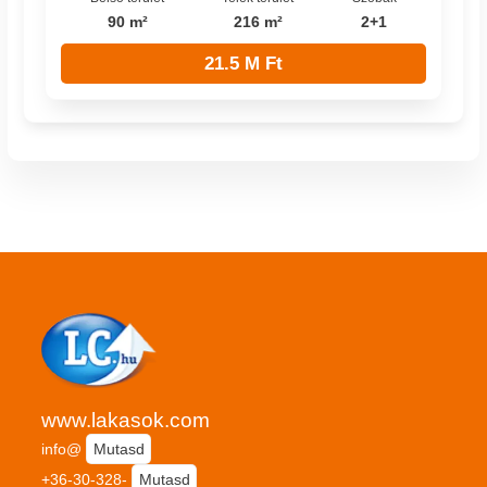
90 m²
216 m²
2+1
21.5 M Ft
www.lakasok.com
info@
Mutasd
+36-30-328-
Mutasd