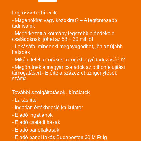
Legfrissebb híreink
- Magánokirat vagy közokirat? – A legfontosabb
tudnivalók
- Megérkezett a kormány legszebb ajándéka a
családoknak: jöhet az 58 + 30 millió!
- Lakásáfa: mindenki megnyugodhat, jön az újabb
haladék
- Miként felel az örökös az örökhagyó tartozásáért?
- Megőrülnek a magyar családok az otthonfelújítási
támogatásért - Elérte a százezret az igénylések
száma
További szolgáltatások, kínálatok
- Lakáshitel
- Ingatlan értékbecslő kalkulátor
- Eladó ingatlanok
- Eladó családi házak
- Eladó panellakások
- Eladó panel lakás Budapesten 30 M Ft-ig