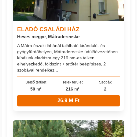
ELADÓ CSALÁDI HÁZ
Heves megye, Mátraderecske
A Mátra északi lábánál található kiránduló- és
gyógyfürdőhelyen, Mátraderecske üdülőövezetében
kínálunk eladásra egy 216 nm-es telken
elhelyezkedő, földszint + tetőtér beépítéses, 2
szobával rendelkez...
Belső terület
Telek terület
Szobák
50 m²
216 m²
2
26.9 M Ft