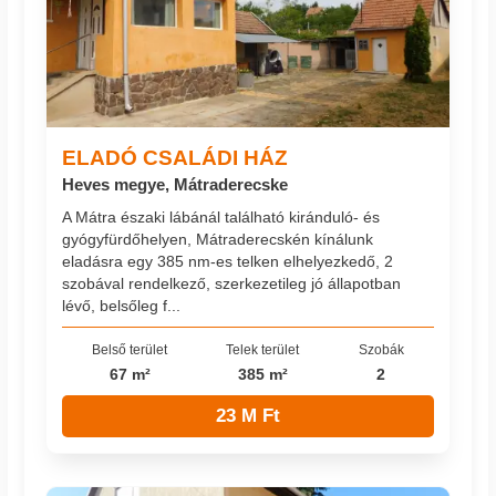
ELADÓ CSALÁDI HÁZ
Heves megye, Mátraderecske
A Mátra északi lábánál található kiránduló- és
gyógyfürdőhelyen, Mátraderecskén kínálunk
eladásra egy 385 nm-es telken elhelyezkedő, 2
szobával rendelkező, szerkezetileg jó állapotban
lévő, belsőleg f...
Belső terület
Telek terület
Szobák
67 m²
385 m²
2
23 M Ft