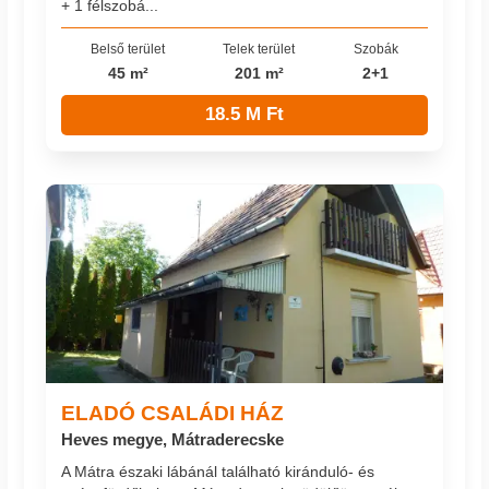
+ 1 félszobá...
Belső terület
Telek terület
Szobák
45 m²
201 m²
2+1
18.5 M Ft
ELADÓ CSALÁDI HÁZ
Heves megye, Mátraderecske
A Mátra északi lábánál található kiránduló- és