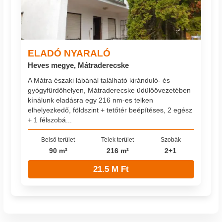
ELADÓ NYARALÓ
Heves megye, Mátraderecske
A Mátra északi lábánál található kiránduló- és
gyógyfürdőhelyen, Mátraderecske üdülőövezetében
kínálunk eladásra egy 216 nm-es telken
elhelyezkedő, földszint + tetőtér beépítéses, 2 egész
+ 1 félszobá...
Belső terület
Telek terület
Szobák
90 m²
216 m²
2+1
21.5 M Ft