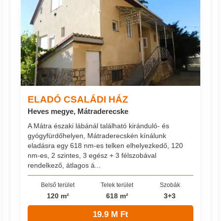
ELADÓ CSALÁDI HÁZ
Heves megye, Mátraderecske
A Mátra északi lábánál található kiránduló- és
gyógyfürdőhelyen, Mátraderecskén kínálunk
eladásra egy 618 nm-es telken elhelyezkedő, 120
nm-es, 2 szintes, 3 egész + 3 félszobával
rendelkező, átlagos á...
Belső terület
Telek terület
Szobák
120 m²
618 m²
3+3
19.9 M Ft