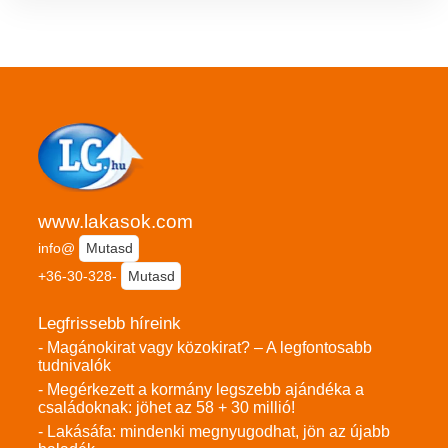
www.lakasok.com
info@
Mutasd
+36-30-328-
Mutasd
Legfrissebb híreink
- Magánokirat vagy közokirat? – A legfontosabb
tudnivalók
- Megérkezett a kormány legszebb ajándéka a
családoknak: jöhet az 58 + 30 millió!
- Lakásáfa: mindenki megnyugodhat, jön az újabb