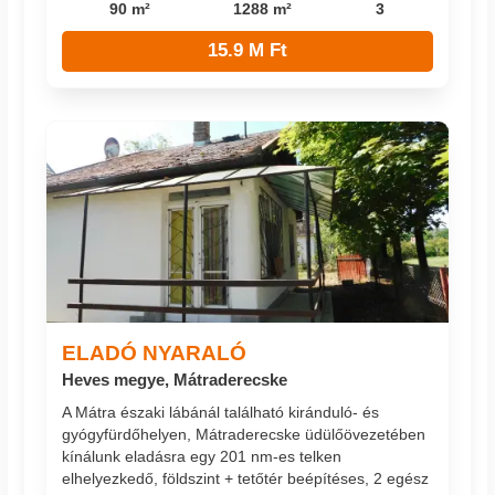
90 m²
1288 m²
3
15.9 M Ft
ELADÓ NYARALÓ
Heves megye, Mátraderecske
A Mátra északi lábánál található kiránduló- és
gyógyfürdőhelyen, Mátraderecske üdülőövezetében
kínálunk eladásra egy 201 nm-es telken
elhelyezkedő, földszint + tetőtér beépítéses, 2 egész