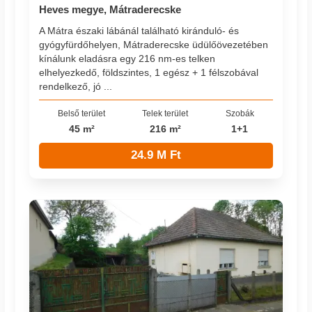
Heves megye, Mátraderecske
A Mátra északi lábánál található kiránduló- és
gyógyfürdőhelyen, Mátraderecske üdülőövezetében
kínálunk eladásra egy 216 nm-es telken
elhelyezkedő, földszintes, 1 egész + 1 félszobával
rendelkező, jó ...
Belső terület
Telek terület
Szobák
45 m²
216 m²
1+1
24.9 M Ft