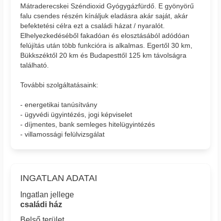
Mátraderecskei Széndioxid Gyógygázfürdő. E gyönyörű
falu csendes részén kínáljuk eladásra akár saját, akár
befektetési célra ezt a családi házat / nyaralót.
Elhelyezkedéséből fakadóan és elosztásából adódóan
felújítás után több funkcióra is alkalmas. Egertől 30 km,
Bükkszéktől 20 km és Budapesttől 125 km távolságra
található.
További szolgáltatásaink:
- energetikai tanúsítvány
- ügyvédi ügyintézés, jogi képviselet
- díjmentes, bank semleges hitelügyintézés
- villamossági felülvizsgálat
INGATLAN ADATAI
Ingatlan jellege
családi ház
Belső terület