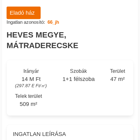
Eladó ház
Ingatlan azonosító:
66_jh
HEVES MEGYE,
MÁTRADERECSKE
Irányár
Szobák
Terület
14 M Ft
1+1 félszoba
47 m²
(297.87 E Ft/㎡)
Telek terület
509 m²
INGATLAN LEÍRÁSA