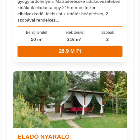
gyógyfürdőhelyen, Mátraderecske üdülőövezetében
kínálunk eladásra egy 216 nm-es telken
elhelyezkedő, földszint + tetőtér beépítéses, 2
szobával rendelkez...
Belső terület
Telek terület
Szobák
50 m²
216 m²
2
26.9 M Ft
ELADÓ NYARALÓ