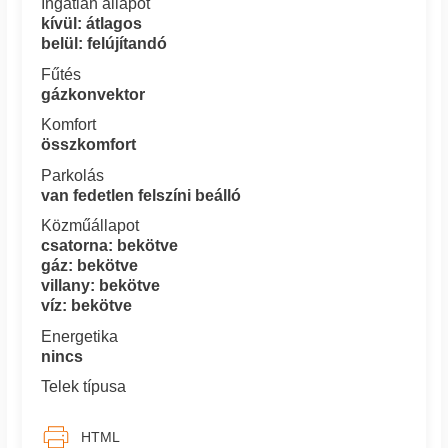
Ingatlan állapot
kívül: átlagos
belül: felújítandó
Fűtés
gázkonvektor
Komfort
összkomfort
Parkolás
van fedetlen felszíni beálló
Közműállapot
csatorna: bekötve
gáz: bekötve
villany: bekötve
víz: bekötve
Energetika
nincs
Telek típusa
HTML