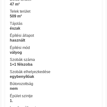
47 m²
Telek terület
509 m²
Tájolás
észak
Építési állapot
használt
Építési mód
vályog
Szobák száma
1+1 félszoba
Szobák elhelyezkedése
egybenyílóak
Bútorozottság
nem
Épület szintje
1.