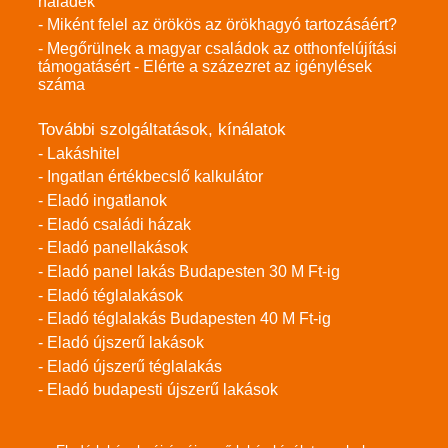
haladék
- Miként felel az örökös az örökhagyó tartozásáért?
- Megőrülnek a magyar családok az otthonfelújítási
támogatásért - Elérte a százezret az igénylések
száma
További szolgáltatások, kínálatok
- Lakáshitel
- Ingatlan értékbecslő kalkulátor
- Eladó ingatlanok
- Eladó családi házak
- Eladó panellakások
- Eladó panel lakás Budapesten 30 M Ft-ig
- Eladó téglalakások
- Eladó téglalakás Budapesten 40 M Ft-ig
- Eladó újszerű lakások
- Eladó újszerű téglalakás
- Eladó budapesti újszerű lakások