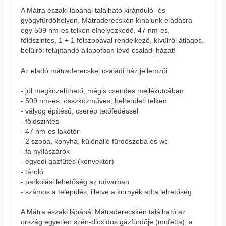
A Mátra északi lábánál található kiránduló- és
gyógyfürdőhelyen, Mátraderecskén kínálunk eladásra
egy 509 nm-es telken elhelyezkedő, 47 nm-es,
földszintes, 1 + 1 félszobával rendelkező, kívülről átlagos,
belülről felújítandó állapotban lévő családi házat!
Az eladó mátraderecskei családi ház jellemzői:
- jól megközelíthető, mégis csendes mellékutcában
- 509 nm-es, összközműves, belterületi telken
- vályog építésű, cserép tetőfedéssel
- földszintes
- 47 nm-es lakótér
- 2 szoba, konyha, különálló fürdőszoba és wc
- fa nyílászárók
- egyedi gázfűtés (konvektor)
- tároló
- parkolási lehetőség az udvarban
- számos a település, illetve a környék adta lehetőség
A Mátra északi lábánál Mátraderecskén található az
ország egyetlen szén-dioxidos gázfürdője (mofetta), a