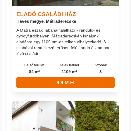
ELADÓ CSALÁDI HÁZ
Heves megye, Mátraderecske
A Mátra északi lábánál található kiránduló- és
gyógyfürdőhelyen, Mátraderecskén kínálunk
eladásra egy 1109 nm-es telken elhelyezkedő, 3
szobával rendelkező, erősen felújítandó állapotban
lévő családi ...
Belső terület
Telek terület
Szobák
84 m²
1109 m²
3
9.9 M Ft