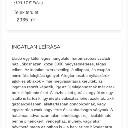
(103.17 E Ft/㎡)
Telek terület
2935 m²
INGATLAN LEÍRÁSA
Eladó egy különleges hangulatú, háromszobás családi
ház Lőkösházán, közel 3000 négyzetméteres, tágas
telken. Az ingatlan szerkezetileg jó állapotú, és csupán
minimális felújítást igényel. A legfontosabb nyílászárók –
ajtók és ablakok – már megvásárlásra kerültek, az
ingatlan részét képezik, így az új tulajdonosnak már csak
be kell építenie őket. A házhoz két garázs, egy ól és egy
istálló is tartozik, így ideális választás lehet azoknak, akik
gazdálkodásban, állattartásban gondolkodnak, vagy
egyszerűen csak nagy térre és szabadságra vágynak. A
hatalmas udvar számtalan lehetőséget rejt: kialakítható
benne pihenőkert, vendégház, műhely, vagy akár
bővíthető maga az otthon is – a hely szinte hívogat arra,