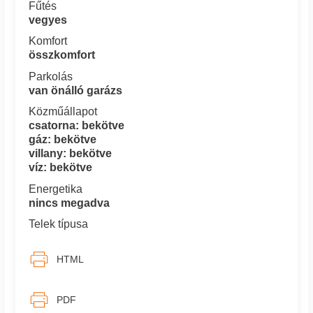
Fűtés
vegyes
Komfort
összkomfort
Parkolás
van önálló garázs
Közműállapot
csatorna: bekötve
gáz: bekötve
villany: bekötve
víz: bekötve
Energetika
nincs megadva
Telek típusa
HTML
PDF