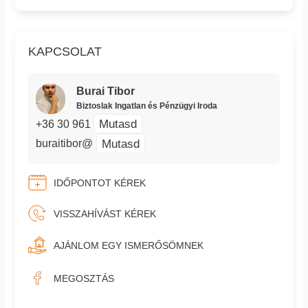
KAPCSOLAT
Burai Tibor
Biztoslak Ingatlan és Pénzügyi Iroda
Mutasd
+36 30 961
Mutasd
buraitibor@
IDŐPONTOT KÉREK
VISSZAHÍVÁST KÉREK
AJÁNLOM EGY ISMERŐSÖMNEK
MEGOSZTÁS