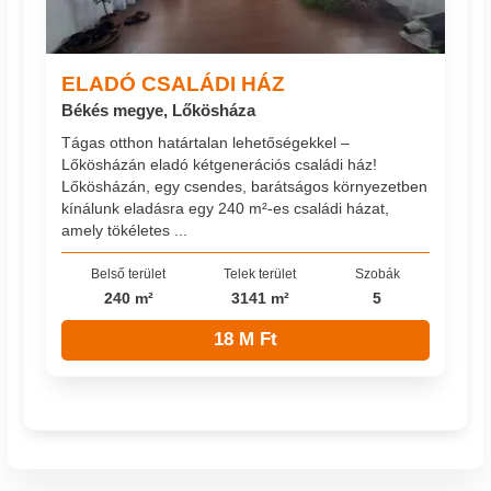
ELADÓ CSALÁDI HÁZ
Békés megye, Lőkösháza
Tágas otthon határtalan lehetőségekkel –
Lőkösházán eladó kétgenerációs családi ház!
Lőkösházán, egy csendes, barátságos környezetben
kínálunk eladásra egy 240 m²-es családi házat,
amely tökéletes ...
Belső terület
Telek terület
Szobák
240 m²
3141 m²
5
18 M Ft