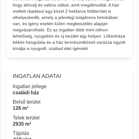
hogy álmodj és valóra váltsd, amit megálmodtál. A ház
mellett ráadásul egy közel 2 hektáros földterület is
elhelyezkedik, amely a jelenlegi tulajdonos birtokában
van, és igény esetén külön megbeszélés alapján
megvásárolható. Ez az ingatlan több mint otthon:
lehetőség, nyugalom és új kezdet egy helyen. Lőkösháza
békés hangulata és a ház természetközeli varázsa együtt
kínálja a nyugodt, szabad élet ígéretét.
INGATLAN ADATAI
Ingatlan jellege
családi ház
Belső terület
126 m²
Telek terület
2935 m²
Tájolás