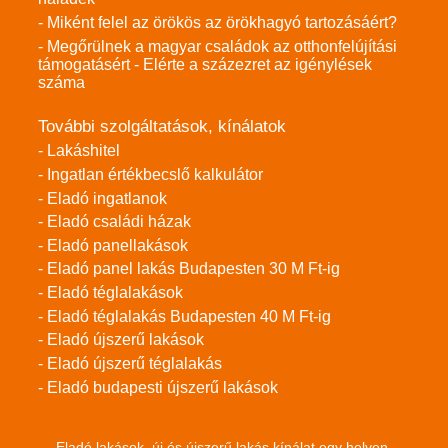
- Miként felel az örökös az örökhagyó tartozásáért?
- Megőrülnek a magyar családok az otthonfelújítási
támogatásért - Elérte a százezret az igénylések
száma
További szolgáltatások, kínálatok
- Lakáshitel
- Ingatlan értékbecslő kalkulátor
- Eladó ingatlanok
- Eladó családi házak
- Eladó panellakások
- Eladó panel lakás Budapesten 30 M Ft-ig
- Eladó téglalakások
- Eladó téglalakás Budapesten 40 M Ft-ig
- Eladó újszerű lakások
- Eladó újszerű téglalakás
- Eladó budapesti újszerű lakások
Eladó lakások, új és újszerű lakás kínálat egy helyen.