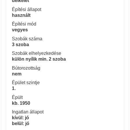
délkelet
Építési állapot
használt
Építési mód
vegyes
Szobák száma
3 szoba
Szobák elhelyezkedése
külön nyílik min. 2 szoba
Bútorozottság
nem
Épület szintje
1.
Épült
kb. 1950
Ingatlan állapot
kívül: jó
belül: jó