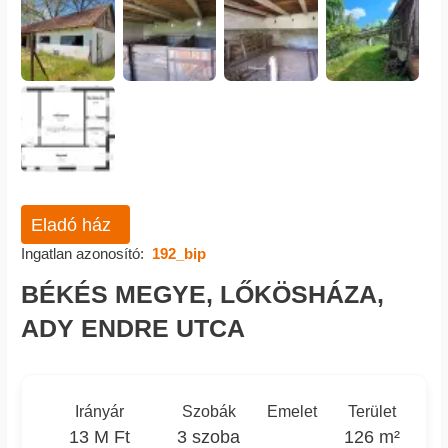
Eladó ház
Ingatlan azonosító:
192_bip
BÉKÉS MEGYE, LŐKÖSHÁZA,
ADY ENDRE UTCA
Irányár
Szobák
Emelet
Terület
13 M Ft
3 szoba
126 m²