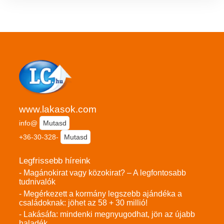
www.lakasok.com
info@
Mutasd
+36-30-328-
Mutasd
Legfrissebb híreink
- Magánokirat vagy közokirat? – A legfontosabb
tudnivalók
- Megérkezett a kormány legszebb ajándéka a
családoknak: jöhet az 58 + 30 millió!
- Lakásáfa: mindenki megnyugodhat, jön az újabb
haladék