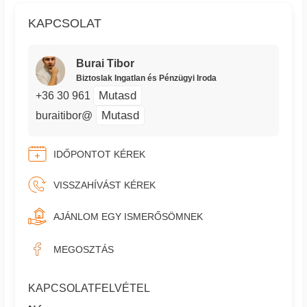
KAPCSOLAT
Burai Tibor
Biztoslak Ingatlan és Pénzügyi Iroda
Mutasd
+36 30 961
Mutasd
buraitibor@
IDŐPONTOT KÉREK
VISSZAHÍVÁST KÉREK
AJÁNLOM EGY ISMERŐSÖMNEK
MEGOSZTÁS
KAPCSOLATFELVÉTEL