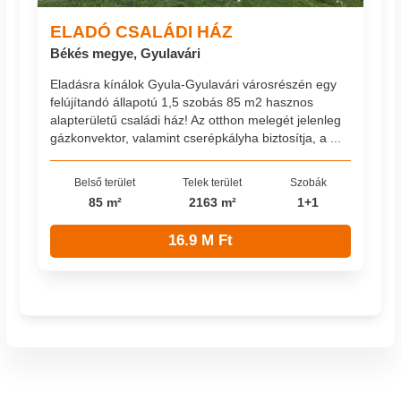
ELADÓ CSALÁDI HÁZ
Békés megye, Gyulavári
Eladásra kínálok Gyula-Gyulavári városrészén egy
felújítandó állapotú 1,5 szobás 85 m2 hasznos
alapterületű családi ház! Az otthon melegét jelenleg
gázkonvektor, valamint cserépkályha biztosítja, a ...
Belső terület
Telek terület
Szobák
85 m²
2163 m²
1+1
16.9 M Ft