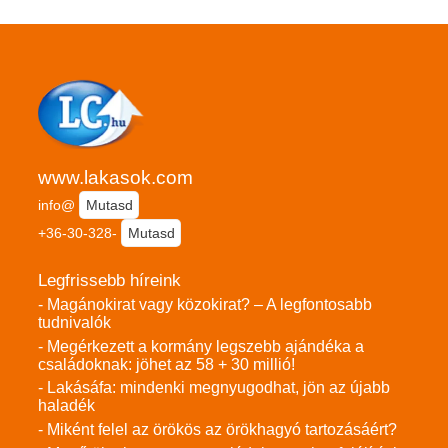
www.lakasok.com
info@
Mutasd
+36-30-328-
Mutasd
Legfrissebb híreink
- Magánokirat vagy közokirat? – A legfontosabb
tudnivalók
- Megérkezett a kormány legszebb ajándéka a
családoknak: jöhet az 58 + 30 millió!
- Lakásáfa: mindenki megnyugodhat, jön az újabb
haladék
- Miként felel az örökös az örökhagyó tartozásáért?