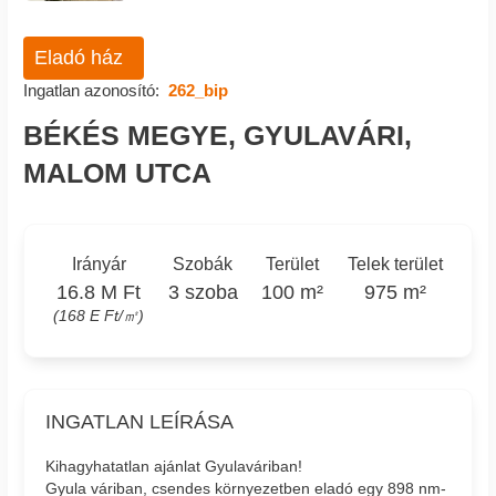
Eladó ház
Ingatlan azonosító:
262_bip
BÉKÉS MEGYE, GYULAVÁRI,
MALOM UTCA
Irányár
Szobák
Terület
Telek terület
16.8 M Ft
3 szoba
100 m²
975 m²
(168 E Ft/㎡)
INGATLAN LEÍRÁSA
Kihagyhatatlan ajánlat Gyulaváriban!
Gyula váriban, csendes környezetben eladó egy 898 nm-