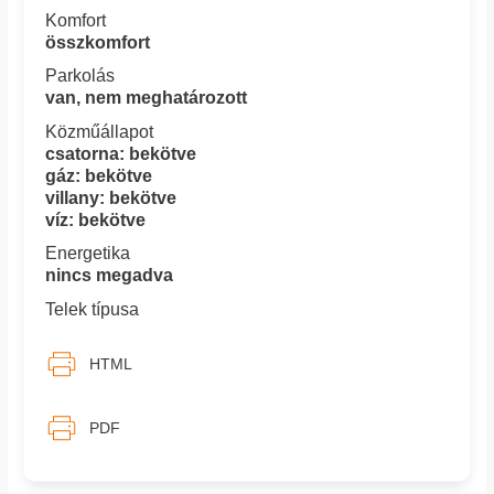
Komfort
összkomfort
Parkolás
van, nem meghatározott
Közműállapot
csatorna: bekötve
gáz: bekötve
villany: bekötve
víz: bekötve
Energetika
nincs megadva
Telek típusa
HTML
PDF