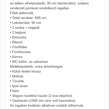
es telken elhelyezkedő, 90 nm lakóterületű, szépen
rendezett portával rendelkező ingatlan.
Főbb jellemzők:
• Telek területe: 898 nm
• Lakóterület: 90 nm
• 2 szoba + nappali
• 2 bejárat
• Előszoba
• Étkező
• Főzőfülke
• Fürdőszoba
• Kamra
• WC külön, az udvarban
Melléképületek, extra lehetőségek:
• Külső fedett terasz
• Műhely
• Tárolók
• Ipari áram
Fűtés:
• Vegyes tüzelésű kazán (2 éve kiépítve)
• Gázkazán (1995 óta nem volt használva)
Az ingatlan kiválóan alkalmas családi otthonnak,