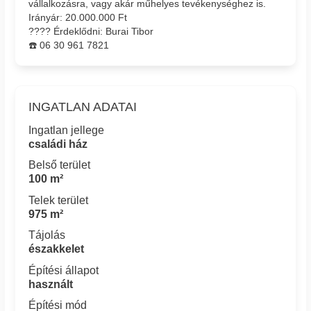
vállalkozásra, vagy akár műhelyes tevékenységhez is.
Irányár: 20.000.000 Ft
???? Érdeklődni: Burai Tibor
☎️ 06 30 961 7821
INGATLAN ADATAI
Ingatlan jellege
családi ház
Belső terület
100 m²
Telek terület
975 m²
Tájolás
északkelet
Építési állapot
használt
Építési mód