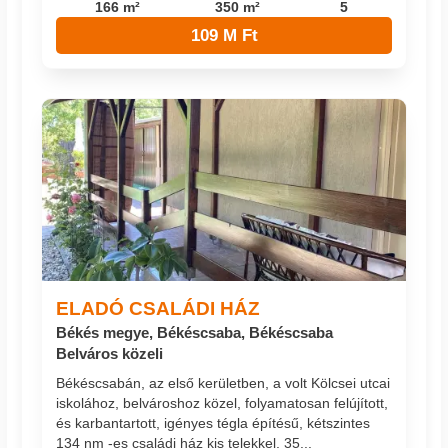
166 m²
350 m²
5
109 M Ft
ELADÓ CSALÁDI HÁZ
Békés megye, Békéscsaba, Békéscsaba
Belváros közeli
Békéscsabán, az első kerületben, a volt Kölcsei utcai
iskolához, belvároshoz közel, folyamatosan felújított,
és karbantartott, igényes tégla építésű, kétszintes
134 nm -es családi ház kis telekkel, 35...