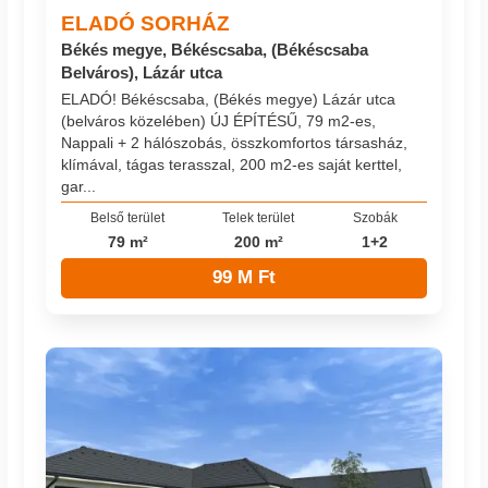
ELADÓ SORHÁZ
Békés megye, Békéscsaba, (Békéscsaba
Belváros), Lázár utca
ELADÓ! Békéscsaba, (Békés megye) Lázár utca
(belváros közelében) ÚJ ÉPÍTÉSŰ, 79 m2-es,
Nappali + 2 hálószobás, összkomfortos társasház,
klímával, tágas terasszal, 200 m2-es saját kerttel,
gar...
Belső terület
Telek terület
Szobák
79 m²
200 m²
1+2
99 M Ft