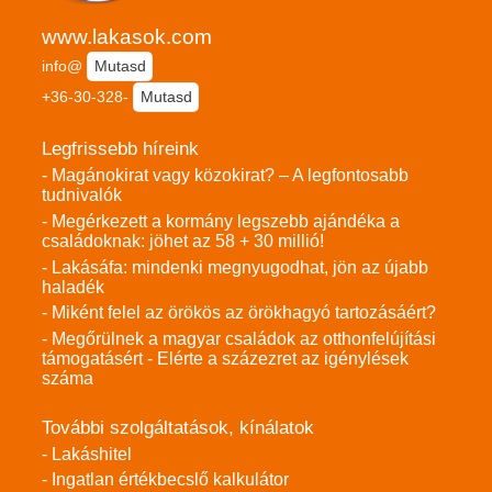
www.lakasok.com
info@
Mutasd
+36-30-328-
Mutasd
Legfrissebb híreink
- Magánokirat vagy közokirat? – A legfontosabb
tudnivalók
- Megérkezett a kormány legszebb ajándéka a
családoknak: jöhet az 58 + 30 millió!
- Lakásáfa: mindenki megnyugodhat, jön az újabb
haladék
- Miként felel az örökös az örökhagyó tartozásáért?
- Megőrülnek a magyar családok az otthonfelújítási
támogatásért - Elérte a százezret az igénylések
száma
További szolgáltatások, kínálatok
- Lakáshitel
- Ingatlan értékbecslő kalkulátor