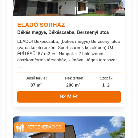
ELADÓ SORHÁZ
Békés megye, Békéscsaba, Berzsenyi utca
ELADÓ! Békéscsaba, (Békés megye) Berzsenyi utca
(város keleti részén, Sportcsarnok közelében) ÚJ
ÉPÍTÉSŰ, 87 m2-es, Nappali + 2 hálószobás,
összkomfortos társasház, klímával, tágas terasszal,
...
Belső terület
Telek terület
Szobák
87 m²
200 m²
1+2
92 M Ft
KÉTGENERÁCIÓS!