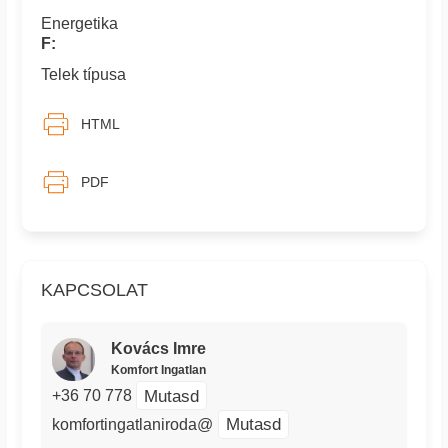
Energetika
F:
Telek típusa
HTML
PDF
KAPCSOLAT
Kovács Imre
Komfort Ingatlan
Mutasd
+36 70 778
Mutasd
komfortingatlaniroda@