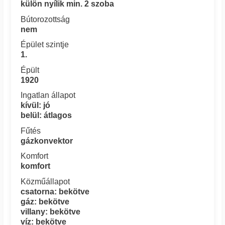
külön nyílik min. 2 szoba
Bútorozottság
nem
Épület szintje
1.
Épült
1920
Ingatlan állapot
kívül: jó
belül: átlagos
Fűtés
gázkonvektor
Komfort
komfort
Közműállapot
csatorna: bekötve
gáz: bekötve
villany: bekötve
víz: bekötve