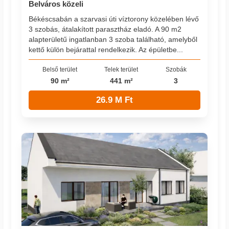
Belváros közeli
Békéscsabán a szarvasi úti víztorony közelében lévő
3 szobás, átalakított parasztház eladó. A 90 m2
alapterületű ingatlanban 3 szoba található, amelyből
kettő külön bejárattal rendelkezik. Az épületbe...
Belső terület
Telek terület
Szobák
90 m²
441 m²
3
26.9 M Ft