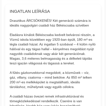
INGATLAN LEÍRÁSA
Drasztikus ÁRCSÖKKENÉS! Két generáció számára is
ideális nagypolgári családi ház Békéscsaba szívében
Eladásra kínálok Békéscsaba kedvelt belvárosi részén, a
Vízmű iskola közelében egy 1920-ban épült, 180 m²-es
tégla családi házat. Az ingatlan 5 szobával – 4 külön nyíló
hálóval és egy tágas hallal – kényelmes megoldást nyújt
nagyobb családoknak vagy akár két generációnak.
Magas, 3,6 méteres belmagasság és a délkeleti tájolás
teszi igazán világossá és tágassá a tereket.
A fűtés gázkonvektorral megoldott, a közművek – víz,
gáz, villany, csatorna – mind bekötve. Az 850 m² telken
200 m²-es melléképület is megtalálható, ideális
tároláshoz, műhelynek vagy egyéb célokra.
A családi házas övezet remek infrastruktúrával és
tömegközlekedéssel rendelkezik. Cserére is van
lehetőség, kisebb ház vagy lakás beszámítható.