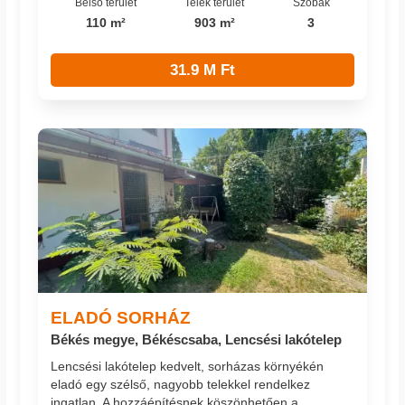
Belső terület
Telek terület
Szobák
110 m²
903 m²
3
31.9 M Ft
ELADÓ SORHÁZ
Békés megye, Békéscsaba, Lencsési lakótelep
Lencsési lakótelep kedvelt, sorházas környékén
eladó egy szélső, nagyobb telekkel rendelkez
ingatlan. A hozzáépítésnek köszönhetően a