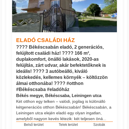
ELADÓ CSALÁDI HÁZ
???? Békéscsabán eladó, 2 generációs,
felújított családi ház! ???? 166 m²,
duplakomfort, önálló lakások, 2020-as
felújítás, zárt udvar, akár befektetőknek is
ideális! ???? 3 autóbeálló, kiváló
közlekedés, kellemes környék – költözzön
álmai otthonába! ???? #otthon
#Békéscsaba #eladóház
Békés megye, Békéscsaba, Leiningen utca
Két otthon egy telken – valódi, jogilag is különálló
kétgenerációs otthon Békéscsabán! Békéscsabán, a
Leiningen utca elején eladó egy olyan ingatlan,
amelyből nagyon kevés létezik: két teljesen öná...
Belső terület
Telek terület
Szobák