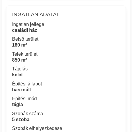
INGATLAN ADATAI
Ingatlan jellege
családi ház
Belső terület
180 m²
Telek terület
850 m²
Tájolás
kelet
Építési állapot
használt
Építési mód
tégla
Szobák száma
5 szoba
Szobák elhelyezkedése