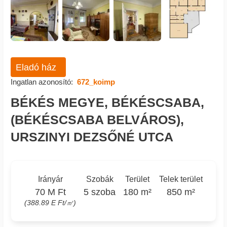
Eladó ház
Ingatlan azonosító:
672_koimp
BÉKÉS MEGYE, BÉKÉSCSABA,
(BÉKÉSCSABA BELVÁROS),
URSZINYI DEZSŐNÉ UTCA
Irányár
Szobák
Terület
Telek terület
70 M Ft
5 szoba
180 m²
850 m²
(388.89 E Ft/㎡)