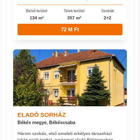
Belső terület
Telek terület
Szobák
134 m²
357 m²
2+2
72 M Ft
ELADÓ SORHÁZ
Békés megye, Békéscsaba
Három szobás, első emeleti erkélyes társasházi
lakás saját kerttel, garázzsal eladó Békéscsabán,