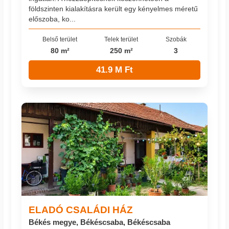
földszinten kialakításra került egy kényelmes méretű
előszoba, ko...
Belső terület
Telek terület
Szobák
80 m²
250 m²
3
41.9 M Ft
ELADÓ CSALÁDI HÁZ
Békés megye, Békéscsaba, Békéscsaba