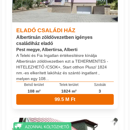
ELADÓ CSALÁDI HÁZ
Albertirsán zöldövezetben igényes
családiház eladó
Pest megye, Albertirsa, Alberti
A Teleki és Fia Ingatlan értékesítésre kínálja
Albertirsán zöldövezetben ezt a TEHERMENTES -
HITELEZHETŐ /CSOK+, Start otthon Plusz/ 1824
nm.-es elkerített lakóház és szántó ingatlant ,
melyen egy 108...
Belső terület
Telek terület
Szobák
108 m²
1824 m²
3
99.5 M Ft
AZONNAL KÖLTÖZHETŐ