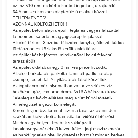
ezt az 510 nm.-es körbe kerített ingatlant, a rajta álló
64,5,nm.-es hasznos alapterületű családi házzal.
TEHERMENTES!!!
AZONNAL KÖLTÖZHETŐ!!!
Az épület beton alapra épült, tégla és vegyes falazattal,
fafödémes, sátortetős agyagcserép héjalással.
A belső térben: 3 szoba, félszoba, konyha, étkező, kádas
fürdőszoba és közlekedő került kialakításra.
Az épület két bejáratos, mindkettőnél keleti fekvésű
terasz épült.
Az épület oldalában egy 8 nm.-es pince húzódik.
A belső burkolatok: parketta, laminált padló, járólap,
csempe, festett fal. A nyílászárók fából készültek.
Az ingatlanra már folyamatban van a vezetékes víz
bekötése, gáz, csatorna áram- 3x16 A hálózatra kötve.
Jelenleg az ivóvíz ellátása még a fúrt kútról történik.
A melegvizet a gázcirkó melegíti.
Kérem hívjon bizalommal. Ezen a tájon az év minden
szakában kiélvezheti a hamisítatlan vidéki életérzést.
Minden egy helyen: Irodánk szakképzett
ingatlanvagyonértékelő közvetítőket, jogi asszisztenciát
és bankfüggetlen hitel ügyintézést biztosít minden kedves