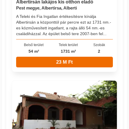
Albertirsán lakájos kis otthon eladó
Pest megye, Albertirsa, Alberti
A Teleki és Fia Ingatlan értékesítésre kínálja
Albertirsán a központtól pár percre ezt az 1731 nm.-
es közművesített ingatlant, a rajta álló 54 nm.-es
családiházzal. Az épület belső tere 2007-ben fel...
Belső terület
Telek terület
Szobák
54 m²
1731 m²
2
23 M Ft