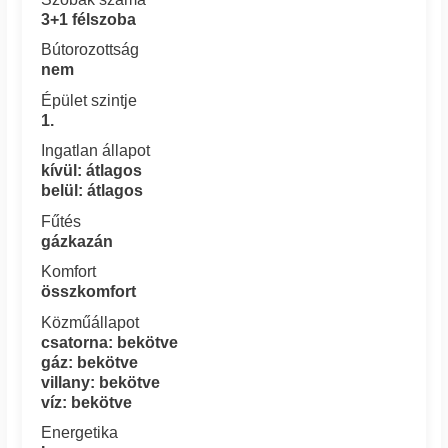
3+1 félszoba
Bútorozottság
nem
Épület szintje
1.
Ingatlan állapot
kívül: átlagos
belül: átlagos
Fűtés
gázkazán
Komfort
összkomfort
Közműállapot
csatorna: bekötve
gáz: bekötve
villany: bekötve
víz: bekötve
Energetika