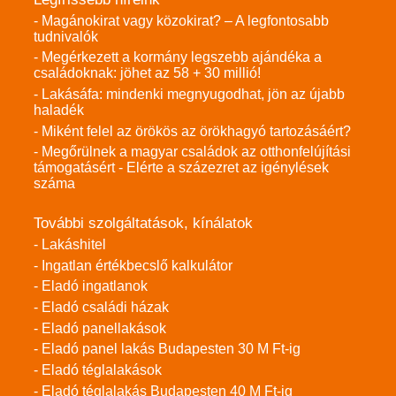
- Magánokirat vagy közokirat? – A legfontosabb
tudnivalók
- Megérkezett a kormány legszebb ajándéka a
családoknak: jöhet az 58 + 30 millió!
- Lakásáfa: mindenki megnyugodhat, jön az újabb
haladék
- Miként felel az örökös az örökhagyó tartozásáért?
- Megőrülnek a magyar családok az otthonfelújítási
támogatásért - Elérte a százezret az igénylések
száma
További szolgáltatások, kínálatok
- Lakáshitel
- Ingatlan értékbecslő kalkulátor
- Eladó ingatlanok
- Eladó családi házak
- Eladó panellakások
- Eladó panel lakás Budapesten 30 M Ft-ig
- Eladó téglalakások
- Eladó téglalakás Budapesten 40 M Ft-ig