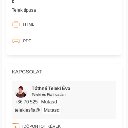
I:
Telek típusa
HTML
PDF
KAPCSOLAT
Tóthné Teleki Éva
Teleki és Fia Ingatlan
Mutasd
+36 70 525
Mutasd
telekiesfia@
IDŐPONTOT KÉREK