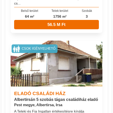
cs...
Belső terület
Telek terület
Szobák
64 m²
1756 m²
3
56.5 M Ft
CSOK IGÉNYELHETŐ
ELADÓ CSALÁDI HÁZ
Albertirsán 5 szobás tágas családiház eladó
Pest megye, Albertirsa, Irsa
A Teleki és Fia Ingatlan értékesítésre kínálja