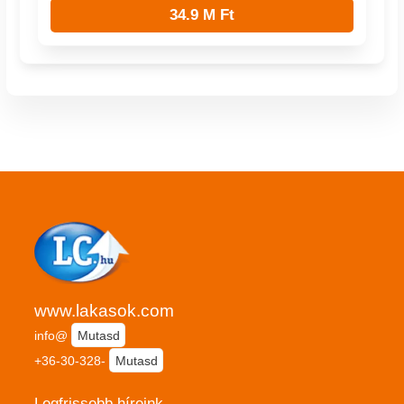
34.9 M Ft
www.lakasok.com
info@
Mutasd
+36-30-328-
Mutasd
Legfrissebb híreink