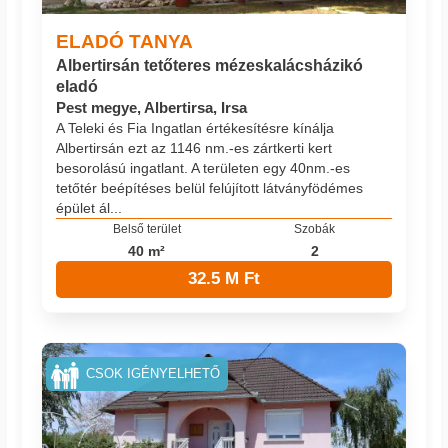
ELADÓ TANYA
Albertirsán tetőteres mézeskalácsházikó
eladó
Pest megye, Albertirsa, Irsa
A Teleki és Fia Ingatlan értékesítésre kínálja
Albertirsán ezt az 1146 nm.-es zártkerti kert
besorolású ingatlant. A területen egy 40nm.-es
tetőtér beépítéses belül felújított látványfödémes
épület ál...
Belső terület
Szobák
40 m²
2
32.5 M Ft
CSOK IGÉNYELHETŐ