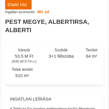
Eladó ház
Ingatlan azonosító:
483_tef
PEST MEGYE, ALBERTIRSA,
ALBERTI
Irányár
Szobák
Terület
53.5 M Ft
3+1 félszoba
64 m²
(835.94 E Ft/㎡)
Telek terület
510 m²
INGATLAN LEÍRÁSA
A Teleki és Fia Ingatlan értékesítésre kínálja Albertirsán