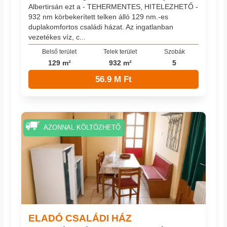
Albertirsán ezt a - TEHERMENTES, HITELEZHETŐ -
932 nm körbekerített telken álló 129 nm.-es
duplakomfortos családi házat. Az ingatlanban
vezetékes víz, c...
Belső terület
Telek terület
Szobák
129 m²
932 m²
5
56.9 M Ft
AZONNAL KÖLTÖZHETŐ
ELADÓ CSALÁDI HÁZ