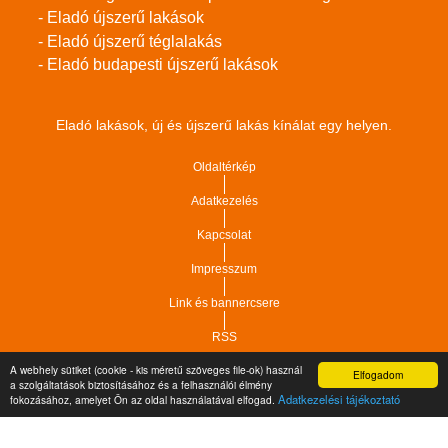
- Eladó újszerű lakások
- Eladó újszerű téglalakás
- Eladó budapesti újszerű lakások
Eladó lakások, új és újszerű lakás kínálat egy helyen.
Oldaltérkép
Adatkezelés
Kapcsolat
Impresszum
Link és bannercsere
RSS
A webhely sütiket (cookie - kis méretű szöveges file-ok) használ
Elfogadom
Vár-Köz Kft. - Ingatlan nyilvántartó, ügyviteli és
a szolgáltatások biztosításához és a felhasználói élmény
Copyright © 2021.
Adatkezelési tájékoztató
fokozásához, amelyet Ön az oldal használatával elfogad.
adminisztrációs szoftver