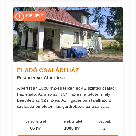
KIEMELT
ELADÓ CSALÁDI HÁZ
Pest megye, Albertirsa
Albertirsán 1080 m2-es telken egy 2 szintes családi
ház eladó. Az alsó szint 34 m2-es, a tetőtér mely
beépített az 32 m2-es. Az ingatlanban található 2
szoba az emeleten, kis gardróbbal, az alsó szi...
Belső terület
Telek terület
Szobák
66 m²
1080 m²
2