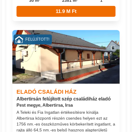
30 m²
2381 m²
1
11.9 M Ft
FELÚJÍTOTT!
ELADÓ CSALÁDI HÁZ
Albertirsán felújított szép családiház eladó
Pest megye, Albertirsa, Irsa
A Teleki és Fia Ingatlan értékesítésre kínálja
Albertirsa központi részén csendes helyen ezt az
1756 nm.-es összközműves körbekerített ingatlant, a
rajta álló 64,5 nm.-es belső hasznos alapterületű