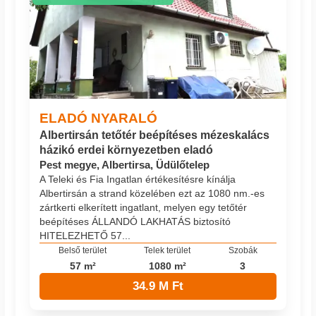
ELADÓ NYARALÓ
Albertirsán tetőtér beépítéses mézeskalács
házikó erdei környezetben eladó
Pest megye, Albertirsa, Üdülőtelep
A Teleki és Fia Ingatlan értékesítésre kínálja
Albertirsán a strand közelében ezt az 1080 nm.-es
zártkerti elkerített ingatlant, melyen egy tetőtér
beépítéses ÁLLANDÓ LAKHATÁS biztosító
HITELEZHETŐ 57...
Belső terület
Telek terület
Szobák
57 m²
1080 m²
3
34.9 M Ft